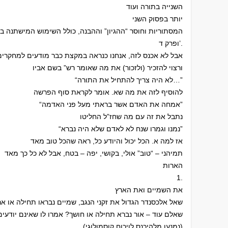
השנייה בתורה ועוד
יותר בפסוק השני
המסתוריות וחוסר “ההגיון” וההבנה, כולל השימוש המישתנה ב
ופרק ד’.
אבל לא אכנס לזה, אנחנו כנראה במקצת כבר מודעים למחקרים 
ורצוי להזכיר (ולזכור) את מה שאומר רש” בשם אביו
“לא היה צריך להתחיל את התורה…”
להוסיף לזה את מה שא. אומר לקראת סוף הפרשה
“אמחה את האדם אשר בראתי מעל פני האדמה”
נתבל את זה עם מה שחז”ל החליטו
“נמנו וגמרו שנח לא לאדם שלא היה נברא”
אז למה א. הכל יכול והיודע כל, ראה שהכל טוב מאד
תמיהני – “טוב” אולי, בקושי, יפה – בטח, אבל לא כל כך מאד
הארות
1.
את השמיים ואת הארץ
שאל אלכסנדר הגדול את זקני הנגב, שמיים נבראו תחילה או אר
שאלם עוד – אור נברא תחילה או חושך? אמרו לו שאינם יודעים
(נמנעו מלהיכנס לויכוח קוסמולוגי)