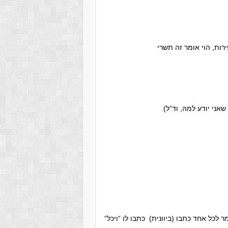
ות, הוי אומר זה תשרי
“מעשה בתלמי המלך שכינס ע”ב זקנים, הושיבם בע”ב בתים ואמר לכל אחד כתבו (ביוונית) כתבו לו “ויכל