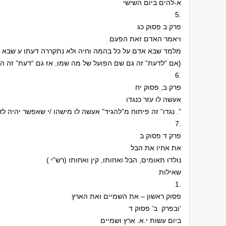
א-להים ביום השישי
5.
פרק ב פסוק כג
ויאמר האדם זאת הפעם
מלמד שבא אדם על כל בהמה וחיה ולא נתקררה דעתו ע שבא ע
{אם “לדעת” זה גם שם הפועל של מה שמו, אז גם “דעת” זה השם של מה שמו}
6.
פרק ב, פסוק יח
אעשה לו עזר כנגדו
נגדו” זה פיתוח מ”להגיד” אעשה לו מישהו /י שאפשר יהיה לדבר .”
7.
פרק ד פסוק ב
את אחיו את הבל
( נולדו תאומים, הבל ואחותו, קין ואחותו (רש”י
שאילות
1.
פסוק ראשון – את השמיים ואת הארץ
ובפרק ב’ פסוק ד’
ביום עשות י.א. ארץ ושמיים