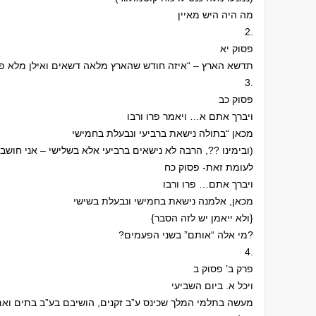
מה היה היש מאיין
2.
פסוק יא
תדשא הארץ – “איזה חודש שהארץ מלאה דשאים ואילן מלא פיר
3.
פסוק כב
ויברך אתם א… ויאמר פרו ורבו
מכאן “בתולה נישאת ברביעי ונבעלת בחמישי
(ובימינו ??, הרבה לא נישאים ברביעי אלא בשלישי – אני חושב שאני יודע למה, וד”ל)
לעומת זאת- פסוק כח
ויברך אתם… פרו ורבו
מכאן, אלמנה נישאת בחמישי ונבעלת בשישי
{ולא ייאמן יש לזה הסבר}
?מי אלה “אותם” בשני הפעמים?
4.
פרק ב’ פסוק ב
ויכל א. ביום השביעי