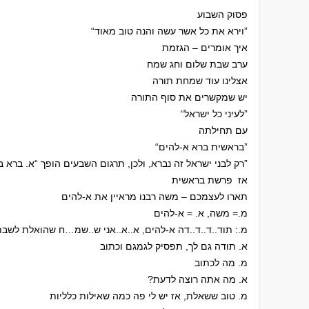
פסוק השבוע
“וירא את כל אשר עשה והנה טוב מאוד”
איך אומרים – הגזמת
ערב שבת שלום וחג שמח
אצלינו עוד שמחת תורה
יש שמקשרים את סוף התורה
“לעיני כל ישראל”
עם תחילתה
“בראשית ברא א-להים”
“רק לבני ישראל זה נברא, ולכן, תרגום השבעים הופך “א. ברא בראשית”
אז פרשת בראשית
תארו לעצמכם – משה רבנו מראיין את א-להים
מ.= משה, א. = א-להים
מ.: תוד..ד..ד..דה א-להים, א..א..אני ש..שמ…ח שהואלת לשב
א. תודה גם לך, תפסיק לגמגם וכתוב
מ. מה לכתוב
?א. מה אתה רוצה לדעת
מ. טוב ששאלת, אז יש לי פה כמה שאילות כלליות