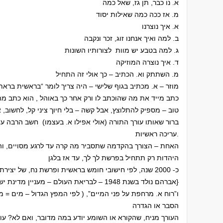
א. נו כבר, תן גז, שאל כמה
מ. אז ככה כמה שאילות יסוד
א. איך נוצרנו
ב. למה ואיך אנחנו זוג, זכר ונקבה
ג. למה בטבע יש מוות לצורותיו השונות
ד. איך נוצרה המוזיקה
מ. השתתק וא. הכתיב – כך אולי זה התחיל
מוזר – א. מכתיב בגוף שלישי – היה צריך לומר “בראשית בראת
כתב מייד את מה שהוכתב לו ורק אחר כך באוהל , הוא כתב מהז
טוב – מספיק להתלוצץ, אבל קשה – בלי חיוך ציני קל, לחשוב, א
ברור שאותו עורך התורה (אולי אפילו א. בעצמו) חשב הרבה 
עריכה ראשיות.
האחת – הצורך בהקדמה שתסביר מה קרה עד לרגע מסויים, והש
היהדות רק תתחיל בפרשת לך לך, עד אז בלגן
כ- 2000 שנה, לפי חישובי חומש בראשית ופרשת נח, של יצירת סדר באי סדר של תחילת האנושות
{אברהם נולד בשנת 1948 – לבריאת העולם – מעניין מדינת ישראל נולדה ב- 1948}
ו”רוח א. מרחפת על פני המיים”, ( לפי המפץ הגדול – מים = מי
הסבר או הגדרה
העורך מניח, שהקורא או השומע יודע במה מדובר, ואם לא? עו