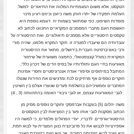
הטקסט, אלא משום המגמתיות המלווה את התיאורים. למשל:
העלמת תפקידו של יתרו חותן משה כיועץ וכיוזם רעיון מינוי
מוסדות השיפוט, כפי שמתואר בשמות יח. דוגמא נוספת היא
האשמת העם מחברי המסמכים המקראיים התכוונו לכתוב לא
טקסטים היסטוריים אלא מסמכים תיאולוגיים, ואת ההיסטוריה על
עובדותיה הם שיעבדו למטרה זו. חוקר המקרא מלמט, שהיה מורי
ורבי באוניברסיטה העברית בירושלים, מתאר את ההיסטוריה
המקראית כמודל קונצפטואלי, כתמונה משוערת של שיחזור
מאורעות בחיי העם ותולדותיו על בסיס הדים של זיכרון כללי,
המתובל במיתוסים וסיפורי אגדה אנכרוניסטיים וחסרי אמינות.
חוקרים נוספים אף מרחיקים לכת ומדגישים את החירות שנטלו
המחברים וממשיכיהם בהשלמת פערים שנוצרו אצלם בין השיטין
לגבי המאורעות עצמם, או לגבי גיבורי האומה בהתהוותה (3 , 4) .
משה יהלום (5) בעקבות אברמסקי וחוקרים נוספים מסיק מן
הכתוב מסקנות לגבי אותו פער בין המציאות לבין הטקסטים
ההיסטוריוגרפיים. לדבריו, יעדי המרגלים מלמדים, כי למשה היו
אספירציות לכבוש את כל פרובינצית כנען המצרית עד לבוא חמת,
היא העיר לבוא הקדומה בסוריה. אך הוא טעה בהערכת האויב,