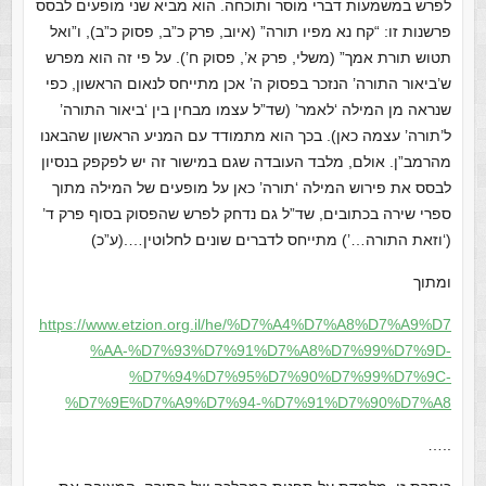
לפרש במשמעות דברי מוסר ותוכחה. הוא מביא שני מופעים לבסס
פרשנות זו: “קח נא מפיו תורה” (איוב, פרק כ”ב, פסוק כ”ב), ו”ואל
תטוש תורת אמך” (משלי, פרק א’, פסוק ח’). על פי זה הוא מפרש
ש’ביאור התורה’ הנזכר בפסוק ה’ אכן מתייחס לנאום הראשון, כפי
שנראה מן המילה ‘לאמר’ (שד”ל עצמו מבחין בין ‘ביאור התורה’
ל’תורה’ עצמה כאן). בכך הוא מתמודד עם המניע הראשון שהבאנו
מהרמב”ן. אולם, מלבד העובדה שגם במישור זה יש לפקפק בנסיון
לבסס את פירוש המילה ‘תורה’ כאן על מופעים של המילה מתוך
ספרי שירה בכתובים, שד”ל גם נדחק לפרש שהפסוק בסוף פרק ד’
(‘וזאת התורה…’) מתייחס לדברים שונים לחלוטין….(ע”כ)
ומתוך
https://www.etzion.org.il/he/%D7%A4%D7%A8%D7%A9%D7
%AA-%D7%93%D7%91%D7%A8%D7%99%D7%9D-
%D7%94%D7%95%D7%90%D7%99%D7%9C-
%D7%9E%D7%A9%D7%94-%D7%91%D7%90%D7%A8
…..