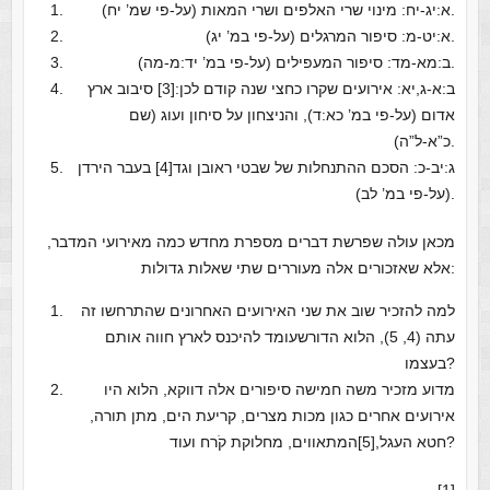
א:יג-יח: מינוי שרי האלפים ושרי המאות (על-פי שמ’ יח).
א:יט-מ: סיפור המרגלים (על-פי במ’ יג).
ב:מא-מד: סיפור המעפילים (על-פי במ’ יד:מ-מה).
ב:א-ג,יא: אירועים שקרו כחצי שנה קודם לכן:[3] סיבוב ארץ
אדום (על-פי במ’ כא:ד), והניצחון על סיחון ועוג (שם
כ”א-ל”ה).
ג:יב-כ: הסכם ההתנחלות של שבטי ראובן וגד[4] בעבר הירדן
(על-פי במ’ לב).
מכאן עולה שפרשת דברים מספרת מחדש כמה מאירועי המדבר,
אלא שאזכורים אלה מעוררים שתי שאלות גדולות:
למה להזכיר שוב את שני האירועים האחרונים שהתרחשו זה
עתה (4, 5), הלוא הדורשעומד להיכנס לארץ חווה אותם
בעצמו?
מדוע מזכיר משה חמישה סיפורים אלה דווקא, הלוא היו
אירועים אחרים כגון מכות מצרים, קריעת הים, מתן תורה,
חטא העגל,[5]המתאווים, מחלוקת קֹרח ועוד?