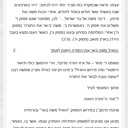
עצמו. נראה שבמקרה כזה סביר יותר היה לכתוב: ‘ויהי בארבעים
שנה בעשתי עשר חודש באחד לחודש, אחרי הכות משה את
סיחון… דיבר משה אל בני ישראל…’. לכן, מסתבר שגם פסוק ד’
משלים את פסוק ה’, כאפשרות ב’: משה ‘ביאר את התורה’ (פסוק
ה’) אחרי המלחמה בסיחון ובעוג (פסוק ג’), כאשר העם נמצא בעבר
הירדן בארץ מואב (פסוק ה’). (ע”כ)
הוֹאִ֣יל מֹשֶׁ֔ה בֵּאֵ֛ר אֶת-הַתּוֹרָ֥ה הַזֹּ֖את לֵאמֹֽר:
משפט די מוזר – על איזו תורה מדובר, הרי ההמשך כולו תיאור
היסטורי.ומה פירוש הואיל? בימינו הביטוי כאילו מציין שמשה רבנו
עושה טובה לבאר את התורה?
מתוך המאמר לעיל
.מהי ה”תורה הזאת”?
שיטת הרמב”ן בפירוש הפסוק “הואיל משה באר” ובעיותיה
מכאן אנו מגיעים למשפט הפתיחה האחרון עצמו, אשר בו, כאמור,