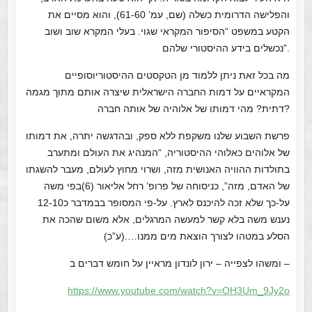
והפלישה הדרומית כשלה (שם, עמ’ 61-60), והוא מסיים את
הקטע במשפט “הסיפור המקראי שגוי. בעלי המקרא שוב ושוב
נכשלים בידע ההיסטורי שלהם”.
מה בכל זאת ניתן ללמוד מן הטקסטים ההיסטוריוסופיים
המקראיים על דמות החברה הישראלית שיצרה אותם מתוך מגמה
דתית? מהי דמותו של אלוהיה של אותה חברה?
פרשת השבוע שלנו משקפת ללא ספק, ובהדגשה יתרה, את דמותו
של אלוהים כאלוהי ההיסטוריה, “המנהיג את העולם ומתערב
בתולדות ההוויה האנושית מזה, ושרוי מחוץ לעולם, מעבר להשגתו
של האדם, מזה”, כניסוחה של פרופ’ רחל אליאור (6)בפי משה
על-כך שלא זכה להיכנס לארץ. על-פי המסופר בבמדבר כ12-10
נענש משה בלא קשר למעשה המרגלים, אלא משום שהכה את
הסלע במטהו לצורך הוצאת מים ממנו….(ע”כ)
ומשהו לצפייה – ירון לונדון מראיין על חומש דברים ב –
https://www.youtube.com/watch?v=OH3Um_9Jy2o