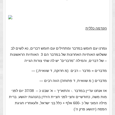
הקדמה כללית
גמרנו עם חומש במדבר ומתחילים עם חומש דברים, נא לשים לב
ששלוש האותיות האחרונות של במדבר הם 3 האותיות הראשונות
של דברים, והמילה “מדברים” יש לה שתי צורות הגייה –
— מדברים = מדבר – רבים (מ חרוקה, ד שוואית,)
— מדברים ( מ שוואית, ד פתוחה) הווה רבים
אז אנחנו עדיין במדבר .- והתאריך – א’ שבט כ – 37/38 יום לפני
מות משה, כחודשיים וחצי לפני חציית הירדן בהנהגת יהושע. ברית
מילה המוני של כ -600 אלף + כלל בני ישראל, ולעאחריו חגיגת
הפסח (יהושע פרק ה’)