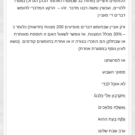
הלוחמים וחציים ׁ(פחות 32 שנמסרו לאלעזר הכהן הגדול) נמסרו
ללוויים, ועכשין ומשה רבנו מדבר. זהו – הרקע המדברי לחומש
דברים די מעניין
ורק אציין שבחומש דברים מופיעים 200 מצוות (חדשות) כלומר כ
– 30% מכלל המצוות. אז אפשר לשאול האם זו תוספת מאוחרת
או שבחלקן הם הוזכרו בצורה זו או אחרת בחומשים קודמים. (נושא
לעיון נוסף במסגרת אחרת)
אז לפרשתנו
פסוקי השבוע
לֹֽא-אוּכַ֥ל לְבַדִּ֖י
וַתִּקְרְב֣וּן אֵלַי֘ כֻּלְּכֶם֒
וָֽאֶשְׁלַ֤ח מַלְאָכִים֙
וַנִּקַּ֞ח בָּעֵ֤ת הַהִוא֙
ערב שבת שלום