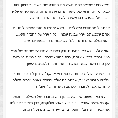
פירש רש”י שביאר להם משה את התורה שם בשבעים לשון. ויש
לבאר מדוע דווקא כאן משה תרגם את התורה. ונראה לפרש על פי
דברי רש”י בפרשת בראשית: ‘לא היתה התורה צריכה
להתחיל מהחודש הזה לכם… שלא יאמרו אומות העולם ליסטים
אתם שכבשתם ארץ שבעה עממין. כל הארץ של הקב”ה היא…
והוא נטלה מהם ונתנה לנו’. כשאבותינו היו במצרים, שום
אומה ולשון לא באו בטענות. ורק כעת כשעמדו על שפתה של ארץ
כנען ועמדו לכבוש אותה, עלה החשש שיבואו כל העמים בטענות.
לכן טרח משה לבאר בשעה זו את התורה לשבעים לשון
כדי שידעו הכל שאין אנו ליסטים אלא הקב”ה נותן לנו את הארץ.
)ילקוט הגרשוני( עוד, שבתפילת ‘עלינו לשבח’ נאמר: ‘לתת גדולה
ליוצר בראשית’. ובחרו לכתוב תואר זה על הקב”ה
דווקא כאן, משום שיהושע בן נון הוא מחברה של תפילה זו, והוא
אף מי שהיה אחראי על כיבוש הארץ וחלוקתה, לכן הזכיר בתפילתו
את ענין זה שהקב”ה הוא יוצר בראשית וברצונו נטלה מהם