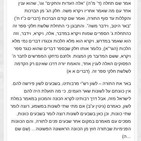
אמר שם תחלה (ד’ מ”ה) “אלה העדות והחקים” וגו’, שהוא ענין
אחד עם מה שאמר אחריו ויקרא משה. חלק הג’ מן הברכות
והקללות עד סוף התורה, ואמר שם קודם הברכות (דברים כ”ז ח’)
“באר היטב, וידבר משה”. והתבונן כי התחלת שלשת חלקי ספר זה
כהתחלת ג’ הספרים שמות ויקרא במדבר, אלה, ויקרא, וידבר, וזה
הוא שאמר במדרש, ויקרא הוא מלא הלכות וכנגדו דברים נמי מלא
הלכות (הגר”א), כלומר אותו חלק שבספר דברים שהוא כנגד ספר
ויקרא, ששם המדובר מן המצות. ולחנם נדחקו המפרשים לחבר ה’
הפסוקים האלה לענין אחד, והאמת יורה דרכו שאינם רק הקדמה
לשלשת חלקי ספר זה. (דברים א א)
באר את התורה – לשון רש”י מרבותינו, בשבעים לשון פירשה להם.
אין כוונתם על לשונות שאר העמים, כי מה תועלת היה להם
לישראל מזה, אבל דרך רבותינו לקרא הכונה והמכוון במאמר במלת
לשון, כאמרם (גיטין ע”ב) אם מתי שתי לשונות במשמע, רוצה לומר
שתי כוונות, וכן כאן בשבעים לשונות רוצה לומר בשבעים כוונות,
מסכים עם מאמרם במקום אחר שבעים פנים לתורה, והם הכוונות
הפנימיות שבתורה חוץ מן הכוונה הראשונה הפשוטה… (שם שם
ה)…