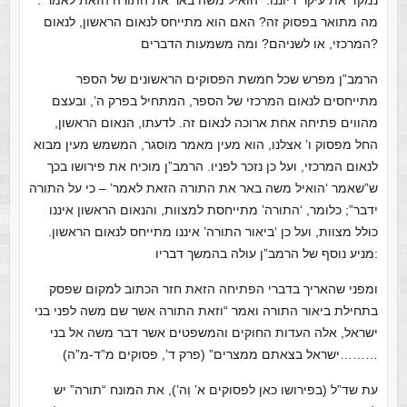
נמקד את עיקר דיוננו: “הואיל משה באר את התורה הזאת לאמר”.
מה מתואר בפסוק זה? האם הוא מתייחס לנאום הראשון, לנאום
המרכזי, או לשניהם? ומה משמעות הדברים?
הרמב”ן מפרש שכל חמשת הפסוקים הראשונים של הספר
מתייחסים לנאום המרכזי של הספר, המתחיל בפרק ה’, ובעצם
מהווים פתיחה אחת ארוכה לנאום זה. לדעתו, הנאום הראשון,
החל מפסוק ו’ אצלנו, הוא מעין מאמר מוסגר, המשמש מעין מבוא
לנאום המרכזי, ועל כן נזכר לפניו. הרמב”ן מוכיח את פירושו בכך
ש”שאמר ‘הואיל משה באר את התורה הזאת לאמר’ – כי על התורה
ידבר”; כלומר, ‘התורה’ מתייחסת למצוות, והנאום הראשון איננו
כולל מצוות, ועל כן ‘ביאור התורה’ איננו מתייחס לנאום הראשון.
מניע נוסף של הרמב”ן עולה בהמשך דבריו:
ומפני שהאריך בדברי הפתיחה הזאת חזר הכתוב למקום שפסק
בתחילת ביאור התורה ואמר “וזאת התורה אשר שם משה לפני בני
ישראל, אלה העדות החוקים והמשפטים אשר דבר משה אל בני
ישראל בצאתם ממצרים” (פרק ד’, פסוקים מ”ד-מ”ה)………
עת שד”ל (בפירושו כאן לפסוקים א’ וְה’), את המונח “תורה” יש