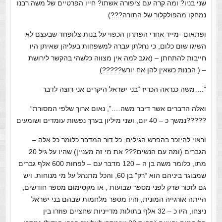
שני בניו? ומה קרה עם ציפורה אשתו? חייו הפרטיים של משה רבנו
נמחקו מהפולקלור של התורה???)
ופתאום -מייד אחרי הפתרון הכפוי על בנות צלופחד שבעצם לא
השיגו שום כלום, כי נחלתן עברה למשפחות בעליהן שאיתן היו
חייבות להתחתן – (אגב למה אין מצווה כלשהי בהקשר לירושת
הבנות כשאין להן אח יורש?????) ) –
משה כנראה הכריז “בני ישראל היקרים אני רוצה לדבר….”
“ואלה הדברים אשר דיבר משה….”, נאום ארוך שלפי המסורת
נמשך כ – 40 יום, ושני מיליון בערך נפשות עומדים ושומעים?????
וראוי להיזכר בהפרש הגילים, כל דור המדבר כלומר כל אלה –
הגברים (ומה עם הנשים??? את מי זה מעניין) שהיו על גיל 20
מתו, כלומר משה בן ה – 120 מדבר עם – לפחות 600 אלף גברים
שמבוגר ביניהם הוא “רק” בן 60, והכל מתנהל על מי מנוחות. ויש
גם לזכור שרק לפני מספר שבועות , או מקסימום מספר חודשים,
הייתה אורגייה המונית, והיו מספר מלחמות שבהם בני ישראל
ניצחו, היו כ – 32 אלף בתולות מדייניות שחציים פוזרו בין