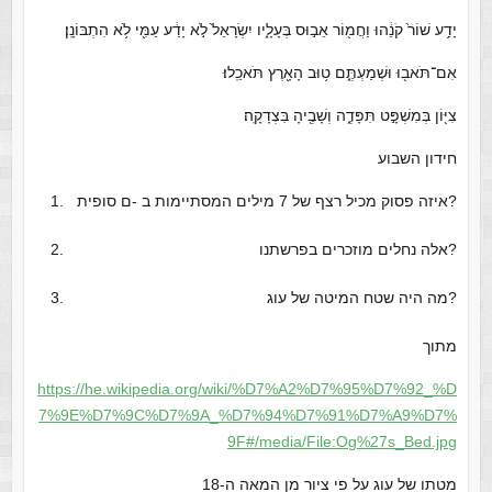
יָדַ֥ע שׁוֹר֙ קֹנֵ֔הוּ וַחֲמ֖וֹר אֵב֣וּס בְּעָלָ֑יו יִשְׂרָאֵל֙ לֹ֣א יָדַ֔ע עַמִּ֖י לֹ֥א הִתְבּוֹנָֽן׃
אִם־תֹּאב֖וּ וּשְׁמַעְתֶּ֑ם ט֥וּב הָאָ֖רֶץ תֹּאכֵֽלוּ׃
צִיּ֖וֹן בְּמִשְׁפָּ֣ט תִּפָּדֶ֑ה וְשָׁבֶ֖יהָ בִּצְדָקָֽה׃
חידון השבוע
איזה פסוק מכיל רצף של 7 מילים המסתיימות ב -ם סופית?
אלה נחלים מוזכרים בפרשתנו?
מה היה שטח המיטה של עוג?
מתוך
https://he.wikipedia.org/wiki/%D7%A2%D7%95%D7%92_%D
7%9E%D7%9C%D7%9A_%D7%94%D7%91%D7%A9%D7%
9F#/media/File:Og%27s_Bed.jpg
מטתו של עוג על פי ציור מן המאה ה-18