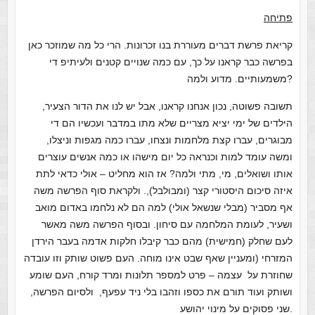
פתיחה
קריאת פרשת דברים מעוררת בנו זכרונות. הרי כל מה שמוזכר כאן
בפרשה כבר קראנו על כך, עם כמה שנויים קטנים ולעיתיפ די
משמעותיים. מדוע ולמה?
תשובה פשוטה, נכון אנחנו קראנו, אבל יש לנו את הדור הצעיר,
הילדים של ימי יציא מצריים שלא מתו במדבר ועכשיו הם די
מבוגרים, עברו קצת מלחמות ונצחו, עברו כמה מגפות וניצלו,
ומשה עומד למות וכנראה כל יום מישהו או כמה אנשים עוצרים
אותו ושואלים, מי, מתי ולמה? אז הוא מחליט – אולי כדאי לתת
איזה סיכום היסטורי קצר (ומבולבל),. ולקראת סוף הפרשה משה
אף מסביר (מבלי שנשאל אולי) למה הם לא נלחמו באדום מואב
ושעיר, לעומת המלחמה עם סיחון. ובסוף הפרשה משה מאשר
לעם שחלק (חמישית) מהם כבר קיבלו חלקות אדמה בעבר הירדן
המזרחי (ומעניין שאף שבט אינו מוחה. העם פשוט שותק וזו עובדה
שחוזרת על עצמה – פרט למספר תלונות ומרד קורח, העם שומע
ושותק ועוד תורם את כספו וזהבו בלי ניד עפעף, ולסיום הפרשה,
שני פסוקים על מינוי יהושע.