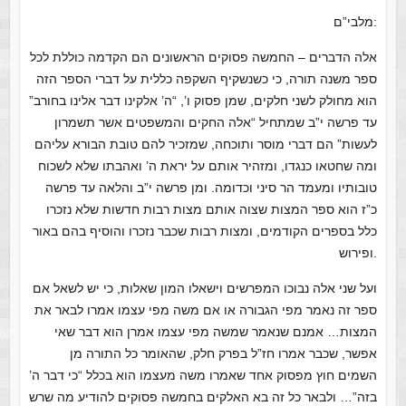
מלבי”ם:
אלה הדברים – החמשה פסוקים הראשונים הם הקדמה כוללת לכל
ספר משנה תורה, כי כשנשקיף השקפה כללית על דברי הספר הזה
הוא מחולק לשני חלקים, שמן פסוק ו’, “ה’ אלקינו דבר אלינו בחורב”
עד פרשה י”ב שמתחיל “אלה החקים והמשפטים אשר תשמרון
לעשות” הם דברי מוסר ותוכחה, שמזכיר להם טובת הבורא עליהם
ומה שחטאו כנגדו, ומזהיר אותם על יראת ה’ ואהבתו שלא לשכוח
טובותיו ומעמד הר סיני וכדומה. ומן פרשה י”ב והלאה עד פרשה
כ”ז הוא ספר המצות שצוה אותם מצות רבות חדשות שלא נזכרו
כלל בספרים הקודמים, ומצות רבות שכבר נזכרו והוסיף בהם באור
ופירוש.
ועל שני אלה נבוכו המפרשים וישאלו המון שאלות, כי יש לשאל אם
ספר זה נאמר מפי הגבורה או אם משה מפי עצמו אמרו לבאר את
המצות… אמנם שנאמר שמשה מפי עצמו אמרן הוא דבר שאי
אפשר, שכבר אמרו חז”ל בפרק חלק, שהאומר כל התורה מן
השמים חוץ מפסוק אחד שאמרו משה מעצמו הוא בכלל “כי דבר ה’
בזה”… ולבאר כל זה בא האלקים בחמשה פסוקים להודיע מה שרש