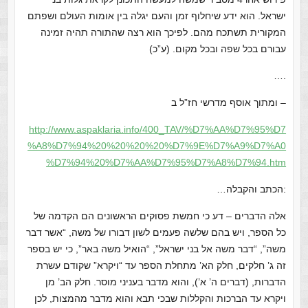
ישראל. הוא ידע שיחלוף זמן והעם יגלה בין אומות העולם ושפתם
המקורית תשתכח מהם. לפיכך הוא רצה שהתורה תהיה זמינה
עבורם בכל שפה ובכל מקום. (ע”כ)
….
ומתוך אוסף מדרשי חז”ל ב –
http://www.aspaklaria.info/400_TAV/%D7%AA%D7%95%D7
%A8%D7%94%20%20%20%20%D7%9E%D7%A9%D7%A0
%D7%94%20%D7%AA%D7%95%D7%A8%D7%94.htm
…הכתב והקבלה:
אלה הדברים – דע כי חמשת פסוקים הראשונים הם הקדמה של
כל הספר, ויש בהם שלשה פעמים לשון דבורו של משה, “אשר דבר
משה”, “דבר משה אל בני ישראל”, “הואיל משה באר”, כי יש בספר
זה ג’ חלקים, חלק הא’ מתחלת הספר עד “ויקרא” שקודם עשרת
הדברות, (דברים ה’ א’), והוא מדבר בעניני מוסר. חלק הב’ מן
ויקרא עד הברכות והקללות שבכי תבא והוא מדבר מהמצות, לכן