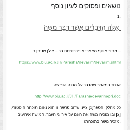
נושאים ופסוקים לעיון נוסף
1.
אֵ֣לֶּה הַדְּבָרִ֗ים אֲשֶׁ֨ר דִּבֶּ֤ר מֹשֶׁה֙
מתוך אוסף מאמרי אוניברסיטת בר – אילן שניתן ב –
https://www.biu.ac.il/JH/Parasha/devarim/devarim.shtml
אבחר במאמר שמדבר על מבנה הפרשה
http://www.biu.ac.il/JH/Parasha/devarim/pri.doc
כל מחלקי הספר[1] ציינו שרוב פרשה זו הוא נאום תוכחה היסטורי,
[2] ובו מוכיח משה את העם על אירועי העבר. חמישה אירועים
מזכיר משה בתוכחתו: