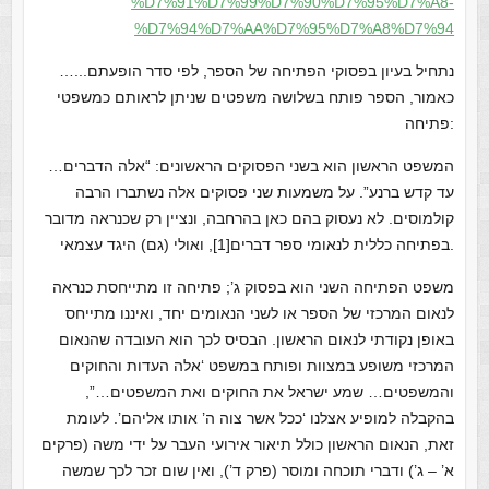
%D7%91%D7%99%D7%90%D7%95%D7%A8-
%D7%94%D7%AA%D7%95%D7%A8%D7%94
…..נתחיל בעיון בפסוקי הפתיחה של הספר, לפי סדר הופעתם.
כאמור, הספר פותח בשלושה משפטים שניתן לראותם כמשפטי
פתיחה:
המשפט הראשון הוא בשני הפסוקים הראשונים: “אלה הדברים…
עד קדש ברנע”. על משמעות שני פסוקים אלה נשתברו הרבה
קולמוסים. לא נעסוק בהם כאן בהרחבה, ונציין רק שכנראה מדובר
בפתיחה כללית לנאומי ספר דברים[1], ואולי (גם) היגד עצמאי.
משפט הפתיחה השני הוא בפסוק ג’; פתיחה זו מתייחסת כנראה
לנאום המרכזי של הספר או לשני הנאומים יחד, ואיננו מתייחס
באופן נקודתי לנאום הראשון. הבסיס לכך הוא העובדה שהנאום
המרכזי משופע במצוות ופותח במשפט ‘אלה העדות והחוקים
והמשפטים… שמע ישראל את החוקים ואת המשפטים…”,
בהקבלה למופיע אצלנו ‘ככל אשר צוה ה’ אותו אליהם’. לעומת
זאת, הנאום הראשון כולל תיאור אירועי העבר על ידי משה (פרקים
א’ – ג’) ודברי תוכחה ומוסר (פרק ד’), ואין שום זכר לכך שמשה