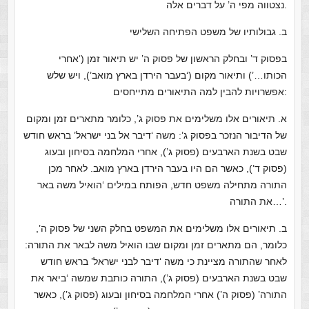
נצטווה מפי ה’ על דברים אלה.
ב. גבולותיו של משפט הפתיחה השלישי
בפסוק ד’ ובחלק הראשון של פסוק ה’ יש תיאור זמן (‘אחרי
הכותו…’) ותיאור מקום (‘בעבר הירדן בארץ מואב’), ויש שלש
אפשרויות להבין למה התיאורים מתייחסים:
א. תיאורים אלו משלימים את פסוק ג’, כלומר מתארים זמן ומקום
של הדיבור הנזכר בפסוק ג’: משה ‘דיבר אל בני ישראל’ בראש חודש
שבט בשנת הארבעים (פסוק ג’), אחרי המלחמה בסיחון ובעוג
(פסוק ד’), כאשר הם היו בעבר הירדן בארץ מואב. לאחר מכן
התורה מתחילה משפט חדש, הפותח במילים ‘הואיל משה באר
את התורה…’.
ב. תיאורים אלו משלימים את המשפט בחלק השני של פסוק ה’,
כלומר, הם מתארים זמן ומקום שבו הואיל משה לבאר את התורה:
לאחר שהתורה מציינת כי משה ‘דיבר לבני ישראל’ בראש חודש
שבט בשנת הארבעים (פסוק ג’), התורה כותבת שמשה ‘ביאר את
התורה’ (פסוק ה’) אחרי המלחמה בסיחון ובעוג (פסוק ג’), כאשר