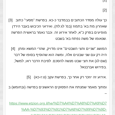
[1]
[2]
[3] כך עולה מסדר הכתובים בבמדבר כ-כא. בפרשת “מסעי” כתוב
שאהרון מת בא’ בתמוז (במ’ לג:לח), ואירועי הכיבוש בעבר הירדן
מופיעים בפרק כ”א, לאחר אירוע זה. וכבר נאמר בראשית הפרשה
שנאומו של משה נפתח בא’ בשבט.
[4] המושג “שניים וחצי השבטים” אינו מדויק, שהרי המשא ומתן
היה רק עם שני שבטים אלה, ומשה הוא שהוסיף בסופו של דבר
(שם לג) את חצי שבט מנשה להסכם. לסיבת הדבר ראו, למשל,
בפירוש אברבנאל.
[5] אירוע זה יוזכר רק אחר כך, בפרשת עקב (ט:ז-כא).
ומתוך מאמר שמנתח את הפסוקים הראשונים בפרשה (ובחומש) ב
–
https://www.etzion.org.il/he/%D7%A4%D7%A8%D7%A9%D7
%AA-%D7%93%D7%91%D7%A8%D7%99%D7%9D-