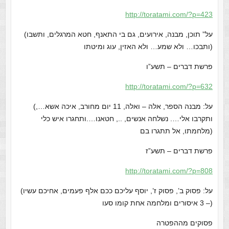
http://toratami.com/?p=423
(על” תוכן, מבנה, אירועים, גם בי התאנף, חטא המרגלים, ותשבו
ותבכו… ולא שמע… ולא האזין, עוג ומיטתו)
פרשת דברים – תשע”ו
http://toratami.com/?p=632
(על: מבנה הספר, אלה – ואלה, 11 יום מחורב, איכה אשא…,
ותקרבו אלי…. נשלחה אנשים, .., חטאנו….ותחגרו איש כלי
מלחמתו, אל תתגרו בם)
פרשת דברים – תשע”ז
http://toratami.com/?p=808
(על: פסוק ב’, פסוק ז’, יוסף עליכם ככם אלף פעמים, אחיכם עשיו
– 3 איסורים ומלחמה אחת קומו סעו)
פסוקים מההפטרה