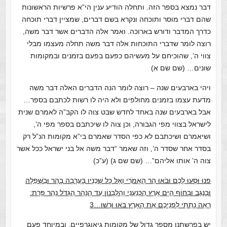
דבר נמצא בספר הזה. ותחלה הודיע ענין הי”א פרשיות הראשונות
שהם דברי מוסר ותוכחה ונקרא בשם דברים, שמציין דברי תוכחה
כדרך המדבר ודורש בארוכה. ואמר אלה הדברים אשר דבר משה,
רוצה לומר שדברי התוכחות אלה דבר משה תחלה מעצמו מבלי
צווי ה’, שהוכיחם על מעשיהם כפעם בפעם בזמנים ובמקומות
שונים… (שם שם א)
ויהי בארבעים שנה – רוצה לומר הנה הדברים האלה דבר משה
מדעת עצמו בזמנים מחולפים ולא היה לו רשות לכתבם בספר…
אבל בארבעים שנה באחד לחדש שבט צוה לו הקב”ה לאמרם שנית
לישראל בצווי מפי הגבורה, וכן צוה לו שיכתבם בספר מפי ה’,
ושיאמרם ושיכתבם לא כפי הסדר שאמרם בי”א מקומות הנ”ל רק
בסדר אחר שסדר ה’, וזה שאמר “דבר משה אל בני ישראל ככל אשר
צוה ה’ אותו אליהם”… (שם שם ג) (ע”כ)
פנוּ וּסְעוּ לָכֶם וּבֹאוּ הַר הָאֱמֹרִי וְאֶל כָּל שְׁכֵנָיו בָּעֲרָבָה בָהָר וּבַשְּׁפֵלָה
וּבַנֶּגֶב וּבְחוֹף הַיָּם אֶרֶץ הַכְּנַעֲנִי וְהַלְּבָנוֹן עַד הַנָּהָר הַגָּדֹל נְהַר פְּרָת:
רְאֵה נָתַתִּי לִפְנֵיכֶם אֶת הָאָרֶץ בֹּאוּ וּרְשׁוּ…3
יש בפרשתנו מספר גדול של מקומות גיאוגרפיים, ובמיוחד פעם