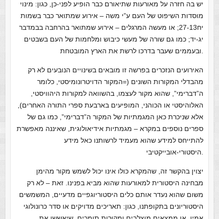
יש בה חזרה על מאורעות שתיאורם כבר הופיע לפני-כן, כגון: מינוי
מוסדות השיפוט של העם ע”י משה – אירוע שמתואר כבר בשמות
יח27-13; או מעשה המרגלים – אירוע שמתואר בהרחבה בבמדבר
יג-יד; כמו גם שורה של מעשי כיבוש ומלחמות של העם בשבטים
ובעממים שעבר בדרכו לרשת את הארץ המובטחת.
האירועים הנזכרים בפרשה זו מובאים בשינויים הנובעים לא רק
מהבדלי המקורות השונים (=המקור הדויטרונומיסטי, כלומר
ה”דברימי”, שהוא מקור לעצמו, בהשוואה למקורות היהוויסטי,
האלוהיסטי או הכוהני, המופיעים בארבעת ספרי התורה האחרים),
אלא שניכרת כאן המגמתיות של המקור ה”דברימי”, כמו גם של
ספרים נוספים במקרא – מגמתיות אידיאולוגית, שאיננה מאפשרת
להתייחס למידע שהוא מעמיד לרשותנו כאל מידע
היסטורי-אובייקטיבי.
יצוין בהקשר זה, שהמקרא כולו אינו יכול לשמש מקור מהימן
מבחינה היסטורית למאורעות שהוא מביא בפנינו. זאת – לא רק
משום שהוא נעדר אותם כלים היסטוריוגפיים מדעיים, המשמשים
היסטוריונים בתקופתנו, כגון: תאריכים מדויקים או סדר כרונולוגי
אמין, או ממצאים מוצלבים ומקורות תומכים, שיאששו את