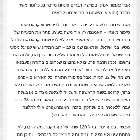
אבל כאמור אנחנו בפרשת דברים ואנחנו מדברים, כלומר משה
מדבר (והוא או מישהו) כותב ואנחנו קוראים
ואם יש סדר כלשהו בעריכה – אז ניזכר, לפני שבוע קראנו איזה
סיפור מעניין – האמנם??? איך משה בע”ה. פתר את הבעייה של
בנות צלופחד,- וזה נושא מעניין אבל לא לפרשתנו. קראנו גם על כל
מסעי בני ישראל. ופתאום שמים לב – רוב המידע שיש לנו על מסעי
בני ישראל פרט לשמות של מקומות שלא ברור היכן הם, ולמה הם
נרשמו, (כמו הרבה פרטים לא נחוצים שכתובים בתורה ןפעם(או
פעמיים) אפילו רש”י טוען “אינני יודע מה בא ללמדנו). אז ראינו
רשימה של 32 חניות, אבל בסיפורי התורה, כל האירועים +פרט
לשנים שלושה אירועים שמתוארים בחומש במדבר שתאריכם לא
ברור) קרו או בשנה הראשונה והשנייה ליציאת מצריים או בשנה
האחרונה כשבני ישראל כבר חונים בערבות מואב. כלומר 38 שנים
עברו ללא אירועים שנחקקו בזכרון האומה.(פרט אולי לתלונה
כלשהי שגרמה למגפה – והתיארוך לא ידוע)
ועכשיו, בסוף ימיו, בגיל 120 שנה, על סף הקבר, משה רבנו, לא
כהתה עינו ולא נס ליחו (מה זה ליחו??? כח הגברא?.. והיכן הם