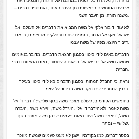
כותרת זו, מלמדת על תפנית במהלכה של התורה, המציבה את
ארבעת החומשים הראשונים מן העבר האחד, ואת ספר דברים –
משנה תורה, מן העבר השני.
לא עוד, דיבור אלקי אל משה המביא את הדברים אל העולם, אל
ישראל, ואף אל הכתב, בזמנים שונים ובחלקים מסויימים, כי אם
דיבור היוצא מפיו של משה עצמו.
הדברים באים לידי ביטוי בסגנון הרצאת הדברים. מדובר בנאומים
שמשה נושא אל בני ישראל: הנאום ההיסטורי, נאום המצוות ודברי
הברית.
נראה, כי ההבדל המהותי בסגנון הדברים בא לידי ביטוי בעיקר
בבנין התחבירי שבו נוקט משה בדיבור על עצמו.
בחומשים הקודמים, לעולם מוזכר משה בגוף שלישי: ‘וידבר ד’ אל
משה לאמר’ ולא ‘וידבר ד’ אלי’. ‘ויגדל משה’, ‘ויירא משה’, ‘ויברח
משה’, ‘ויאמר משה’ ועוד מאות פעמים שבהן משה מוזכר בגוף
שלישי – נסתר.
בספר דברים, כמו בקודמיו, ישנן לא מעט פעמים שמשה מוזכר