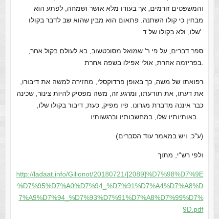
והמשפטים זורמים, אך בעודו מלא אושר ושמחה, לפתע הוא
מבחין כי קולו השתנה. פתאום הוא מבין שהוא שב לדבר בקולו
שלו, ולא בקולו של ד’.
ספר דברים, על פי ר’ שמואל מסוכטשוב, בא לעולם בקול אחר,
בפריזמה אחרת, אולי אפילו בשפה אחרת.
רפואתו של משה, כך באופן פרדוקסלי, מחזירה למשה את דיבורו,
את דעתו, את תודעתו, ומרגע זה, משה מפסיק להיות צינור, שכינה
כבר איננה מדברת מגרונו. פיו מפיק, כעת, דיבור בקולו שלו,
באותיותיו שלו, במחשבותיו וברגשותיו…
(ע”כ. ויש במאמר עוד הסברים)
ולפי רש”י, מתוך
http://ladaat.info/Gilionot/20180721/[2089]%D7%98%D7%9E
%D7%95%D7%A0%D7%94_%D7%91%D7%A4%D7%A8%D
7%A9%D7%94_%D7%93%D7%91%D7%A8%D7%99%D7%
9D.pdf