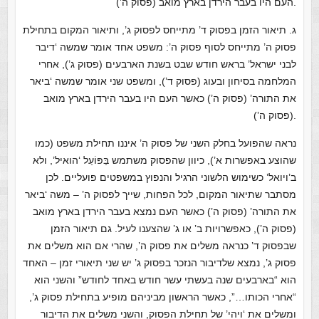
העם היו בעבר הירדן בארץ מואב (פסוק ה’).
ג. תיאור הזמן בפסוק ד’ מתייחס לפסוק ג’, ותיאור המקום בתחילת
פסוק ה’ מתייחס לסוף פסוק ה’: משפט אחד אומר שמשה ‘דיבר
לבני ישראל’ בראש חודש שבט בשנת הארבעים (פסוק ג’), אחרי
המלחמה בסיחון ובעוג (פסוק ד’), ומשפט שני אומר שמשה ‘ביאר
את התורה’ (פסוק ה’) כאשר העם היו בעבר הירדן בארץ מואב
(פסוק ה’).
נראה שהפועל בחלק השני של פסוק ה’ איננו תחילת משפט (כמו
שהוצע באפשרות א’), כיוון שהפסוק משתמש בַּפּוֹעַל ‘הואיל’, ולא
ב’ויואל’ כשימוש הלשוני הרגיל והנפוץ במשפטים פועליים. לכן
מסתבר שתיאור המקום, לכל הפחות, שייך לפסוק ה’ – משה ‘ביאר
את התורה’ (פסוק ה’) כאשר העם נמצא בעבר הירדן בארץ מואב
(פסוק ה’), כאפשרויות ב’ או ג’ שהצענו לעיל. גם תיאור הזמן
שבפסוק ד’ כנראה משלים את פסוק ה’, שהרי אם הוא משלים את
פסוק ג’, נמצא שלדיבור הנזכר בפסוק ג’ יש שני תיאורי זמן – האחד
הוא “בארבעים שנה בעשתי עשר חודש באחד לחודש” והשני הוא
“אחרי הכותו…”, כאשר הראשון מביניהם מופיע בתחילת פסוק ג’,
ומשלים את ‘ויהי’ של תחילת הפסוק, והשני משלים את הדיבור