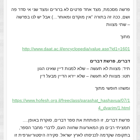
פרשה מסכמת, מצד אחד פרטים לא ברורים ומצד שני אי סדר פה
ושם, ככה זה בתורה “אין מוקדם ומאוחר…) אבל יש לנו בפרשה
שתי מצוות –
מתוך
http://www.daat.ac.il/encyclopedia/value.asp?id1=1601
דברים, פרשת דברים
תיד: מצוות לא תעשה – שלא למנות דיין שאינו הגון
תטו: מצוות לא תעשה – שלא יירא הדיין מבעל דין
ומשהו חופשי מתוך
https://www.hofesh.org.il/freeclass/parashat_hashavua/07/1
4_dvarim/1.html
….פרשת דברים, זו הפותחת את ספר דברים, סוקרת באופן
תמציתי רבים מן המאורעות שחווה העם, לדברי מחבר הספר,
בתקופה שקדמה לכניסתו לארץ ישראל. סקירה היסטוריוגרפית זו