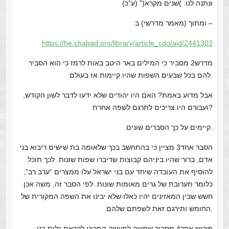
ונתנה לנו. )שנים מקרא(” (ע”כ)
ומתוך (מאמר מדרשי) ב –
https://he.chabad.org/library/article_cdo/aid/2441303
מדרש2 מסביר כי המילים באר היטב באות לרמז כי הוא הסביר
להם בכל שבעים השפות שהיו קיימות אז בעולם.
אבל מדוע באמת? האם היו יהודים שלא ידעו לדבר לשון הקודש,
ועבורם היו צריכים לתרגם לשפה אחרת?
קיימים על כך הסברים שונים.
הסבר אחד3 מציין כי בהתחשב בכך שלאומה בת שישים ריבוא בני
אדם, ברור שהיו ביניהם קבוצות שדיברו שפות שונות. לכך תוכל
להוסיף את העובדה שיחד עם בני ישראל עלו ממצרים “ערב רב”,
כלומר תערובת של גרים מאומות שונות. לפי הסבר זה, משה אכן
חשש שבין המאזינים יהיו כאלו שלא יבינו את השפה המקורית של
החומש ותירגם זאת לשפתם שלהם.
פירוש אחר4 מסביר שמשה למעשה התכונן לקראת גלות בני