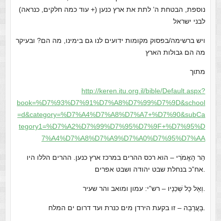
נוספת, הבטחת ה’ לתת את ארץ כנען (+ עוד כמה חלקים, כנראה)
לבני ישראל
ויש ברשימה/בפסוק מקומות ידועים לנו גם בימינו, מה הם? ובעיקר
מה הם גבולות הארץ
מתוך
http://keren.itu.org.il/bible/Default.aspx?
book=%D7%93%D7%91%D7%A8%D7%99%D7%9D&school
=d&category=%D7%A4%D7%A8%D7%A7+%D7%90&subCa
tegory1=%D7%A2%D7%99%D7%95%D7%9F+%D7%95%D
7%A4%D7%A8%D7%A9%D7%A0%D7%95%D7%AA
הַר הָאֱמֹרִי – הוא רכס ההרים במרכז ארץ כנען. ההרים הללו היו
אח”כ בנחלת שבט יהודה ושבט אפרים.
וְאֶל כָּל שְׁכֵנָיו – רש”י: עמון ומואב והר שעיר.
בָּעֲרָבָה – זו בקעת הירדן מים כנרת ועד דרום ים המלח.