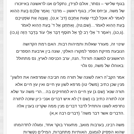
בגוף שלישי – נסתר, אולם לצידן, נתקלים אנו לראשונה באיזכורו
של משה, וביחס אליו, בגוף ראשון – מדבר: וָאֹמַר אֲלֵכֶם בָּעֵת הַהִוא
לֵאמֹר לֹא אוּכַל לְבַדִּי שְׂאֵת אֶתְכֶם (דב’ א,ט), וָאֲצַוֶּה אֶת שֹׁפְטֵיכֶם
בָּעֵת הַהִוא לֵאמֹר…(שם,טז), וָאֶתְחַנַּן אֶל ד’ בָּעֵת הַהִוא לֵאמֹר
(ג,כג), וַיֹּאמֶר ד’ אֵלַי רַב לָךְ אַל תּוֹסֶף דַּבֵּר אֵלַי עוֹד בַּדָּבָר הַזֶּה (ג,כו).
שינוי זה, מעורר שאלות ותמיהות רבות. האם רמת הקדושה
הנובעת מזיקת הספר למקורו האלקי, שונה בין ארבעת הספרים
הראשונים למשנה תורה?..הנה, ערב הכניסה לארץ, נס מתחולל
באוהלו של משה, נס גלוי:
“אמר הקב”ה ראה לשונה של תורה מה חביבה שמרפאה את הלשון
מנין שכן כתיב (משלי טו) מרפא לשון עץ חיים ואין עץ חיים אלא
תורה שנא’ (שם ג) עץ חיים היא למחזיקים בה…הרי משה עד שלא
זכה לתורה כתיב בו (שם ד) לא איש דברים אנכי כיון שזכה לתורה
נתרפא לשונו והתחיל לדבר דברים מנין ממה שקרינו בענין אלה
הדברים אשר דבר משה” (דברים רבה א,א).
משה רבינו, בערבות מואב, מתעורר בוקר אחד, ומגלה לתדהמתו
שהוא הפסיק לגמגם, האותיות מתחברות, המילים נקשרות