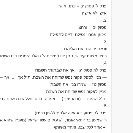
פרק ל’ פסוק יב = ונתנו איש
איש ולא אישה
2.
פסוק יב = ורחצו
מכאן אמרו, נטילת ידיים לתפילה
3.
= את ידיהם ואת רגליהם
כיצד מצוות קידוש, נותן ידו הימנית ע”ג רגלו הימנית וידו הש
4.
פרק לא פסוק יג = אך את שבתותי תשמרו
— מנין לספק פקוח נפש שדוחה את השבת, ת”ל אך …, אך — 
פסוק טז = ושמרו בנ”י את השבת
מניין לפקוח נפש שדוחה את השבת
ת”ל ושמרו … (וו ההיפוך) … אמרה תורה יחלל שבת אחת כד
5.
פרק לב פסוק ד = אלה אלהיך (לשון רבים)
ר’ שמעון בר יוחאי אומר, י”ג עגלים עשו ישראל (מעניין שהוא א
– אחד לכל שבט ואחד משותף