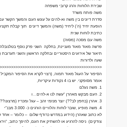
שבירת הלוחות והרג קרובי משפחה
משה פותח משרד
סדרת דיונים בין משה וא-להים על עונש העם והמשך הקשר עם
הופעת יחיד (ה’) ליחיד (משה) והמשך דיונים תוך קבלת תקציר
כתיבת לוחות שנית
משה עם מסכה (מסוה)
פרשה מאוד מאוד מעניינת, בחלקה השני פרק נוסף בטלנובלה
תיאור של אירועים היסטוריים ובחלקה הראשון והשני תערובת 
שעה ולדורות
<<<<<<<<<<<<<<<
<<<<<<<<<<<<<<<<<<<<<<<<<<<<<<
הסיפור על העגל מאוד תמוה, (רצוי לקרא את הסיפור המקביל 
אומר מסופקני. יש בו 4 נקודות עיקריות,
1. משה נעלם
2. העם מבקש מאהרן “עשה לנו א-להים…ו
3. אהרן (בחפץ לב??) יוצר מנזמי זהב – עגל ומכריז (מרצונו??) על יום חג
4. משה מופיע ,שובר לוחות והלוויים הורגים כ- 3.000 מבנ”י
לא כתוב שאהרן (הידוע במדרש כרודף שלום – כלומר – אחד 
צודקים) ניסה להרגיע או להשתיק את העם, להיפך כתוב, “וירא 