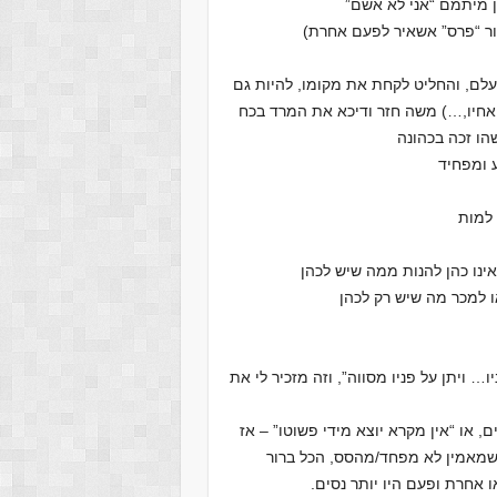
 מיתמם “אני לא אשם”
ר “פרס” אשאיר לפעם אחרת)
עלם, והחליט לקחת את מקומו, להיות גם
 אחיו,…) משה חזר ודיכא את המרד בכח
שהו זכה בכהונה
ע ומפחיד
למות
ינו כהן להנות ממה שיש לכהן
ו למכר מה שיש רק לכהן
 ויתן על פניו מסווה”, וזה מזכיר לי את
 בניסים, או “אין מקרא יוצא מידי פשוטו” – אז
שמאמין לא מפחד/מהסס, הכל ברור
ו אחרת ופעם היו יותר נסים.