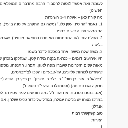
לעומת זאת אפשר לנסות להסביר הרבה מהדברים המופלאים,בצ
הפשוט)
מה קורה כאן – אעלה 3-4 השערות
1. נאמר “הר סיני עשן כלו,” (משה גם התקרב אל סנה בוער)
הר הגעש ונכווה קשות בפניו
2. מחלת עור (או התפתחות מאוחרת כתוצאה מכוויה) שגרמה 
בליטה
3. משה שלח מישהו אחר במסכה לדבר בשמו
היו אירועים דומים – כנראה בקנה מידה קטן,, שנחקקו בזכרון 
מאות שנים הזכרונות שעברו מפה לאוזן, תפחו, התנפחו, נוספו 
קישורים לכוחות עליונים, על-טבעיים והפכו לצ’יזבאטים,
חרוקה וגם פתוחה) (והסתכלו ביושע י”ד פסוק ז’)
(אגב בזמנו הסרטתי את אחי ז”ל כמה חודשים לפני פטירתו. ל
במרכז מצחו יש בליטה עגולה, בגודל של כדור טניס שולחן. אם 
אנג’לו)
טוב קשקשתי רבות
הארות
1.