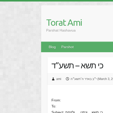
Skip
to
content
Torat Ami
Parshat Hashavua
Blog
Parshot
כי תשא – תשע”ד
ה׳תשע״ה (March 3, 2015)
ami
From:
To:
Subject: כי תשא,,, ונתנו … ולקחת