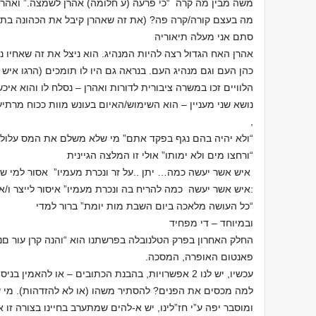
משה מבין מה קרה “כי פרעה (ע חלומה) אהרן לשמצה.” ואהרן
מה בעצם קורה/קרה פה? (את זה שאהרן קיבל את הכהונה בתו
סתם אני מעלה תיאוריה
אהרן האח הגדול רצה להיות המנהיג. הוא ניצל את זה שאחיו נ
כהן העם וגם מנהיג העם. בנראה גם היו לו תומכים (הרגו איש
הלוויים זכו במשרה ציבורית לדורות ואהרן – נסלח לו והוא איכ
נושא שני מעניין – הוא השימוש/האיום בעונש מוות ככוח מרתי
,
“ולא יהיה בהם נגף בפקד אתם” מי שלא משלם את המס עלול 
“ורחצו מים ולא ימותו” אולי זו המלצה הגיינית
איש אשר יעשה כמה… יתן ..על זר ונכרת מעמיו” אסור למי שא
:איש אשר יעשה כמה להריח בה ונכרת מעמיו” איסור לייצר ו/א
“כל העושה מלאכה ביום השבת מות יומת” ברור למדי
ובמיוחד – די מפחיד
החלק האחרון בפרק הטלנובלה בפרשתנו הוא “והנה קרן עור םניו…
פאנטום האופרה, המסכה.
עכשיו, יש לנו 2 אפשרויות, בהבנת הכתובים – או להאמין
למה מכסים את הפנים? להסתיר משהו (או לא להזדהות). מי 
ומוסבר יפה ע”י חז”לינו, יש א-להים שמתערב בחיינו בצורה זו א