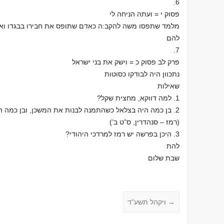
6.
פסוק י = ועתה הניחה לי
מלמד שתפסו משה להקב:ה כאדם שתופס את חבירו בבגדו ואמר 
להם
7.
פרק לב פסוק כ = וישק את בני ישראל
נתכוון היה לבודקו כסוטות
שאילות
1. למה דווקא, מחצית שקל?
2. בן כמה היה בצלאל כשהתמנה לבנות את המשכן, ובן כמה הי
(רמז – סנהדרין, ס”ט ב’)
3. היכן בפרשה יש רמז למרדכי היהודי?
להת
שבת שלום
→
ויקהל תשע”ד