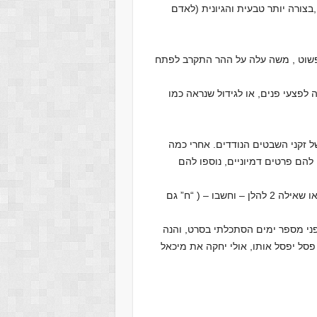
ורה יותר טבעית והגיונית (לאדם
, פשוט , משה עלה על ההר התקרב לפתח
לפצעי פנים, או לגידול שנראה כמו
של זקני השבטים הנודדים. אחרי כמה
להם פרטים דמיוניים, נוספו להם
“בצלאל בן אורי בן חור” ” בן כלב בן חצרון” בן פרץ בן יהודה (ראו שאילה 2 להלן – וחשבו – ( “ח” גם
פני מספר ימים הסתכלתי בסרט, והנה
פסל יפסל אותו, אולי יחקה את מיכאל