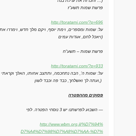
… ותכרות את ערלת בנה)
פרשת שמות תשע”ז
http://toratami.com/?p=696
ויאכל לחם, אגדות עמים)
פרשת שמות – תשע”ח
http://toratami.com/?p=933
ועתה לך ואשלחך, כבד פה וכבד לשון,)
פסוקים מההפטרה
השבוע לפרשתנו יש 3 נוסחי הפטרה. לפי —
http://www.wbm.org.il/%D7%94%
D7%A4%D7%98%D7%A8%D7%AA-%D7%