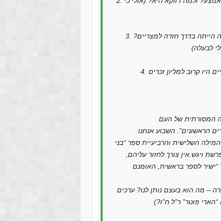
2. האם צפורה הייתה הבכירה בבנות יתרו, צעירה או אי שם באמצע? ולמה דווקא היא? (אולי כי
3. באיזה גיל התחתן משה, ובאיזה גיל היה גרשום כשהמשפחה הייתה בדרך חזרה למצריים?
ם היו קרוב למליון זכרים
יה המסורתית של העם
ים הראשונים”. השבוע אנחנו
ילה השלישית והרביעיית ספר “בני
רשת ויגש.אין צורך לחזור עליהם,
 – מה הוא בעצם נותן לנו? ערכים
“הארי פוטר” ר”ל ח”ו?)