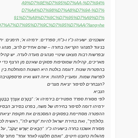
A9%D7%9E%D7%95%D7%AA-%D7%94%
D7%A4%D7%98%D7%A8%D7%94-%D7%
91%D7%A9%D7%9C%D7%95%D7%A9%D7%
D7%A7%D7%95%D7%9C%D7%95%D7%AA/?lang=he
“אשכנזים: ישעיהו כ”ז ו-כ”ח; ספרדים: ירמיהו א’; תימנים: יח
בניגוד למנהגי הקריאה בתורה – שהם אחידים לרוב, מנהג 
ובפרשות רבות מצאנו שינויי מנהגים מעדה לעדה. יש קהי
מאריכים, קהילות שמוסיפות פסוקים שאינם מן הרצף כדי ל
בהפטרות שונות. דוגמה בולטת היא השונות המוחלטת בין 
לפרשת שמות. ומעניין לתהות: איזה דגש ואיזו פרספקטיבה
הנבחרים לסיפור יציאת מצרים?
הנביא
לפי מסורת ספרד מפטירים בירמיהו א’: “בְּטֶרֶם אֶצָרְךָ בַבֶּטֶן
ירמיהו דומה לסיפור בחירתו של משה, בפרט בסירוב הבסי
ההפטרה מסתיימת בפסוקים המסכמים את תקופת יציאת מצרים: “זָכַ
כְּלוּלֹתַיִך”, ואת בחירת ישראל להיות “קודש לה'”, ראשית לכל העמים.
מסורת אשכנז בחרה בישעיהו כ”ז: “הַבָּאִים יַשְרֵש יַעֲקֹב”, 
מהגלות כחובט חיטים, “וְאַתֶם תְלֻקְטוּ לְאַחַד אֶחַד” מתו