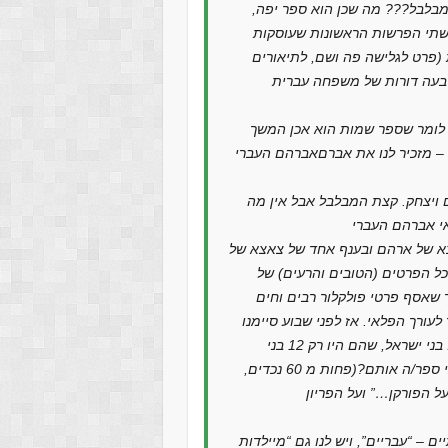
בלבל??? מה שכן הוא ספר יפה,
 משתי הפרשות הראשונות שעוסקות
 (פרט לגלישה פה ושם, לתיאורים
 לומר שספר שמות הוא אכן המשך
ויצחק. קצת המבלבל אבל אין מה
א של ארהם ובענף אחד של צאצא של
כל הפרטים (הטובים והרעים) של
 שאסף פרטי פולקלור רבים וחים
לעורך הפלאי. אז לפני שבוע סיימנו
את קריאת הסיפורים ה”טרום” היסטריים, עד להופעתם של בני ישראל, שהם היו רק 12 בני
ישראל. היו ל – 12 אלה עוד צאצאים “נכדי ישראל’יעקב” (מי ספר/ה אותם?(פחות מ 60 נכדים,
דיין אנחנו – בינתיים – “עבריים”, ויש לנו גם “מיילדות