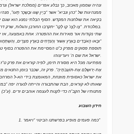
ונהיה שממון מאכזב, כך נבלע אפרים (ממלכת ישראל) ונרמ
ממנהיגות של “כהן ונביא” אשר “בַיַיִן שָגוּ וּבַשֵכָר תָעוּ”,
בקיאה את שולחנות המקדש. הסוף הבלתי נמנע הוא שגם יהו
במלכודת. “צַו לָצָו’ קַו לָקָו” יתקרבו החורבן והגלות, שרק דרכם ניתן להביא את הגאולה.
שתי נקודות אור מאירות את ההפטרה: אחת באמצעה, אז ית
“וּבָאוּ הָאֹבְדִים בְּאֶרֶץ אַשּוּר וְהַנִּדָּחִים בְּאֶרֶץ מִצְרָיִם, וְהִש
תוספת פסוקים מפרק כ”ט המסיימת את ההפטרה בסוף טוב הכ
ישראל את שם ה’ ויעריצוהו.
מפתיעה מכל היא מסורת תימן, לפיה קוראים את פרק ט”ז ה
אֶת-יְרוּשָלִַם אֶת-תּוֹעֲבֹתֶיהָ”. פרק זה, שכבר בזמן התנאי
את ישראל כאסופית מוזנחת, המאומצת בידי הא-ל המרחם 
שאותו לא קוראים, הבת שהתבגרה והייתה לנערה יפה “במ
מתנותיו של הקב”ה כדי לקנות לעצמה אוהבים זרים. (ע”כ)
חידון השבוע
1. כמה פעמים מופיע בפרשתנו הביטוי “ויאמר”