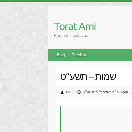
Skip
to
content
Torat Ami
Parshat Hashavua
Blog
Parshot
שמות – תשע”ט
שע״ט (April 1, 2019)
ami