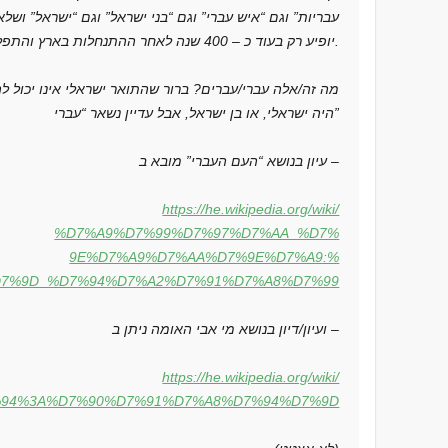
עבריות” וגם “איש עברי” וגם “בני ישראל” וגם “ישראל” ושל
יופיע רק בעוד כ – 400 שנה לאחר ההתנחלות בארץ והתפלגות הממלכה.
מה זה/אלה עברי/עברים? ברור שהתואר ישראלי אינו יכול לה
היה ישראלי, או בן ישראל, אבל עדיין נשאר “עברי”
עיון בנושא “העם העברי” מובא ב –
https://he.wikipedia.org/wiki/
%D7%A9%D7%99%D7%97%D7%AA_%D7%
9E%D7%A9%D7%AA%D7%9E%D7%A9:%
D7%9D_%D7%94%D7%A2%D7%91%D7%A8%D7%99
ועיון/דיון בנושא מי אבי האומה ניתן ב –
https://he.wikipedia.org/wiki/
94%3A%D7%90%D7%91%D7%A8%D7%94%D7%9D