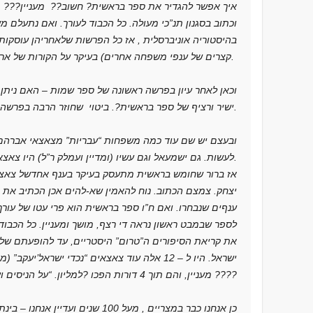
איך אפשר להגדיר את ספר בראשית? חשוב?? מעניין??? מ
וכתוב בסגנון תנ”כי מעולה. כל הכבוד לעורך. ואם נתעלם
בהיסטוריה אוניברסלית , אז כל הפרשות שלאחריהן עוסקות
קצרים של ענפי משפחה אחרים) בעיקר על הקורות של ארבעה דורות של משפחה עברית.
וכאן לאחר עיון בפרשה ראשונה של ספר שמות – האם ניתן
ישיר ורציף של ספר בראשית?. ביטוי שחוזר הרבה בפרשה – מזכיר לנו את אברםאברהם העברי.
ובעצם יש שם עוד כמה משפחות “עבריות” מצאצאי אברהם 
לעשות. גם ישמעאל וגם עשיו (ומדיין ועמלק ר”ל) היו צאצאי אברהם העברי.
אז ברור שחומש בראשית מתעסק בעיקר בענף אחדשל צאצ
יצחק. צמצם הכתוב. נוח להאמין שא-להים אכן הכתיב את 
ענףים שנבחרו. ואם ח”ו ספר בראשית הוא פרי עטו של עורך
לספר שבמבט ראשון נראה די רצף, מושך ומעניין. כל הכבוד 
מעניין, והם תוך 4 דורות הפכו ?למליון. “על הניסים ועל הפורקן…” ועל הפריון ????
כן אנחנו כבר במצריים , מעל 100 שנים וע