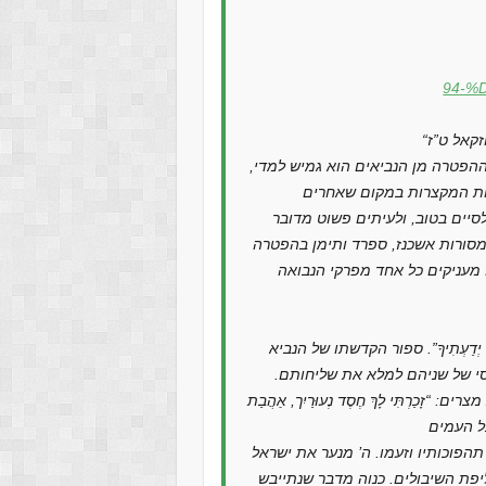
94-%
זקאל ט”ז
ההפטרה מן הנביאים הוא גמיש למדי,
לות המקצרות במקום שאחרים
סיים בטוב, ולעיתים פשוט מדובר
מסורות אשכנז, ספרד ותימן בהפטרה
 מעניקים כל אחד מפרקי הנבואה
 יְדַעְתִיךָ”. ספור הקדשתו של הנביא
סי של שניהם למלא את שליחותם.
רְתִּי לָךְ חֶסֶד נְעוּרַיִך, אַהֲבַת
על תהפוכותיו וזעמו. ה’ מנער את ישראל
ך קליפת השיבולים. כנוה מדבר שנתייבש