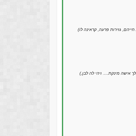
(על: שמות ומספרים, וימת יוסף, ויקם מלך חדש, וימררו את חייהם, גזירות פרעה, קראינה לו
(על: שמות ה’, הבה נתחכמה, ותתצב אחותו, האלך וקראתי לך אישה מינקת…. ויהי לה לבן,