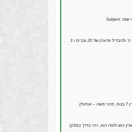
הארה — בפרשתנו, פרשת שמות, מופיעים שמות (לא כולל ה’ ולהבדיל פרעה) של 20 גברים ו 3
(על – שמותיו של משה, וירבו וישרצו. ויחר אף ה’ במשה – בארץ כוש ולמה הוא, ויהי בדרך במלון