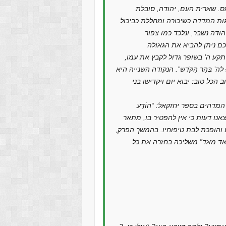
ס. שארית העם, יהודה, סובלת
 מנהיגות המדדה כשיכורה ומחללת כביכול
דה נשבר, ונלכד כמו צפור
קע ה’ בשופר גדול לקבץ את עמו,
ְתַּחֲווּ לה’ בְּהַר הַקֹּדֶש”. הנקודה השנייה היא
ל טוב: יבוא יום ויקדישו בני
מדהים בספר יחזקאל: “הוֹדַע
ם מצאנו דעות כי אין להפטיר בו, מתאר
והופכת לבת טיפוחיו. בהמשך הפרק,
אד מאד” משליכה בחזרה את כל