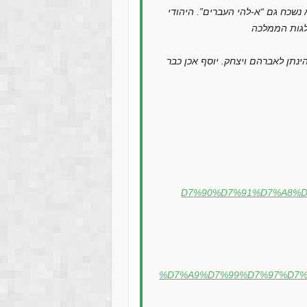
א נשכח גם “א-להי העברים”. היהודי
ינתן לאברהם ויצחק. יוסף אכן כבר
D7%90%D7%91%D7%A8%
%D7%A9%D7%99%D7%97%D7%