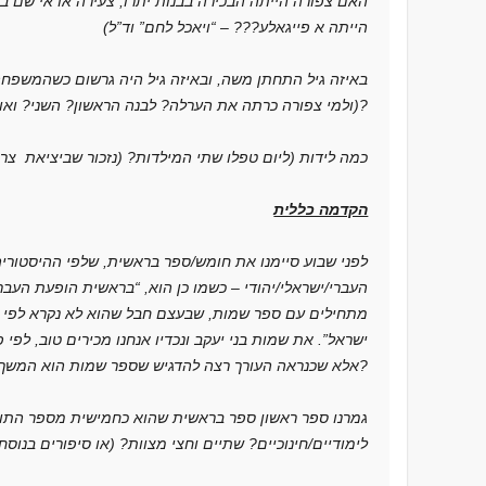
הייתה א פייגאלע??? – “ויאכל לחם” וד”ל)
(ולמי צפורה כרתה את הערלה? לבנה הראשון? השני? ואולי לבעלה)?
4. כמה לידות (ליום טפלו שתי המילדות? (נזכור שביציאת צריי
הקדמה כללית
לפני שבוע סיימנו את חומש/ספר בראשית, שלפי ההיסטור
העברי/ישראלי/יהודי – כשמו כן הוא, “בראשית הופעת העבר
מתחילים עם ספר שמות, שבעצם חבל שהוא לא נקרא לפי המ
ישראל”. את שמות בני יעקב ונכדיו אנחנו מכירים טוב, לפי פ
אלא שכנראה העורך רצה להדגיש שספר שמות הוא המשך “ישיר לספר בראשית, האומנם?
גמרנו ספר ראשון ספר בראשית שהוא כחמישית מספר התורה
לימודיים/חינוכיים? שתיים וחצי מצוות? (או סיפורים בנוסח 