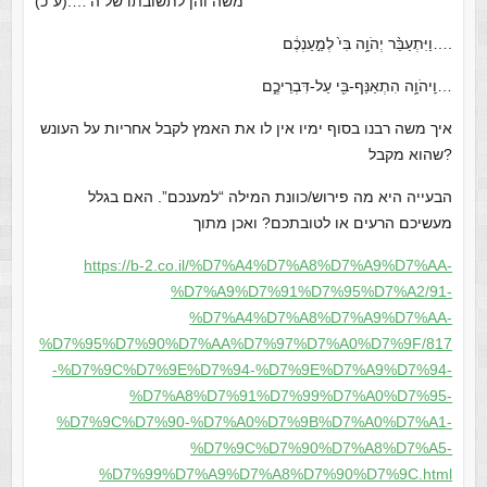
משה והן לתשובתו של ה’….(ע”כ)
וַיִּתְעַבֵּ֨ר יְהֹוָ֥ה בִּי֙ לְמַ֣עַנְכֶ֔ם….
וַֽיהֹוָ֥ה הִתְאַנַּף-בִּ֖י עַל-דִּבְרֵיכֶ֑ם…
איך משה רבנו בסוף ימיו אין לו את האמץ לקבל אחריות על העונש
שהוא מקבל?
הבעייה היא מה פירוש/כוונת המילה “למענכם”. האם בגלל
מעשיכם הרעים או לטובתכם? ואכן מתוך
https://b-2.co.il/%D7%A4%D7%A8%D7%A9%D7%AA-
%D7%A9%D7%91%D7%95%D7%A2/91-
%D7%A4%D7%A8%D7%A9%D7%AA-
%D7%95%D7%90%D7%AA%D7%97%D7%A0%D7%9F/817
-%D7%9C%D7%9E%D7%94-%D7%9E%D7%A9%D7%94-
%D7%A8%D7%91%D7%99%D7%A0%D7%95-
%D7%9C%D7%90-%D7%A0%D7%9B%D7%A0%D7%A1-
%D7%9C%D7%90%D7%A8%D7%A5-
%D7%99%D7%A9%D7%A8%D7%90%D7%9C.html