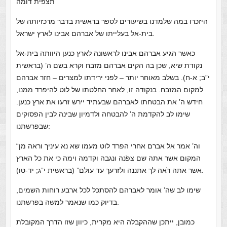
תצפית דומה
היזכרו במה שלמדנו בשיעורים לספר בראשית בדבר מרכזיותה של
בית-אל בעלייתו של אברהם אבינו לארץ ישראל.
כאשר הגיע אברהם אבינו לראשונה לארץ כנען היוותה בית-אל
נקודת שיא, שכן בה הקים אברהם מזבח וקרא בשם ה’ (בראשית
י”ב; א-ח). בשלב מאוחר יותר – לפני ירידתו למצרים – חזר אברהם
למקום המזבח. בנקודה זו, לאחר החלטתו של לוט להיפרד ממנו,
חידש ה’ את הבטחתו לאברהם שבעתיד יירש זרעו את ארץ כנען.
שימו לב להקדמת ה’ להבטחה ולדמיון שבינה לבין הפסוקים
שבפרשתנו:
“וה’ אמר אל אברם אחרי הפרד לוט מעמו שא נא עיניך וראה מן
המקום אשר אתה שם צפֹנה ונגבה וקדמה וימה כי את כל הארץ
אשר אתה רֹאה לך אתננה ולזרעך עד עולם” (בראשית י”ג; יד-טו).
שימו לב שה’ אומר לאברהם להסתכל לכל ארבע רוחות השמים,
בדיוק כמו שנאמר למשה בפרשתנו.
כמובן, ייתכן שההקבלה היא מקרית, כיוון שזו הדרך המקובלת