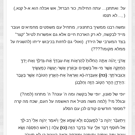
(על: ואתחנן… עתה החילות, כור הברזל, אש אכלה הוא א-ל קנא,
לא תנסו…, )
ומשה רבנו ממשיך בתחנוניו, מתחיל עם משפטים מחמיאים ועובר
מייד לבקשה, לא רק הארכת חיים אלא גם אפשרות לטיול “קצר”
בצד המערבי של הירדן. (ואולי גם לחזות בכיבוש יריחו (להשגיח על
ממלא מקומו????)
אֲדֹנָ֣י יֱהֹוִ֗ה אַתָּ֤ה הַֽחִלּ֨וֹתָ֙ לְהַרְא֣וֹת אֶֽת-עַבְדְּךָ֔ אֶ֨ת-גָּדְלְךָ֔ וְאֶת-יָֽדְךָ֖
הַֽחֲזָקָ֑ה אֲשֶׁ֤ר מִי-אֵל֙ בַּשָּׁמַ֣יִם וּבָאָ֔רֶץ אֲשֶׁר-יַֽעֲשֶׂ֥ה כְמַֽעֲשֶׂ֖יךָ
וְכִגְבֽוּרֹתֶֽךָ:
{כה}
אֶעְבְּרָה-נָּ֗א וְאֶרְאֶה֙ אֶת-הָאָ֣רֶץ הַטּוֹבָ֔ה אֲשֶׁ֖ר בְּעֵ֣בֶר
הַיַּרְדֵּ֑ן הָהָ֥ר הַטּ֛וֹב הַזֶּ֖ה וְהַלְּבָנֹֽן:
יופי של סגנון, יופי של בקשה ומה ה’ עונה? ה’ מתרגז (למה?)
ובגלל מי? (למה משה מטיל את האשמה על העם, שכח מה קרה
מספר חודשים קודם לכן עם הסלע?
וַיִּתְעַבֵּ֨ר יְהֹוָ֥ה בִּי֙ לְמַ֣עַנְכֶ֔ם וְלֹ֥א שָׁמַ֖ע אֵלָ֑י וַיֹּ֨אמֶר יְהֹוָ֤ה אֵלַי֙ רַב-לָ֔ךְ
אַל-תּ֗וֹסֶף דַּבֵּ֥ר אֵלַ֛י ע֖וֹד בַּדָּבָ֥ר הַזֶּֽה:
{כז}
עֲלֵ֣ה | רֹ֣אשׁ הַפִּסְגָּ֗ה וְשָׂ֥א
עֵינֶ֛יךָ יָ֧מָּה וְצָפֹ֛נָה וְתֵימָ֥נָה וּמִזְרָ֖חָה וּרְאֵ֣ה בְעֵינֶ֑יךָ כִּי-לֹ֥א תַֽעֲבֹ֖ר