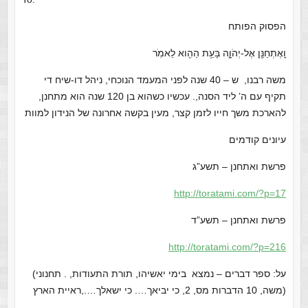
הפסוק הפותח
וָֽאֶתְחַנַּ֖ן אֶל-יְהֹוָ֑ה בָּעֵ֥ת הַהִ֖וא לֵאמֹֽר
משה רבנו, ש – 40 שנה לפני המעמד הנוכחי, ניהל דו-שיח די
תקיף עם ה’ ליד הסנה,. עכשיו כשהוא בן 120 שנה הוא מתחנן,
להארכת משך חייו לזמן קצר, מעין בקשה אחרונה של הנידון למוות
עיונים קודמים
פרשת ואתחנן – תשע”ג
http://toratami.com/?p=17
פרשת ואתחנן – תשע”ד
http://toratami.com/?p=216
(על: ספר דברים – נמצא בימי יאשיהו, תורת התעודות, . תחנוני
משה, 10 הדברות מס, 2, כי יביאך…. כי ישאלך….,ראיית הארץ)