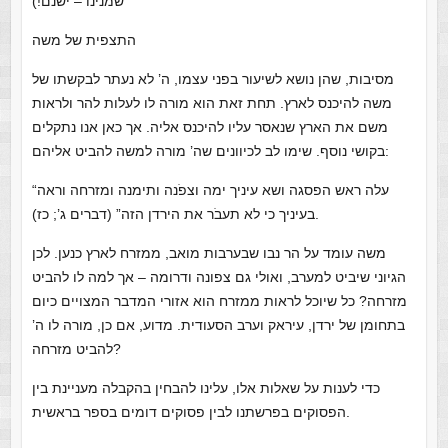
שמנינו – ישנם!)
התצפית של משה
מסיבות, שהן נושא לשיעור בפני עצמו, ה’ לא נעתר לבקשתו של
משה להיכנס לארץ. תחת זאת הוא מורה לו לעלות להר ולראות
משם את הארץ שנאסר עליו להיכנס אליה. אך כאן אנו נתקלים
בקושי נוסף. שימו לב לכיוונים שה’ מורה למשה להביט אליהם:
“עלה ראש הפסגה ושא עיניך ימה וצפֹנה ותימנה ומזרחה וראה
בעיניך כי לא תעבֹר את הירדן הזה” (דברים ג’; כז).
משה עומד על הר נבו שבערבות מואב, ממזרח לארץ כנען. לכן
הגיוני שיביט למערב, ואולי גם צפונה ודרומה – אך למה לו להביט
מזרחה? כל שיוכל לראות ממזרח הוא אזורי המדבר המצויים כיום
בתחומן של ירדן, עיראק וערב הסעודית. מדוע, אם כן, מורה לו ה’
להביט מזרחה?
כדי לענות על שאלות אלו, עלינו להבחין בהקבלה מעניינת בין
הפסוקים בפרשתנו לבין פסוקים דומים בספר בראשית.