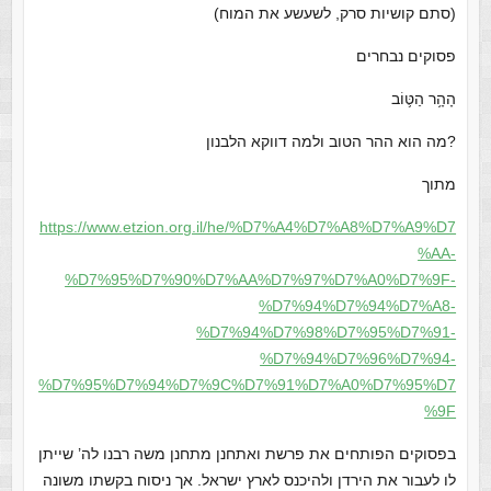
(סתם קושיות סרק, לשעשע את המוח)
פסוקים נבחרים
הָהָ֥ר הַטּ֛וֹב
מה הוא ההר הטוב ולמה דווקא הלבנון?
מתוך
https://www.etzion.org.il/he/%D7%A4%D7%A8%D7%A9%D7
%AA-
%D7%95%D7%90%D7%AA%D7%97%D7%A0%D7%9F-
%D7%94%D7%94%D7%A8-
%D7%94%D7%98%D7%95%D7%91-
%D7%94%D7%96%D7%94-
%D7%95%D7%94%D7%9C%D7%91%D7%A0%D7%95%D7
%9F
בפסוקים הפותחים את פרשת ואתחנן מתחנן משה רבנו לה’ שייתן
לו לעבור את הירדן ולהיכנס לארץ ישראל. אך ניסוח בקשתו משונה