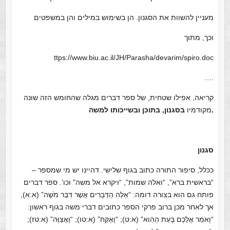
מעניין להשוות את הסגנון. הן בשימוש במילים והן במשפטים
וכך, מתוך
ttps://www.biu.ac.il/JH/Parasha/devarim/spiro.doc
….
קריאה, אפילו שטחית, של ספר דברים מגלה שהחומש הזה שונה
בסגנון, בתוכן ובשייכותו למשה.
מקודמיו
סגנון
ככלל, סיפור התורה כתוב בגוף שלישי. דהיינו יש מי שמספר –
“בראשית ברא”, “ואלה שמות”, “ויקרא אל משה” וכו’. ספר דברים
פותח גם הוא בצורה דומה: “אֵלֶּה הַדְּבָרִים אֲשֶׁר דִּבֶּר מֹשֶׁה” (א:א),
אך לאחר מכן ברוב פרקי הספר כתובים דברי משה בגוף ראשון:
“וָאֹמַר אֲלֵכֶם בָּעֵת הַהִוא” (א:ט); “וָאֶקַּח” (א:טו); “וָאֲצַוֶּה” (א:טז);