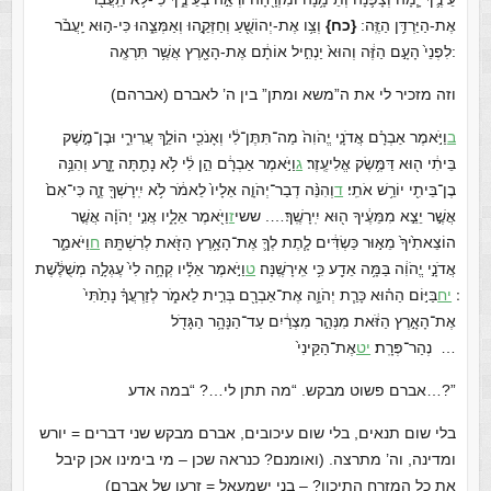
אֶת-הַיַּרְדֵּ֥ן הַזֶּֽה:
{כח}
וְצַ֥ו אֶת-יְהוֹשֻׁ֖עַ וְחַזְּקֵ֣הוּ וְאַמְּצֵ֑הוּ כִּי-ה֣וּא יַֽעֲבֹ֗ר
לִפְנֵי֙ הָעָ֣ם הַזֶּ֔ה וְהוּא֙ יַנְחִ֣יל אוֹתָ֔ם אֶת-הָאָ֖רֶץ אֲשֶׁ֥ר תִּרְאֶֽה:
וזה מזכיר לי את ה”משא ומתן” בין ה’ לאברם (אברהם)
ב
וַיֹּ֣אמֶר אַבְרָ֗ם אֲדֹנָ֤י יֱהֹוִה֙ מַה־תִּתֶּן־לִ֔י וְאָנֹכִ֖י הוֹלֵ֣ךְ עֲרִירִ֑י וּבֶן־מֶ֣שֶׁק
בֵּיתִ֔י ה֖וּא דַּמֶּ֥שֶׂק אֱלִיעֶֽזֶר׃
ג
וַיֹּ֣אמֶר אַבְרָ֔ם הֵ֣ן לִ֔י לֹ֥א נָתַ֖תָּה זָ֑רַע וְהִנֵּ֥ה
בֶן־בֵּיתִ֖י יוֹרֵ֥שׁ אֹתִֽי׃
ד
וְהִנֵּ֨ה דְבַר־יְהֹוָ֤ה אֵלָיו֙ לֵאמֹ֔ר לֹ֥א יִֽירָשְׁךָ֖ זֶ֑ה כִּי־אִם֙
אֲשֶׁ֣ר יֵצֵ֣א מִמֵּעֶ֔יךָ ה֖וּא יִֽירָשֶֽׁךָ׃…. ששי
ז
וַיֹּ֖אמֶר אֵלָ֑יו אֲנִ֣י יְהֹוָ֗ה אֲשֶׁ֤ר
הוֹצֵאתִ֙יךָ֙ מֵא֣וּר כַּשְׂדִּ֔ים לָ֧תֶת לְךָ֛ אֶת־הָאָ֥רֶץ הַזֹּ֖את לְרִשְׁתָּֽהּ׃
ח
וַיֹּאמַ֑ר
אֲדֹנָ֣י יֱהֹוִ֔ה בַּמָּ֥ה אֵדַ֖ע כִּ֥י אִֽירָשֶֽׁנָּה׃
ט
וַיֹּ֣אמֶר אֵלָ֗יו קְחָ֥ה לִי֙ עֶגְלָ֣ה מְשֻׁלֶּ֔שֶׁת
׃
יח
בַּיּ֣וֹם הַה֗וּא כָּרַ֧ת יְהֹוָ֛ה אֶת־אַבְרָ֖ם בְּרִ֣ית לֵאמֹ֑ר לְזַרְעֲךָ֗ נָתַ֙תִּי֙
אֶת־הָאָ֣רֶץ הַזֹּ֔את מִנְּהַ֣ר מִצְרַ֔יִם עַד־הַנָּהָ֥ר הַגָּדֹ֖ל
אֶת־הַקֵּינִי֙ …
נְהַר־פְּרָֽת׃
יט
אברם פשוט מבקש. “מה תתן לי…? “במה אדע…?”
בלי שום תנאים, בלי שום עיכובים, אברם מבקש שני דברים = יורש
ומדינה, וה’ מתרצה. (ואומנם? כנראה שכן – מי בימינו אכן קיבל
את כל המזרח התיכון? – בני ישמעאל = זרעו של אברם)