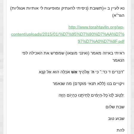
(ניסיתי להעתיק ומופיעות לי אותיות אנגליות) נא לעיין ב =(תשובת
הגר”א)
http://www.torahtavlin.org/wp-
content/uploads/2015/01/%D7%95%D7%90%D7%AA%D7%
97%D7%A0%D7%9F.pdf
ראיתי באיזה מאמר (ואינני מוצאו) שמפרש את האכילה לפי
הנאמר
אֹכְלָה הוּא אֵל קַנָּא”
דברים ד כד:” כִּי
ה
‘ אֱלֹהֶיךָ
אֵשׁ
ויקויים בנו (ללא תנאי מוקדם) מה שנאמר
לְט֥וֹב לָ֨נוּ֙ כָּל-הַיָּמִ֔ים לְחַיֹּתֵ֖נוּ כְּהַיּ֥וֹם הַזֶּֽה:
שבת שלום
שבוע טוב
להת