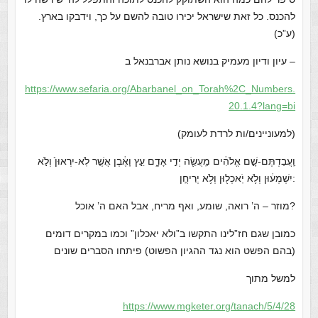
להכנס. כל זאת שישראל יכירו טובה להשם על כך, וידבקו בארץ.
(ע”כ)
עיון ודיון מעמיק בנושא נותן אברבנאל ב –
https://www.sefaria.org/Abarbanel_on_Torah%2C_Numbers.
20.1.4?lang=bi
(למעוניינים/ות לרדת לעומק)
וַֽעֲבַדְתֶּם-שָׁ֣ם אֱלֹהִ֔ים מַֽעֲשֵׂ֖ה יְדֵ֣י אָדָ֑ם עֵ֣ץ וָאֶ֔בֶן אֲשֶׁ֤ר לֹֽא-יִרְאוּן֙ וְלֹ֣א
יִשְׁמְע֔וּן וְלֹ֥א יֹֽאכְל֖וּן וְלֹ֥א יְרִיחֻֽן:
מוזר – ה’ רואה, שומע, ואף מריח, אבל האם ה’ אוכל?
כמובן שגם חז”לינו התקשו ב”ולא יאכלון” וכמו במקרים דומים
(בהם הפשט הוא נגד ההגיון הפשוט) פיתחו הסברים שונים
למשל מתוך
https://www.mgketer.org/tanach/5/4/28