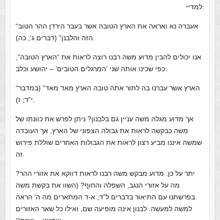
למדיי:
“אעברה נא ואראה את הארץ הטובה אשר בעבר הירדן ההר הטוב
הזה והלבנֹן” (דברים ג’; כה).
אנו יכולים להבין מדוע משה רבנו רוצה לראות את “הארץ הטובה”,
כפי שכינו אותה שני ‘המרגלים הטובים’ – יהושע וכלב:
“הארץ אשר עברנו בה לתור אֹתה טובה הארץ מאד מאד” (במדבר
י”ד; ז).
אך מדוע מגלה משה עניין גם בלבנון? ניתן לפרש את כוונתו של
משה כבקשה לראות את גבולה הצפוני של הארץ, אך העובדה
שמשה איננו מביע רצון לראות את הגבולות האחרים שוללת פירוש
זה.
יתר על כן: מדוע מבקש משה רבנו לראות דווקא את אזורי ההר?
מה על אזורי הנגב, השפלה והחוף? (השוו את בקשת משה
בפרשתנו עם התיאור בדברים ל”ד; א-ד המתארים מה ה’ הראה
למשה למעשה. לבנון אינה מופיעה שם, ואילו כל שאר האזורים