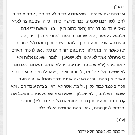
רמב”ן:
ועבדתם שם אלהים – משאתם עובדים לעובדיהם , אתם עובדים
להם; לשון רבנו שלמה. וכבר פירשתי סודו , כי היושב בחוצה לארץ
כאלו עובד עבודה זרה (ראה כתובות קי , ב); ומעשה ידי אדם –
מלמעלה למטה , כמו שהזכרתי בסדר ‘אחרי מות’ (וי’ יח , כה).
וטעם לא יאכלון ולא יריחון – לומר , שהם אבן דומם (ע”פ חב’ ב ,
יט) כאשר היו מתחלה , אין בהם רוח חיים כלל , אפילו כחיי האדם!
כי מתחלה אמר לא יראון ולא ישמעון – לומר , שאיננו אלוה ולא
יראה בעיני (ע”פ ש”ב טז , יב) עובדיו ולא ישמע תפלתם ומצרתם
לא יושיעם (ע”פ יש’ מו , ז); וחזר ואמר , שאפילו חיים גרועים כחיי
האדם אין בהם , והנה העושה אותם נכבד מהם! או יהיה טעם
הכתוב כנגד כבוד עליון , לומר: אשר לא יראון בצרת עובדיהם , ולא
ישמעון תפלתם , ולא יאכלון – שלא תצא אש מלפניהם ותאכל את
קרבנותם , ולא יריחון בריח ניחוחיהם (ע”פ וי’ כו , לא). ותפש
הכתוב לשון סתם , שאין בהם החושים האלה כלל.
(ע”כ)
ולמה לא נאמר “ולא ידברון”?