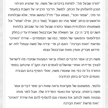
“תורה שבעל פה”, לפחות בזיכרונו של משה, עד שהגיע העיתוי
הנכון להעלותן על הכתב. למשל, הדיבר הרביעי על השבת במעמד
הר סיני, “שמור וזכור”, נשמע עפ”י חז”ל כמושג אחד, אלא שבלוחות
הראשונים נכתב “
זָכוֹר
אֶת-יוֹם הַשַּבָּת” (שמ’ כ:ח), ואילו “שמור” וכל
משמעותו ההלכתית נשמר כתורה שבעל פה עד שנכתב בלוחות
השניים (דב’ ה:יב). אך השאלה של אברבנאל נשארת עדיין בחלק
הפילוסופי והפואטי של הספר, כמו שני הנספחים – שירת “האזינו”
ופרשת “וזאת הברכה”: האם הן פרי יצירה של משה עצמו? לזה יש
פירוש מבריק ואמין מאת אברבנאל עצמו:
משה רבינו אמר הדברים האלה וביאר המצוות שנזכרו פה לישראל
לצורך פרידתו ואחרי שהשלים לאמרם רצה הקב”ה שיכתוב בספר
התורה כל זה כפי מה שאמרוֹ משה, ואולי הוסיף בהם הגבורה
טעמים ודברים בזמן הכתיבה.
כלומר, מפשוטם של מקראות נראה שאת רוב ספר דברים אמר
משה ביזמתו, ובעיקר את נאומי הפרידה שלו. אבל לפני מותו
נצטווה משה לכתוב את נאומיו וגם להוסיף להם את שירת “האזינו”
ואת פרשת “וזאת הברכה”.