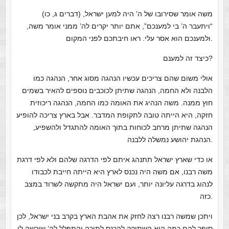
משה אומר שסירובו של ה’ היה למען ישראל, (דברים ג, כו)
“ויתעבר ה’ בי למענכם”, אתם יותר יקרים לה’ ממני אומר משה,
ולמענכם הוא אסר עלי. ראו חיבתכם לפני המקום.
כיצד זה למענם?
אולי משום שהם צריכים עכשיו הנהגה מסוג אחר, הנהגה כמו
הלבנה ולא החמה, הנהגה שתיתן לכוכבים נוספים להאיר בשמים
חוץ ממנה. משה הנהיג את האומה כמו החמה, הנהגה ריכוזית
חזקה, היא הייתה טובה לתקופת המדבר. אבל בארץ צריכה להופיע
הנהגה שתיתן מרחב לכוחות בתוך האומה להתגדל ולהשפיע,
הנהגת יהושע נמשלה ללבנה.
או כדי שארץ ישראל תתנהג איתם לפי הדרגה שלהם ולא לפי דרגת
משה רבנו, אם משה היה נכנס לארץ היא הייתה חייבת לכבודו
לנהוג בדרגה עליונה יותר, ועם ישראל היה מתקשה לשרוד במצב
כזה.
ויתכן שמשה רבנו רצה לחזק את אהבת הארץ בקרב בני ישראל, לכן
סיפר להם כמה הוא השתוקק להכנס לתוכה והתפלל לה’ שירשה לו