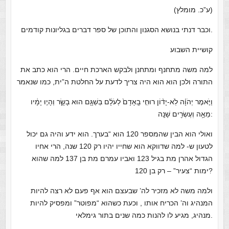
(ע”כ. מומלץ)
וכבר דנתי בנושא הסגנון והתוכן של ספר דברים בגליונות קודמים.
קושיית השבוע
למה משה מתחנף ומתחנן ולבקש הארכת חיים. הרי הוא כתב את
התורה ולכן הוא הוא היה צריך לדעת על החלטת ה”ית, כמו שנאמר
וַיֹּ֣אמֶר יְהֹוָ֗ה לֹֽא-יָד֨וֹן רוּחִ֤י בָֽאָדָם֙ לְעֹלָ֔ם בְּשַׁגָּ֖ם הוּא בָשָׂ֑ר וְהָי֣וּ יָמָ֔יו
מֵאָ֥ה וְעֶשְׂרִ֖ים שָׁנָֽה:
ואולי הוא הבין שהמספר 120 הוא “בערך. הוא ידע והיה גם יכול
לטעון ש- למה שדווקא הוא שחייו יהיו רק 120 שנה, הרי אחיו
הגדול אהרן מת בגיל 123 ואביו עמרם מת בן 137 למה שהוא
ימות “צעיר” – רק בן 120?
ולמה משה לא מזכיר לה’ שבעצם הוא אף פעם לא רצה להיות
המנהיג וה’ הכריח אותו , וכעת כשהוא “מפוטר” ומפסיק להיות
מנהיג, מגיע לו להנות כמה שנים בתור גימלאי.