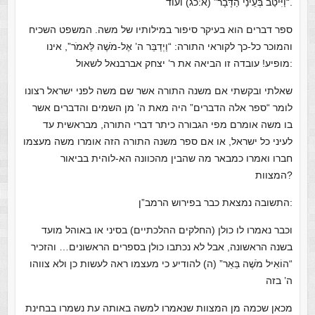
“וַיִּיטַב בְּעֵינַי הַדָּבָר” (א:כג) ועוד.
ספר דברים הוא בעיקר סיפור במילותיו של משה. המשפט השכיח
והמוכר כל-כך לקוראי התורה: “וַיְדַבֵּר ה’ אֶל-מֹשֶׁה לֵּאמֹר”, אינו
מופיע! עובדה זו הביאה את ר’ יצחק אברבנאל לשאול:
שאלתי ובקשתי אם משנה התורה אשר שם משה לפני ישראל רצונו
לומר “ספר אלה הדברים” היה מאת ה’ מן השמים והדברים אשר
בו משה אומרם מפי הגבורה כיתר דברי התורה, מבראשית עד
לעיני כל ישראל, או אם ספר משנה התורה הזה אומרו משה מעצמו
חברו ואמרו כמבאר מה שהבין מהכוונה הא‑לוהית בביאור
המצוות?
התשובה נמצאת כבר בפירוש הרמב”ן:
וכבר נאמרו לו כולן (החלקים ההלכתיים) בסיני או באוהל מועד
בשנה הראשונה, אבל לא נכתבו כולן בספרים הראשונים… והזכיר
“הוֹאִיל מֹשֶׁה בֵּאֵר” (ה) להודיע כי מעצמו ראה לעשות כן ולא צווהו
ה’ בזה
מכאן שכמה מן המצוות שנאמרו למשה באותה עת נשמרו בבחינת