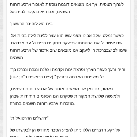
לערוך תצפית. אך אנו מוצאים דוגמה נוספת לאזכור ארבע רוחות
השמים, וגם היא בהקשר לבית-אל.
“בית הא-לוהים” הראשון
כאשר נמלט יעקב אבינו מפני עשו הוא עצר ללינת לילה בבית-אל.
שם אישר ה’ את הבטחתו שביעקב תתקיים ברית ה’ עם אברהם.
שימו לב שבברכת ה’ ליעקב אנו מוצאים שוב אזכור של ארבע רוחות
השמים:
“והיה זרעך כעפר הארץ ופרצת ימה וקדמה וצפֹנה ונגבה ונברכו בך
כל משפחֹת האדמה ובזרעך” (עיינו בראשית כ”ח; י-טו).
כאמור, גם כאן אנו מוצאים אזכור של ארבע רוחות השמים,
ולמעשה שלושת המקורות שסקרנו הם הפעמים היחידות שבהן
מוזכרות ארבע רוחות השמים בתורה.
……
“ירושלים הוירטואלית”
על רקע הדברים הללו ניתן להציע הסבר מחודש הן לבקשתו של