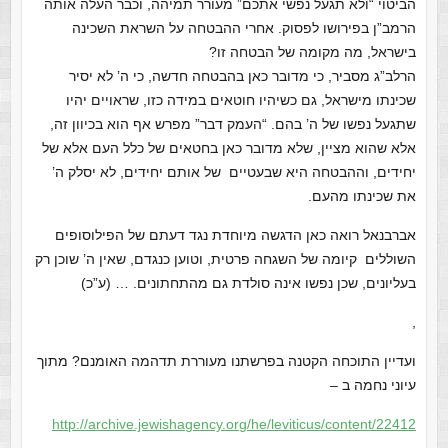
הביטוי “ולא תגעל נפשי אתכם” מעורר תמיהה, וכבר העלה אותה
הרמב”ן בפירושו לפסוק. אחרי ההבטחה על השראת השכינה
בישראל, מה מקומה של הבטחה זו?
הרלב”ג מסביר, כי מדובר כאן בהבטחה חדשה, כי ה’ לא יסיר
שכינתו מישראל, גם כשיהיו חוטאים במידה כזו, שראויים יהיו
שתגעל נפשו של ה’ בהם. “העמק דבר” מפרש אף הוא בכיוון זה,
אלא שהוא מציין, שלא מדובר כאן בחטאים של כלל העם אלא של
יחידים, וההבטחה היא שבעטיים של אותם יחידים, לא יסלק ה’
את שכינתו מהעם.
אברבנאל רואה כאן הדגשה מיוחדת נגד דעתם של הפילוסופים
השוללים קיומה של השגחה פרטית, וטוען כנגדם, שאין ה’ שוכן רק
בעליונים, שכן נפשו אינה סולדת גם מהתחתונים. … (ע”כ)
,
ועדיין התוכחה הקטנה בפרשתנו מעוררת תדהמה האומנם? מתוך
עיוני נחמה ב –
http://archive.jewishagency.
org/he/leviticus/content/22412