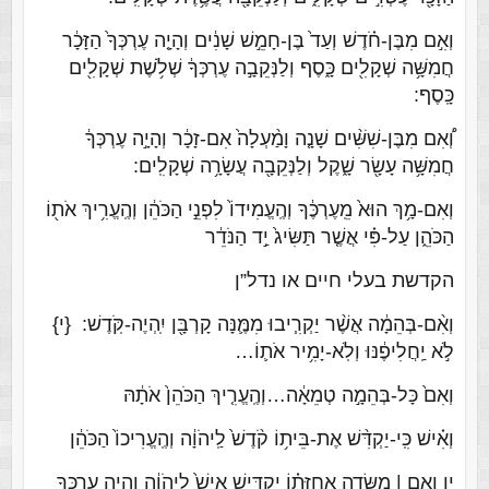
וְאִ֣ם מִבֶּן-חֹ֗דֶשׁ וְעַד֙ בֶּן-חָמֵ֣שׁ שָׁנִ֔ים וְהָיָ֤ה עֶרְכְּךָ֙ הַזָּכָ֔ר
חֲמִשָּׁ֥ה שְׁקָלִ֖ים כָּ֑סֶף וְלַנְּקֵבָ֣ה עֶרְכְּךָ֔ שְׁלֹ֥שֶׁת שְׁקָלִ֖ים
כָּֽסֶף:
וְ֠אִם מִבֶּן-שִׁשִּׁ֨ים שָׁנָ֤ה וָמַ֨עְלָה֙ אִם-זָכָ֔ר וְהָיָ֣ה עֶרְכְּךָ֔
חֲמִשָּׁ֥ה עָשָׂ֖ר שָׁ֑קֶל וְלַנְּקֵבָ֖ה עֲשָׂרָ֥ה שְׁקָלִֽים:
וְאִם-מָ֥ךְ הוּא֙ מֵֽעֶרְכֶּ֔ךָ וְהֶֽעֱמִידוֹ֙ לִפְנֵ֣י הַכֹּהֵ֔ן וְהֶֽעֱרִ֥יךְ אֹת֖וֹ
הַכֹּהֵ֑ן עַל-פִּ֗י אֲשֶׁ֤ר תַּשִּׂיג֙ יַ֣ד הַנֹּדֵ֔ר
הקדשת בעלי חיים או נדל”ן
וְאִ֨ם-בְּהֵמָ֔ה אֲשֶׁ֨ר יַקְרִ֧יבוּ מִמֶּ֛נָּה קָרְבָּ֖ן יִֽהְיֶה-קֹּֽדֶשׁ:
{י}
לֹ֣א יַֽחֲלִיפֶ֔נּוּ וְלֹֽא-יָמִ֥יר אֹת֛וֹ…
וְאִם֙ כָּל-בְּהֵמָ֣ה טְמֵאָ֔ה…וְהֶֽעֱרִ֤יךְ הַכֹּהֵן֙ אֹתָ֔הּ
וְאִ֗ישׁ כִּֽי-יַקְדִּ֨שׁ אֶת-בֵּית֥וֹ קֹ֨דֶשׁ֙ לַֽיהֹוָ֔ה וְהֶֽעֱרִיכוֹ֙ הַכֹּהֵ֔ן
ין
וְאִ֣ם | מִשְּׂדֵ֣ה אֲחֻזָּת֗וֹ יַקְדִּ֥ישׁ אִישׁ֙ לַֽיהֹוָ֔ה וְהָיָ֥ה עֶרְכְּךָ֖