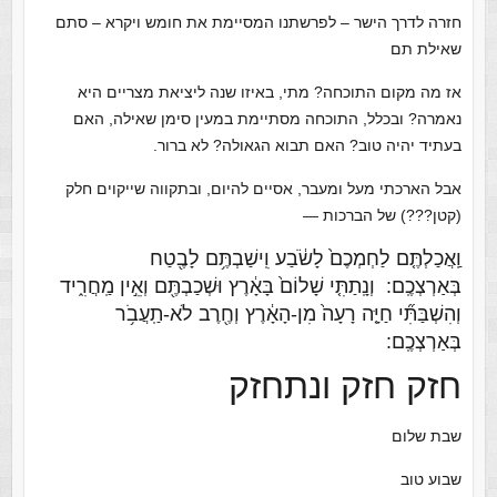
חזרה לדרך הישר – לפרשתנו המסיימת את חומש ויקרא – סתם
שאילת תם
אז מה מקום התוכחה? מתי, באיזו שנה ליציאת מצריים היא
נאמרה? ובכלל, התוכחה מסתיימת במעין סימן שאילה, האם
בעתיד יהיה טוב? האם תבוא הגאולה? לא ברור.
אבל הארכתי מעל ומעבר, אסיים להיום, ובתקווה שייקוים חלק
(קטן???) של הברכות —
וַֽאֲכַלְתֶּ֤ם לַחְמְכֶם֙ לָשֹׂ֔בַע וִֽישַׁבְתֶּ֥ם לָבֶ֖טַח
בְּאַרְצְכֶֽם:
וְנָֽתַתִּ֤י שָׁלוֹם֙ בָּאָ֔רֶץ וּשְׁכַבְתֶּ֖ם וְאֵ֣ין מַֽחֲרִ֑יד
וְהִשְׁבַּתִּ֞י חַיָּ֤ה רָעָה֙ מִן-הָאָ֔רֶץ וְחֶ֖רֶב לֹא-תַֽעֲבֹ֥ר
בְּאַרְצְכֶֽם:
חזק חזק ונתחזק
שבת שלום
שבוע טוב