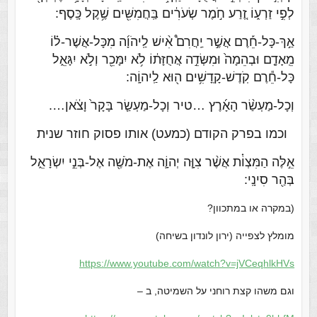
לְפִ֣י זַרְע֑וֹ זֶ֚רַע חֹ֣מֶר שְׂעֹרִ֔ים בַּֽחֲמִשִּׁ֖ים שֶׁ֥קֶל כָּֽסֶף:
אַ֣ךְ-כָּל-חֵ֡רֶם אֲשֶׁ֣ר יַֽחֲרִם֩ אִ֨ישׁ לַֽיהֹוָ֜ה מִכָּל-אֲשֶׁר-ל֗וֹ
מֵֽאָדָ֤ם וּבְהֵמָה֙ וּמִשְּׂדֵ֣ה אֲחֻזָּת֔וֹ לֹ֥א יִמָּכֵ֖ר וְלֹ֣א יִגָּאֵ֑ל
כָּל-חֵ֕רֶם קֹֽדֶשׁ-קָֽדָשִׁ֥ים ה֖וּא לַֽיהוָֹֽה:
וְכָל-מַעְשַׂ֨ר הָאָ֜רֶץ …
טיר
וְכָל-מַעְשַׂ֤ר בָּקָר֙ וָצֹ֔אן….
וכמו בפרק הקודם (כמעט) אותו פסוק חוזר שנית
אֵ֣לֶּה הַמִּצְוֹ֗ת אֲשֶׁ֨ר צִוָּ֧ה יְהוָֹ֛ה אֶת-מֹשֶׁ֖ה אֶל-בְּנֵ֣י יִשְׂרָאֵ֑ל
בְּהַ֖ר סִינָֽי:
(במקרה או במתכוון?
מומלץ לצפייה (ירון לונדון בשיחה)
https://www.youtube.com/watch?
v=jVCeqhlkHVs
וגם משהו קצת רוחני על השמיטה, ב –