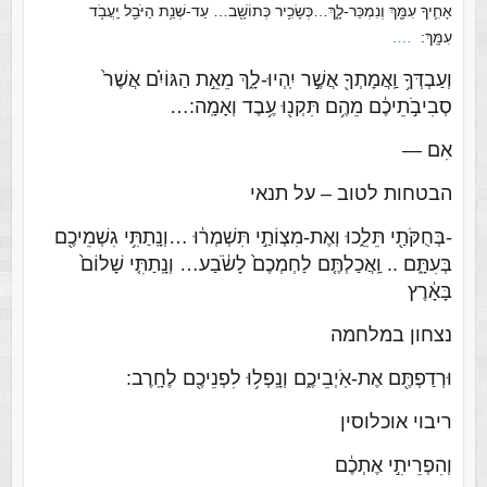
אָחִ֛יךָ עִמָּ֖ךְ וְנִמְכַּר-לָ֑ךְ…כְּשָׂכִ֥יר כְּתוֹשָׁ֖ב… עַד-שְׁנַ֥ת הַיֹּבֵ֖ל יַֽעֲבֹ֥ד
עִמָּֽךְ:
….
וְעַבְדְּךָ֥ וַֽאֲמָתְךָ֖ אֲשֶׁ֣ר יִֽהְיוּ-לָ֑ךְ מֵאֵ֣ת הַגּוֹיִ֗ם אֲשֶׁר֙
סְבִיבֹ֣תֵיכֶ֔ם מֵהֶ֥ם תִּקְנ֖וּ עֶ֥בֶד וְאָמָֽה:…
אִם —
הבטחות לטוב – על תנאי
-בְּחֻקֹּתַ֖י תֵּלֵ֑כוּ וְאֶת-מִצְוֹתַ֣י תִּשְׁמְר֔וּ …וְנָֽתַתִּ֥י גִשְׁמֵיכֶ֖ם
בְּעִתָּ֑ם .. וַֽאֲכַלְתֶּ֤ם לַחְמְכֶם֙ לָשֹׂ֔בַע…
וְנָֽתַתִּ֤י שָׁלוֹם֙
בָּאָ֔רֶץ
נצחון במלחמה
וּרְדַפְתֶּ֖ם אֶת-אֹֽיְבֵיכֶ֑ם וְנָֽפְל֥וּ לִפְנֵיכֶ֖ם לֶחָֽרֶב:
ריבוי אוכלוסין
וְהִפְרֵיתִ֣י אֶתְכֶ֔ם