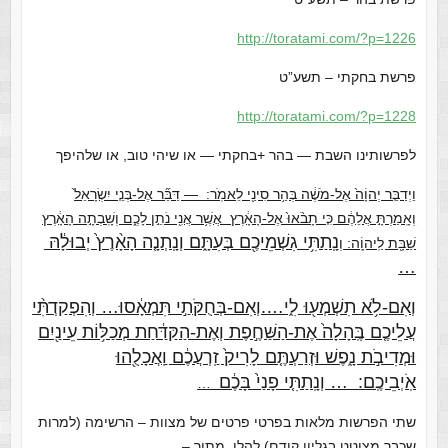
http://toratami.com/?p=1226
פרשת בחקתי – תשע”ט
http://toratami.com/?p=1228
לפרשותינו השבת — בהר +בחקתי — או שיהי טוב, או שלהיפך
וַיְדַבֵּ֤ר יְהוָֹה֙ אֶל-מֹשֶׁ֔ה בְּהַ֥ר סִינַ֖י לֵאמֹֽר:
— דַּבֵּ֞ר אֶל-בְּנֵ֤י יִשְׂרָאֵל֙
וְאָֽמַרְתָּ֣ אֲלֵהֶ֔ם כִּ֤י תָבֹ֨אוּ֙ אֶל-הָאָ֔רֶץ אֲשֶׁ֥ר אֲנִ֖י נֹתֵ֣ן לָכֶ֑ם וְשָֽׁבְתָ֣ה הָאָ֔רֶץ
נָֽתַתִּ֥י גִשְׁמֵיכֶ֖ם בְּעִתָּ֑ם וְנָֽתְנָ֤ה הָאָ֨רֶץ֙ יְבוּלָ֔הּ
שַׁבָּ֖ת לַֽיהוָֹֽה: וְ
…
וְאִם-לֹ֥א תִשְׁמְע֖וּ לִ֑י….וְאִם-בְּחֻקֹּתַ֣י תִּמְאָ֔סוּ… וְהִפְקַדְתִּ֨י
עֲלֵיכֶ֤ם בֶּֽהָלָה֙ אֶת-הַשַּׁחֶ֣פֶת וְאֶת-הַקַּדַּ֔חַת מְכַלּ֥וֹת עֵינַ֖יִם
וּמְדִיבֹ֣ת נָ֑פֶשׁ וּזְרַעְתֶּ֤ם לָרִיק֙ זַֽרְעֲכֶ֔ם וַֽאֲכָלֻ֖הוּ
אֹֽיְבֵיכֶֽם:
…
וְנָֽתַתִּ֤
י פָנַי֙ בָּכֶ֔ם
…
שתי הפרשות מלאות בפרטי פרטים של מצוות – הרשימה (למרות
שכבר מצוטט בגליון קודם) להלן, מתוך –