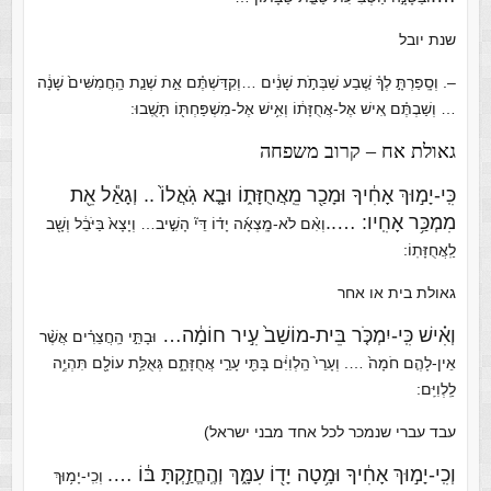
שנת יובל
–. וְסָֽפַרְתָּ֣ לְךָ֗ שֶׁ֚בַע שַׁבְּתֹ֣ת שָׁנִ֔ים …וְקִדַּשְׁתֶּ֗ם אֵ֣ת שְׁנַ֤ת הַֽחֲמִשִּׁים֙ שָׁנָ֔ה
… וְשַׁבְתֶּ֗ם אִ֚ישׁ אֶל-אֲחֻזָּת֔וֹ וְאִ֥ישׁ אֶל-מִשְׁפַּחְתּ֖וֹ תָּשֻֽׁבוּ:
גאולת אח – קרוב משפחה
כִּֽי-יָמ֣וּךְ אָחִ֔יךָ וּמָכַ֖ר מֵֽאֲחֻזָּת֑וֹ וּבָ֤א גֹֽאֲלוֹ֙ .. וְגָאַ֕ל אֵ֖ת
מִמְכַּ֥ר אָחִֽיו: …..
וְאִ֨ם לֹא-מָֽצְאָ֜ה יָד֗וֹ דֵּי֘ הָשִׁ֣יב… וְיָצָא֙ בַּיֹּבֵ֔ל וְשָׁ֖ב
לַֽאֲחֻזָּתֽוֹ:
גאולת בית או אחר
וְאִ֗ישׁ כִּֽי-יִמְכֹּ֤ר בֵּית-מוֹשַׁב֙ עִ֣יר חוֹמָ֔ה…
וּבָתֵּ֣י הַֽחֲצֵרִ֗ים אֲשֶׁ֨ר
אֵין-לָהֶ֤ם חֹמָה֙ …. וְעָרֵי֙ הַֽלְוִיִּ֔ם בָּתֵּ֖י עָרֵ֣י אֲחֻזָּתָ֑ם גְּאֻלַּ֥ת עוֹלָ֖ם תִּהְיֶ֥ה
לַֽלְוִיִּֽם:
עבד עברי שנמכר לכל אחד מבני ישראל)
וְכִֽי-יָמ֣וּךְ אָחִ֔יךָ וּמָ֥טָה יָד֖וֹ עִמָּ֑ךְ וְהֶֽחֱזַ֣קְתָּ בּ֔וֹ ….
וְכִֽי-יָמ֥וּךְ