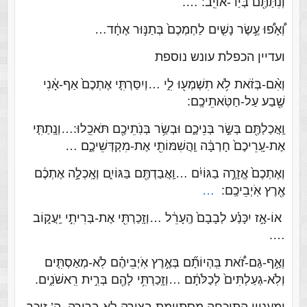
וְנִתַּתֶּ֖ם בְּיַד-אוֹיֵֽב: ….
וְ֠אָפ֠וּ עֶ֣שֶׂר נָשִׁ֤ים לַחְמְכֶם֙ בְּתַנּ֣וּר אֶחָ֔ד…
ועדיין הכפלת עונש נוספת
וְאִ֨ם-בְּזֹ֔את לֹ֥א תִשְׁמְע֖וּ לִ֑י …וְיִסַּרְתִּ֤י אֶתְכֶם֙ אַף-אָ֔נִי
שֶׁ֖בַע עַל-חַטֹּֽאתֵיכֶֽם:
וַֽאֲכַלְתֶּ֖ם בְּשַׂ֣ר בְּנֵיכֶ֑ם וּבְשַׂ֥ר בְּנֹֽתֵיכֶ֖ם תֹּאכֵֽלוּ:…וְנָֽתַתִּ֤י
אֶת-עָֽרֵיכֶם֙ חָרְבָּ֔ה וַֽהֲשִׁמּוֹתִ֖י אֶת-מִקְדְּשֵׁיכֶ֑ם …
וְאֶתְכֶם֙ אֱזָרֶ֣ה בַגּוֹיִ֔ם …וַֽאֲבַדְתֶּ֖ם בַּגּוֹיִ֑ם וְאָֽכְלָ֣ה אֶתְכֶ֔ם
אֶ֖רֶץ אֹֽיְבֵיכֶֽם:
…
אוֹ-אָ֣ז יִכָּנַ֗ע לְבָבָם֙ הֶֽעָרֵ֔ל …וְזָֽכַרְתִּ֖י אֶת-בְּרִיתִ֣י יַֽעֲק֑וֹב
….
וְאַ֣ף-גַּם-זֹ֠את בִּֽהְיוֹתָ֞ם בְּאֶ֣רֶץ אֹֽיְבֵיהֶ֗ם לֹֽא-מְאַסְתִּ֤ים
וְלֹֽא-גְעַלְתִּים֙ לְכַלֹּתָ֔ם …וְזָֽכַרְתִּ֥י לָהֶ֖ם בְּרִ֣ית רִֽאשֹׁנִ֑ים.