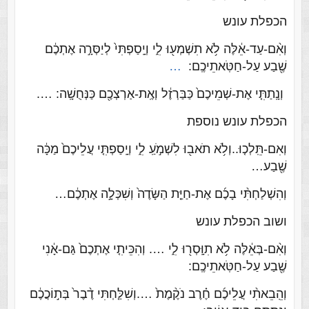
הכפלת עונש
וְאִ֨ם-עַד-אֵ֔לֶּה לֹ֥א תִשְׁמְע֖וּ לִ֑י וְיָֽסַפְתִּי֙ לְיַסְּרָ֣ה אֶתְכֶ֔ם
שֶׁ֖בַע עַל-חַטֹּֽאתֵיכֶֽם:
…
וְנָֽתַתִּ֤י אֶת-שְׁמֵיכֶם֙ כַּבַּרְזֶ֔ל וְאֶֽת-אַרְצְכֶ֖ם כַּנְּחֻשָֽׁה: ….
הכפלת עונש נוספת
וְאִם-תֵּֽלְכ֤וּ..וְלֹ֥א תֹאב֖וּ לִשְׁמֹ֣עַֽ לִ֑י וְיָֽסַפְתִּ֤י עֲלֵיכֶם֙ מַכָּ֔ה
שֶׁ֖בַע…
וְהִשְׁלַחְתִּ֨י בָכֶ֜ם אֶת-חַיַּ֤ת הַשָּׂדֶה֙ וְשִׁכְּלָ֣ה אֶתְכֶ֔ם…
ושוב הכפלת עונש
וְאִ֨ם-בְּאֵ֔לֶּה לֹ֥א תִוָּֽסְר֖וּ לִ֑י …. וְהִכֵּיתִ֤י אֶתְכֶם֙ גַּם-אָ֔נִי
שֶׁ֖בַע עַל-חַטֹּֽאתֵיכֶֽם:
וְהֵֽבֵאתִ֨י עֲלֵיכֶ֜ם חֶ֗רֶב נֹקֶ֨מֶת֙ ….וְשִׁלַּ֤חְתִּי דֶ֨בֶר֙ בְּת֣וֹכֲכֶ֔ם