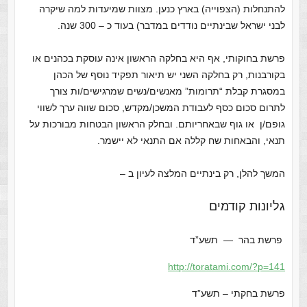
להתנחלות (הצפוייה) בארץ כנען. מצוות שמיעדות למה שיקרה
לבני ישראל שבינתיים נודדים במדבר) בעוד כ – 300 שנה.
פרשת בחוקותי, אף היא בחלקה הראשון אינה עוסקת בכהנים או
בקורבנות, רק בחלקה השני יש תיאור תפקיד נוסף של הכהן
במסגרת קבלת “תרומות” מאנשים/נשים שמרגישים/ות צורך
לתרום סכום כסף לעבודת המשכן/מקדש, סכום שווה ערך לשווי
גופם/ן או גוף שבאחריותם. ובחלק הראשון הבטחות מבורכות על
תנאי, והבאחות שח קללה אם התנאי לא יישמר.
המשך להלן, רק בינתיים המלצה לעיון ב –
גליונות קודמים
פרשת בהר — תשע”ד
http://toratami.com/?p=141
פרשת בחקתי – תשע”ד