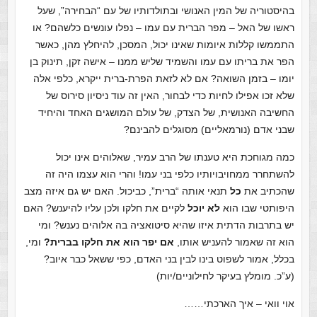
בהיסטוריה של המין האנושי ובתולדותיו של עם “הבחירה”, שעל
ראשו של האל – מפר הברית עם עמו – נפלו עונשים כלשהם? או
התממשו קללות איומות שאינו יכול, המסכן, להיחלץ מהן, כאשר
הפר את בריתו עם עמו והשמיד שליש ממנו – אישה זקן, תינוק בן
יומו – בזמן השואה? אם לא לזאת הפרת-ברית ייקרא, כלפי אלה
שלא זכו אפילו לחיות כדי לבחור, האין זה עוד ניסיון סירוס של
החשיבה האנושית, של הצדק, של עולם המושגים האחד והיחיד
שבני אדם (נורמאליים) מסוגלים להבינם?
כמה מגוחכת היא טענתו של הרב עמיר, שאלוהים אינו יכול
להשתחרר ממחויבויותיו כלפי בני עמו! והרי הוא עצמו היה זה
שהכתיב את
כל
תנאי אותה “ברית”, כביכול. האם יש גם איזה מצב
היפותטי שבו הוא
לא יוכל
לקיים את חלקו ולכן עליו להיענש? האם
יש בתרבות הדתית איזו שהיא סיטואציה בה אלוהים נענש? ומי
הוא זה שאמור להעניש אותו,
אם יפר הוא את חלקו בברית?
ומי,
בכלל, אמור לשפוט בינו לבין בני האדם, כפי ששאל כבר איוב?
(ע”כ. מומלץ בעיקר לחילוניים/יות)
אוי וואי – איך הארכתי……