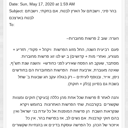
Date: Sun, May 17, 2020 at 1:59 AM
‪Subject: בהר סיני, וישבתם על הארץ לבטח, אם בחקתי, וישבתם
To:
–הערה: שוב 2 פרשות מחוברות
פעם רביעית השנה, החל מזוג הפרשות ויקהל + פקודי, תזריע +
מצורע, ואחרי מות + קדושים) ב יש לנו זוג פרשות מחוברות.
מסתבר, שעקב חג הפסח שאירע לפני כחודש+ והשנה שנת תש”ף,
שאינה מעוברת, ארבעת זוגות הפרשות המחוברות הם בחודשים
ניסן, אייר, ובנוסף לעיתים – רק בגולה עקב חג שבעות ב’ שחל
בשבת גם בסיוון (בלק + חוקת).
והנה לאחר 8 פרשות שכל אחת מהן כללה (בעיקר) חוקים ומצוות
שקשורים בקורבנות, שתי הפרשות האחרונות בחומש ויקרא
שנקראות השבת הן פרשות המופנות אל כל עדת בני ישראל ואין
בהם חוקי קורבנות. אם נשים לב, אז בפרשת בהר, אין כל
איזכור של הכהן. כל הפרשה עוסקת בדינים או בהנחיות שקשורים