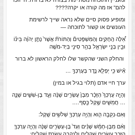
ומעניין התוכחה מסתיימת בצורה לא ברורה. ה’ זוכר
להם” אז מה קורה או יקרה????
ומופיע פסוק סיים שלא נראה שייך לרשימת
העונשים או קשור לתוכחה —
אֵ֠לֶּה הַֽחֻקִּ֣ים וְהַמִּשְׁפָּטִים֘ וְהַתּוֹרֹת֒ אֲשֶׁר֙ נָתַ֣ן יְהֹוָ֔ה בֵּינ֕וֹ
וּבֵ֖ין בְּנֵ֣י יִשְׂרָאֵ֑ל בְּהַ֥ר סִינַ֖י בְּיַד-מֹשֶֽׁה
והחלק השני שהקשר שלו לחלק הראשון לא ברור
אִ֕ישׁ כִּ֥י יַפְלִ֖א נֶ֑דֶר בְּעֶרְכְּךָ֥ …
ערך חיי אדם (תלוי בגיל או במין)
וְהָיָ֤ה עֶרְכְּךָ֙ הַזָּכָ֔ר מִבֶּן֙ עֶשְׂרִ֣ים שָׁנָ֔ה וְעַ֖ד בֶּן-שִׁשִּׁ֣ים שָׁנָ֑ה
… חֲמִשִּׁ֛ים שֶׁ֥קֶל כֶּ֖סֶף….
וְאִם-נְקֵבָ֖ה הִ֑וא וְהָיָ֥ה עֶרְכְּךָ֖ שְׁלֹשִׁ֥ים שָֽׁקֶל:
וְאִ֨ם מִבֶּן-חָמֵ֜שׁ שָׁנִ֗ים וְעַד֙ בֶּן-עֶשְׂרִ֣ים שָׁנָ֔ה וְהָיָ֧ה עֶרְכְּךָ֛
הַזָּכָ֖ר עֶשְׂרִ֣ים שְׁקָלִ֑ים וְלַנְּקֵבָ֖ה עֲשֶׂ֥רֶת שְׁקָלִֽים: