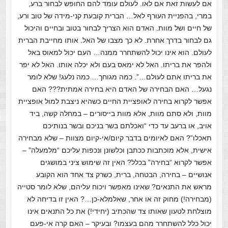
אם לעשות זאת אם לאו. לעולם עומד להם החופש לבחור ברע,
במרי, בהפניית העורף לאל… הברית קובעת קני-מידה של טוב ורע,
של חיים ושל מוות. האדם הוא הצריך לבחור בטוב ובחיים והיכול
גם לבחור בדרך אחרת. לא כך מצבו של האל. אותו מחייבת הברית
לעולם. הוא אינו יכול להשתחרר ממנה… העם יכול למאוס באל
ולהפר את בריתו. האל לא ימאס בעם ולא יכלה אותו. האל לא יפר
את בריתו אתם לעולם…”. כמה מגוחך… כמה נלעג! שלא לומר
נגעל… האם הבחירה של האדם היא בחירה אמתית??? האם
אפשר לקרוא בחירה לאופציית החיים כשהיא ניצבת למול אופציית
מוות, ולא סתם מוות, אלא מוות בייסורים – במחלה קשה, ביד
אויב, או ברעב עד כדי “ואכלתם בשר בניכם ובשר בנותיכם
תאכלו”? האם לאיומים בדבר קיום/אי-קיום מצוות – שלא מבחירה
אישית, אלא מוכתבות ככתבן וכלשונן ונכפות עליכם “מלמעלה” –
אפשר לקרוא “בחירה” בכלל? האין זה שימוש ציני במושגים
אנושיים – בחירה, הבטחה, ברית, כשרק צד אחד הוא הקובע
מראש את התנאים? שאינו מאפשר ויכוח עליהם, שלא לומר סטייה
(מבחירה!) מחוק זה או אחר, שאלמלא-כן…? האין זו בדיחה לא
מוצלחת לטעון שאותו צד שהכתיב (יחידי!) את כל התנאים אינו
יכול כלל להשתחרר מהם בעצמו? ובעיקר – האם קרה אי-פעם