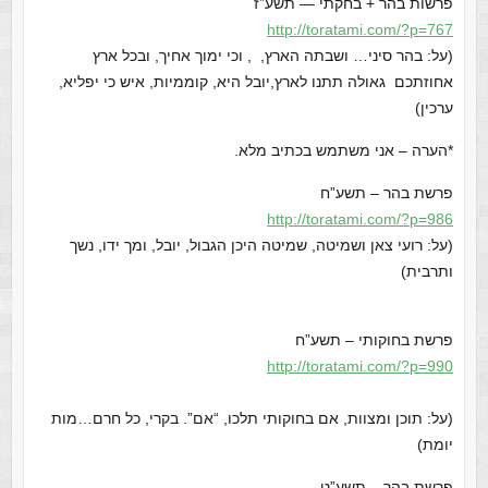
פרשות בהר + בחקתי — תשע”ז
http://toratami.com/?p=767
(על: בהר סיני… ושבתה הארץ, , וכי ימוך אחיך, ובכל ארץ
אחוזתכם גאולה תתנו לארץ,יובל היא, קוממיות, איש כי יפליא,
ערכין)
*הערה – אני משתמש בכתיב מלא.
פרשת בהר – תשע”ח
http://toratami.com/?p=986
(על: רועי צאן ושמיטה, שמיטה היכן הגבול, יובל, ומך ידו, נשך
ותרבית)
פרשת בחוקותי – תשע”ח
http://toratami.com/?p=990
(על: תוכן ומצוות, אם בחוקותי תלכו, “אם”. בקרי, כל חרם…מות
יומת)
פרשת בהר – תשע”ט