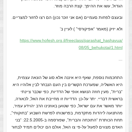
הגדול, עשו את ההיפך. קצת הרבה מוזר.
ובעצם לפחות םעמיים (אם אני זוכר נכון) הם רצו לחזור למצריים.
ולא יזיק (מאמר “אפיקורסי” ) לעיין ב’
https://www.hofesh.org.il/
freeclass/parashat_hashavua/
08/05_behukotai/1.html
…
התחכמות נוספת, שאף היא איננה אלא סוג של הונאה עצמית,
היא האשליה, שמערכת הקשרים בין העם הנבחר לבין אלוהיו היא
“ברית”, מעין חוזה הנושא אופי של הדדיות, כפי שכבר ציינתי
בראשית דבריי. יתר על-כן: הדדיות זו מחייבת את האל, לכאורה,
יותר מאשר את עם ישראל, כפי שטוען באוזנינו הרב יהוידע עמיר,
מהתנועה ליהדות מתקדמת, בפרשנותו לפרשת השבוע “בחוקותי”,
תחת הכותרת “התוכחה והברית”, שפורסמה ב-22.5.2005: “בני
האדם מצווים לפעול על-פי צו האל, אולם הם יכולים תמיד לבחור