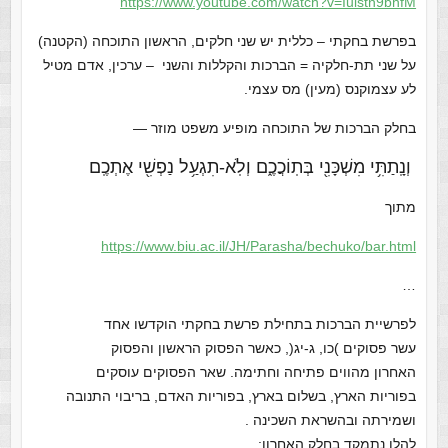
https://www.youtube.com/watch?
v=Iulstn9bhfM
בפרשת בחקתי – כללית יש שני חלקים, הראשון התוכחה (הקטנה)
על שני תת-חלקיה = הברכות והקללות והשני – ערכין, אדם מטיל
לע עצמוקנס (מעין) מס עצמי.
בחלק הברכות של התוכחה מופיע משפט מוזר —
וְנָֽתַתִּ֥י מִשְׁכָּנִ֖י בְּתֽוֹכֲכֶ֑ם וְלֹֽא-תִגְעַ֥ל נַפְשִׁ֖י אֶתְכֶֽם
מתוך
https://www.biu.ac.il/JH/
Parasha/bechuko/bar.html
…
לפרשיית הברכות בתחילת פרשת בחקתי הוקדשו אחד
עשר פסוקים )כו, ג-יג(, כאשר הפסוק הראשון והפסוק
האחרון מהווים פתיחה וחתימה. שאר הפסוקים עוסקים
בפוריות הארץ, בשלום בארץ, בפוריות האדם, בריבוי התנובה
ושמירתה ובהשראת השכינה .
להלן נתמקד בחלק האחרון: