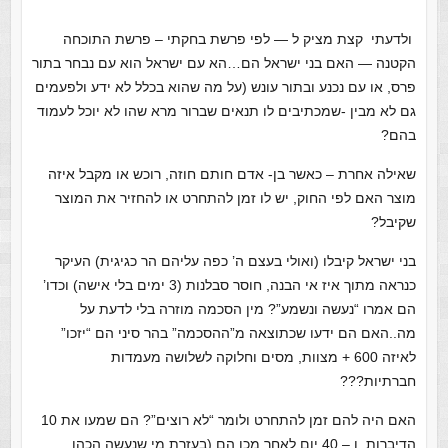
ולדעתי קצת מציק ל — לפי פרשת בחקתי – פרשת התוכחה
הקטנה — האם בני ישראל הם…הא עם ישראל הוא עם נבחר בתור
פרס, או עם נכנע ובתור עונש (על מה שהוא בכלל לא ידע ולפעמים
גם לא מבין -שמכתיבים לו תנאים שברור מרא שהו לא יוכל לעמוד
בהם?
שאילה אחרת – כאשר בן- אדם חותם חוזה, רוכש או מקבל איזה
מוצר האם לפי החוק, יש לו זמן להתחרט או להחזיר את המוצר
שקיבל?
בני ישראל קיבלו (ואולי בעצם ה’ כפה עליהם הר כגיגית) העיקר
כנראה מתוך איז אי הבנה, חוסר סבלנות (3 ימים בלי אישה) וכדו’
הם אמרו “נעשה ונשמע”? מין הסכמה מוזרה בלי לדעת על
מה..האם הם ידעו שכתוצאה מ”ההסכמה” בהר סיני הם “יזכו”
לאיזה 600 + מצוות, מסים וחלוקה לשלושה מעמדות
חברתיות???
האם היה להם זמן להתחרט ולומר “לא רוצים”? הם שמעו את 10
הדיברות, ו – 40 יום לאחר מכן הם (בעזרת מי שנעשה הכהן