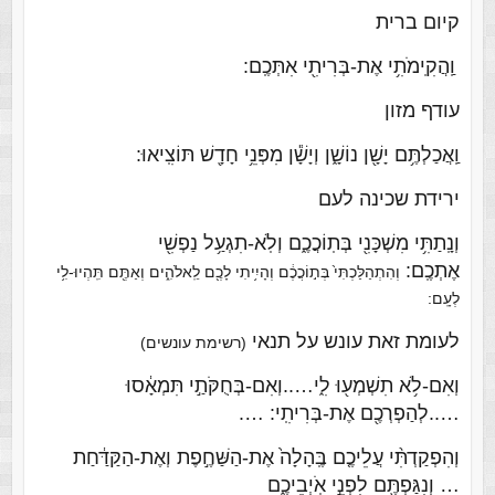
קיום ברית
וַֽהֲקִֽימֹתִ֥י אֶת-בְּרִיתִ֖י אִתְּכֶֽם:
עודף מזון
וַֽאֲכַלְתֶּ֥ם יָשָׁ֖ן נוֹשָׁ֑ן וְיָשָׁ֕ן מִפְּנֵ֥י חָדָ֖שׁ תּוֹצִֽיאוּ:
ירידת שכינה לעם
וְנָֽתַתִּ֥י מִשְׁכָּנִ֖י בְּתֽוֹכֲכֶ֑ם וְלֹֽא-תִגְעַ֥ל נַפְשִׁ֖י
אֶתְכֶֽם:
וְהִתְהַלַּכְתִּי֙ בְּת֣וֹכֲכֶ֔ם וְהָיִ֥יתִי לָכֶ֖ם לֵֽאלֹהִ֑ים וְאַתֶּ֖ם תִּֽהְיוּ-לִ֥י
לְעָֽם:
לעומת זאת עונש על תנאי
(רשימת עונשים)
וְאִם-לֹ֥א תִשְׁמְע֖וּ לִ֑י…..וְאִם-בְּחֻקֹּתַ֣י תִּמְאָ֔סוּ
…..לְהַפְרְכֶ֖ם אֶת-בְּרִיתִֽי: ….
וְהִפְקַדְתִּ֨י עֲלֵיכֶ֤ם בֶּֽהָלָה֙ אֶת-הַשַּׁחֶ֣פֶת וְאֶת-הַקַּדַּ֔חַת
… וְנִגַּפְתֶּ֖ם לִפְנֵ֣י אֹֽיְבֵיכֶ֑ם