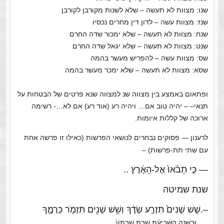
שנו: מצוות לא תעשה – שלא לשנות מקורבן לקורבן
שנז: מצוות עשה – לדון דין מחרים נכסיו
שנח: מצוות לא תעשה – שלא ימכור שדה החרם
שנט: מצוות לא תעשה – שלא יגאל שדה החרם
שס: מצוות עשה – להפריש מעשר בהמה
שסא: מצוות לא תעשה – שלא ימכר מעשר בהמה
ופתאום באמצע בין מצווה שנ למצווה שנא פרטים של הבטחות על
תנאי– – יהיה טוב אם… ויהיה רע (אוד רע) אם לא…- רשימה
ארוכה של קללות איומות.
לרענון — פסוקים נבחרים לנושאי הפרשות (כאילו זו פרשה אחת
עם שתי תת-פרשות) –
— כִּ֤י תָבֹ֨אוּ֙ אֶל-הָאָ֔רֶץ ..
שנת שמיטה
–.שֵׁ֤שׁ שָׁנִים֙ תִּזְרַ֣ע שָׂדֶ֔ךָ וְשֵׁ֥שׁ שָׁנִ֖ים תִּזְמֹ֣ר כַּרְמֶ֑ךָ
….
וּבַשָּׁנָ֣ה הַשְּׁבִיעִ֗ת שַׁבַּ֤ת שַׁבָּתוֹן֙ …