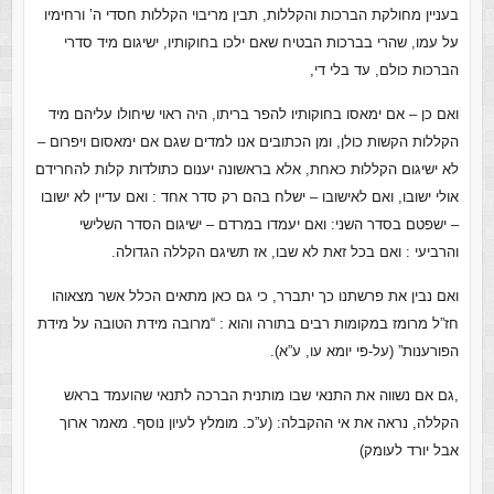
בעניין מחולקת הברכות והקללות, תבין מריבוי הקללות חסדי ה’ ורחימיו
על עמו, שהרי בברכות הבטיח שאם ילכו בחוקותיו, ישיגום מיד סדרי
הברכות כולם, עד בלי די,
ואם כן – אם ימאסו בחוקותיו להפר בריתו, היה ראוי שיחולו עליהם מיד
הקללות הקשות כולן, ומן הכתובים אנו למדים שגם אם ימאסום ויפרום –
לא ישיגום הקללות כאחת, אלא בראשונה יענום כתולדות קלות להחרידם
אולי ישובו, ואם לאישובו – ישלח בהם רק סדר אחד : ואם עדיין לא ישובו
– ישפטם בסדר השני: ואם יעמדו במרדם – ישיגום הסדר השלישי
והרביעי : ואם בכל זאת לא שבו, אז תשיגם הקללה הגדולה.
ואם נבין את פרשתנו כך יתברר, כי גם כאן מתאים הכלל אשר מצאוהו
חז”ל מרומז במקומות רבים בתורה והוא : “מרובה מידת הטובה על מידת
הפורענות” (על-פי יומא עו, ע”א).
,
גם אם נשווה את התנאי שבו מותנית הברכה לתנאי שהועמד בראש
הקללה, נראה את אי ההקבלה: (ע”כ. מומלץ לעיון נוסף. מאמר ארוך
אבל יורד לעומק)