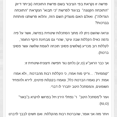
פרשה זו נקראת בפי הציבור בשם פרשת התוכחה (וביתר דיוק
“התוכחה הקטנה” בניגוד לפרשת “כי תבוא” הנקראת “התוכחה
הגדולה”). ואולם האם מוצדק השם הזה, והלוא פרשתנו פותחת
בברכות?
ונראה שהשם ניתן לה מתוך הסתכלות שיטחית בפרשה, אשר על פיה
נדמה כאילו הקללות שבה עיקר, שהרי גם מבחינת היקף החומר,
לקללות רוב מכריע (שלושים פסוקי תוכחה לעומת שלושה עשר פסוקי
ברכות).
אך כבר הראב”ע (כו,יג) נלחם נגד תפישה חיצונית-שיטחית זו:
“קוממיות”: …וריקי מוח אמרו, כי הקללות רבות מהברכות , ולא אמרו
אמת: רק נאמרו הברכות כלל, ונאמרו בקקלות פרטים, ליירא ולהפחיד
השומעים, והמסתכל היטב יתברר לו דברי.
ועזר ל”מסתכל היטב” ר’ נפתלי הירץ ויזל בפרושו לויקרא ב”באור”
(כו,טז):
ויותר מזה אני אומר, שהברכות רבות מהקללות. ואם תשים לבבך לדברנו