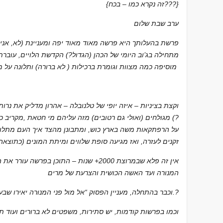
{זה נקרא כמו – בכח???}
ערב שבת שלום
פרשת בהעלותך היא פרשה מאוד מאוד יפה ומעניינת (לא, אני לא
מתחילה בג’וב היומי של הכהן (הגדול?) הקדשת הלויים, עובר
מוסיפה כמה מצוות וגומרת ברכילות ( לא ברורה) ותלונה על משה
?) מגולחים (ואולי גם רטובים) מזה עליהם מי חטאת ,מקריב 
זקנים לעזרה, ואז מגיעה סופת שלווים ומיתת המונים (כתוצאה
אין זה פלא שבמרוצת 2000+ שנות – התוכן בפרשה עורר את הדמיון ויצר הרבה מדרשים
המנורה ועד האשה הכושית והצרעת של מרים
וכבר בהתחלה, מעניין הפסוק “אל מול פני המנורה יאירו שבעת (7) הנרות – למה 7 ולא 6.?
וכמו בפרשות קודמות, יש סתירות, משפטים לא ברורים ועוד ת