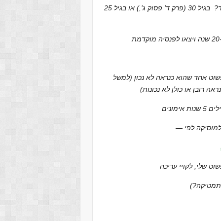
ויש המשך לבעיית המספרים – באיזה גיל התחילו הלויים לעבוד? בגיל 30 (פרק ד’ פסוק ג’,) או בגיל 25
טוב כבר אמר מי שאמר לכל בעייה מסובכת יש לפחות פתרון פשוט אחד שהוא כנראה לא נכון (למשל
תמטיקה?)