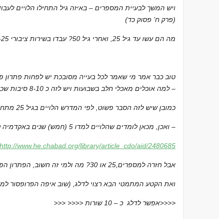
(פרק ח’ פסוק כד)
מה הם עשו עד גיל 25, ואחרי גיל 50? עבדו בשירות ציבורי 20-25 שנה ויצאו לפנסיה מוקדמת
למה אוכלים מאכלי חלב בשבועות ויש לזה כ 8-10 סיבות שכנראה רובן או כולן לא נכונות) –
כמובן שיש לזה הסבר פשוט, לפי המדרש הלויים בגיל 25 מתחילים 5 שנות אימונים
— ואכן, מכאן לומדים שהלויים למדו 5 (חמש) שנים באקדמיה למוסיקה לפי –
http://www.he.chabad.org/library/article_cdo/aid/2480685
אבל חזרה למספרים,25 או 30? מה ולמי זה חשוב, הפתרון הפשוט שלי, לקויי עריכה
ואת הקטע המתמטי הבא רצוי לדלג, (שוב איפה הפרופסור למ
>>> >>>> אפשר לדלג כ – 10 שורות>>>>