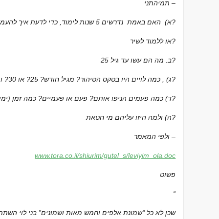
תמיהתני –
א) האם באמת נדרשים 5 שנות לימוד, כדי לדעת איך להעמיס את הקרשים על העגלות?
או ללמוד לשיר?
ב. מה הם עשו עד גיל 25?
ג) , כמה לויים היו בטקס הטיהור? מגיל חודש? 25? או 30? ומה עם אלה מעל גיל 50?
ד) כמה פעמים הניפו אותם? פעם או פעמיים? כמה זמן (ימים?) לוקח להניף 8,500 עד 23,000 לויים?
ה) ולמה היזו עליהם מי חטאת?
ולפי המאמר –
www.tora.co.il/shiurim/gutel_s/leviyim_ola.doc
פשוט
“