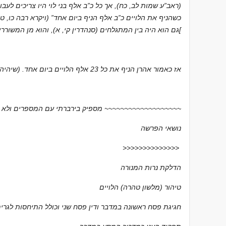
(ראב”ע שמות לב, כח), אך כל כ”ב אלף בני לוי היו צריכים לעב
כשהניף את הלויים כ”ב אלף הניף ביום אחד” (ויקרא רבה כו, ט 
[
גם הוא היה בין המתגלחים (סנהדרין קי, א), והוא מן המשוררים
אז כאמור אהרן הניף את כל 23 אלף הלויים ביום אחד. (שיהיה) כך
~~~~~~~~~~~~~~~~~~~~~~~ מספיק בירברתי עם המספרים ולא החכמתי ~~~~~~~~~~~~~~~~~~~
נושאי הפרשה
>>>>>>>>>>>>>>
הדלקת נרות המנורה
טיהור (מלשון טהרה) הלויים
חגיגת פסח ראשונה במדבר ודין פסח שני וכולל התיחסות לגרי