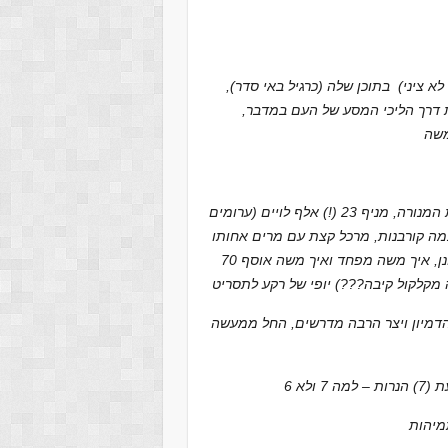
 ציני) בתוכן שלה (כרגיל באי סדר),
ת דרך הליכי המסע של העם במדבר,
וקצת בציניות – איזה יופי של טלנובלה – אהרון מדליק את נרות המנורה, מניף 23 (!) אלף לויים (ערומים
כמה קורבנות, מרכל קצת עם מרים אחותו
על הרפתקאות משה בארץ כוש, ומתבונן מהצד איך העם מתלונן, איך משה מפחד ואיך משה אוסף 70
 מקלקול קיבה???) יופי של רקע לתסריט
, החל ממעשה
מיהות