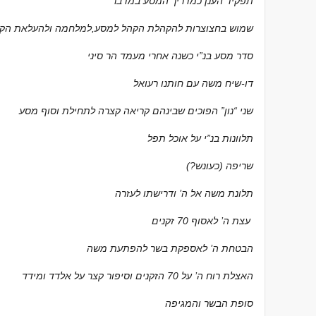
תפקיד הענן כמדריך המסע במדבר
שמוש בחצוצרות להקהלת הקהל למסע,למלחמה ולהעלאת הקו
סדר מסע בנ”י כשנה אחרי מעמד הר סיני
דו-שיח משה עם חותנו רעואל
שני “נון” הפוכים שבינהם קריאה קצרה לתחילת וסוף מסע
תלוונות בנ”י על אוכל תפל
שריפה (כעונש?)
תלונת משה אל ה’ ודרישתו לעזרה
עצת ה’ לאסוף 70 זקנים
הבטחת ה’ לאספקת בשר להפתעת משה
האצלת רוח ה’ על 70 הזקנים וסיפור קצר על אלדד ומידד
סופת הבשר והמגיפה