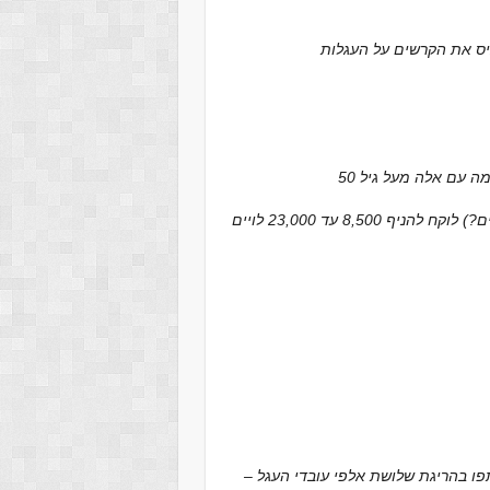
– שכן לא כל “שמונת אלפים וחמש מאות ושמונים” בני לוי השתתפו בהריגת שלושת אלפי עובדי העגל