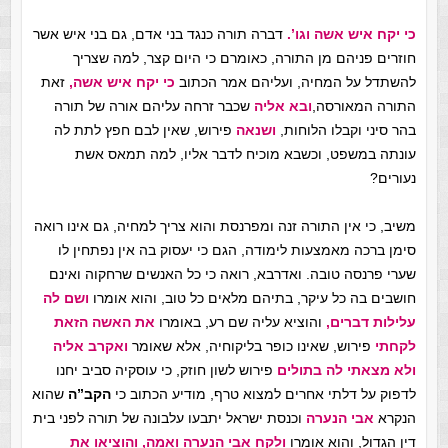
כי יקח איש אשה וגו’.
דברה תורה כנגד בני אדם, גם בני איש אשר
חוזרים פניהם מן התורה, כאומרם כי היום קצר, למה שצריך
להשתדל על המחיה, ועליהם אמר הכתוב
כי יקח איש אשה,
זאת
התורה המאורסה,
ובא אליה
שכבר זרחה עליהם אורה של תורה
בהר סיני וקבלו הלוחות,
ושנאה
פירוש, שאין לבם חפץ לתת לה
עונתה במשפט, וכשבא מוכיח לדבר אליו, למה תמאס אשת
נעורים?
משיב, כי אין התורה זנה ומפרנסת והוא צריך למחיה, גם אינו רואה
סימן ברכה מאמצעות לימודה, הגם כי יעסוק בה אין נפתחין לו
שערי פרנסה טובה. ואדרבא, רואה כי כל האנשים שרחקוה ואינם
חושבים בה כל עיקר, בתיהם מלאים כל טוב, והוא אומרו
ושם לה
עלילות דברים,
והוציא עליה שם רע, באומרו
את האשה הזאת
לקחתי
פירוש, שאינו כופר בליקוחיה, אלא שאומר
ואקרב אליה
ולא מצאתי לה בתולים
פירוש לשון חוזק, כי עוסקיה סביב יחנו
לדפוק על דלתי אחרים למצוא טרף, מודיע הכתוב כי
הקב”ה
שהוא
הנקרא
אבי הנערה
וכנסת ישראל יתבעו עלבונה של תורה לפני בית
דין הגדול, והוא אומרו
ולקח אבי הנערה ואמה,
והוציאו את