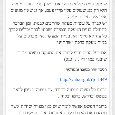
שימנע נפילה של אדם אף אם יישען עליו. חובת מעקה
היא רק בגג שעולים עליו מידי פעם, אך גג שאין מגיעים
אליו אינו חייב במעקה.
יש לברך על עשיית מעקה שחייבים לבנות‏‏‏, זמן הברכה
בתחילת בניית המעקה‏‏‏ ובמידה ושכחו לברך יכולים לברך
כל עוד לא סיימו את בניית המעקה. אין מברכים על
בניית מעקה ברכת “שהחיינו”‏‏‏
אם בעל הבית יודע לבנות את המעקה בעצמו מוטב
שיבנה במו ידיו … (ע:כ)
הסבר יותר מסובך ומפולסף
http://yhb.org.il/?p=1449
“
וכמו כל מצווה ומצווה בתורה, גם מצווה זו ניתן לבאר
בפשט ובדרש, ברמז ובסוד…
ברובד הפשט אפשר לומר שיש כאן מצווה יסודית אשר
מלמדת את האדם לקחת אחריות. אדם המקים בית