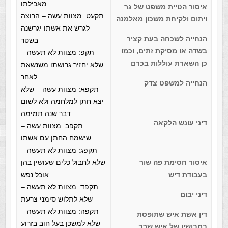
מאכילתו
איסור הטיית משפט של גר
תקעט: מצוות עשה – הרוצה
ויתום ולקיחת משכון מאלמנה
לגרש את אשתו יגרשנה
הנחייה לשכחה בעת קציר
בשטר
בשדה או מסיקת זתים, וכמו
תקפ: מצוות לא תעשה –
כן השארת עוללות בכרם
שלא יחזיר גרושתו משנשאת
לאחר
הנחייה למשפט צדק
תקפא: מצוות עשה – שלא
יצא חתן למלחמה ולא לשום
דבר שנה תמימה
דיני עונש הלקאה
תקפב: מצוות עשה –
שישמח החתן עם אשתו
תקפג: מצוות לא תעשה –
איסור חסימת פה שור
שלא לחבול כלים שעושין בהן
בעבודת דיש
אוכל נפש
תקפד: מצוות לא תעשה –
דיני יבום
שלא לתלוש סימני צרעת
תקפה: מצוות לא תעשה –
דין אשת איש שתופסת
שלא למשכן בעל חוב בזרוע
במבושיו של איש שרב