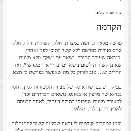
ערב שבת שלום
הקדמה
פרשה מלאה וגדושה במצוות, חלקן קשורות זו לזו, חלקן
סתם פזורות בפרשה ללא קשר לתוכן לפני ואחרי,
כנראה שעורך התורה, נשאר עם “שק” מלא מצוות
שאינן קשורות לשום נושא “מדברי” או “מקדשי”, ואז
החליט ש… טוב לזרוק כל מה שאפשר בפרשת כי תצא
בעיקר יש בפרשה אוסף של מצוות הקשורות למין, יחסי
גבר-אישה מרצון או באונס, נושאים חברתיים וכד’
לכאורה מצוות שייכנסו בתוקף בעתיד, לאחר הכניסה
לארץ, והתנחלות חקלאית
וכמו במקרים קודמים לי נראה שכל זה קשור להתנחלות
מספר 2 – שיבת ציון עם עזרא ונחמיה, למנהיגים אלה