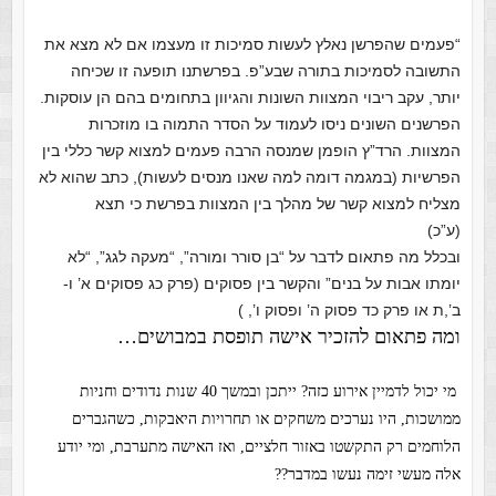
“פעמים שהפרשן נאלץ לעשות סמיכות זו מעצמו אם לא מצא את
התשובה לסמיכות בתורה שבע”פ. בפרשתנו תופעה זו שכיחה
יותר, עקב ריבוי המצוות השונות והגיוון בתחומים בהם הן עוסקות.
הפרשנים השונים ניסו לעמוד על הסדר התמוה בו מוזכרות
המצוות. הרד”ץ הופמן שמנסה הרבה פעמים למצוא קשר כללי בין
הפרשיות (במגמה דומה למה שאנו מנסים לעשות), כתב שהוא לא
מצליח למצוא קשר של מהלך בין המצוות בפרשת כי תצא
(ע”כ)
ובכלל מה פתאום לדבר על “בן סורר ומורה”, “מעקה לגג”, “לא
יומתו אבות על בנים” והקשר בין פסוקים (פרק כג פסוקים א’ ו-
ב’,ת או פרק כד פסוק ה’ ופסוק ו’, )
ומה פתאום להזכיר אישה תופסת במבושים…
מי יכול לדמיין אירוע כזה? ייתכן ובמשך 40 שנות נדודים וחניות
ממושכות, היו נערכים משחקים או תחרויות היאבקות, כשהגברים
הלוחמים רק התקשטו באזור חלציים, ואז האישה מתערבת, ומי יודע
אלה מעשי זימה נעשו במדבר??