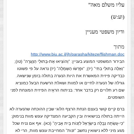
עליו משלם מאה”
(וע:ש)
ודיון משפטי מעניין
מתוך
http://www.biu.ac.il/jh/
parasha/kiteze/flishman.doc
הבירור המשפטי המוצע בעניין: “וְהוֹצִיאוּ אֶת-בְּתוּלֵי הַנַּעֲרָה” (טו);
“וְאֵלֶּה בְּתוּלֵי בִתִּי” (יז); “וּפָרְשׂוּ הַשִּמְלָה” (יז) נראה על פי פשוטו
כבדיקה פיזית המאשרת את היות הנערה בתולה בזמן שנישאה.
גורלה של הנערה לחיים או למוות ושאלת הרשעת הבעל כמוציא
שם רע תלויים רק בדבר אחד: בניתוח הראָיה הפיזית המונחת לפני
השופטים.
ברם קיים קושי בעצם הנחת הרצף הלוגי שבין ההוכחה שהנערה לא
הייתה בתולה בנישואיה ובין הקביעה המצדיקה עונש מוות בנימוק:
“כִּי-עָשְׂתָה נְבָלָה בְּיִשְׂרָאֵל לִזְנוֹת בֵּית אָבִיהָ” (כא). אף אם נניח שכל
מגע מיני ללא נישואין נחשב “זנות”
המחייבת עונש מוות, הרי לא