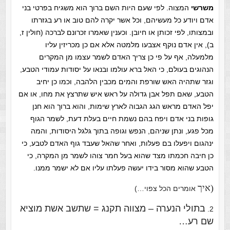
משרשי
המצוה. לפי שעם היות השם ברוך הוא משגיח בפרטי בני
אדם ויודע כל מעשיהם, וכל אשר יקרה להם טוב או רע בגזרתו
ובמצותו, לפי זכותן או חיובן. וכענין שאמרו זכרונם לברכה
(חולין ז,
ב)
, אין אדם נוקף אצבעו מלמטה אלא אם כן מכריזין עליו
מלמעלה, אף על פי כן צריך האדם לשמר עצמו מן המקרים
הנהוגים בעולם, כי האל ברא עולמו ובנאו על יסודות עמודי הטבע,
וגזר שתהיה האש שורפת והמים מכבין הלהבה, וכמו כן יחיב
הטבע, שאם תפל אבן גדולה על ראש איש שתרצץ את מחו, או אם
יפל האדם מראש הגג הגבוה לארץ שימות, והוא ברוך הוא חנן
גופות בני אדם ויפח בהם נשמת חיים בעלת דעת, לשמר הגוף
מכל פגע, ונתן שניהם, הנפש וגופה בתוך גלגל היסודות, והמה
ינהגום ויפעלו בם פעלות, ואחר שהאל שעבד גוף האדם לטבע, כי
כן חיבה חכמתו מצד שהוא בעל חמר צוהו לשמר מן המקרה, כי
הטבע שהוא מסור בידו יעשה פעלתו עליו אם לא ישמר ממנו.
(איך
אומרים הכל צפוי…)
בתולי הנערה – מצווה תקנג = שתשב אשת מוציא
2.
שם רע…