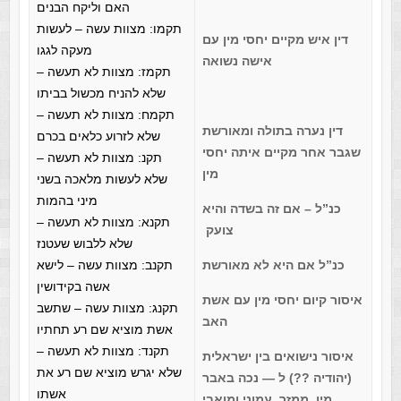
האם וליקח הבנים
תקמו: מצוות עשה – לעשות
דין איש מקיים יחסי מין עם
מעקה לגגו
אישה נשואה
תקמז: מצוות לא תעשה –
שלא להניח מכשול בביתו
תקמח: מצוות לא תעשה –
דין נערה בתולה ומאורשת
שלא לזרוע כלאים בכרם
שגבר אחר מקיים איתה יחסי
תקנ: מצוות לא תעשה –
מין
שלא לעשות מלאכה בשני
מיני בהמות
כנ”ל – אם זה בשדה והיא
תקנא: מצוות לא תעשה –
צועק
שלא ללבוש שעטנז
כנ”ל אם היא לא מאורשת
תקנב: מצוות עשה – לישא
אשה בקידושין
איסור קיום יחסי מין עם אשת
תקנג: מצוות עשה – שתשב
האב
אשת מוציא שם רע תחתיו
תקנד: מצוות לא תעשה –
איסור נישואים בין ישראלית
שלא יגרש מוציא שם רע את
(יהודיה ??) ל — נכה באבר
אשתו
מין, ממזר, עמוני ומואבי