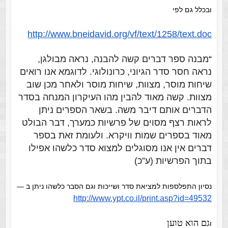
ובכלל גם לפי
http://www.bneidavid.org/vf/
text/1258/text.doc
“
מבנה ספר דברים קשה להבנה, נראה מבולגן,
נראה חסר סדר הגיוני, כרונולוגי. לדוגמא אנו רואים
שיחות מוסר, מצוות, שיחות מוסר ולאחר מכן שוב
מצוות. קשה מאוד להבין מהו העיקרון המנחה בסדר
הדברים אותם דיבר משה. בשאר הספרים ניתן
לראות רצף מסוים של פרשיות כמערך, דבר הבולט
מאוד בספרים שמות וויקרא. ולעומת זאת בספר
דברים אין אנו מסוגלים למצוא סדר כלשהו אפילו
בתוך הפרשיות (ע”כ)
נסיון התפלספות למציאת סדר ושייכות וגם הסבר כלשהו ניתן ב —
http://www.ypt.co.il/print.
asp?id=49532
גם הוא טוען
ו