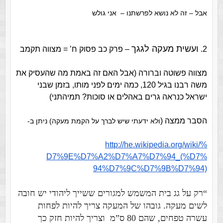
אבל –
זה לא נושא לפרשתנו – א
ני גולש
ועשית מעקה לגגך
2.
– פרק כב פסוק ח’ = מצווה תקמב
מצווה פשוטה וברורה (אבל האם זה באמת מה שהעסיק את
משה רבנו בגיל 120, כמה ימים לפני מותו, בזמן שבני
ישראל כנראה גרים באהלים או סוכות? תמיהתני)
הסבר ממצה (
ולא ידעתי שיש לברך על הקמת מעקה) ניתן ב-
http://he.wikipedia.org/wiki/%
D7%9E%D7%A2%D7%A7%D7%94_(%D7%
94%D7%9C%D7%9B%D7%94)
“רק על גג בית המשמש למגורים ששייך ליהודי יש חובה
לשים מעקה‏
. גובהו של המעקה צריך להיות לפחות
עשרה טפחים, שהם 80 ס”מ‏
וצריך להיות חזק כך