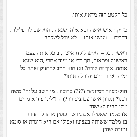
כל הקטע הזה מדאיג אותי.
כי יקח איש אישה ובא אלה ושנאה.. הוא שם לה עלילות
דברים… וענשו אותו… לא יוכל לשלחה
ראשית כל – האיש לוקח אישה, בועל אותה פעם
ראשונה ופתאום, תך כדי או מייד אחרי ,הוא שונא
אותה, איך זה קורה? ואז הוא חייב להחזיק אותה כל
ימיה. איזה חיים יהיו לה איתו?
חוק/מצווה דמיוני/ת (???) ברובה , מי חשב על זה? משה
רבנו? (נסיון אישי עם ציפורה?) וחז”לינו עוד אומרים
“ולו תהיה לאישה”
א) מלמד שאפילו אם גירשה כופין אותו להחזירה
ב) מלמד ששותה בעציצו ואפילו אם היא חיגרת או סומא
ומוכת שחין