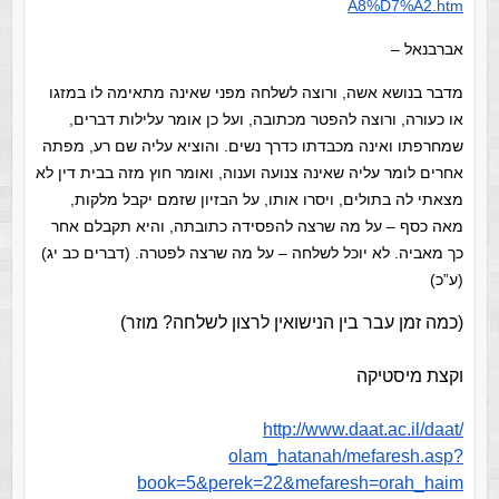
A8%D7%A2.htm
אברבנאל –
מדבר בנושא אשה, ורוצה לשלחה מפני שאינה מתאימה לו במזגו
או כעורה, ורוצה להפטר מכתובה, ועל כן אומר עלילות דברים,
שמחרפתו ואינה מכבדתו כדרך נשים. והוציא עליה שם רע, מפתה
אחרים לומר עליה שאינה צנועה וענוה, ואומר חוץ מזה בבית דין לא
מצאתי לה בתולים, ויסרו אותו, על הבזיון שזמם יקבל מלקות,
מאה כסף – על מה שרצה להפסידה כתובתה, והיא תקבלם אחר
כך מאביה. לא יוכל לשלחה – על מה שרצה לפטרה. (דברים כב יג)
(ע”כ)
(כמה זמן עבר בין הנישואין לרצון לשלחה? מוזר)
וקצת מיסטיקה
http://www.daat.ac.il/daat/
olam_hatanah/mefaresh.asp?
book=5&perek=22&mefaresh=orah_
haim