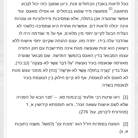
נוכל לראות באבדן הבתולים זנות, כיוון שמצב כזה יכול לנבוע
[2]
מתאונה
,
ממעשה פיזי שפגע בבתולים
או אפילו מאונס.
עוד
אפשר שהנערה אכן בתולה, אלא שמסיבות פיזיולוגיות או גנטיות
אינה יכולה לראות דם.
אפשרות אחרת היא שמסיבה כלשהי לא
הצליח הבעל לקיים יחסי מין מלאים, אף על פי שנדמה היה לו
שהדבר עלה בידו. יתרה מזו, עצם ההנחה שקיום יחסי אישות ללא
נישואין הוא זנות שעונשה מוות אינה מתיישבת עם חוק התורה
עצמו המבואר בדין האונס בהמשך הפרשה. שם מבואר שנערה
מאורסה שנאנסה בעיר נענשת “עַל-דְּבַר אֲשֶׁר לֹא-צָעֲקָה” (כב:כד),
אבל בדין “נַעֲרָה בְתוּלָה אֲשֶׁר לֹא-אֹרָשָׂ
ה
” (כח) לא מוזכר עונש מוות
לא לאונס ולא לנאנסת, אף לא קיים חילוק בין הנאנסת בעיר
לנאנסת בשדה.
[1]
ראו שיטת רבי אלעזר (ביבמות סא. – “פנוי הבא על הפנויה
שלא לשם אישות עשאה זונה”, וראו תוספתא קידושין א, ד
(מהדורת ליברמן, עמ’ 276).
[2]
המונח בספרות חז”ל הוא “מוכת עץ” (למשל: משנה כתובות
א, ג).