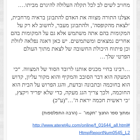
מחויב לשים לב לכל תקלה העלולה להיגרם מביתו….
אצלנו התורה מצווה את האדם להתבונן בראיה מרחבית,
‘לצאת מהקופסה’, ולהתבונן מעבר, לחשוב לא רק על
המקומות בהם אתה משתמש אלא גם על המקומות בהם
אחרים נמצאים ומשתמשים. יש כאן דאגה נפלאה לזולת
וכן פיתוח היכולת החשובה של לצאת מתוך העולם
הפרטי שלך…
…רבינו בחיי מכניס אותנו לרובד הסוד של המצווה. “כי
המעקה הוא דבר הסובב והמקיף והוא מקור עליון, קדוש
הוא בחוכמה ובתבונה ובדעת, והגג הפרוש על הבית הוא
החוכמה, ולכך צריך הגג מעקה, כדי שלא יפריד ויקצץ,
‘כי ראשית חכמה יראת ה’…”(ע”כ)
ומתוך ספר החנוך “תקמו” – (הרבה התפלספות)
http://www.ateret4u.com/
online/f_01644_all.html#
HtmpReportNum0545_L2