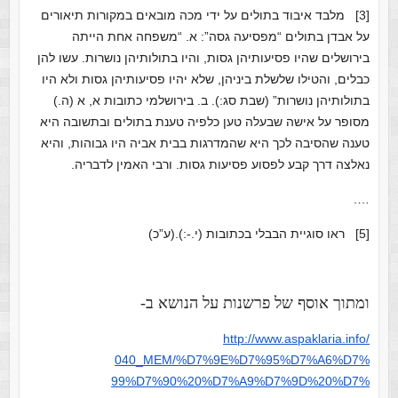
[3]
מלבד איבוד בתולים על ידי מכה מובאים במקורות תיאורים
על אבדן בתולים “מפסיעה גסה”: א. “משפחה אחת הייתה
בירושלים שהיו פסיעותיהן גסות, והיו בתולותיהן נושרות. עשו להן
כבלים, והטילו שלשלת ביניהן, שלא יהיו פסיעותיהן גסות ולא היו
בתולותיהן נושרות” (שבת סג:). ב. בירושלמי כתובות א, א (ה.)
מסופר על אישה שבעלה טען כלפיה טענת בתולים ובתשובה היא
טענה שהסיבה לכך היא שהמדרגות בבית אביה היו גבוהות, והיא
נאלצה דרך קבע לפסוע פסיעות גסות. ורבי האמין לדבריה.
….
[5]
ראו סוגיית הבבלי בכתובות (י.-:).(ע”כ)
ומתוך אוסף של פרשנות על הנושא ב-
http://www.aspaklaria.info/
040_MEM/%D7%9E%D7%95%D7%A6%D7%
99%D7%90%20%D7%A9%D7%9D%20%D7%