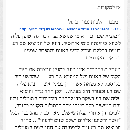
אז למקורות
רמבם – הלכות נערה בתולה
http://ybm.org.il/Hebrew/
LessonArticle.aspx?item=5975
“מוציא שם רע הוא מי שנושא נערה בתולה וטוען עליה
לשווא כי זינתה בימי אירוסיה. דיניו של המוציא שם רע
דומים בחלקם הגדול לדיני האונס והמפתה שמנינו
בפרקים הקודמים.
מעניין שהרמב”ם אינו מונה במניין המצוות את חיוב
הקנס של האונס ושל המוציא שם רע. … שהרשע הזה
בלי ספק לא מצאה אשתו חן בעיניו אשר הוציא עליה
שם רע וכעורה היא בעיניו… ולכן הזיד נגדה והוציא
עליה שם רע בשקר כדי להחזיק בזכויותיה המוטלים עליו
והם חמישים כסף כי זהו מהר הבתולות הקצוב בתורה,
ולפיכך דן אותו יתעלה שישלם מאה כסף, נוהג כפי הכלל
“אשר ירשיעון אלהים ישלם שנים לרעהו”… כך זה
המוציא שם רע זמם להפסידה את החמישים המוטלים