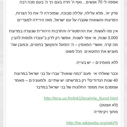
אספה לי 70 אנשים…ואף ה’ חרה בעם ויך ה’ בעם מכה רבה
פרק יא’, מלא עלילה, עלילה סבוכה, שמזכירה לי את כל הצרות,
הפרעות והשואות שעברו על עם ישראל, מאז הירידה למצריים
אין מה לעשות. את ההיסטוריה והתרבות היהודית שנוצרה במרוצת
3,000 שנות, אי אפר לשנות. אפשר רק לדון ב”עובדו ולנסות להבין
מה קרה. ואשרי המאמין – ה’ הפועל והמןושך בחוטים, וכמובן שה’
מעניש את החוטאים. הכל פשוט
ללא מאמינים – יש בעייה.
וכבר שאלתי אי פעם “כמה שואות” עברו על בני ישראל במרוצת
40 שנות הנדודים? רק בפרשתנו יש שתיים. ולמעונינים – מאמר
שמסכם את מספר התלונות של בני ישראל במדבר
http://tora.us.fm/tnk1/tora/
mje_tlunot.html
(לא אצטט)
מתוך ויקיפדיה
http://he.wikipedia.org/wiki/%