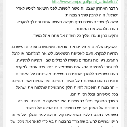
http://www.bmj.org.il/print_
article/537
הדבר האחרון שנצטווה משה לעשות, לפני היציאה למסע לארץ
ישראל, היה להכין שתי חצוצרות:
עשה לך שתי חצוצרת כסף מקשה תעשה אתם והיו לך למקרא
העדה ולמסע את המחנות:
ותקעו בהן ונועדו אליך כל העדה אל פתח אהל מועד:
פסוקים שלמים מתארים את הוראות השימוש בחצוצרה ופישרם.
תרועה למקרא העם,לאסיפת הנשיאים, ליציאה למלחמה או לרגל
החגים. רעיונות נחמדים נקשרו להבדלים שבין תקיעה לתקיעה.
לדוגמה: לאסיפת הנשיאים משתמשים בחצוצרה אחת, למקרא
העם בשתיים: ללמדך שחבירת הנשיאים מושתתת על האחדות
וחבירת העם מושתתת על הגיוון. תהיינה הפרשנויות אשר תהיינה
– החצוצרות הופכות להיות חלק מהמוזיקה שתלווה את ישראל
בכל מסעיהם ובכל חניותיהם.
הצורך הפונקציונאלי בחצוצרות הוא כאזעקה או סירנה: צפירה
החודרת אל האוזן. אך יש בחצוצרות גם אפקט של רושם:
כשפמליה נכנסת לעיר משמיעים קול תרועה לפני המלך. על פי זה
היינו עשויים לחשוב שהצורך בחצוצרות בא כדי לפאר את מלכו של