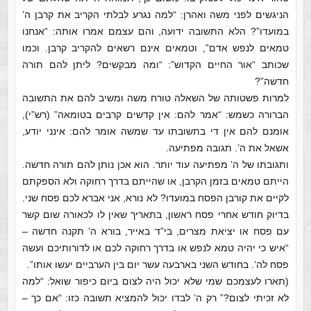
הניגשים לפני משה ואהרן: “למה נגרע לבלתי הקריב את קרבן ה’
במועדו”? הלא התשובה ידועה, והם עצמם אמרו אותה: “אנחנו
טמאים לנפש אדם”, וטמאים אינם רשאים להקריב קרבן. וכמו
שכותב “אור החיים הקדוש”: “ומה מבקשים? ליתן להם תורה
חדשה”?
למרות פשטותה של השאלה טורח משה ומשיב להם את התשובה
הברורה כשמש: “אמר להם: אין קדשים קרבים בטומאה” (רש”י),
אומנם להם אין די בתשובתו עד שמשה אומר להם: אינני יודע,
אשאל את ה’. תגובה מפתיעה.
ותגובתו של ה’ מפתיעה עוד יותר. הוא אכן נותן להם תורה חדשה.
הייתם טמאים בזמן הקרבן, או שהייתם בדרך רחוקה ולא הספקתם
לקיים את קורבן הפסח במועדו? לא נורא, אני אברא לכם פסח שני.
בדיוק חודש אחרי פסח ראשון, בתאריך שאין לו לכאורה שום קשר
עם פסח או יציאת מצרים, בי”ד באייר, בורא ה’ תקנה חדשה –
“איש כי יהיה טמא לנפש או בדרך רחוקה לכם או לדורותיכם ועשה
פסח לה’. בחודש השני בארבעה עשר יום בין הערביים יעשו אותו”.
(תארו לעצמכם שמי שלא יכול היה לצום ביום כיפור שואל: “למה
לא זכיתי לצום?” רק ה’ לבדו יכול להמציא תשובה כזו: “אם כך –