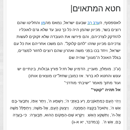
חטא המתאוים
|
לאספסוף, ה
ערב רב
שבעם ישראל, נמאס מה
מן
והחליטו שהם
רוצים בשר, מכיוון שהמן היה כל כך טוב עד שלא גרם לאוכליו
להזדקק לצרכיהם, והם פירשו את העובדה שלא זקוקים לעשות
צרכיהם מכיוון שזהו “לחם קלוקל”. הם משכו אחריהם את כל עם
ישראל, ויחד בכו בפני משה ואהרון שהם רוצים לחזור למצרים,
בגלל האוכל ה”מגוון” שהיה שם
(ע”כ. מומלץ, מעניין, הדמיון של חז:ל פורץ גבולות, בינתיים יש
עונש והחטא לא ברור. אז כמובן שחזל”ינו מוצאים אותו)
ועוד מתוך מאמר “ישיבתי מודרני”
אל תהיה “קוּטֶר”
וַיְהִי הָעָם כְּמִתְאֹנְנִים, רַע בְּאָזְנֵי ה’; וַיִּשְׁמַע ה’, וַיִּחַר אַפּוֹ, וַתִּבְעַר-בָּם
אֵשׁ ה’, וַתֹּאכַל בִּקְצֵה הַמַּחֲנֶה.
וַיִּצְעַק הָעָם, אֶל-מֹשֶׁה; וַיִּתְפַּלֵּל מֹשֶׁה
אֶל-ה’, וַתִּשְׁקַע הָאֵשׁ.
וַיִּקְרָא שֵׁם-הַמָּקוֹם הַהוּא, תַּבְעֵרָה: כִּי-בָעֲרָה
בָם, אֵשׁ ה’. (במדבר, יא א-ג)