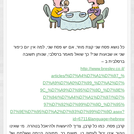
כל נושא פסח שני קצת מוזר, אם יש פסח שני, למה אין יום כיפור
שני או שבועות שני? כך שואל מאמר ברסלבי, שנותן תשובה
ברסלבית ב –
http://www.breslev.co.il/
articles/%D7%A4%D7%A1%D7%97_%
D7%A9%D7%A0%D7%99_%D7%A2%D7%
9C_%D7%A9%D7%95%D7%9D_%D7%9E%
D7%94/%D7%A4%D7%A1%D7%97/%D7%
97%D7%92%D7%99%D7%9D_%D7%95%
D7%9E%D7%95%D7%A2%D7%93%D7%99%
D7%9D.aspx?
id=6711&language=
hebrew
קרבן פסח, כמו כל קרבן, צריך להיעשות ולהיאכל בטהרה. מי שאינו
טהור אינו יכול לעסוק בו. משום כך, תמוהה הייתה שאלתם של