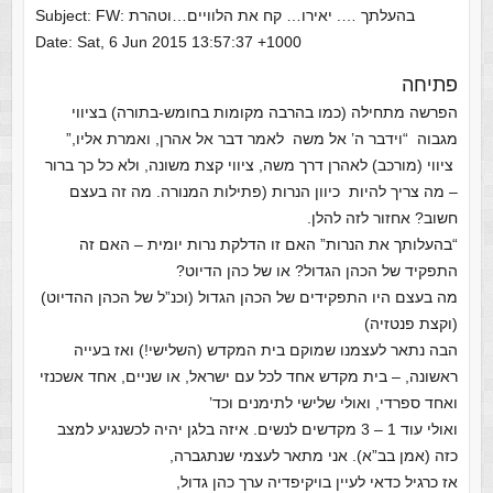
Subject: FW: בהעלתך …. יאירו… קח את הלוויים…וטהרת
Date: Sat, 6 Jun 2015 13:57:37 +1000
פתיחה
הפרשה מתחילה (כמו בהרבה מקומות בחומש-בתורה) בציווי
מגבוה “וידבר ה’ אל משה לאמר דבר אל אהרן, ואמרת אליו,”
ציווי (מורכב) לאהרן דרך משה, ציווי קצת משונה, ולא כל כך ברור
– מה צריך להיות כיוון הנרות (פתילות המנורה. מה זה בעצם
חשוב? אחזור לזה להלן.
“בהעלותך את הנרות” האם זו הדלקת נרות יומית – האם זה
התפקיד של הכהן הגדול? או של כהן הדיוט?
מה בעצם היו התפקידים של הכהן הגדול (וכנ”ל של הכהן ההדיוט)
(וקצת פנטזיה)
הבה נתאר לעצמנו שמוקם בית המקדש (השלישי!) ואז בעייה
ראשונה, – בית מקדש אחד לכל עם ישראל, או שניים, אחד אשכנזי
ואחד ספרדי, ואולי שלישי לתימנים וכד’
ואולי עוד 1 – 3 מקדשים לנשים. איזה בלגן יהיה לכשנגיע למצב
כזה (אמן בב”א). אני מתאר לעצמי שנתגברה,
אז כרגיל כדאי לעיין בויקיפדיה ערך כהן גדול,