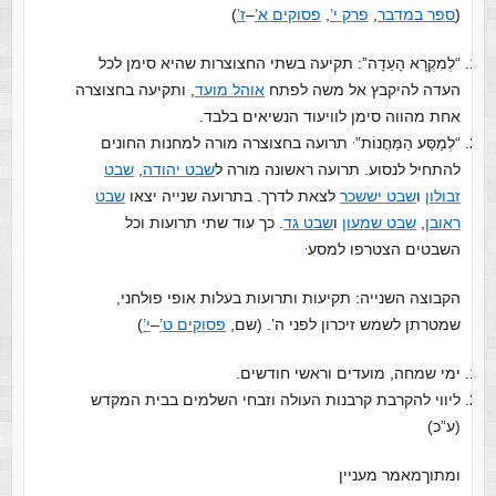
(
ספר במדבר
,
פרק י’
,
פסוקים א’
–
ז’
)
“לְמִקְרָא הָעֵדָה”: תקיעה בשתי החצוצרות שהיא סימן לכל
העדה להיקבץ אל משה לפתח
אוהל מועד
, ותקיעה בחצוצרה
אחת מהווה סימן לוויעוד הנשיאים בלבד.
,
“לְמַסַּע הַמַּחֲנוֹת”‏
תרועה בחצוצרה מורה למחנות החונים
להתחיל לנסוע. תרועה ראשונה מורה ל
שבט יהודה
,
שבט
זבולון
ו
שבט יששכר
לצאת לדרך. בתרועה שנייה יצאו
שבט
ראובן
,
שבט שמעון
ו
שבט גד
. כך עוד שתי תרועות וכל
,
השבטים הצטרפו למסע‏
הקבוצה השנייה: תקיעות ותרועות בעלות אופי פולחני,
שמטרתן לשמש זיכרון לפני ה’. (שם,
פסוקים ט’
–
י’
)
ימי שמחה, מועדים וראשי חודשים.
ליווי להקרבת קרבנות העולה וזבחי השלמים בבית המקדש
(ע”כ)
ומתוךמאמר מעניין