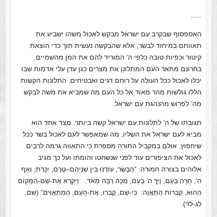
…..
האספסוף שבקרב עם ישראל מבקש לאכול משהו ישביע את
תאוותם במיחוד לבשר, אלא שהבקשה נעשית תוך כדי הוצאת
קיטור וכפיות טובה כלפי ה’ המוריד להם את המן מהשמיים.
בחרונם מתאר העם המתלונן את מצרים כגן עדן עלי אדמות שבו
יכלו לאכול ככל העולה על רוחם דגים ואבטיחים. התלונות הקשות
הללו גולשות מהר מאוד אל כל העם מה שמביא את משה לבקש
מה’ לפרוש מהנהגת עם ישראל.
תגובתו של ה’ לתלונות עם ישראל קשה ביותר. מצד אחד הוא
מביא לעם ישראל את השליו, מה שמאפשר לעם לאכול בשר ככל
שיחפוץ. אולם במקביל התורה מספרת כי התאווה גרמה לרבים
לאכול את הציפורים עוד לפני שנשחטו והומתו ועל כך מגיב
אלוהים בצורה חמורה: “הַבָּשָׂר, עוֹדֶנּוּ בֵּין שִׁנֵּיהֶם–טֶרֶם, יִכָּרֵת; וְאַף
ה’, חָרָה בָעָם, וַיַּךְ ה’ בָּעָם, מַכָּה רַבָּה מְאֹד.
וַיִּקְרָא אֶת-שֵׁם-הַמָּקוֹם
הַהוּא, קִבְרוֹת הַתַּאֲוָה: כִּי-שָׁם, קָבְרוּ, אֶת-הָעָם, הַמִּתְאַוִּים” (שם,
לג-לד).