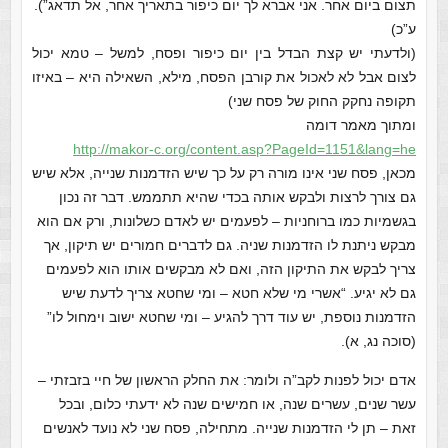
תצום ביום אחר. אני אברא לך יום כיפור בתאריך אחר, אל תדאג”).
ע”כ)
(ולדעתי יש קצת הבדל בין יום כיפור ופסח, למשל – טמא יכול
לצום אבל לא לאכול את קורבן הפסח, מילא, השאילה היא – באיזו
תקופה נחקק החוק של פסח שני)
ומתוך מאמר דומה
http://makor-c.org/content.
asp?PageId=1151&lang=he
מכאן, פסח שני אינו מורה רק על כך שיש הזדמנות שנייה, אלא שיש
גם צורך לרצות ולבקש אותה בכדי שהיא תתממש. דבר זה נכון
בגשמיות כמו ברוחניות – לפעמים יש לאדם כשלונות, ורק אם הוא
מבקש ניתנת לו הזדמנות שניה. גם לדברים חמורים יש תיקון, אך
צריך לבקש את התיקון הזה, ואם לא מבקשים אותו הוא לפעמים
גם לא יגיע. “אשרי מי שלא חטא – ומי שחטא צריך לדעת שיש
הזדמנות נוספת, יש עוד דרך להגיע – ומי שחטא ישוב וימחול לו”
(סוכה נג, א).
אדם יכול לפנות לקב”ה ולומר: את החלק הראשון של חיי בזבזתי –
עשר שנים, עשרים שנה, או חמישים שנה לא ידעתי כלום, ובכל
זאת – תן לי הזדמנות שנייה. מתחילה, פסח שני לא נועד לאנשים