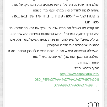
ושלש מצד שני) כל הפתילות יהיו מכוונים מול המדליק, על מנת
שיהיה לו נוח להדליק ואין מקרא יוצא מדי פשוטו
פסח שני –
“ועשה פסח… בחדש השני בארבעה
2.
עשר יום
מה קורה פה בשביל מה פסח שני? מי צריך את זה? הטמאים? מי
היה בדרך רחוקה במדבר? אחש התשובות הציניות היא שזה טוב
גם ל”טמאים” וכו’ שיש להם הזדמנות נוספת לאכול בשר צלי, וגם
לכהנים שמקבלים את חלקם מהקורבן
והשאילה הפשוטה היא = אם היו להם כבשים לקורבן הפסח, מה זו
התלונה (בהמשך הפרשה) “מי יאכילנו בשר” מוזר
אחזור למקורות
מתוך מדרשי חז”ל
http://www.aspaklaria.info/
080_PE/%D7%A4%D7%A1%D7%97%20%
D7%A9%D7%A0%D7%99.htm
”
זהר: