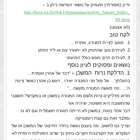
ודיון (מסורתי) מעמיק על נושאי הפרשה ניתן ב –
http://tora.us.fm/tnk1/
messages/sofrim_hagay_index_
99.html
(לא אצטט)
לקח טוב
1. מוטב לציית למנהיג, אחרת…
2. לעיתים טוב שהחותן לא יתגורר עם או ליד החתן
3. לעיתים הרוב נענש בגלל המיעוט
נושאים ופסוקים לעיון נוסף
1. הדלקת נרות המשכן
= “דבר אל אהרן ואמרת…
בהעלתך… אל מול פני המנורה יאירו…ויעש כן אהרן כאשר ציווה
ה’…..וזה מעשה המנורה מקשה…”
מדוע מדליקים נרות ולשם מה המנורה במשכן או במקדש? חושבני
שהתשובה היא פשוטה, שיהיה אור.
דבר אחד בטוח, במשכן לא הייתה תאורה חשמלית וגם לא גז.
ומלבד זאת גם קצת רומנטיקה.
וצריך גם לחשוב, מה בעצם נעשה בחדר החיצוני של המשכן או של
המקדש. את הקורבנות הקריבו בחוץ כך שרוב הפעילות היומית לא