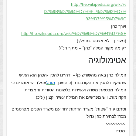
http://he.wikipedia.org/wiki/%
D7%9B%D7%94%D7%9F_%D7%92%D7%
93%D7%95%D7%9C
וערך כהן
http://he.wikipedia.org/wiki/%
D7%9B%D7%94%D7%9F
(מעניין – לא אצטט -מומלץ)
רק מה מקור המלה “כהן” – מתוך הנ”ל
אטימולוגיה
[,
המילה כהן באה מהשורש כָּן
– דהיינו להכין -הכהן הוא האיש
שתפקידו להכין את הקורבנות. (כוהן=כן,
מוהל
=מל). יש אומרים כי
המילה מבטאת משרה ועשירות בלשונות הסורית והמצרית
הקדומות,‏ ויש מפרשים את המילה עשיר וקצין (ע”כ)
וסתם עוד “שטות” משרד הדתות יחד עם משרד הפנים מפרסמים
מכרז לבחירת כהן גדול‏
>>>>>>>>
מכרז