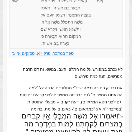
בְּאָזְנֵי ה’ וַיִּשְׁמַע ה’ וַיִּחַר אַפּוֹ
וַתִּבְעַר בָּם אֵשׁ ה’ וַתֹּאכַל
בִּקְצֵה הַמַּחֲנֶה: וַיִּצְעַק הָעָם אֶל
מֹשֶׁה וַיִּתְפַּלֵּל מֹשֶׁה אֶל ה’
וַתִּשְׁקַע הָאֵשׁ: וַיִּקְרָא שֵׁם
הַמָּקוֹם הַהוּא תַּבְעֵרָה כִּי
בָעֲרָה בָם אֵשׁ ה’:
–
ספר במדבר
,
פרק י”א
,
פסוקים א’
–
ג’
לא נכתב במפורש על מה התלונן העם. בנושא זה דנו הרבה
מפרשים. הנה כמה פירושים:
אם נבדוק בתורה נראה שבנ”י מתלוננים הרבה על “למה
הוצאתנו ממצרים” (גם בבריחה ממצרים לפני קריעת ים סוף
וגם לפני חטא המרגלים). דעת זקנים – מבעלי התוספות
(במדבר י”א א): “כמתאוננים”- כאוננים על מת, בדומה
“וַיֹּאמְרוּ אֶל מֹשֶׁה הַמִבְּלִי אֵין קְבָרִים
ל
בְּמִצְרַיִם לְקַחְתָּנוּ לָמוּת בַּמִּדְבָּר מַה
זֹּאת עָשִׂיתָ לָּנוּ לְהוֹצִיאָנוּ מִמִּצְרָיִם.”