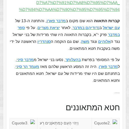
D7%A7%D7%91%D7%A8%D7%95%D7%AA_
%D7%94%D7%AA%D7%90%D7%95%D7%
95%D7%94
קברות התאווה
הוא שם מקום ב
מדבר פארן
, והתחנה ה-13 של
עם ישראל
ב
נדודיהם במדבר
, לאחר
יציאת מצרים
. על פי
ספר
במדבר
פרק י”א, בקברות התאווה היו שתי מרידות של בני ישראל
נגד ה
אלוהים
ונגד
משה
. שם גם הוקמה ה
סנהדרין
הראשונה על ידי
משה בעקבות חטא המתאווים.
על פי המסופר בפרשת
בהעלותך
, נסעו בני ישראל מ
מדבר סיני
,
ל
מדבר פארן
. היה זה המסע הראשון שלהם מאז
מעמד הר סיני
.
בתחנתם שם היו שתי מרידות של עם ישראל: חטא המתאוננים
וחטא המתאוים.
….
חטא המתאוננים
וַיְהִי הָעָם כְּמִתְאֹנְנִים רַע