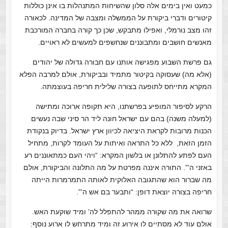
כמעט ואין בימים אלה סלון שהשיחות המתנהלות בו אינן כוללות
קיטורים ודברי ביקורת על הממשלה ומצבה של המדינה. לכאורה
זהו מצב נורמלי, ואפילו מתבקש, שכן כך קורה בחברה המורכבת
מאנשים חושבים ומתבוננים שנחשפים למעשים לא ראויים.
גם פרשת השבוע מפגישה אותנו עם חבורה גדולה של יהודים
(אלא מה) שעסוקה בקיטור מתמיד ובביקורת, אולם למרבה הפלא
המקרא מתייחס לתופעה בצורה שלילית חריפה בעוצמתה.
הרקע לסיפור המופיע בפרשתנו, היא תקופה ארוכה ומתישה
(למעלה משנה) בהם עם ישראל חונה ליד הר סיני שבה נעשים
הכנות מרובות לקראת היציאה לכיוון ארץ ישראל. בדיוק בנקודת
הזמן הזאת, ללא כל התראה ואיתות על העומד לקרות, מתחיל
העם לפתע להתלונן או בלשון המקרא: “ויהי העם כמתאוננים רע
באזני ה'”. התורה איננה מפרטת על מה התלונה והביקורת, אולם
מה שברור הוא שהתגובה האלוקית לאותה התמרמרות הייתה
חריפה בצורה יוצאת דופן: “ותבער בם אש ה'”.
שרואה את מה שקורה ממהר להתפלל לה’ ומיד שוקעת האש.
אולם עוד לא מסתיים לו אירוע זה ומיד מתרחש לו ארוע נוסף: