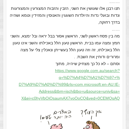
……..
תנו רבנן אלו שעושין את השני, הזבין והזבות המצורעין והמצורעות
ונדות ובועלי נדות והיולדות השוגגין והאנוסין והמזידין וטמא ושהיה
בדרך רחוקה,
……
מה בין פסח ראשון לשני, הראשון אסור בבל יראה ובל ימצא, והשני
חמץ ומצה עמו בבית, הראשון טעון הלל באכילתו והשני אינו טעון
הלל באכילתו, זה וזה טעון הלל בעשייתן ונאכלין צלי על מצה
ומרורים ודוחין את השבת. .
וסתם – לא כל כך מצחיק שיהיה, מתוך
https://www.google.com.au/
search?
q=%D7%A4%D7%A1%D7%97+%
D7%A9%D7%A0%D7%99&rls=com.
microsoft:en-AU:IE-
Address&
tbm=isch&tbo=u&source=univ&sa=
X&ei=c0hyVbOiOsaumAX7voOoCQ&
ved=0CEMQsAQ