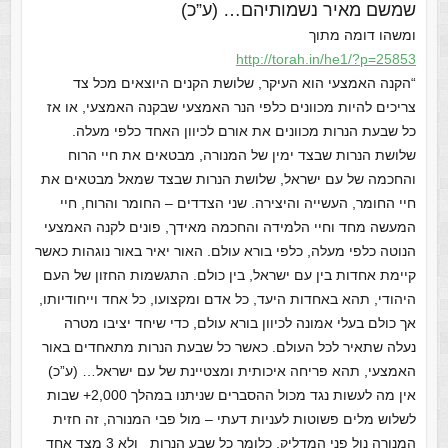
שמשם מאיר נשמותיהם… (ע”כ)
ומשהו דומה מתוך
http://torah.in/he1/?p=25853
“הקנה האמצעי הוא העיקר, שלושת הקנים היוצאים מכל צד
צריכים להיות מכוונים כלפי הנר האמצעי שבקנה האמצעי, או אז
כל שבעת הנרות מכוונים את אורם לכיוון האחד כלפי מעלה.
שלושת הנרות שבצד ימין של המנורה, מבטאים את חיי הרוח
והחכמה של עם ישראל, שלושת הנרות שבצד שמאל מבטאים את
חיי החומר, העשייה והיצירה. שני הצדדים – החומר והרוח, חיי
המעשה מחד וחיי הלמידה והחכמה מאידך, פונים לקנה האמצעי
הנוטה כלפי מעלה, כלפי בורא עולם. האור יאיר באור נוגהות כאשר
קיימת אחדות בין עם ישראל, בין כולם. התגשמות החזון של העם
היהודי, תהא באחדות היעד, כל אדם ומקצועו, כל אחד וייחודיותו,
אך כולם בעלי אמונה לכיוון בורא עולם, כדי שיחד יציבו מטרה
נעלה שתאיר לכל העולם. כאשר כל שבעת הנרות מתאחדים באור
האמצעי, תהא פריחה איכותית ומצטיינת של עם ישראל… (ע”כ)
אין מה לעשות נגד מכול ההסברים שניתנו במהלך 2,000+ שבות
לשלוש מלים פשוטות לעניות דעתי – מול פבי המנורה, זה חזית
המנורה נול פני המדליק, כלומר כל שבע הנרות _ולא 3 מצד אחד