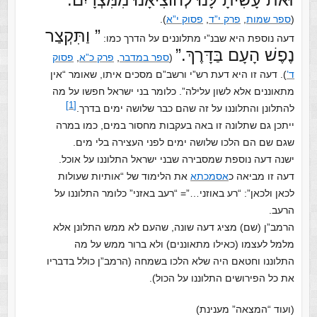
(
ספר שמות
,
פרק י”ד
,
פסוק י”א
).
” וַתִּקְצַר
דעה נוספת היא שבנ”י מתלוננים על הדרך כמו:
נֶפֶשׁ הָעָם בַּדָּרֶךְ.”
(
ספר במדבר
,
פרק כ”א
,
פסוק
ד’
). דעה זו היא דעת רש”י ורשב”ם מסכים איתו, שאומר “אין
מתאוננים אלא לשון עלילה”. כלומר בני ישראל חפשו על מה
[1]
להתלונן והתלוננו על זה שהם כבר שלושה ימים בדרך.‏
ייתכן גם שתלונה זו באה בעקבות מחסור במים, כמו במרה
שגם שם הם הלכו שלושה ימים לפני העצירה בלי מים.
ישנה דעה נוספת שמסבירה שבני ישראל התלוננו על אוכל.
דעה זו מביאה כ
אסמכתא
את הלימוד של “אותיות שעולות
לכאן ולכאן”: “רע באוזני…”= “רעב באזני” כלומר התלוננו על
הרעב.
הרמב”ן (שם) מציג דעה שונה, שהעם לא ממש התלונן אלא
מלמל לעצמו (כאילו מתאוננים) ולא ברור ממש על מה
התלוננו וחטאם היה שלא הלכו בשמחה (הרמב”ן כולל בדבריו
את כל הפירושים התלוננו על הכול).
(ועוד “המצאה” מענינת)