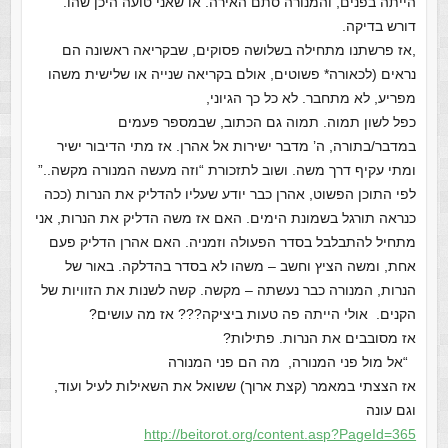
הייתה בפנים, והמנורה סתם האירה. או שאני טועה היכן שהו.
דורש בדיקה.
,אז פרשתנו מתחילה בשלושה פסוקים, שבקריאה ראשונה הם
נראים (לכאורה* פשוטים, אולם בקריאה שנייה או שלישית משהו
מפריע, לא מתחבר. לא כל כך הגיוני,
כפל לשון תמוה. תמוה גם הכתוב, שבמספר פעמים
במדבר/בתורה, ה’ מדבר ישירות אל אהרן. אז מתי הדיבור ישיר
ומתי עקיף דרך משה. ושוב לתזכורת “וזה מעשה המנורה מקשה..”
לפי התוכן הפשוט, אהרן כבר יודע שעליו להדליק את הנרות (ככה
כנראה תורגל בשמונת הימים. האם אז משה הדליק את הנרות, אני
מתחיל להתבלבל בסדר הפעולה וזמניה. האם אהרן הדליק פעם
אחת, ומשה הציץ וחשב – משהו לא בסדר בהדלקה. באור של
הנרות, המנורה כבר נעשתה – מקשה. קשה לשנות את הזוויות של
הקנים. אולי הייתה פה טעות ביציקה??? אז מה עושים?
אז מסובבים את הנרות. פתילות?
“אל מול פני המנורה, מה הם פני המנורה
אז הצצתי במאמר (קצת ארוך) ששואל את השאילות לעיל ועוד,
וגם עונה
http://beitorot.org/content.
asp?PageId=365