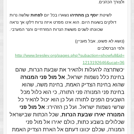
ולצורך הכהנים.
לשיטת
יוסף בן מתתיהו
נשארו בכל יום
לפחות
שלשה נרות
דולקים בשעות היום. הוא אינו מפרט איזה נרות דלקו אך נראה
שכוונתו לשנים מששת הנרות המזרחיים והנר המערבי.
(נושא לא פשוט, אבל מעניין)
ולפי הברסלבים
http://www.breslev.org/pages.
php?subaction=showfull&id=
1213192646&ucat=36
כשתרצה להעלות ולהאיר את שבעת הנרות, שהם
“
בחינת כלל נשמות ישראל,
אל מול פני המנורה
שהוא בחינת הצדיק האמת, בחינת משה, שהוא
בחינת פני המנורה פני התורה, כי הוא כלול מכל
השבעים הפנים לתורה ועל כן הוא יכול להאיר כל
שרשי נשמות ישראל. ועל כן הזהירו:
אל מול פני
המנורה יאירו שבעת הנרות
, שכל הכתות שבישראל
שכלולים בשבע כתות, כולם יאירו אל מול פני
המנורה, שכלם יכוונו דעתם אל הארת הצדיק האמת