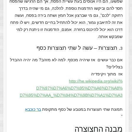
שפשעו, הם היו אנוסים בעת עשיית הפסח, אך הם הרגישו שהפסח
חסר להם וביקשו הזדמנות נוספת. להלכה, גם מי שהיה בדרך
רחוקה “לכם”, גם מי שברצון אכל חמץ ושתה בירה בפסח, ועשה
את זה לתיאבון גמור, הוא יכול להתחיל בחיים חדשים, ויש לו פתח
דרכו הוא יכול להיכנס בחזרה. אמנם, הזדמנות זו ניתנת רק למי
שמבקש אותה.
. חצוצרות – עשה ל שתי חצוצרות כסף
3
אם כבר עושים אז שיהיה מכסף. למה לא מזהב? מה יהיה ההבדל
בצלילים?
אז מתוך ויקיפדיה
http://he.wikipedia.org/wiki/%
D7%97%D7%A6%D7%95%D7%A6%D7%A8%
D7%95%D7%AA_%D7%94%D7%9B%D7%
A1%D7%A3
תמונת שתי חצוצרות במטבע של כסף מתקופת
בר כוכבא
”
מבנה החצוצרה