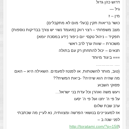
דרוש כהן גדול
גיל —
מין – ז
כושר בריאות תקין (בעלי מום לא מתקבלים)
מצב משפחתי – רצוי רווק (מועמד נשוי יש צורך בבדיקות נוספות)
תפקיד – ניהול טקסי יום כיפור (ידע במסכת יומא)
משכורת – שוות ערך לרב ראשי
תנאים – יכול להתחתן רק עם בתולה
=== ביגוד מיוחד
…. ………….
(טוב, מותר להשטתות, או לפנטז לפעמים. השאילה היא – האם
מה שהיה הוא שיהיה? -ביאת המשיח??
פסוקי השבוע
ויעש משה ואהרן וכל עדת בני ישראל…
על פי ה’ יחנו ועל פי ה’ יסעו
ערב שבת שלום
אז למעוניינים בנושאי הפרשה ומצוותיה, נא לעיין מה שכתבתי
לפני שנה ב –
http://toratami.com/?p=158
\