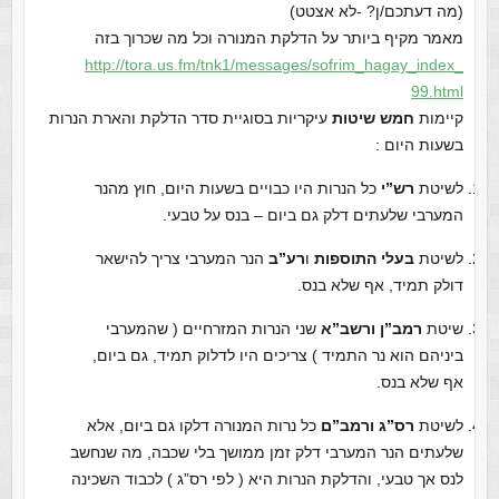
(מה דעתכם/ן? -לא אצטט)
מאמר מקיף ביותר על הדלקת המנורה וכל מה שכרוך בזה
http://tora.us.fm/tnk1/
messages/sofrim_hagay_index_
99.html
קיימות
חמש שיטות
עיקריות בסוגיית סדר הדלקת והארת הנרות
בשעות היום :
לשיטת
רש”י
כל הנרות היו כבויים בשעות היום, חוץ מהנר
המערבי שלעתים דלק גם ביום – בנס על טבעי.
לשיטת
בעלי התוספות
ו
רע”ב
הנר המערבי צריך להישאר
דולק תמיד, אף שלא בנס.
שיטת
רמב”ן ורשב”א
שני הנרות המזרחיים ( שהמערבי
ביניהם הוא נר התמיד ) צריכים היו לדלוק תמיד, גם ביום,
אף שלא בנס.
לשיטת
רס”ג ורמב”ם
כל נרות המנורה דלקו גם ביום, אלא
שלעתים הנר המערבי דלק זמן ממושך בלי שכבה, מה שנחשב
לנס אך טבעי, והדלקת הנרות היא ( לפי רס”ג ) לכבוד השכינה