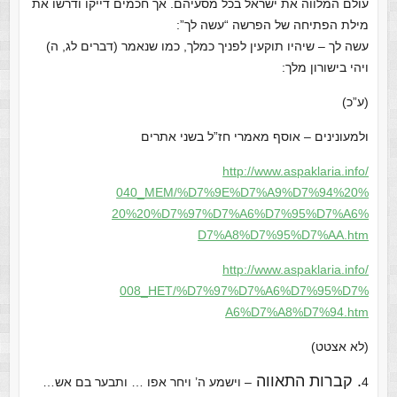
עולם המלווה את ישראל בכל מסעיהם. אך חכמים דייקו ודרשו את
מילת הפתיחה של הפרשה “עשה לך”:
עשה לך – שיהיו תוקעין לפניך כמלך, כמו שנאמר (דברים לג, ה)
ויהי בישורון מלך:
(ע”כ)
ולמעונינים – אוסף מאמרי חז”ל בשני אתרים
http://www.aspaklaria.info/
040_MEM/%D7%9E%D7%A9%D7%94%20%
20%20%D7%97%D7%A6%D7%95%D7%A6%
D7%A8%D7%95%D7%AA.htm
http://www.aspaklaria.info/
008_HET/%D7%97%D7%A6%D7%95%D7%
A6%D7%A8%D7%94.htm
(לא אצטט)
. קברות התאווה
4
– וישמע ה’ ויחר אפו … ותבער בם אש…