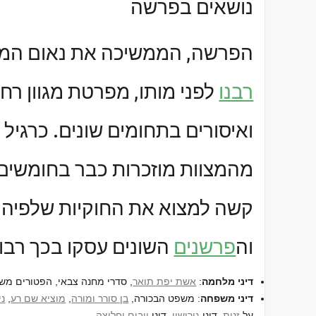
נושאים בפרשה
הפרשה, הממשיכה את נאום המ
רבנו
לפני מותו, מפרטת מגוון רחב
ואיסורים בתחומים שונים. כרגיל
מהמצוות מוזכרות כבר בחומשים 
קשה למצוא את החוקיות שלפיה מ
וה
פרשנים
השונים עסקו בכך רבות.
דיני מלחמה
:
אשת יפת תואר
, סדרי מחנה צבאי, הפטורים משי
דיני משפחה
: משפט הבכורה,
בן סורר ומורה
,
מוציא שם רע
,
ני
על
זנות
, דיני
גירושין
, דיני
ייבום וחליצה