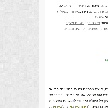
עינה
, איסור על
ריבית
, היתר אכילה
מתנות עניים
, דיוק ב
מידות ומשקלות
ור
שעטנז
מצוות
שילוח הקן
,
מצוות מעקה
,
ונים
,
מואבים
,
אדומים
ו
מצרים
,
h
, בעצם מרמזות לנו על הטבע הרוחני של
גש הוא על היציאה. חז”ל אמרו, מדובר על
ון אל העולם הזה כדי לבצע את השליחות
אנחנו באים,
“דע מאיין באת, ולאיין אתה