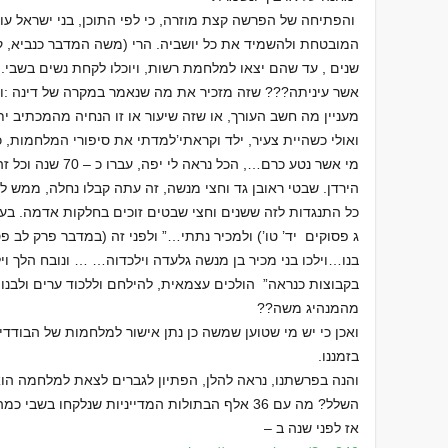
והפתיחה של הפרשה קצת מוזרה, כי לפי התוכן, בני ישראל עומ
המובטחת ולהשמיד את כל יושביה. הרי (משה המדבר כנביא, קו
שנים , עד שהם יצאו למלחמת רשות, ויוכלו לקחת נשים בשבי
אשר עיניתה??? שזה מזכיר את מה שנאמר במקרה של דינה :ו
מעניין מה חשב העורך, או שזה שיעור או זו הנחיה מהמכתיב י
ואולי כשהיית צעיר, ילד וקראתי’למדתי את סיפורי המלחמות,
מי אשר נטע כרם…, הכל
כל התנגדות לזה ששנים וחצי שבטים זוכים בחלקות אדמה. בעצ
ג פסוקים יד’ טו’) ולמכיר נתתי…” ולפני זה (במדבר פרק לב פסוק
בנו…וילכו בני מכיר בן מנשה גלעדה וילכדוה… … ונובח הלך ויל
בקבוצות כנראה” הולכים עצמאית, להילחם וללכוד ערים ולבנות
מהמנהיג משה??
ואכן כי יש מי שטוען שמשה כן נתן אישור למלחמות של הבודדי
בזמננו.
והנה בפרשתנו, נראה להלן, הפתיון לגברים לצאת למלחמה הו
השלל? מה עם 36 אלף הבתולות המדייניות שנלקחו בשבי כמה חודשים קודם לכן? קצת מרגיז.
אז לפני שנה ב –