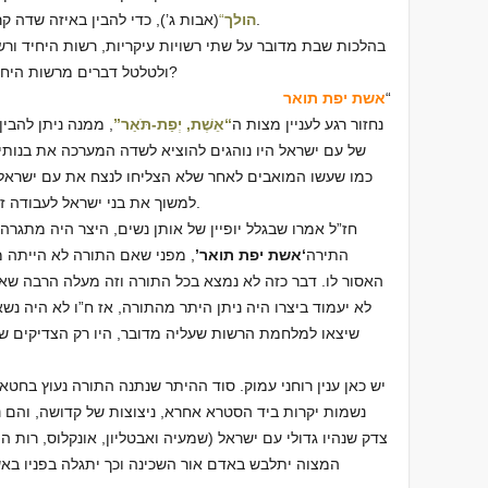
(אבות ג’), כדי להבין באיזה שדה קרב מדובר, מהו מקום המלחמה ומה טבעה.
הולך
“
בהלכות שבת מדובר על שתי רשויות עיקריות, רשות היחיד ור
ולטלטל דברים מרשות היחיד לרשות הרבים. כיצד זה מתקשר לענייננו?
“
אשת יפת תואר
נחזור רגע לעניין מצות ה
“אֵשֶׁת, יְפַת-תֹּאַר”
, ממנה ניתן להבי
של עם ישראל היו נוהגים להוציא לשדה המערכה את בנות
כמו שעשו המואבים לאחר שלא הצליחו לנצח את עם ישראל
למשוך את בני ישראל לעבודה זרה שלהם וגרמו בכך למפלה רוחנית גדולה.
חז”ל אמרו שבגלל יופיין של אותן נשים, היצר היה מתגר
התירה
‘אשת יפת תואר’
, מפני שאם התורה לא הייתה מת
האסור לו. דבר כזה לא נמצא בכל התורה וזה מעלה הרבה ש
לא יעמוד ביצרו היה ניתן היתר מהתורה, אז ח”ו לא היה נשא
שיצאו למלחמת הרשות שעליה מדובר, היו רק הצדיקים ש
יש כאן ענין רוחני עמוק. סוד ההיתר שנתנה התורה נעוץ בח
נשמות יקרות ביד הסטרא אחרא, ניצוצות של קדושה, והם נ
צדק שנהיו גדולי עם ישראל (שמעיה ואבטליון, אונקלוס, רות ה
המצוה יתלבש באדם אור השכינה וכך יתגלה בפניו באש