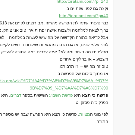
http://toratami.com/?p=240
וקצת גם לפני שנתיים ב –
http://toratami.com/?p=40
צריך לצאת למלחמה ולשבות אישה יפת תואר. טוב אני צוחק. א
אבל קריאה בתורה הקדושה על מה שיש לעשות במלחמה – לשבות
לפני אלפי שנים, אז גם הרבה מהמצוות שאנחנו נדרשים לקיים ה
מחליטים מה חשוב ומה לא? איזה ערכים באה התורה להעניק ל
השבוע – או בחלקים אחרים
טוב זה מה יש – זו תרבותנו,
אז מתוך סיכום של הפרשה ב –
dia.org/wiki/
%D7%A4%D7%A8%D7%A9%D7%AA_%D7%
9B%D7%99_%D7%AA%D7%A6%D7%90
פרשת כי תצא
היא
פרשת השבוע
השישית בספר
דברים
. היא 
בפרק כ”ה פסוק יט.
לפי מוני ה
מצוות
, פרשת כי תצא היא הפרשה שבה יש מספר המצ
התורה.