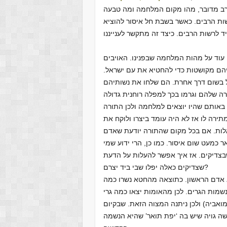
שות הרבים. כאשר בשבת חל איסור להוציא
ן עוד על מהות המלחמה שבפנינו. האויבים
יהם מקושטות כדי להחטיא את עם ישראל.
 בשום דרך אחרת. הם שלחו את נשותיהם
ה באותם שהיו יוצאים למלחמה ולכן התורה
ירה לו אז לא היה עומד ביצרו ולוקח את
אלות. אם בכל מקום שהתורה יודעת שאדם
ר כמעט שום איסור. כמו כן, הרי ידוע שמי
בצדיקים. אז איך אפשר להעלות על הדעת
שצדיקים כאלה יפלו שבי ביד יצרם?
טא אדם הראשון. כתוצאה מהחטא נשרו כמה
שמות הגרים. לכן מהאומות יצאו כמה גרי
מואביה) ולכן ניתנה המצוה הזאת. שבקיום
ה גויה שיש בה ‘יפת תואר’ שהיא הנשמה