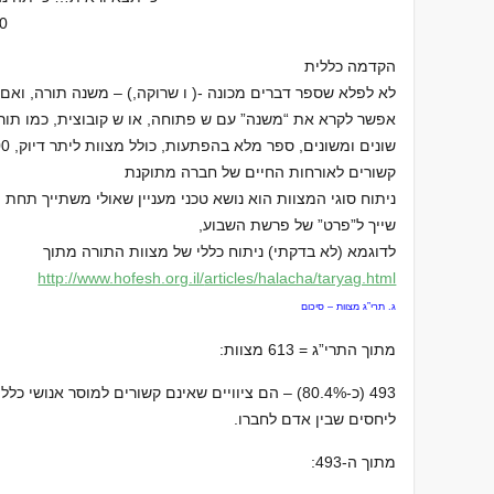
00
הקדמה כללית
לא לפלא שספר דברים מכונה -( ו שרוקה,) – משנה תורה, ואם 
אפשר לקרא את “משנה” עם ש פתוחה, או ש קובוצית, כמו תורה
קשורים לאורחות החיים של חברה מתוקנת
ניתוח סוגי המצוות הוא נושא טכני מעניין שאולי משתייך תחת ה
שייך ל”פרט” של פרשת השבוע,
לדוגמא (לא בדקתי) ניתוח כללי של מצוות התורה מתוך
http://www.hofesh.org.il/
articles/halacha/taryag.html
ג. תרי”ג מצוות – סיכום
מתוך התרי”ג = 613 מצוות:
493 (כ-80.4%) – הם ציוויים שאינם קשורים למוסר אנוש
ליחסים שבין אדם לחברו.
מתוך ה-493: