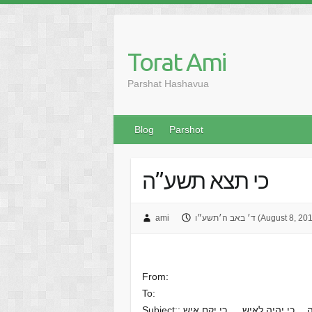
Skip
to
content
Torat Ami
Parshat Hashavua
Blog
Parshot
כי תצא תשע”ה
אב ה׳תשע״ו (August 8, 2016)
ami
From:
To:
 תהינה… כי יהיה לאיש … כי יקח איש