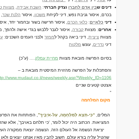
דינים ש
בין אדם לחברו
וצדק חברתי
:
השבת אבידה
,
מצוות ט
בכרם, איסור גניבת נפש, דיני לקיחת
משכון
, איסור
הלנת שכר
,
דיני
כלאיים
:
כלאי הכרם
, איסור חרישה בשור ובחמור יחד, איס
אחרים
: מצוות
קבורה
, איסור לגבר ללבוש בגדי אישה ולהפך, 
מצוות
ציצית
, דיני ביאה בקהל ל
ממזר
ולבני העמים השכנים:
עמ
דיני
נדרים
, עונש
מלקות
בסיום הפרשה מובאת מצוות
מחיית עמלק
…. (ע”כ)
והסתכלות על הפרשה מהזוית המיסטית מובאת ב –
ttp://www.mudaut.co.il/news/
weekly.asp?Weekly_ID=1106
אצטט קטעים שניים
“
מקום המלחמה
המלים,
“כִּי-תֵצֵא לַמִּלְחָמָה, עַל-אֹיְבֶיךָ”
, הפותחות את הפרשה
המציאות. הכתוב היה יכול לומר, ‘כי תלחם באויבך’, אלא שהד
יציאת הנשמה אל העולם הזה. הנשמה יוצאת ממקורה העלי
שהטיל עליה בורא עולם. חשוב להבין מאין אנחנו יוצאים ולאן 