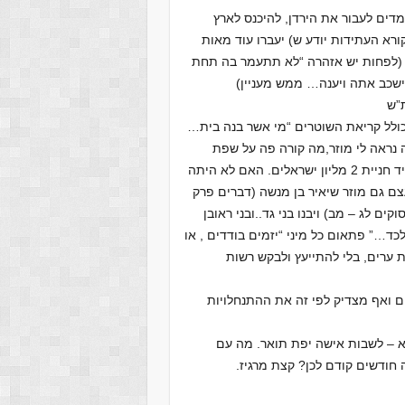
דים לעבור את הירדן, להיכנס לארץ
רא העתידות יודע ש) יעברו עוד מאות
. (לפחות יש אזהרה “לא תתעמר בה תחת
ישכב אתה ויענה… ממש מעניין)
ת”ש
 כולל קריאת השוטרים “מי אשר בנה בית…
 נראה לי יפה, עברו כ – 70 שנה וכל זה נראה לי מוזר,מה קורה פה על שפת
הירדן. שבטי ראובן גד וחצי מנשה, זה עתה קבלו נחלה, ממש ליד חניית 2 מליון ישראלים. האם לא היתה
ם גם מוזר שיאיר בן מנשה (דברים פרק
ים לג – מב) ויבנו בני גד..ובני ראובן
כד…” פתאום כל מיני “יזמים בודדים , או
 ערים, בלי להתייעץ ולבקש רשות
ם ואף מצדיק לפי זה את ההתנחלויות
א – לשבות אישה יפת תואר. מה עם