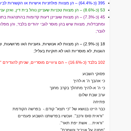
395 (כ-64.4%) – הן מצוות פולחניות אישיות או הקשורות לבית המקדש בלבד;
53 (כ-8.6%) – הן מצוות טכניות שעניינן נוהל בית דין, ואינן עניין לפרט;
45 (כ-7.3%) – הן מצוות שעניינן דעות קדומות בהתנהגות 
ומתבדלות, מצוות שיש בהן מוסר לגבי יהודים בלבד, והן מפלות ב
לגבר;
18 (כ-2.9%) – הן מצוות לא אנושיות, גזעניות ו/או מרושע
הוגנות, לא מוסריות ו/או לא חוקיות בעליל;
102 בלבד (כ-16.6%) – הם ציוויים מוסריים, שניתן להגדירם “ערכים אנושיים”.
פסוקי השבוע
כי אהבך ה’ א-להיך
כי ה’ א-להיך מתהלך בקרב מחנך
ערב שבת שלום
פתיחה
כבר היינו בנושא של “כי תצא” קודם.- בפרשה הקודמת
“וראית סוס ורכב”. ועכשיו בפרשתנו השבוע פעמיים
“וראית… אשת יפת תאר”.
“מחנה על אויביך ונשמרת”