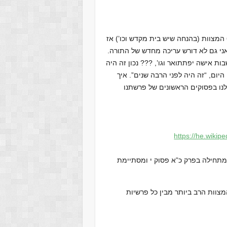
כבר טענתי שתחילת הפרשה מרגיזה. אם רוצים לקיים את 613 המצוות (בהנחה שיש בית מקדש וכו’) אז
ני גם לא דורש עריכה מחדש של התורה.
 אישה יפתתואר וגו’, ??? נכון זה היה
יום, “זה היה לפני הרבה שנים”. איך
נו בפסוקים הראשונים של פרשתנו
https://he.wikipe
מתחילה בפרק כ”א פסוק י ומסתיימת
וות הרב ביותר מבין כל פרשיות