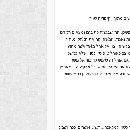
וב מתוך ויקיפדיה לעיל
משכן, הרי שבכמה כתובים נמצאים רמזים
וּמֹשֶׁה יִקַּח אֶת הָאֹהֶל וְנָטָה לוֹ
ְבַקֵּשׁ ה’ יֵצֵא אֶל אֹהֶל מוֹעֵד אֲשֶׁר מִחוּץ
ומוצב כאוהל טיפוסי,
נטוי
, שלא כמשכן
גם אוהל זה שימש לדיבור אל משה
יצא אל האוהל, אלא “כל מבקש ה'”. מאפיין
ש, ולעומת זאת,
יהושע
מצוין כנער משה
עשוי למלאכה…תשע ועשרים ככר ושבע