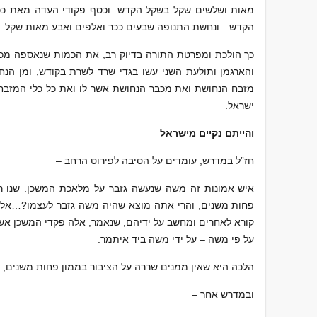
מאות ושלשים שקל בשקל הקדש. וכסף פקודי העדה מאת ככ
הקדש…ונחשת התנופה שבעים ככר ואלפים ואבע מאות שקל…
כך הולכת ומפרטת התורה בדיוק רב, את הכמות שנאספה מכל
והארגמן ותולעת השני עשו בגדי שרד לשרת בקודש, ומן הנ
מזבח הנחושת ואת מכבר הנחושת אשר לו ואת כל כלי המזבח. 
ישראל.
והייתם נקיים מישראל
חז”ל במדרש, עומדים על הסיבה לפירוט הרחב –
איש אמונות זה משה שנעשה גזבר על מלאכת המשכן. שנו רבו
פחות משנים, והרי אתה מוצא שהיה משה גזבר לעצמו?…אלא 
קורא לאחרים ומחשב על ידיהם, שנאמר, אלה פקדי המשכן אשר פ
על פי משה – על ידי משה ביד איתמר.
הלכה היא שאין ממנים שררה על הציבור בממון פחות משנים, ל
ובמדרש אחר –