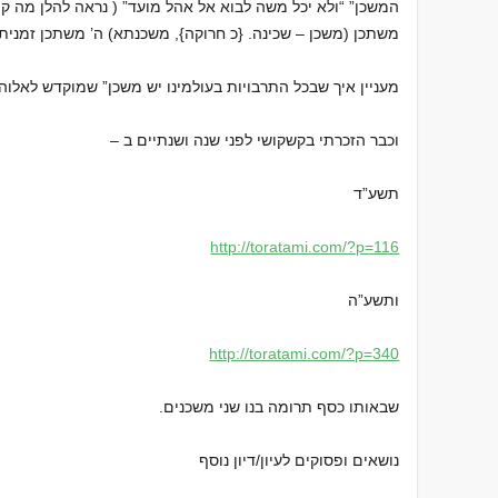
המשכן” “ולא יכל משה לבוא אל אהל מועד” ( נראה להלן מה קורה
משתכן (משכן – שכינה. {כ חרוקה}, משכנתא) ה’ משתכן זמנית 
מעניין איך שבכל התרבויות בעולמינו יש משכן” שמוקדש לאלוה
וכבר הזכרתי בקשקושי לפני שנה ושנתיים ב –
תשע”ד
http://toratami.com/?p=116
ותשע”ה
http://toratami.com/?p=340
שבאותו כסף תרומה בנו שני משכנים.
נושאים ופסוקים לעיון/דיון נוסף