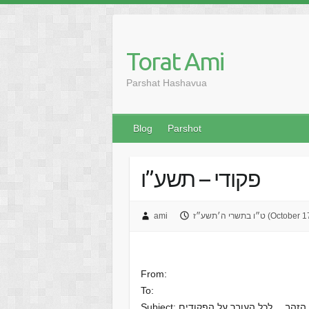
Skip
to
content
Torat Ami
Parshat Hashavua
Blog
Parshot
פקודי – תשע”ו
״ז (October 17, 2016)
ami
From:
To:
די…כל הזהב… לכל העובר על הפקודים