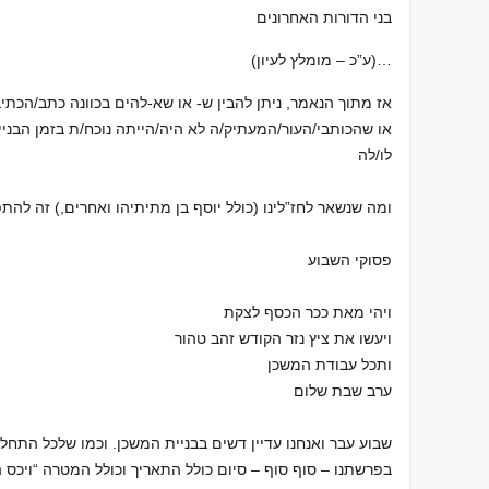
בני הדורות האחרונים
…(ע”כ – מומלץ לעיון)
אז מתוך הנאמר, ניתן להבין ש- או שא-להים בכוונה כתב/הכתי
או שהכותבי/העור/המעתיק/ה לא היה/הייתה נוכח/ת בזמן הבני
לו/לה
ומה שנשאר לחז”לינו (כולל יוסף בן מתיתיהו ואחרים,) זה להתפ
פסוקי השבוע
ויהי מאת ככר הכסף לצקת
ויעשו את ציץ נזר הקודש זהב טהור
ותכל עבודת המשכן
ערב שבת שלום
שבוע עבר ואנחנו עדיין דשים בבניית המשכן. וכמו שלכל התחלה
בפרשתנו – סוף סוף – סיום כולל התאריך וכולל המטרה “ויכס 