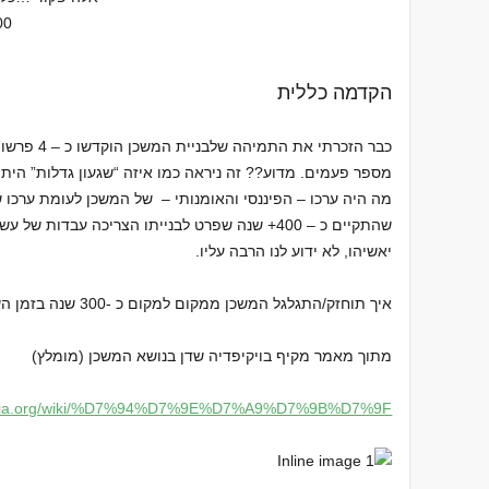
00
הקדמה כללית
כבר הזכרתי א
מספר פעמים. מדוע?? זה ניראה כמו איזה “שגעון גדלות” הית
מה היה ערכו – הפיננסי והאומנותי – של המשכן לעומת ערכ
שהתקיים כ – 400+ שנה שפרט לבנייתו הצריכה עבדות
יאשיהו, לא ידוע לנו הרבה עליו.
איך תוחזק/התגלגל המשכן ממקום למקום כ -300 שנה בזמן השופטים? לא ידוע.
מתוך מאמר מקיף בויקיפדיה שדן בנושא המשכן (מומלץ)
ipedia.org/wiki/%D7%94%D7%9E%D7%A9%D7%9B%D7%9F