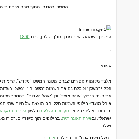
Vהמשכן בהכנה. מתוך מפה צרפתית מהמאה ה-17 
המשכן בשממה. איור מתוך תנ”ך הולמן, שנת
1890
“
שמותיו
מלבד מקומות ספורים שבהם מכונה המשכן “מקדש”, קיימות
הכינוי “משכן” וכוללת גם את השמות “משכן ה'” ו”משכן העדות
את השם הנפוץ “אוהל מועד” וכן “אוהל העדות”. במספר מקומ
[
אוהל מועד”‏
חילופי השמות הללו הם תוצאה של היות שתי המיל
נרדפות בא לידי ביטוי ב
תקבולת הצלעות
בלשון
השירה המקראי
ישראל”‏, וב
שירה האוגריתית
, בחילופים תוך-סיפוריים: “סורו נ
ויֵעלו
ת
מעל
משכן
קרח”, וכן במילה ה
אכדי