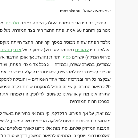
mashkanu, שמשמעה אוהל
…החצר, בה היו הכיור ומזבח העולה, הייתה בצורה
מלבנית
, או
מטרים) ורוחבה 50 אמה. פתח החצר היה בצד המזרחי, מול פתח המשכן גופו, ואורכו 20 אמה.
מלבד הפתח שהיה מכוסה במסך יקר יותר, החצר הייתה מוקפת
הקלעים היו
עמודים
(מחומר לא ידוע) שמוקמו על
אדני
נחושת
,
פירוש המילה) עשויים
כסף
ויתדות נחושת, אך אופן החיבור אינו
עמודים, במערב עשרה, ובמזרח – 3 בכל 
זה יצר קשיים רבים למפרשים, שהניחו כי כל קלע נפרש בין עמו
20 כתיאור התורה. קושי זה הוביל למסקנות שונות בקרב הפרשנים וה
התורה אינו מדויק או שאינו כפשוטו; ולחלופין, היו שפתרו את
במרכז הרוח המזרחית.
מהסוגיות החשובות נוגעות לחלוקה הפנימית של המשכן, לשאל
והמבנה המדויק שלהם. סתומות אלו נידונו לאורך כאלפיים שנ
האלכסנדרוני ויוסף בן מתתיהו לתיאור המשכן, דרך שיטות חז”