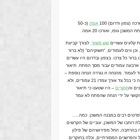
רכה (צפון ודרום) 100
אמה
(כ-50
 קלעים עשויים
שש משזר
. לצורך קביעת
 וכן ווים לעמודים, “חשוקיהם” (לא ברור
 ברור כל צרכו. בצפון ובדרום היו עשרים
צד מצדי הפתח, ועוד ארבעה עמודים עבור מסך הפתח. תיאור
ד לעמוד. מהנחה זו נגררה הנחה נוספת –
שבקצה כל רוח ובמרכזה עמד אחד העמודים – והובילה למסקנה כי בכל צד אורך עמדו 21 עמודים, ולא
חוקרים
– היו שטענו כי תיאור
 הקושי על ידי הנחה שהפתח לא עמד
…..עם זאת, על אף הפירוט הדקדקני, קיימות אי-בהירויות באשר לפרטים רבים במבנה המשכן. כמה
ת רוחבו של המשכן, עוביים של הקרשים
ה בהרחבה, החל מפירושיהם של פילון
ל והפרשנים המסורתיים, וכלה בחוקרים