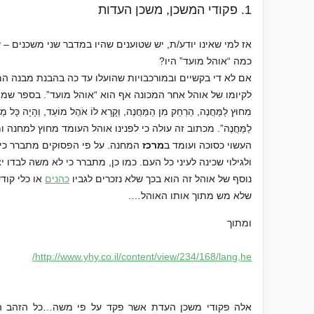
1. פקודי המשכן, משכן העדות
אז למי שאינו יודע/ת, יש שטוענים שהיו במדבר שני משכנים – ש
כמה “אוהל מועד” היו?
אם לא די בקשיים ובמורכבויות שהועלו עד כה בהבנת מבנה ה
לקיומו של אוהל אחר המכונה אף הוא “אוהל מועד”. בספר שמות נאמר: “
מִחוּץ לַמַּחֲנֶה, הַרְחֵק מִן הַמַּחֲנֶה, וְקָרָא לוֹ אֹהֶל מוֹעֵד, וְהָיָה כָּל מ
לַמַּחֲנֶה”. מכתוב זה עולה כי לפנינו אוהל העומד מחוץ למחנה 
העשוי כסוכה ועומד ב
מרכז
המחנה. על פי הפסוקים מתברר כי 
ולגילוי שכינה לעיני כל העם. כמו כן, מתברר כי לא משה לבדו 
נוסף של אוהל זה הוא בכך שלא נזכרים לגביו
כהנים
או כלי קוד
שלא מש מתוך אותו האוהל….
ומתוך
http://www.yhy.co.il/content/view/234/168/lang,he/
אלה פקודי משכן העדת אשר פקד על פי משה…כל הזהב ה