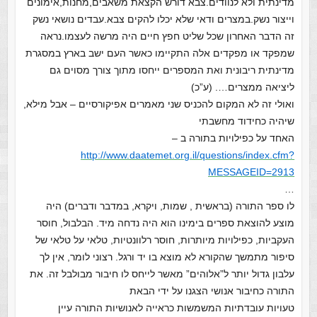
מדינתית ולא לנוודים.צבא דורש הקצאת משאבים,מחנות,אימונים
וייצור נשק.במצרים ודאי שלא יכלו להקים צבא.עבדים נושאי נשק
זה הדבר האחרון שכל שליט חפץ חיים היה מרשה לעצמו.נראה
שמפקד או מפקדים אלה התקיימו כאשר העם ישב בארץ במסגרת
מדינתית ריבונית ואת המספרים ייחסו מתוך צורך מסוים גם
ליציאה ממצרים…. (ע”כ)
ואולי זה לא המקום להכניס שני מאמרים אפיקורסיים – אבל מילא,
שיהיה כחידוד מחשבתי
האחד על כפילויות בתורה ב –
http://www.daatemet.org.il/questions/index.cfm?
MESSAGEID=2913
…
לו ספר התורה (בראשית , שמות, ויקרא, במדבר ודברים) היה
מוצע להוצאת ספרים בימינו הוא היה נדחה מיד. הבלבול, חוסר
העקביות, כפילויות מיותרות, חוסר רלוונטיות, טלאי על טלאי של
סיפור מתמשך שהקורא לא מוצא בו יד ורגל. רצוני לומר, אין לך
עלבון גדול יותר ל”אלוהים” מאשר לייחס לו חיבור מבולבל זה. את
התורה כחיבור אנושי הצגנו על ידי הבאת
טעויות עובדתיות המשמשות כראייה לאנושיות התורה עיין