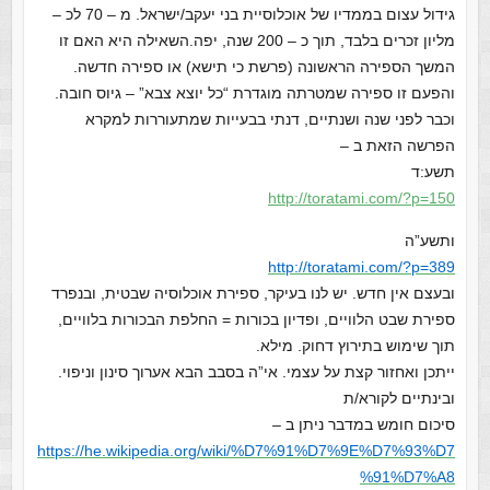
גידול עצום בממדיו של אוכלוסיית בני יעקב/ישראל. מ – 70 לכ –
מליון זכרים בלבד, תוך כ – 200 שנה, יפה.השאילה היא האם זו
המשך הספירה הראשונה (פרשת כי תישא) או ספירה חדשה.
והפעם זו ספירה שמטרתה מוגדרת “כל יוצא צבא” – גיוס חובה.
וכבר לפני שנה ושנתיים, דנתי בבעייות שמתעוררות למקרא
הפרשה הזאת ב –
תשע:ד
http://toratami.com/?p=150
ותשע”ה
http://toratami.com/?p=389
ובעצם אין חדש. יש לנו בעיקר, ספירת אוכלוסיה שבטית, ובנפרד
ספירת שבט הלוויים, ופדיון בכורות = החלפת הבכורות בלוויים,
תוך שימוש בתירוץ דחוק. מילא.
ייתכן ואחזור קצת על עצמי. אי”ה בסבב הבא אערוך סינון וניפוי.
ובינתיים לקורא/ת
סיכום חומש במדבר ניתן ב –
https://he.wikipedia.org/wiki/%D7%91%D7%9E%D7%93%D7
%91%D7%A8