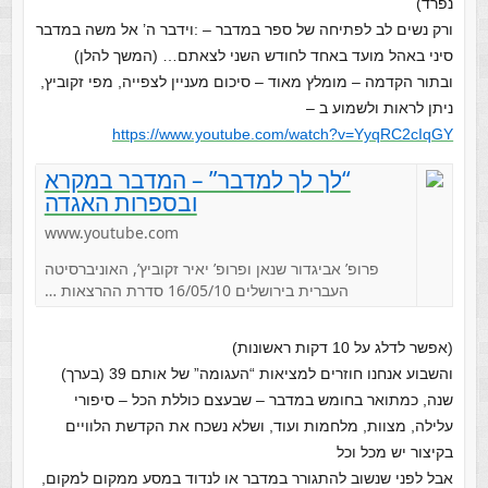
נפרד)
ורק נשים לב לפתיחה של ספר במדבר – :וידבר ה’ אל משה במדבר
סיני באהל מועד באחד לחודש השני לצאתם… (המשך להלן)
ובתור הקדמה – מומלץ מאוד – סיכום מעניין לצפייה, מפי זקוביץ,
ניתן לראות ולשמוע ב –
https://www.youtube.com/watch?v=YyqRC2cIqGY
“לך לך למדבר” – המדבר במקרא
ובספרות האגדה
www.youtube.com
פרופ’ אביגדור שנאן ופרופ’ יאיר זקוביץ’, האוניברסיטה
העברית בירושלים 16/05/10 סדרת ההרצאות …
(אפשר לדלג על 10 דקות ראשונות)
והשבוע אנחנו חוזרים למציאות “העגומה” של אותם 39 (בערך)
שנה, כמתואר בחומש במדבר – שבעצם כוללת הכל – סיפורי
עלילה, מצוות, מלחמות ועוד, ושלא נשכח את הקדשת הלוויים
בקיצור יש מכל וכל
אבל לפני שנשוב להתגורר במדבר או לנדוד במסע ממקום למקום,