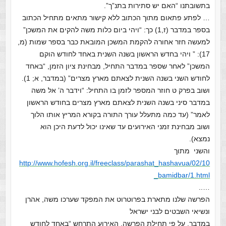
בתשובתנו “האם יש סתירות בתנ”ך”.
… לפתע פתאום מתוך הכתוב ללא קישור מתאים מתחיל הכתוב
בספר במדבר (ז,1) כך: “ויהי ביום כלות משה להקים את המשכן”
למעשה חזר אחורה להקמת המשכן המובאת כבר בספר שמות (מ,
17): ” ויהי בחדש הראשון בשנה השנית באחד לחודש הוקם
המשכן” לאחר שספר במדבר התחיל, מבחינת ציון הזמן, “באחד
לחודש השני בשנה השנית לצאתם מארץ מצרים” (במדבר, א; 1).
ושוב בפרק ט חוזר המספר לזמן בו התחיל: “וידבר ה’ אל משה
במדבר סיני בשנה השנית לצאתם מארץ מצרים בחודש הראשון
לאמר” (עד כמה מתעלל עורך התורה בקורא המריץ אותו הלוך
ושוב מבחינת זמני האירועים עד שאינו יכול לדעת היכן הוא
נמצא).
והשני מתוך
http://www.hofesh.org.il/freeclass/parashat_hashavua/02/10
_bamidbar/1.html
…..
הפרשה שלנו מתארת בפרוטרוט את המפקד שערכו משה, אהרן
ונשיאי השבטים לבני ישראל
במדבר. על פי תחילת הפרשה, האירוע התרחש “באחד לחודש