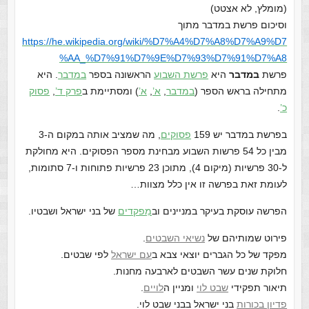
(מומלץ, לא אצטט)
וסיכום פרשת במדבר מתוך
https://he.wikipedia.org/wiki/%D7%A4%D7%A8%D7%A9%D7
%AA_%D7%91%D7%9E%D7%93%D7%91%D7%A8
פרשת
במדבר
היא
פרשת השבוע
הראשונה בספר
במדבר
. היא
מתחילה בראש הספר (
במדבר
,
א’
,
א’
) ומסתיימת ב
פרק ד’
,
פסוק
כ’
.
בפרשת במדבר יש 159
פסוקים
, מה שמציב אותה במקום ה-3
מבין כל 54 פרשות השבוע מבחינת מספר הפסוקים. היא מחולקת
ל-30 פרשיות (מיקום 4), מתוכן 23 פרשיות פתוחות ו-7 סתומות,
לעומת זאת בפרשה זו אין כלל מצוות…
הפרשה עוסקת בעיקר במניינים וב
מִפקדים
של בני ישראל ושבטיו.
פירוט שמותיהם של
נשיאי השבטים
.
מפקד של כל הגברים יוצאי צבא ב
עם ישראל
לפי שבטים.
חלוקת שנים עשר השבטים לארבעה מחנות.
תיאור תפקידי
שבט לוי
ומניין ה
לויים
.
פדיון בכורות
בני ישראל בבני שבט לוי.