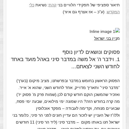
תיאור ספציפי של תפקידי הלוויים בני
קהת
: נשיאת
כלי
המקדש
. (ע”כ – אז אצרף גם איור)
מ
ניין בני ישראל
פסוקים ונושאים לדיון נוסף
1. וידבר ה’ אל משה במדבר סיני באהל מועד באחד
לחודש השני לצאתם…
הפסוק הראשון בחומש במדבר ובפרשתנו, מציב מיקום (בערך)
“מדבר סיני” ותאריך מדוייק, אחד לחודש השני, שהוא א’ אייר.
ואזכיר שהמשכן הוקם חודש קודם לכן.(שמות פרק מ’ פסוק יז’)
מה קרה בחודש הזה? היו שמונה ימי מילואים, שבעה ימי פסח,
שבועיים מנוחה, וקדימה לעבודה – מפקד אוכלוסין
וללו”ז של העניין יש לזכור הם עדיין חונים לפני הר סיני, כלומר בני
ישראל חנו באותו מקום – מדבר סיני (ליד הר סיני) 11 חודשים