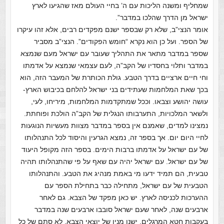
שמחליף ומשנה הליכות עם ה’ בחיי העולם מאז שהגיעו לארץ
ישראל מן הדרך שהלכו במדבר”.
אומר הנצי”ב, שלא רק שבספר ישנם מפקדים רבים, אלא זהו עיקרו
של הספר. ועל כן הוא נקרא “חומש הפקודים”. הנצי”ב מסביר
שספר במדבר מתאר את התהליך שעובר עם ישראל מעם שנמצא
במדבר ותלוי בחסדיו של הקב”ה, לעם עצמאי שנמצא על אדמתו
וחי חיים ארציים בדרך הטבע. גולת הכותרת של המעבר הזה, הוא
בכך שאת המלחמות שעתידים בני ישראל להלחם בכיבוש הארץ-
עושה יהושע וצבאו. וככל שמתקדמות המלחמות, מיריחו, לעי,
ולשאר המלכויות, התערבותו הנגלית של הקב”ה הולכת ופוחתת.
נמצינו למדים, שאמנם אין בספר במדבר מצוות מעשיות הנוגעות
לחיי היום יום. אך בספר זה, נמצא הגרעין והיסוד לכל התנהלותו
של עם ישראל על אדמתו ברבות הימים. בספר הזה מקופל היעוד
של עם ישראל. עם ישראל יהיה עם שאף על פי שהתנהלותו תהיה
טבעית, הם תמיד ידעו מי באמת מנהיג את הטבע. והתנהלותו
הטבעית של עם ישראל, מתחילה כבר בתחילת הספר עם
ההערכות לכניסה לארץ. יש כאן מפקד של הצבא. גם לאחר
ארבעים שנה, לאחר שעם ישראל סובבו ארבעים שנה במדבר
בעקבות חטא המרגלים, ישנו מנין של יוצאי הצבא. לא סתם של כל