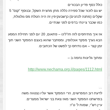
כולל כסף פדיון הבכורים
יש גם לזכור שכל ספירה כללה מתן מחצית השקל, ובנוסף “קנס” 5
שקלים (מתנה לכהנים) כךשבעקיפין זה היה הטלת מס גולגולת,
כמו שכבר ציינתי בדפים לפני שנתיים.
אז איך מתיחסים לזה חז”לינו – פתאום, 20 יום לפני תחילת המסע
הבא נערך מפקד אוכלוסין, ומסתבר שהוא בעצם המפקד השני תוך
זמן קצר – אם נתיחס כך לפשט של הכתובים.
ומתוך גליונות נחמה ב –
http://www.nechama.org.il/pages/1112.html
…
לדעת רוב המפרשים, הרי המפקד אשר עליו נצטווה משה
בפרשתנו המפקד השני מאז צאת בני ישראל ממצרים.
עיין רש”י, שמות ל’ ט”ז: