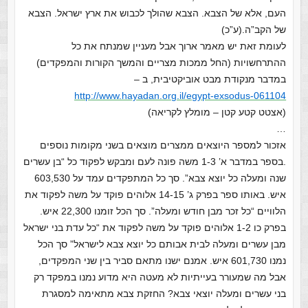
העם, אלא של הצבא. הצבא שהולך לכבוש את ארץ ישראל. הצבא
של הקב”ה.(ע”כ)
לעומת זאת יש מאמר ארוך אבל מעניין שמנתח את כל
ההתרחשויות (החל ממכות מצריים והמשך הקורות והמפקדים)
במדבר מנקודת מבט אוביקטיבית, ב –
http://www.hayadan.org.il/egypt-exsodus-061104
(אצטט קטע קטן – מומלץ לקריאה)
…
אזכור למספר היוצאים ממצרים מוצאים בשני מקומות נוספים
.בספר במדבר א’ 1-3 משה פונה לעם ומבקש לפקוד כל “בן עשרים
שנה ומעלה כל יוצא צבא”. סך כל המתפקדים עמד על 603,530
איש. באותו ספר בפרק ג’ 14-15 אלוהים פוקד על משה לפקוד את
הלוויים “כל זכר מבן חודש ומעלה”. סך הכל זומנו 22,300 איש.
בפרק כו 1-2 אלוהים פוקד על משה לפקוד את “כל עדת בני ישראל
מבן עשרים ומעלה לבית אבותם כל יוצא צבא לישראל” סך הכל
נמנו 601,730 איש. אמנם ישנו מתאם סביר בין שני המפקדים,
אבל מה שמעורר בעייתיות לא מעטה היא מדוע נמנו במפקד רק
בני עשרים ומעלה יוצאי צבא? החזקת צבא מתאימה למסגרת