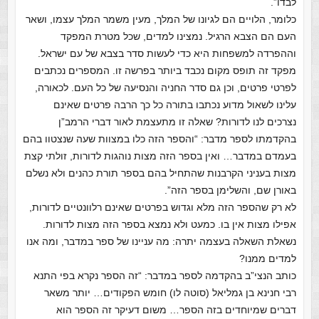
לבדו”.
כלומר, הלויים הם לגיונו של המלך, מעין משמר המלך עצמו, ושאר
העם הם הצבא הרגיל. נמצינו למדים, שכל מטרת המפקד
וההפרדה למשפחות היא כדי לעשות סדר בצבא של עם ישראל.
מפקד זה תופס מקום נכבד ביותר בפרשה זו. המספרים נכתבים
לפרטי פרטים, וכן גם סדר החניה והנסיעה של כל העם. לכאורה,
עלינו לשאול מדוע נכתבו בתורה כל כך הרבה פרטים שאינם
נצרכים לנו לדורות? שאלה זו מתעצמת לאור דברי הרמב”ן
בהקדמתו לספר מדבר: “והספר הזה כלו במצוות שעה שנצטוו בהם
בעמדם במדבר… ואין בספר הזה מצות נוהגות לדורות, זולתי קצת
מצות בעניני הקרבנות שהתחיל בהם בספר תורת כהנים ולא נשלם
באורן שם, והשלימן בספר הזה”.
לא רק שהספר הזה מלא וגדוש בפרטים שאינם רלוונטיים לדורות,
אפילו מצות אין בו. כמעט ולא נמצא בספר הזה מצות לדורות.
נשאלת השאלה בעצמה יתרה: מה עניינו של ספר במדבר, ומה אנו
למדים ממנו?
כותב הנצי”ב בהקדמה לספר במדבר: “זה הספר נקרא בפי התנא
רבי חנינא בן גמליאל (סוטה לו) חומש הפקודים… יותר משאר
דברים שמיוחדים בזה הספר… משום דעיקר זה הספר הוא