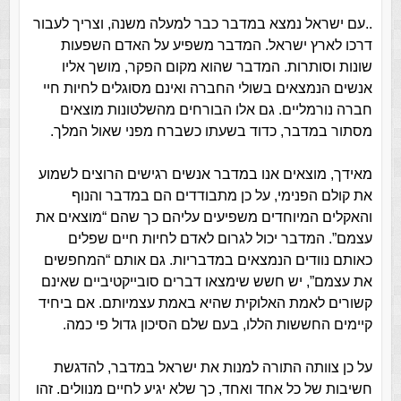
..
עם ישראל נמצא במדבר כבר למעלה משנה, וצריך לעבור
דרכו לארץ ישראל. המדבר משפיע על האדם השפעות
שונות וסותרות. המדבר שהוא מקום הפקר, מושך אליו
אנשים הנמצאים בשולי החברה ואינם מסוגלים לחיות חיי
חברה נורמליים. גם אלו הבורחים מהשלטונות מוצאים
מסתור במדבר, כדוד בשעתו כשברח מפני שאול המלך.
מאידך, מוצאים אנו במדבר אנשים רגישים הרוצים לשמוע
את קולם הפנימי, על כן מתבודדים הם במדבר והנוף
והאקלים המיוחדים משפיעים עליהם כך שהם “מוצאים את
עצמם”. המדבר יכול לגרום לאדם לחיות חיים שפלים
כאותם נוודים הנמצאים במדבריות. גם אותם “המחפשים
את עצמם”, יש חשש שימצאו דברים סובייקטיביים שאינם
קשורים לאמת האלוקית שהיא באמת עצמיותם. אם ביחיד
קיימים החששות הללו, בעם שלם הסיכון גדול פי כמה.
על כן צוותה התורה למנות את ישראל במדבר, להדגשת
חשיבות של כל אחד ואחד, כך שלא יגיע לחיים מנוולים. זהו