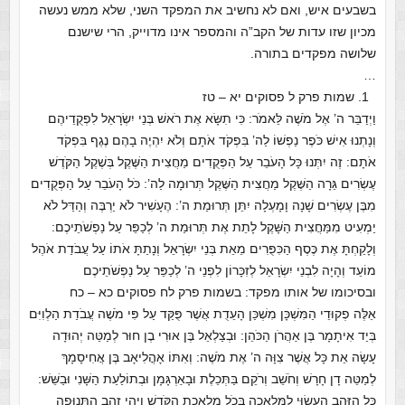
בשבעים איש, ואם לא נחשיב את המפקד השני, שלא ממש נעשה
מכיון שזו עדות של הקב”ה והמספר אינו מדוייק, הרי שישנם
שלושה מפקדים בתורה.
…
1. שמות פרק ל פסוקים יא – טז
וַיְדַבֵּר ה’ אֶל מֹשֶׁה לֵּאמֹר: כִּי תִשָּׂא אֶת רֹאשׁ בְּנֵי יִשְׂרָאֵל לִפְקֻדֵיהֶם
וְנָתְנוּ אִישׁ כֹּפֶר נַפְשׁוֹ לַה’ בִּפְקֹד אֹתָם וְלֹא יִהְיֶה בָהֶם נֶגֶף בִּפְקֹד
אֹתָם: זֶה יִתְּנוּ כָּל הָעֹבֵר עַל הַפְּקֻדִים מַחֲצִית הַשֶּׁקֶל בְּשֶׁקֶל הַקֹּדֶשׁ
עֶשְׂרִים גֵּרָה הַשֶּׁקֶל מַחֲצִית הַשֶּׁקֶל תְּרוּמָה לַה’: כֹּל הָעֹבֵר עַל הַפְּקֻדִים
מִבֶּן עֶשְׂרִים שָׁנָה וָמָעְלָה יִתֵּן תְּרוּמַת ה’: הֶעָשִׁיר לֹא יַרְבֶּה וְהַדַּל לֹא
יַמְעִיט מִמַּחֲצִית הַשָּׁקֶל לָתֵת אֶת תְּרוּמַת ה’ לְכַפֵּר עַל נַפְשֹׁתֵיכֶם:
וְלָקַחְתָּ אֶת כֶּסֶף הַכִּפֻּרִים מֵאֵת בְּנֵי יִשְׂרָאֵל וְנָתַתָּ אֹתוֹ עַל עֲבֹדַת אֹהֶל
מוֹעֵד וְהָיָה לִבְנֵי יִשְׂרָאֵל לְזִכָּרוֹן לִפְנֵי ה’ לְכַפֵּר עַל נַפְשֹׁתֵיכֶם
ובסיכומו של אותו מפקד: בשמות פרק לח פסוקים כא – כח
אֵלֶּה פְקוּדֵי הַמִּשְׁכָּן מִשְׁכַּן הָעֵדֻת אֲשֶׁר פֻּקַּד עַל פִּי מֹשֶׁה עֲבֹדַת הַלְוִיִּם
בְּיַד אִיתָמָר בֶּן אַהֲרֹן הַכֹּהֵן: וּבְצַלְאֵל בֶּן אוּרִי בֶן חוּר לְמַטֵּה יְהוּדָה
עָשָׂה אֵת כָּל אֲשֶׁר צִוָּה ה’ אֶת מֹשֶׁה: וְאִתּוֹ אָהֳלִיאָב בֶּן אֲחִיסָמָךְ
לְמַטֵּה דָן חָרָשׁ וְחֹשֵׁב וְרֹקֵם בַּתְּכֵלֶת וּבָאַרְגָּמָן וּבְתוֹלַעַת הַשָּׁנִי וּבַשֵּׁשׁ:
כָּל הַזָּהָב הֶעָשׂוּי לַמְּלָאכָה בְּכֹל מְלֶאכֶת הַקֹּדֶשׁ וַיְהִי זְהַב הַתְּנוּפָה