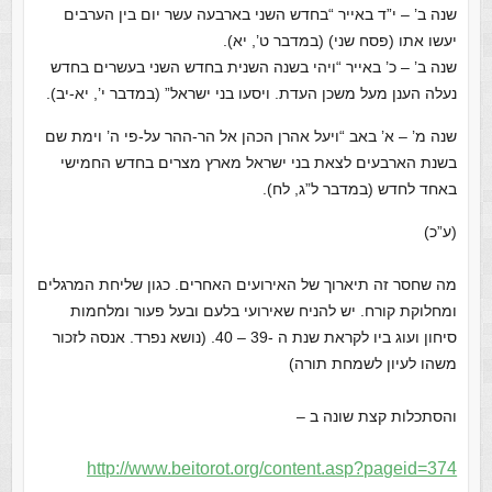
שנה ב’ – י”ד באייר “בחדש השני בארבעה עשר יום בין הערבים
יעשו אתו (פסח שני) (במדבר ט’, יא).
שנה ב’ – כ’ באייר “ויהי בשנה השנית בחדש השני בעשרים בחדש
נעלה הענן מעל משכן העדת. ויסעו בני ישראל” (במדבר י’, יא-יב).
שנה מ’ – א’ באב “ויעל אהרן הכהן אל הר-ההר על-פי ה’ וימת שם
בשנת הארבעים לצאת בני ישראל מארץ מצרים בחדש החמישי
באחד לחדש (במדבר ל”ג, לח).
(ע”כ)
מה שחסר זה תיארוך של האירועים האחרים. כגון שליחת המרגלים
ומחלוקת קורח. יש להניח שאירועי בלעם ובעל פעור ומלחמות
סיחון ועוג ביו לקראת שנת ה -39 – 40. (נושא נפרד. אנסה לזכור
משהו לעיון לשמחת תורה)
והסתכלות קצת שונה ב –
http://www.beitorot.org/content.asp?pageid=374