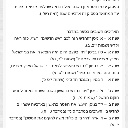
בפסוק עצמו חסר ציון השנה, אולם נראה שחלפו מיציאת מצרים
עד המתואר בפסוק זה ארבעים שנה (ראה רש”י).
…
תאריכים חשובים בספר במדבר
שנה א’ – א’ ניסן “החדש הזה לכם ראש חדשים”. רש”י: כזה ראה
וקדש (שמות י”ב, ב).
שנה א’ – ט”ו בניסן “ויהי בעצם היום הזה הוציא ה’ את בני ישראל
מארץ מצרים על צבאתם” (שמות י”ב, נא).
שנה א’ – א’ בסיוון “בחדש השלישי לצאת בני ישראל מארץ מצרים,
ביום הזה באו מדבר סיני” (שמות י”ט, א).
שנה א’ – ו’ בסיוון מעמד הר סיני (שמות י”ט-כ’).
שנה ב’ – א’ בניסן “ויהי בחדש הראשון בשנה השנית באחד לחדש
הוקם המשכן” (שמות מ’, יז).
שנה ב’ – י”ד בניסן “ויעשו את הפסח בראשון בארבעה עשר יום
לחדש בין הערבים במדבר סיני” (במדבר ט’, ה).
שנה ב’ – א’ אייר “ויהי ביום כלות משה להקים את המשכן” (במדבר
ז’, א).