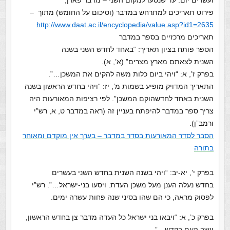
ועשרים יום. עד שנסעו למקום השני – מדבר פארן,
פירוט תאריכים למתרחש במדבר (וסיכום על החומש) מתוך –
http://www.daat.ac.il/encyclopedia/value.asp?id1=2635
תאריכים מרכזיים בספר במדבר
הספר פותח בציון תאריך: “באחד לחדש השני בשנה
השנית לצאתם מארץ מצרים” (א’, א).
בפרק ז’, א: “ויהי ביום כלות משה להקים את המשכן…”.
התאריך המדויק מופיע בשמות מ’, יז: “ויהי בחדש הראשון בשנה
השנית באחד לחדשהוקם המשכן”. לפי רציפות המאורעות היה
צריך ספר במדבר להיפתח בעניין זה (ראה במדבר ט, א, רש”י
ורמב”ן).
הסבר לסדר המאורעות בסדר במדבר – בערך אין מוקדם ומאוחר
בתורה
בפרק י’, יא-יב: “ויהי בשנה השנית בחדש השני בעשרים
בחדש נעלה הענן מעל משכן העדת. ויסעו בני-ישראל…”. רש”י
לפסוק מראה, כי הם שהו בסיני שנה פחות עשרה ימים.
בפרק כ’, א: “ויבאו בני ישראל כל העדה מדבר צן בחדש הראשון,
וישב העם בקדש…”.