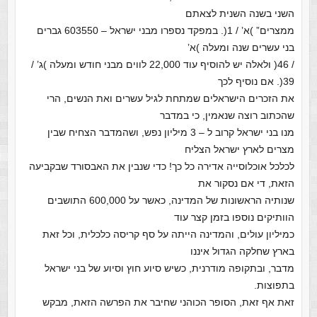
השני בשנה השנית לצאתם
ממצרים” )א’ / 1(. במפקד נספרו מבני ישראל – 603550 גברים
בני עשרים שנה ומעלה )א’
/ 46( ולאלה יש להוסיף עוד 22,000 לווים מבני חודש ומעלה )ג’ /
39(. אם נוסיף לכך
את הזכרים הישראלים שמתחת לגיל עשרים ואת הנשים, הרי
שהכתוב רוצה שנאמין, כי במדבר
מנו בני ישראל קרוב ל – 3 מיליון נפש, ושהמדבר הצחיח שבין
מצרים לארץ ישראל הצליח
לכלכל אוכלוסייה אדירה כל כך! כדי שנבין את האבסורד שבקביעה
הזאת, די אם נסקור את
שנותיה הראשונות של המדינה, כאשר על 600,000 התושבים
הוותיקים נוספו בזמן קצר עוד
כמיליון עולים, והמדינה הייתה על סף קריסה כלכלית, וכל זאת
בארץ שחלקה הגדול איננו
מדבר, ובתקופה מודרנית, כשיש סיוע חוץ וסיוע של בני ישראל
בתפוצות.
זאת אף זאת, הסופר הכוהני שחיבר את הפרשה הזאת, מבקש