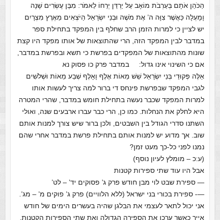
הַכֹּהֵן אֹתָם בְּעַרְבֹת מוֹאָב עַל יַרְדֵּן יְרֵחוֹ לֵאמֹר: מִבֶּן עֶשְׂרִים שָׁנָה
וָמָעְלָה כַּאֲשֶׁר צִוָּה ה’ אֶת מֹשֶׁה וּבְנֵי יִשְׂרָאֵל הַיֹּצְאִים מֵאֶרֶץ מִצְרָיִם
יש לציין כי למרות הזמן הרב שחלף בין המפקד בתחילת ספר
במדבר לבין המפקד הזה, הרי שהתוצאות של אותו מפקד היו קצת
שונות מהתוצאות של המפקדים בפרשת כי תשא ובפרשת במדבר,
אם כי השינוי אינו גדול: במדבר פרק כו פסוק נא
אֵלֶּה פְּקוּדֵי בְּנֵי יִשְׂרָאֵל שֵׁשׁ מֵאוֹת אֶלֶף וָאָלֶף שְׁבַע מֵאוֹת וּשְׁלֹשִׁים
לגבי המפקד שבפרשת פינחס די ברור למה צריך לעשות אותו
למרות המפקד שכבר נעשה בתחילת חומש במדבר, שהרי המטרה
היא לחלק את הנחלות. כמו כן, הרי כבר עברו ארבעים שנה, ואולי
השתנו סדרי הגודל בין השבטים, ולכן ברור שיש צורך למנות אותם
שוב. אך מדוע יש למנות אותם בתחילת פרשת במדבר אחרי שהם
נמנו לפני כל-כך מעט זמן?
(ע:כ – מומלץ לעיון נוסף)
אבל היו עוד שתי ספירות קטנות
— ספירת שבט לוי מבן חודש פרק ג’ פסוקים יד’ – לט’
—- ספירת בכורי בני ישראל (ללא הלוויים) פרק ג’ פוקים מ’ – מג’.
אני יכול לתאר לעצמי את הבלגן שהיה בעשרים הימים של חודש
אייר כאשר ערכו את הספירה הגדולה ואת שתי הספירות הקטנות,