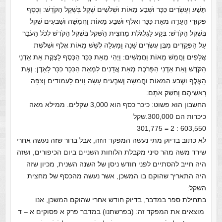
תֵּשַׁע וְעֶשְׂרִים כִּכָּר וּשְׁבַע מֵאוֹת וּשְׁלֹשִׁים שֶׁקֶל בְּשֶׁקֶל הַקֹּדֶשׁ: וְכֶסֶף
פְּקוּדֵי הָעֵדָה מְאַת כִּכָּר וְאֶלֶף וּשְׁבַע מֵאוֹת וַחֲמִשָּׁה וְשִׁבְעִים שֶׁקֶל
בְּשֶׁקֶל הַקֹּדֶשׁ: בֶּקַע לַגֻּלְגֹּלֶת מַחֲצִית הַשֶּׁקֶל בְּשֶׁקֶל הַקֹּדֶשׁ לְכֹל הָעֹבֵר
עַל הַפְּקֻדִים מִבֶּן עֶשְׂרִים שָׁנָה וָמַעְלָה לְשֵׁשׁ מֵאוֹת אֶלֶף וּשְׁלֹשֶׁת
אֲלָפִים וַחֲמֵשׁ מֵאוֹת וַחֲמִשִּׁים: וַיְהִי מְאַת כִּכַּר הַכֶּסֶף לָצֶקֶת אֵת אַדְנֵי
הַקֹּדֶשׁ וְאֵת אַדְנֵי הַפָּרֹכֶת מְאַת אֲדָנִים לִמְאַת הַכִּכָּר כִּכָּר לָאָדֶן: וְאֶת
הָאֶלֶף וּשְׁבַע הַמֵּאוֹת וַחֲמִשָּׁה וְשִׁבְעִים עָשָׂה וָוִים לָעַמּוּדִים וְצִפָּה
רָאשֵׁיהֶם וְחִשַּׁק אֹתָם:
החשבון הוא פשוט: כיכר כסף הוא 3,000 שקלים. ממילא מאה
כיכרות הם 300,000.שקל
603,550 : 2 = 301,775
לא כתוב בדיוק מתי נעשה המפקד הזה, אבל ברור שזה נעשה אחרי
שירד משה מהר סיני מקבלת הלוחות השניים ביום הכיפורים, ושזה
היה חייב להסתיים לפני חודש ניסן של השנה השנית, מכיון שזה
היה התאריך שהוקם בו המשכן, אשר נעשה מהכסף של מחצית
השקל:
בתחילת ספר במדבר, בדיוק חודש אחרי שהוקם המשכן, אנו
מוצאים את המפקד זה: (בפרשתנו) במדבר פרק א פסוקים א – ד