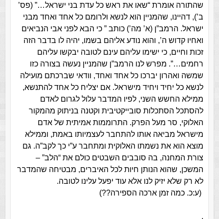
שהתורה אומרת “שאו את ראש כל עדת בני ישראל…” (פס’
ב’), דהיינו, שהמניין הוא לנשא ולרומם כל אחד ואחד מבני
ישראל. הרמב”ן (א’ מה’) כותב ” כי הבא לפני אבי הנביאים
ואחיו קדוש ה’, והוא נודע אליהם בשמו, יהיה לו בדבר הזה
זכות וחיים, כי ישימו עליהם עינם לטובה יבקשו עליהם
רחמים…”. מפרש לנו הרמב”ן שהמניין נעשה בצורה כזו
שמשה ואהרון יברכו כל אחד ואחד, וודאי שברכתם מועילה
לנשא כל יחיד ויחיד מישראל. אם יצליח כל אחד להתנשא,
ממילא החשש השני, לפיו המדבר עלול לגרום לאדם
להסתכל הסתכלות סובייקטיבית וקטנה בניתוק מהמקור
האלוקי, סר מעל הפרק. התרוממות אמיתית של אדם
מישראל מביאה אותו להתחבר לעצמיותו באמת, וממילא
מוצא הוא את נשמתו האלוקית ומתחבר ע”י כך לקב”ה. גם
צורת המחנה, בה סובבים השבטים כולם את “הלב” –
המשכן, שהוא הנותן חיות לכל האיברים, מבטיחה שהמדבר
לא רק שלא יזיק לנו אלא עוד יפעל עלינו לטובה.
(ע:כ. כמה זמן ארכה הספירה??)
.