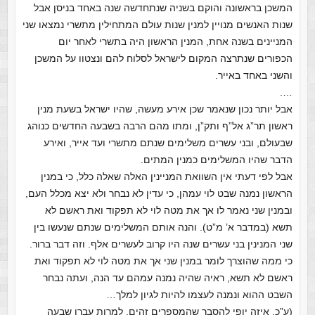
המשכן בראשונה והוקם בשניה שנתחדשה שנה באחד בניסן אבל
שנות האנשים מנויין למנין שנות עולם המתחילין מתשרי נמצאו שני
המניינים בשנה אחת, המנין הראשון היה בתשרי לאחר יום
הכפורים שנתרצה המקום לישראל לסלוח להם ונצטוו על המשכן
והשני באחד באייר.
….
אבל יותר נכון שנאמר שכן אירע מעשה, שהיו ישראל בשעת מנין
ראשון תר”ג אל”ף ותק”ן, ומתו מהם הרבה בשבעה החדשים כנוהג
שבעולם, ובני עשרים משלימים שנתם מתשרי ועד אייר, ואירע
הדבר שהיו המשלימים כמנין המתים.
אבל לפי דעתי אין השוואת המניינין האלה שאלה כלל, כי במנין
הראשון נמנה שבט לוי עמהן, כי עדין לא נבחר ולא יצא מכלל העם,
ובמנין שני נאמר לו אך את מטה לוי לא תפקוד ואת ראשם לא
תשא (במדבר א’ מ”ט). והנה אותם המשלימים שנתם שנעשו בין
שני המנינין בני עשרים שנה היו קרוב לעשרים אלף. וזה דבר ברור.
כי ממה שהוצרך לומר במנין שני אך את מטה לוי לא תפקוד ואת
ראשם לא תשא, ראיה שהיה נמנה עמהם עד הנה, ועתה נבחר
השבט ההוא ונמנה לעצמו להיות לגיון למלך…
(ע”כ. איזה יופי להסבר שהמספרים זהים, למרות עברו שבעה