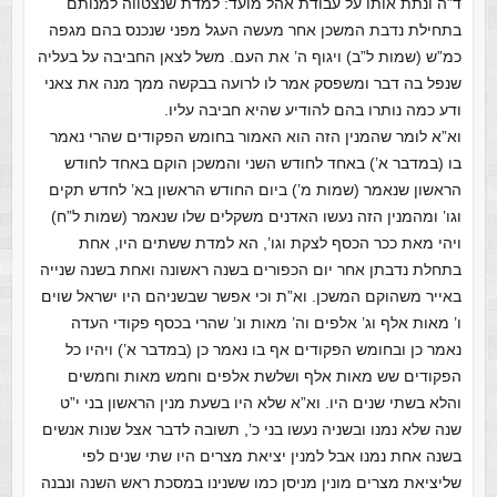
ד”ה ונתת אותו על עבודת אהל מועד: למדת שנצטווה למנותם
בתחילת נדבת המשכן אחר מעשה העגל מפני שנכנס בהם מגפה
כמ”ש (שמות ל”ב) ויגוף ה’ את העם. משל לצאן החביבה על בעליה
שנפל בה דבר ומשפסק אמר לו לרועה בבקשה ממך מנה את צאני
ודע כמה נותרו בהם להודיע שהיא חביבה עליו.
וא”א לומר שהמנין הזה הוא האמור בחומש הפקודים שהרי נאמר
בו (במדבר א’) באחד לחודש השני והמשכן הוקם באחד לחודש
הראשון שנאמר (שמות מ’) ביום החודש הראשון בא’ לחדש תקים
וגו’ ומהמנין הזה נעשו האדנים משקלים שלו שנאמר (שמות ל”ח)
ויהי מאת ככר הכסף לצקת וגו’, הא למדת ששתים היו, אחת
בתחלת נדבתן אחר יום הכפורים בשנה ראשונה ואחת בשנה שנייה
באייר משהוקם המשכן. וא”ת וכי אפשר שבשניהם היו ישראל שוים
ו’ מאות אלף וג’ אלפים וה’ מאות ונ’ שהרי בכסף פקודי העדה
נאמר כן ובחומש הפקודים אף בו נאמר כן (במדבר א’) ויהיו כל
הפקודים שש מאות אלף ושלשת אלפים וחמש מאות וחמשים
והלא בשתי שנים היו. וא”א שלא היו בשעת מנין הראשון בני י”ט
שנה שלא נמנו ובשניה נעשו בני כ’, תשובה לדבר אצל שנות אנשים
בשנה אחת נמנו אבל למנין יציאת מצרים היו שתי שנים לפי
שליציאת מצרים מונין מניסן כמו ששנינו במסכת ראש השנה ונבנה