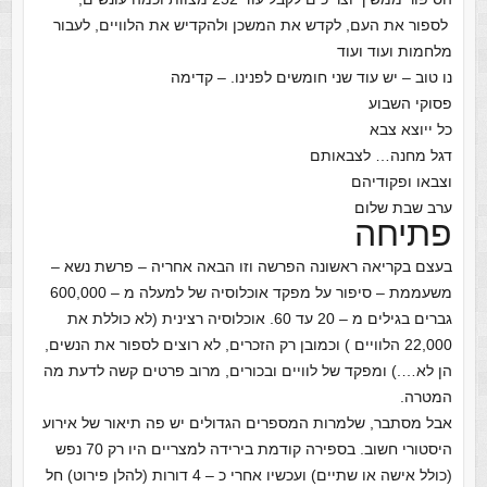
לספור את העם, לקדש את המשכן ולהקדיש את הלוויים, לעבור
מלחמות ועוד ועוד
נו טוב – יש עוד שני חומשים לפנינו. – קדימה
פסוקי השבוע
כל ייוצא צבא
דגל מחנה… לצבאותם
וצבאו ופקודיהם
ערב שבת שלום
פתיחה
בעצם בקריאה ראשונה הפרשה וזו הבאה אחריה – פרשת נשא –
משעממת – סיפור על מפקד אוכלוסיה של למעלה מ – 600,000
גברים בגילים מ – 20 עד 60. אוכלוסיה רצינית (לא כוללת את
22,000 הלוויים ) וכמובן רק הזכרים, לא רוצים לספור את הנשים,
הן לא….) ומפקד של לוויים ובכורים, מרוב פרטים קשה לדעת מה
המטרה.
אבל מסתבר, שלמרות המספרים הגדולים יש פה תיאור של אירוע
היסטורי חשוב. בספירה קודמת בירידה למצריים היו רק 70 נפש
(כולל אישה או שתיים) ועכשיו אחרי כ – 4 דורות (להלן פירוט) חל