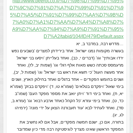
http://www.beerot.co.il/%D7%98%D7%99%D7%95%
D7%9C%D7%91%D7%A7%D7%99%D7%91%D7%9
5%D7%A5/%D7%91%D7%99%D7%AA%D7%9B%D
7%A0%D7%A1%D7%AA/%D7%A4%D7%A8%D7%
A9%D7%AA%D7%94%D7%A9%D7%91%D7%95%
D7%A2/tabid/104/ID/479/Default.aspx
…מדרש רבה, במדבר ב, יא
בעשרה מקומות נמנו ישראל. אחד בירידתן למצרים ‘בשבעים נפש
ירדו אבותיך’ וגו’ (דברים י, כב), ואחד בעלייתן ‘ויסעו בני ישראל
מרעמסס סכתה כשש מאות אלף רגלי וגו’ (שמות יב, לז), ואחד
אחר מעשה העגל ‘כי תשא את ראש בני ישראל’ וגו’ (שמות ל, יב),
ושנים בחומש הפקודים – אחד בדגלים ואחד בחילוק הארץ, ושנים
בימי שאול ‘ויפקדם בטלאים’ (שמו”א טו, ד) ‘ויפקדם בבזק’ (שמו”א
יא, ח), ואחד בימי דוד ‘ויתן יואב את מספר מפקד העם’ (שמו”ב
כד, ט), ואחד בימי עזרא ‘כל הקהל כאחד ארבע רבוא’ וגו’ (עזרא ב,
סד), ואחד לעתיד לבא ‘עוד תעבורנה הצאן על ידי מונה’ (ירמיהו
לג, יג).
בתורה, אם כן, ישנם חמשה מפקדים, אבל אם לא נחשיב את
המפקד הראשון שאינו מצריך לוגיסטיקה רבה מדי כיון שמדובר