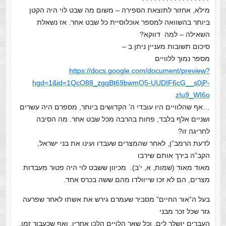
מילא, אחזור לתוצאת הספירה – משום מה שבט לוי היה הקטן
ביותר בהשוואה למספר אוכלוסיית כל שבט אחר. אז נשאלת
השאילה – למה דווקא?
סיכום תשובות מעניין ניתן ב –
מספר נמוך ללוויים
https://docs.google.com/document/preview?
hgd=1&id=1QcO88_zgqBt69bwmO5-UUDIF6cG__s0jP-
zIu9_WI6o
…
אף שהלוויים היו עובדי ה’ הקדושים ביותר, מספרם היה עשרים
ושניים אלף בלבד, פחות בהרבה מכל שבט אחר. מה הסיבה
לחריגה זו?
לדעת הרמב”ן, לאחר שהמצרים שעבדו ועינו את בני ישראל,
הקב”ה בירך אותם שירבו
מאוד מאוד (שמות, א, י’ב). מכיוון ששבט לוי היה פטור מעבדות
מצרים, הם לא זכו שייוולדו מהם ששה בכרס אחד.
בעל ה”אור החיים” מסביר שעמרם גירש את אשתו לאחר שפרעה
גזר שכל זכר מבני
העברים יושלך לים, וכל שאר הלויים הלכו אחריו. ואף שכעבור זמן,