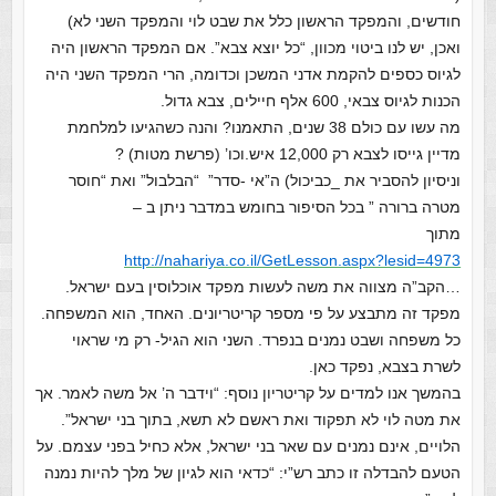
חודשים, והמפקד הראשון כלל את שבט לוי והמפקד השני לא)
ואכן, יש לנו ביטוי מכוון, “כל יוצא צבא”. אם המפקד הראשון היה
לגיוס כספים להקמת אדני המשכן וכדומה, הרי המפקד השני היה
הכנות לגיוס צבאי, 600 אלף חיילים, צבא גדול.
מה עשו עם כולם 38 שנים, התאמנו? והנה כשהגיעו למלחמת
מדיין גייסו לצבא רק 12,000 איש.וכו’ (פרשת מטות) ?
וניסיון להסביר את _כביכול) ה”אי -סדר” “הבלבול” ואת “חוסר
מטרה ברורה ” בכל הסיפור בחומש במדבר ניתן ב –
מתוך
http://nahariya.co.il/GetLesson.aspx?lesid=4973
…הקב”ה מצווה את משה לעשות מפקד אוכלוסין בעם ישראל.
מפקד זה מתבצע על פי מספר קריטריונים. האחד, הוא המשפחה.
כל משפחה ושבט נמנים בנפרד. השני הוא הגיל- רק מי שראוי
לשרת בצבא, נפקד כאן.
בהמשך אנו למדים על קריטריון נוסף: “וידבר ה’ אל משה לאמר. אך
את מטה לוי לא תפקוד ואת ראשם לא תשא, בתוך בני ישראל”.
הלויים, אינם נמנים עם שאר בני ישראל, אלא כחיל בפני עצמם. על
הטעם להבדלה זו כתב רש”י: “כדאי הוא לגיון של מלך להיות נמנה