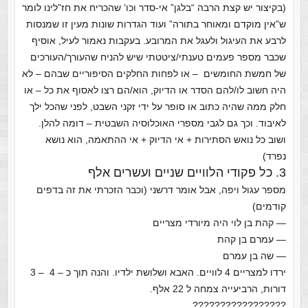
(בקיצור יש קצת הרבה “בלגן” אי-סדר וכו’ שהכריח את חז”לינו לומר
ש”אין מוקדם ומאוחר בתורה” ועוד הגדרות שונות מעין זו שמנסות
לרבע את העיגול ולעגל את המרובע. בעקבות נאמור לעיל, אוסיף
שכבר מספר פעמים טענתי/ציטטתי שיש להניח שהעורך/העורכים
של חמשת החומשים – או לפחות החלקים הסיפוריים שבהם – לא
היה חשוב לו/להם הסדר או הדיוק, הוא/הם רצו לאסוף את כל – או
חלק ממה שהיה כתוב או סופר על ידי זקני השבט, לפני שהכל ילך
לאיבוד. וכך גם לגבי מספרי האוכלוסיה השבטית – דומה להלן.
ושוב כל נואש הסתירות + אי הדיוק + אי ההתאמה, הוא נושא
נפרד)
3. כל פקודי הלוויים שניים ועשרים אלף
מספר עגול ויפה, אבל אומר דרשני (וכבר הזכרתי את זה בדפים
קודמים)
— קהת בן לוי היה מיורדי מצריים
— עמרם בן קהת
— שה בן עמרם
ירדו למצריים 4 לוויים. האבא ושלושת ילדיו. והנה תוך כ – 4 – 3
דורות, הרביעייה צמחה ל 22 אלף.
?????????????????