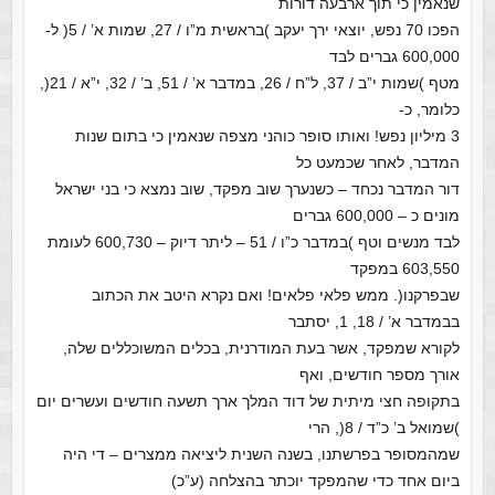
שנאמין כי תוך ארבעה דורות
הפכו 70 נפש, יוצאי ירך יעקב )בראשית מ”ו / 27, שמות א’ / 5( ל-
600,000 גברים לבד
מטף )שמות י”ב / 37, ל”ח / 26, במדבר א’ / 51, ב’ / 32, י”א / 21(,
כלומר, כ-
3 מיליון נפש! ואותו סופר כוהני מצפה שנאמין כי בתום שנות
המדבר, לאחר שכמעט כל
דור המדבר נכחד – כשנערך שוב מפקד, שוב נמצא כי בני ישראל
מונים כ – 600,000 גברים
לבד מנשים וטף )במדבר כ”ו / 51 – ליתר דיוק – 600,730 לעומת
603,550 במפקד
שבפרקנו(. ממש פלאי פלאים! ואם נקרא היטב את הכתוב
בבמדבר א’ / 18, 1, יסתבר
לקורא שמפקד, אשר בעת המודרנית, בכלים המשוכללים שלה,
אורך מספר חודשים, ואף
בתקופה חצי מיתית של דוד המלך ארך תשעה חודשים ועשרים יום
)שמואל ב’ כ”ד / 8(, הרי
שמהמסופר בפרשתנו, בשנה השנית ליציאה ממצרים – די היה
ביום אחד כדי שהמפקד יוכתר בהצלחה (ע”כ)