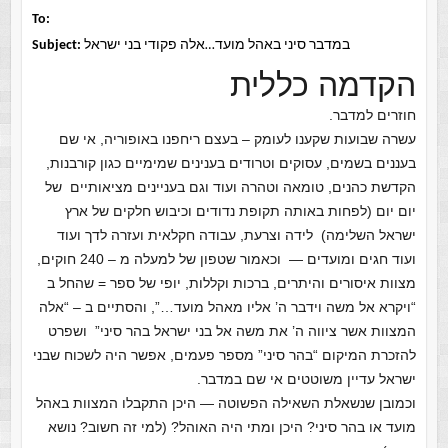
To:
במדבר סיני באהל מועד…אלה פקודי בני ישראל
Subject:
הקדמה כללית
חוזרים למדבר.
עשרה שבועות שקענו לעומק – בעצם ריחפנו באופוריה, אי שם
בעננים בשמים, עסוקים וטרודים בענינים שמימיים כגון קורבנות,
הקדשת כהנים, טומאה וטהרה ועוד וגם בעניינים מציאותיים של
יום יום (לפחות באותה תקופת נדודים וכיבוש חלקים של ארץ
ישראל השלימה) לידה וצרעת, עבודה חקלאית ועזרה לדך ועוד
ועוד חגים ומועדים — וכאמור שטפון של למעלה מ – 240 חוקים,
מצוות איסורים והיתרים, ברכות וקללות, יופי של ספר = שהחל ב
“ויקרא אל משה וידבר ה’ אליו מאהל מועד…”, והסתיים ב – “אלה
המצוות אשר ציווה ה’ את משה אל בני ישראל בהר סיני” ושפרט
להזכרת המיקום “בהר סיני” מספר פעמים, אפשר היה לשכוח שבני
ישראל עדיין משוטטים אי שם במדבר.
וכמובן שנשאלת השאילה הפשוטה — היכן התקבלו המצוות באהל
מועד או בהר סיני? היכן ומתי היה האוהל? (למי זה חשוב? נושא