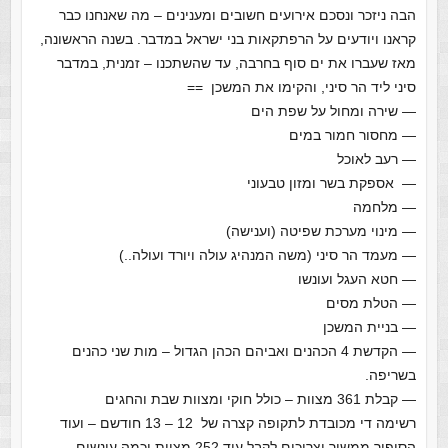
הבה ניזכר ונסכם אירועים חשובים ומענינים – מה שאנחנו כבר
קראנו ויודעים על הרפתקאות בני ישראל במדבר. בשנה הראשונה,
מאז שעברו את ים סוף בחרבה, עד שהשתכנו – זמנית, במדבר
סיני ליד הר סיני, והקימו את המשכן ==
— שירה ומחול על שפת הים
— מחסור חמור במים
— רעב לאוכל
— אספקת בשר ומזון טבעוני
— מלחמה
— מינוי מערכת שפיטה (וענישה)
— מעמד הר סיני (משה המנהיג עולה ויורד ועולה..)
— חטא העגל ועונשו
— הטלת מסים
— בניית המשכן
— הקדשת 4 הכהנים ואביהם הכהן הגדול – מות שני כהנים
בשריפה.
— קבלת 361 מצוות – כולל חוקי ומצוות שבת והחגים
רשימה די מכובדת לתקופה קצרה של 12 – 13 חודשם – ועוד
הסיפור ממשיך וצריכים לקבל עוד 252 מצוות וכמה עונשים,