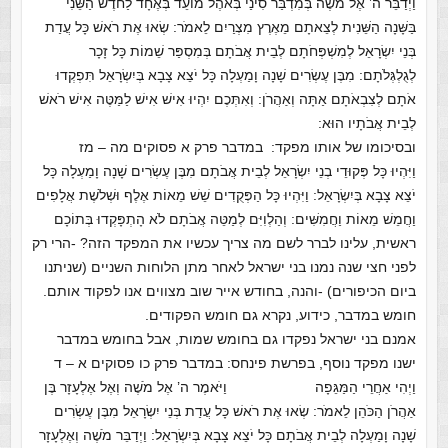
וַיְדַבֵּר ה’ אֶל מֹשֶׁה בְּמִדְבַּר סִינַי בְּאֹהֶל מוֹעֵד בְּאֶחָד לַחֹדֶשׁ הַשֵּׁנִי
בַּשָּׁנָה הַשֵּׁנִית לְצֵאתָם מֵאֶרֶץ מִצְרַיִם לֵאמֹר: שְׂאוּ אֶת רֹאשׁ כָּל עֲדַת
בְּנֵי יִשְׂרָאֵל לְמִשְׁפְּחֹתָם לְבֵית אֲבֹתָם בְּמִסְפַּר שֵׁמוֹת כָּל זָכָר
לְגֻלְגְּלֹתָם: מִבֶּן עֶשְׂרִים שָׁנָה וָמַעְלָה כָּל יֹצֵא צָבָא בְּיִשְׂרָאֵל תִּפְקְדוּ
אֹתָם לְצִבְאֹתָם אַתָּה וְאַהֲרֹן: וְאִתְּכֶם יִהְיוּ אִישׁ אִישׁ לַמַּטֶּה אִישׁ רֹאשׁ
לְבֵית אֲבֹתָיו הוּא:
ובסיכומו של אותו מפקד: במדבר פרק א פסוקים מה – מז
וַיִּהְיוּ כָּל פְּקוּדֵי בְנֵי יִשְׂרָאֵל לְבֵית אֲבֹתָם מִבֶּן עֶשְׂרִים שָׁנָה וָמַעְלָה כָּל
יֹצֵא צָבָא בְּיִשְׂרָאֵל: וַיִּהְיוּ כָּל הַפְּקֻדִים שֵׁשׁ מֵאוֹת אֶלֶף וּשְׁלֹשֶׁת אֲלָפִים
וַחֲמֵשׁ מֵאוֹת וַחֲמִשִּׁים: וְהַלְוִיִּם לְמַטֵּה אֲבֹתָם לֹא הָתְפָּקְדוּ בְּתוֹכָם
ראשית, עלינו לברר לשם מה צריך עכשיו את המפקד הזה? -הרי רק
לפני חצי שנה נמנו בני ישראל לאחר מתן הלוחות השניים (שניתנו
ביום הכיפורים) -והנה, בחודש אייר שוב מצווים אנו לפקוד אותם.
חומש במדבר, כידוע, נקרא גם חומש הפקודים.
אמנם בני ישראל נפקדו גם בחומש שמות, אבל בחומש במדבר
ישנו מפקד נוסף, בפרשת פינחס: במדבר פרק כו פסוקים א – ד
וַיְהִי אַחֲרֵי הַמַּגֵּפָה וַיֹּאמֶר ה’ אֶל מֹשֶׁה וְאֶל אֶלְעָזָר בֶּן
אַהֲרֹן הַכֹּהֵן לֵאמֹר: שְׂאוּ אֶת רֹאשׁ כָּל עֲדַת בְּנֵי יִשְׂרָאֵל מִבֶּן עֶשְׂרִים
שָׁנָה וָמַעְלָה לְבֵית אֲבֹתָם כָּל יֹצֵא צָבָא בְּיִשְׂרָאֵל: וַיְדַבֵּר מֹשֶׁה וְאֶלְעָזָר