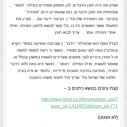
שנדע מה היה תוכן הדברים.
לכן הפסוק מסתיים במילה ‘ לאמר ‘ ,
שפותחת את תוכן הדברים, כמו שאומרים היום “אמירה”
(הביטוי: מה האמירה שלו וכד’ ).
הביטוי: דיבר
עם …
מציין
את
ו
המעמד ששני האנשים הי
בו, בלי קשר לנושא
ולתוכן השיחה, ואילו
.
אחרי המילה:
אמר
… צריך לבוא
תוכן
הבדל נוסף הוא שהמילה ‘ וידבר ‘ ( שברובה מופיעה בספרי ויקרא
ובמדבר) באה לפני נאום מסודר , כאשר ה’ רוצה למסור למשה
או ל אהרן ציוויים לגבי מעשים שצריכים לעשות במשכן ובכלל או
שאסור לעשות, ואילו המילה ‘ ויאמר ‘ , כאשר היא באה ללא ‘וידבר’
לפניה , מופיעה בהרבה תגובות מיידיות , כלומר יש איזו בעיה,
תלונה של ישראל וכד’ וצריך מיד לאמר משהו כתגובה .
קצת עיונים בנושא ניתנים ב –
http://www.bhol.co.il/forums/topic.asp?
topic_id=1412653&forum_id=771
(לא אצטט)