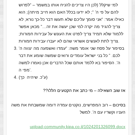
למי שיקלל (לכן היו צריכים להניח אותו במשמר – “
לפרוש
להם על פי ה’
“; לא ידעו בכלל האם הוא חייב מיתה); הוא
כאילו אמר: “אני סומך עליכם שלא תעשו דבר כל-כך נורא; לא
צריך להגיד מה יקרה למי שכן יעשה את זה…” מכאן אפשר
ללמוד שלא תמיד צריך לפרט את העונש על עבירות חמורות;
צריך לתת לאנשים אשראי שהם לא יעברו עבירות חמורות.
בסיפור על פסח שני אומר משה: “
עמדו ואשמעה מה יצווה ה’
לכם.
” כל בני ישראל עומדים ורואים שמשה שומע את דבר
ה’. הסיפור בא ללמד אותם שכל הדברים אכן נאמרו למשה
מפי ה’.
(ע”כ. שיהיה כך)
אז שוב השאילה – מי כתב את הקטעים הללו??
בסיכום –
רוב המפרשים, נוקטים עמדה דומה שמשבחת את משה
העניו וקשריו עם ה’. למשל
upload-community.kipa.co.il/1024201326099.docx