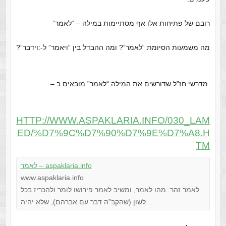
רובם של פתיחות אלו אף מסתיימות במילה – “לאמר”
מה משמעות הסיומת “לאמר”? ומה ההבדל בין “ויאמר” ל-:וידבר”?
מדרשי חז”ל שדורשים את המילה “לאמר” מובאים ב –
HTTP://WWW.ASPAKLARIA.INFO/030_LAM
ED/%D7%9C%D7%90%D7%9E%D7%A8.H
TM
לאמר – aspaklaria.info
www.aspaklaria.info
לאמר זהר: מהו לאמר, ומשיב לאמר פירושו לומר ולהכריז בכל
לשון (שהקב”ה דבר עם אברהם), שלא יהיה …