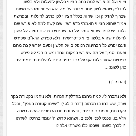
ציווי ועל זה פירש למה כתב הציווי בלשון להעלות ולא בלשון
להדליק שהוא לשון יותר מבורר על מה הוא הציווי ומפרש משום
שצריך להדליק וכו’ שהוא בכלל הציווי לכן כתיב להעלות. ובפרשת
אמור שהוא הציווי האמתי כדפירש”י שם קשה למה לא פירש שם
כלום. יש לומר שהוא סומך על מה שפירש בפרשת תצוה על לשון
להעלות שהוא בלשון ציווי כדפרישית ודלא כפירש הרא”ם שפירש
פעם יפרש כל הבחינות הנופלים על הלשון ופעם יפרש קצת מהם
ופעם יסמוך על מה שפירש במקום אחר ומשום הכי לא פירש
בפרשת אמור כלום אף על גב דכתיב התם להעלות נר תמיד עד
כאן לשונו:…
(והרמב”ן) …
ולא נתברר לי, למה ניחמו בהדלקת הנרות, ולא ניחמו בקטורת בקר
וערב, ששיבחו בו הכתוב
(דברים לג י)
: “ישימו קטורה באפך”, ובכל
הקרבנות, ובמנחת חביתין, ובעבודת יום הכפורים שאינה כשרה
אלא בו, ונכנס לפני ולפנים, ושהוא קדוש ה’ עומד בהיכלו לשרתו
ולברך בשמו, ושבטו כלו משרתי אלהינו?