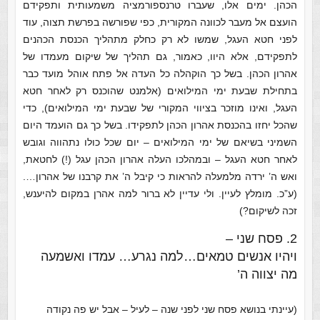
הכהן. ימים אלו, שעברו טרנספורמציה משמעותית ותפקידם
הועצם אל מעבר לכוונה המקורית, כפי שפורשה בפרשת תצוה, עוד
לפני חטא העגל, שמשו לא רק כחלק מתהליך הכנסת הכהנים
לתפקידם, אלא היוו, כאמור, גם תהליך של שיקום מעמדו של
אהרון הכהן. בשל כך הוקהלה כל העדה אל פתח אוהל מועד כבר
בתחילת שבעת ימי המילואים (אלמנט שהוכנס רק לאחר חטא
העגל, ואינו מוזכר בציווי המקורי של שבעת ימי המילואים), כדי
שהכל יחזו בהכנסת אהרון הכהן לתפקידו. בשל כך גם הועמד היום
השמיני בשיאם של ימי המילואים – יום שכל כולו נתהווה וגובש
לאחר חטא העגל – ובמהלכו העלה אהרון הכהן עגל (!) לחטאת,
ואש ה’ ירדה מלמעלה להראות כי קיבל ה’ את קרבנו של אהרון….
(ע”כ. מומלץ לעיין. ולי עדיין לא ברור למה אהרן במקום להיענש,
זכה לשיקום?)
2.
פסח שני –
ויהיו אנשים טמאים…למה נגרע… עמדו ואשמעה
מה יצווה ה’
(עיינתי בנושא פסח שני לפני שנה – לעיל – אבל יש פה נקודה