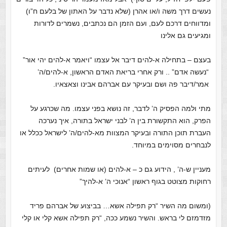
נעשים דרך משה ו/או אהרן (שלא נדבר על האתון של בלעם ח”ו)
ומדווחים דרכם לעם, ועם הזמן הם נכתבים, נשמרים לדורות
ומגיעים גם אלינו
בעצם – בתחילה א-להים דיבר אל עצמו “ויאמר א-להים יהי אור”
“נעשה אדם” .. ורק אחרי בריאת האדם הראשון, א-להים/ה’
אמר/דיבר פה ושם ובעיקר עם אברהם אבינו וצאצאיו.
מתי ולמה הפסיק ה’ לדבר, זה נושא בפני עצמו. מה שכרגע על
הפרק, הוא התקשורת בין ה’ לבני ישראל בתורה, איך נערכה
העברת תוכן התורה ובעיקר המצוות מא-להים/ה’ לישראל ככלל או
לנבחרים מסוימים במיוחד.
מעניין ש-ה’ , הידוע גם כ – א-להים (או שמות אחרים) לעיתים
רחוקות מצוטט בגוף ראשון “אנוכי ה’ א-להיך”
(ומשום מה השיר “רק תפילה אשא… בביצוע של אברהם פריד
מזדמזם לי בראש. והשיר נשמע ככה, “רק תפילה אשא קלי או קלי