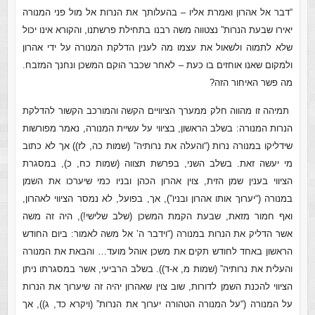
“דבר אל אהרון ואמרת אליו – בהעלותך את הנרות אל מול פני המנורה
יאירו שבעת הנרות” נצטווה משה רבנו בתחילת פרשתנו, והקורא אינו יכול
שלא לתמוה ולשאול את עצמו מה לענין הדלקת המנורה על ידי אהרון
ולמקום שאנו אוחזים בו כעת – לאחר שכבר הוקם המשכן ונחנך המזבח.
מה פשר האיחור הזה?
תמיהה זו מהווה חלק ממערך הציוויים הקשה והמורכב הקשור להדלקת
הנרות המנורה: בשלב הראשון, בציווי על עשיית המנורה, נאמר מפורשות
שידליקו במנורה נרות (“והעלה את נרותיה” (שמות כה, לז)) אך לא כתוב
מי יעשה זאת. בשלב השני, בפרשת תצווה (שמות כח, כ), במסגרת
הציווי בענין שמן הזית, צוין אהרון הכהן ובניו כמי שיערכו את השמן
במנורה (“יערוך אותו אהרון ובניו”), אך, בפועל, לא נמסר הציווי לאהרון,
ואף חמור מזאת, שבעת הקמת המשכן (שלב שלישי!), היה זה משה
אשר הדליק את הנרות במנורה (“וידבר ה’ אל משה לאמור: ביום החודש
הראשון באחד לחודש תקים את משכן אוהל מועד… והבאת את המנורה
והעלית את נרותיה” (שמות מ, א-ד)). בשלב הרביעי, אשר במסגרתו ניתן
הציווי להכנת השמן לדורות, שוב צוין שאהרון יהיה זה שיערוך את הנרות
על המנורה (“על המנורה הטהורה יערוך את הנרות” (ויקרא כד, ג)), אך