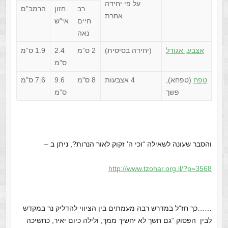
על פי יחידה
רב
חזון
הרמב”ם
אחרת
חיים
אי”ש
נאה
אצבע, אגודל
(יחידה בסיסית)
2 ס”מ
2.4
1.9 ס”מ
ס”מ
טפח
(טפחא),
4 אצבעות
8 ס”מ
9.6
7.6 ס”מ
פשך
ס”מ
והסבר שעונה לשאילה “וכי ה’ זקוק לאור הנרות?, ניתן ב –
http://www.tzohar.org.il/?p=3568
……
כך חז”ל במדרש רבה מעמתים בין הציווי להדליק נר במקדש
לבין הפסוק “גם חשך לא יחשיך ממך, ולילה כיום יאיר, כחשיכה