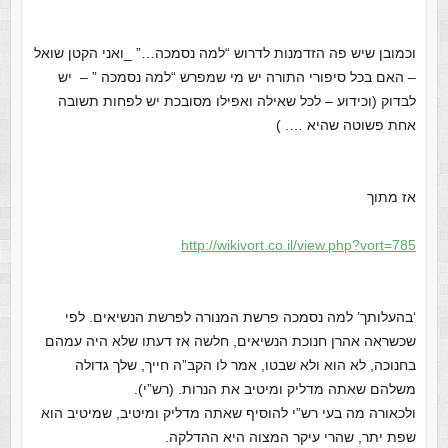
וכמובן שיש פה הזדמנות לדרוש “למה נסמכה…” _ואני הקטן שואל
– האם בכל סיפורי התורה יש מי שמפרש “למה נסמכה ” – יש
לבדוק (וכידוע – לכל שאילה ואפילו מסובכת יש לפחות תשובה
אחת פשוטה שהיא …. )
אז מתוך
http://wikivort.co.il/view.php?vort=785
‘בהעלותך’ למה נסמכה פרשת המנורה לפרשת הנשיאים. לפי
שכשראה אהרן חנוכת הנשיאים, חלשה אז דעתו שלא היה עמהם
בחנוכה, לא הוא ולא שבטו, אמר לו הקב”ה חייך, שלך גדולה
משלהם שאתה מדליק ומיטיב את הנרות. (רש”י).
ולכאורה מה בעי רש”י להוסיף שאתה מדליק ומיטיב, שמיטיב הוא
שפת יתר, שהרי עיקר המצוה היא ההדלקה.