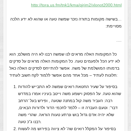
http://tora.us.fm/tnk1/kma/qjrim2/xlonot2000.html
…בשישה מקומות בתורה נזכר שמשה טעה או שהוא לא ידע הלכה
מסויימת:
….
כל המקומות האלה מראים לנו שמשה רבנו לא היה מושלם; הוא
לא ידע הכל ולפעמים טעה. כל המקומות האלה מראים על סדקים
בדמותו המושלמת של משה. אפשר להתייחס לסדקים האלה כאל
חלונות לעתיד – מכל אחד מהם אפשר ללמוד לקח חשוב לעתיד:
בסיפור על שעיר החטאת רואים שמשה לא התבייש להודות
שהוא טעה. על הפסוק
וישמע משה וייטב בעיניו
אמרו במדרש
רבה:
העביר משה קול במחנה שטעה
, ופירש בעל ‘הרחב
דבר’:
וטעם העברה זו – ללמד לחכמי הדור ולדורות הבאים,
שלא יהיה אדם גדול בוש ונרתע טעות הוראה. שהרי משה
רבנו ג”כ טעה.
בסיפור על המקלל רואים שה’ לא ציווה בפירוש מה לעשות