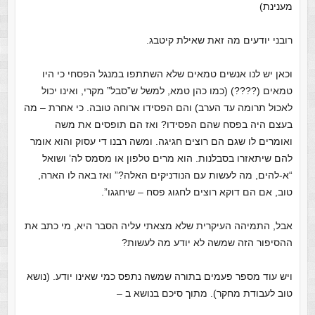
מענינת)
רובני יודעים מה זאת שאילת קיטבג.
וכאן יש לנו אנשים טמאים שלא השתתפו במנגל הפסחי כי היו
טמאים (????) (כמו כהן טמא, למשל ש”סבל” מקרי, ואינו יכול
לאכול תרומה עד הערב) והם הפסידו ארוחה טובה. כי אחרת – מה
בעצם היה בפסח שהם הפסידו? ואז הם תופסים את משה
ואומרים לו שגם הם רוצים חגיגה. ומשה רבנו די עסוק והוא אומר
להם שיתאזרו בסבלנות. הוא מרים טלפון או מסמס לה’ ושואל
“א-להים, מה לעשות עם הנודניקים האלה?” ואז באה לו הארה,
טוב, אם הם דוקא רוצים לחגוג פסח – שיחגגו”.
אבל, התמיהה העיקרית שלא מצאתי עליה הסבר היא, מי כתב את
ההסיפור הזה שמשה לא יודע מה לעשות?
ויש עוד מספר פעמים בתורה שמשה נתפס כמי שאינו יודע. (נושא
טוב לעבודת מחקר). מתוך סיכם בנושא ב –