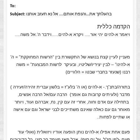
To:
בהעלתך את…והנפת אותם…. אל נא תעזב אותנו
Subject:
הקדמה כללית
ויאמר א-להים יהי אור…. ויקרא א-להים…..וידבר ה’.אל משה….
מעניין לעיין קצת בנושא של התקשורת בין “הרשות המחוקקת” = ה’
א-להינו” – לבין יציריו/שליטיו, ובעיקר לרשות המבצעת” = משה
רבנו (שנעזר בחברי שבטו = הלוויים)
בתורה/בתנ”ך.- א-להים (או ה’ בלע”ז = בלשון עברית זהירה/זעירה )
מדבר (ולעיתים קרובות גם אומר) הרבה עם/אל הרבה אנשים,
בתחילה עם אדם וחוה, אחרי זה עם קין, נח, אברהם ועוד, ויותר
מאוחר גם עם כאלה שאינם משתייכים לבני ישראל וגם עם אישה
או שתיים לפחות..
פעם אחת אפילו א-להים נותן הופעה אודיו ויזואלית (ואולי עוד
פעם -לפי חז”ל, על ים סוף) אבל מאז מעמד הר סיני, כל הדיבורים