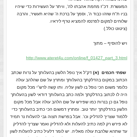
המעשרת. דכ”ז מחמת אהבתו לה’, וויתר על העשירות כדי שיהיו
בניו ת”ח שזהו כבוד ה’, וסמך על ברכת ה’ שהיא תעשיר, והרבה
שלוחים למקום לפרנסו להמציא טרף ליראיו.
(ציטוט כולל.)
ויש להוסיף – מתוך
http://www.ateret4u.com/online/f_01427_part_3.html
שפתי חכמים
(א)
דק”ל איך נופל הלשון בהעלותך על נרות שכתב
הכתוב במקום בהדלקתך בהעלותך ומתרץ על שם שהלהב עולה
כלומר משום הכי נופל בו לשון עליה. ותו קשה לרש”י מכל מקום
היה לו לכתוב בהדלקתך ולמה כתב בהעלותך דודאי לשון בהעלותך
נופל גם כן בנרות כמו שפירש על שם הלהב עולה אבל מכל מקום
הלשון בהדלקתך יותר טוב. ומתרץ דמשום הכי כתיב בהעלותך כדי
ללמוד שצריך להדליק וכו’. אבל בפרשת תצוה גבי להעלות נר תמיד
לא פירש רק למה כתיב להעלות ולא להדליק ואמר שצריך להדליק
עד שתהא שלהבת עולה מאליה. יש לומר דלעיל כתיב להעלות לשון