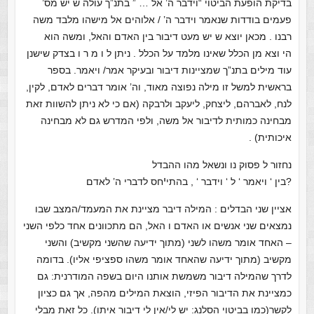
בדיקת הופעת הביטוי “וידבר ה’ אל … ” בתנ”ך עולה ש יש מס’
פעמים בודדות שנאמר וידבר ה’ / אלוהים אל מישהו מלבד משה
רבנו . מכאן יוצא ש יש מעט דיבור בין האדם והאל, ומשה הוא
הי וצא מן הכלל שאינו מלמד על הכלל . ניתן ל ו מ ר ו בצדק שישנן
עוד מילים בתנ”ך שמציינות דיבור ובעיקר אמר/ ויאמר. בספר
בראשית למשל זו מילה נפוצה מאוד, וה’ אומר דברים לאדם, לקין,
לנח, לאברהם, ליצחק, ליעקב ולרבקה (אם כי לא ניתן להשוות זאת
מבחינה כמותית לדיבור אל משה, ולפי המדרש גם לא מבחינה
איכותית) .
נחזור ל פסוק נו ונשאל
מהו ההבדל
י
חס לדברי ה’ לאדם?
בין ‘ ויאמר ‘ ל
‘
וידבר
‘
,
בהתי
אציין שני הבדלים : המילה דיבר מציינת את המעמד/המצב שבו
נמצאים שני אנשים או האדם ו האל, הם מתכוונים אחד כלפי השני
–
האחד אומר משהו לשני (מתוך ידיעה שהשני מקשיב) והשני
מקשיב (מתוך ידיעה שהאחד אומר משהו ספציפי אליו). בדומה
לדרך שהמילה דיבור משמשת אותנו היום בשפה המודרנית: גם
כמציינת את הדיבור הפיזי, הוצאת המילים מהפה, אך גם כציון
לקשר(כמו בביטוי הסלנג:
יש לי/אין לי דיבור איתו). כל זאת מבלי