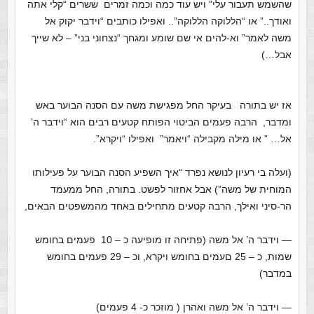
שהשמש תעבור עלי” ויש עוד כמה וכמה זמרים ששרים “קלי אתה
ואודך..” או “הללוקה הללוקה”.. ואפילו כותבים “וידבר יקוק אל
משה לאמר” וא-להים אי שם שומע ומגחך “נצחוני בני” – לא שייך
אבל…)
אז יש בתורה בעיקר החל מפגישת משה עם הסנה הבוער באש
ומדבר, הרבה פעמים הביטוי הפותח קטעים רבים הוא “וידבר ה’
אל… ” או מילה מקבילה “ויאמר” ואפילו “ויקרא”.
(ועלה בי רעיון לנושא נפרד “איך השפיע הסנה הבוער על פעילותו
המוחית של משה”) אבל אחזור לפשט. בתורה, החל ממעמד
הר-סיני ואילך, הרבה קטעים מתחילים באחד מהמשפטים הבאים,
— וידבר ה’ אל משה (פתיחה זו מופיעה כ – 10 פעמים בחומש
שמות, כ – 25 םעמים בחומש ויקרא, וכ – 29 פעמים בחומש
במדבר)
— וידבר ה’ אל משה ואהרן ( מוזכר כ- 4 פעמים)