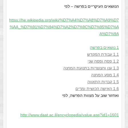
הנושאים העיקריים בפרשה – לפי
https://he.wikipedia.org/wiki/%D7%A4%D7%A8%D7%A9%D7
%AA_%D7%91%D7%94%D7%A2%D7%9C%D7%95%D7%A
A%D7%9A
1
נושאים בפרשה
1.1 עבודת המקדש
1.2 פסח ופסח שני
1.3 ענן וחצוצרות בתנועת המחנה
1.4 מסע המחנה
1.5 קברות התאווה
1.6
האישה הכושית ומרים
ואחזור שוב על מצוות הפרשה, לפי
http://www.daat.ac.il/encyclopedia/value.asp?id1=1601