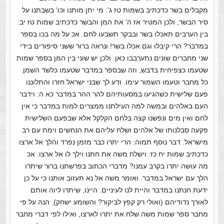
מקבלים בשר כדכתיב בשמות טז ג’: מי יתן מותנו וכו’ בשבתנו על
סיר הבשר, ולכן המטיר אז ה’ את המן והבשר כדכתיב שמות טז יב:
בין הערבים תאכלו בשר ובבקר תשבעו לחם. אכ על מה בכו בספר
במדבר? הרי קיבלו וגם אכלו בשר! ונראה ברור ששני סיפורים בידי
שני מחברים שונים נתערבבו כאן. ולכן יש שוני בין המן בספר שמות
שטעמו כצפיחית בדבש, וזה שבספר במדבר שטעמו כלשד השמן.
כל מחבר וטעמו השמור עימו. ודע לך שבני ישראל חזרו והתלוננו
פעם שלישית כשהגיעו במסעותיהם להר ההר במדבר כא ה: וידבר
העם באלהים ובמשה למה העילתנו ממצרים למות במדבר כי אין
לחם ואין מים ונפשנו קצה בלחם הקלקל אלא שבפעם השלישית
פקעה סבלנותו של אלהים ושלח עליהם את הנחשים וימת עם רב
מישראל. דבר נוסף תמוה: הרי יתרו כבר מזמן נפרד והלך אל ארצו
כדכתיב שמות יח כז: וישלח משה את חתנו וילך לו אל ארצו. אכ
מה עושה יתרו בקרב עמנו? מדברי הכתוב בפרשתנו ברור שיתרו
הלך עם ישראל במדבר. ואומר משה אל נא תעזוב אותנו כי על כן
ידעת חנתנו במדבר והיית לנו לעיניים. היינו, שיתרו ליוה אותם
לאורך נדודיהם (ואולי רק קפץ לביקור? והשומע ישחק). הנה על פי
מחבר ספר שמות משה שלח את יתרו לארצו, ואילו לפי דברי מחבר