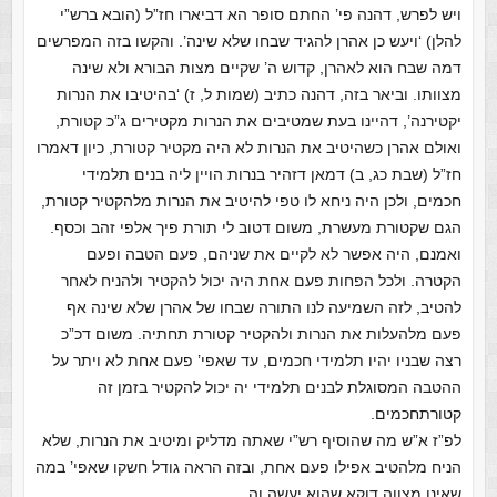
ויש לפרש, דהנה פי’ החתם סופר הא דביארו חז”ל (הובא ברש”י
להלן) ‘ויעש כן אהרן להגיד שבחו שלא שינה’. והקשו בזה המפרשים
דמה שבח הוא לאהרן, קדוש ה’ שקיים מצות הבורא ולא שינה
מצוותו. וביאר בזה, דהנה כתיב (שמות ל, ז) ‘בהיטיבו את הנרות
יקטירנה’, דהיינו בעת שמטיבים את הנרות מקטירים ג”כ קטורת,
ואולם אהרן כשהיטיב את הנרות לא היה מקטיר קטורת, כיון דאמרו
חז”ל (שבת כג, ב) דמאן דזהיר בנרות הויין ליה בנים תלמידי
חכמים, ולכן היה ניחא לו טפי להיטיב את הנרות מלהקטיר קטורת,
הגם שקטורת מעשרת, משום דטוב לי תורת פיך אלפי זהב וכסף.
ואמנם, היה אפשר לא לקיים את שניהם, פעם הטבה ופעם
הקטרה. ולכל הפחות פעם אחת היה יכול להקטיר ולהניח לאחר
להטיב, לזה השמיעה לנו התורה שבחו של אהרן שלא שינה אף
פעם מלהעלות את הנרות ולהקטיר קטורת תחתיה. משום דכ”כ
רצה שבניו יהיו תלמידי חכמים, עד שאפי’ פעם אחת לא ויתר על
ההטבה המסוגלת לבנים תלמידי יה יכול להקטיר בזמן זה
קטורתחכמים.
לפ”ז א”ש מה שהוסיף רש”י שאתה מדליק ומיטיב את הנרות, שלא
הניח מלהטיב אפילו פעם אחת, ובזה הראה גודל חשקו שאפי’ במה
שאינו מצווה דוקא שהוא יעשה וה