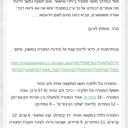
ספר במדבר משה מפציר ביתרו שישאר. ואם חשקה נפשך לדעת
מה אומרים רבותינו על כך עיין במסכת יומא עה עא וראה דברי
אגדה משעשעים, ונביא כמה מהם לשם הדוגמא. ….
(ע”כ. מומלץ לעיון)
ובהזדמנות זו, כדאי לדעת קצת על מידות המנורה במשכן, מתוך
http://chabadpedia.co.il/index.php/%D7%9E%D7%A0%D7%
95%D7%A8%D7%AA_%D7%94%D7%96%D7%94%D7%91
..המנורה וכל חלקיה נעשו ממקשה אחת זהב טהור.
משקל המנורה וכל חלקיה – כיכר זהב טהור (57.6 ק”ג). גובה
המנורה – 18
טפחים
, אורך המנורה (למעלה בין הנרות הקיצוניים)
– 12 טפחים. (לדעת “שלטי הגיבורים” – 9 טפחים).
המנורה כללה במקשה אחת: ירך (בסיס), קנה אמצעי, 6 קנים, 22
גביעים, 11 כפתורים, 9 פרחים, ושבעה נרות. לצורך הטבת המנורה