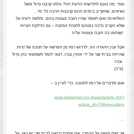
ועוד: מה טעם לחלישות הדעת הזו? והלא קרבנו גדול משל
נשיאים, שהקריב בימים ההם קרבנות הרבה כל ימי ,
המלואים!
ואם תאמר שהיו חובה ונצטוה בהם, וחלשה דעתו על
שלא הקריב נדבה כמוהם לחנכת המזבח – גם הדלקת הנרות
שנחמו בה חובה ונצטוה עליה!
.אבל ענין ההגדה הזו, לדרוש רמז מן הפרשה על חנוכה של נרות
שהיתה בבית שני על ידי אהרן ובניו, רצוני לומר חשמונאי כהן גדול
ובניו.
(ע”כ)
ואם מדברים על רמז לחנוכה, כדי לעיין ב –
www.daatemet.org.il/wap/article.cfm?
article_id=74&menuItem
….
אך זאת נקשה על הרמבן: אם אמנם נבואה לבית שני יש כאן, על