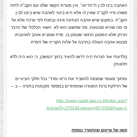
האהבה בינו לבין ה”הדיוט”. אין מטרת הקשר שלנו עם הקב”ה לתת
משהו פיזי לקב”ה שאין לו אלא היא ביטוי לאהבה שיש ביננו לבין
הקב”ה. במקום שיש אהבה הנתינה אינה נבחנת לפי ערכה אלא על
פי מה שהיא מבטאת, מה שחשוב הוא לא השווי הכלכלי של הדבר
הניתן אלא המטען הרגשי שטמון בו. פרח שמביא אוהב לאהובתו
מבטא אהבה העולה בהרבה על עלות הקנייה של הפרח.
(ולדעתי אור הנרות היה דרשו להאיר בתוך המשכן, כי הוא היה ללא
חלונות)
ומתוך מאמר שמנסה להסביר את ה”אי-סדר” ככל חלקי הציוויים
של הדלקת נרות המנורה שמפוזרים במספר מקומות בתורה – ב –
http://www.nadel-law.co.il/Index.asp?
ArticleID=2701&CategoryID=339&Page=1
סופו של שיקום שהתארך ונמתח