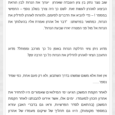
שוב נוצר נתק בין ציון העובדה שאהרון יערוך את הנרות לבין הוראת
הביצוע לאהרון לעשות זאת. לשם כך היה צורך בשלב נוסף – החמישי
במספר ! – כדי להביא את הדברים לסיומם, ולהורות לאהרון להדליק את
הנרות, כמתואר בפרשתנו: “דבר אל אהרון ואמרת אליו בהעלותך את
הנרות אל מול פני המנורה יאירו שבעת הנרות”.
מדוע ניתן ציווי הדלקת הנרות באופן כל כך מורכב ומפותל? מדוע
התעכב הציווי לאהרון להדליק את הנרות כל כך הרבה זמן?
אין זאת אלא משום שמשהו בדרך השתבש, ולא רק פעם אחת, כפי שמיד
נספר……
לאחר הקמת המשכן הגיעו ימי המילואים שאמורים היו להחזיר את
אהרון הכהן למעמדו. ימים אלו, אשר אירעו להבנתנו לאחר הקמת
המשכן (בהתאם לסדר הפרשיות, וראו גם בדברי האבן עזרא
במספר מקומות), היוו גם תהליך של שיקום מעמדו של אהרון