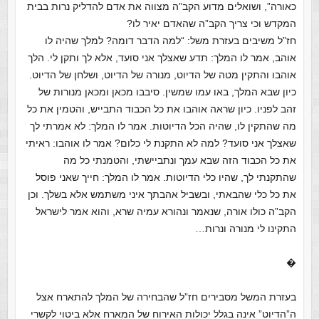
כאורה”, ושואלים מדוע הקב”ה מצווה את אדם להדליק נרות בבית
המקדש וכי צריך הקב”ה שהאדם יאיר לו?
חז”ל משיבים בעזרת משל: “למה הדבר דומה? למלך שהיה לו
אוהב, אמר לו המלך: תדע שאצלך אני סועד, אלא לך ותקן לי. הלך
אוהבו והתקין מטה של הדיוט, מנורה של הדיוט, ושלחן של הדיוט.
כיון שבא המלך, באו עמו שמשין. סיבבו מכאן ומכאן מנורות של
זהב לפניו. כיון שראה אוהבו את כל הכבוד התבייש, והטמין את כל
מה שהתקין לו, שהיה הכל הדיוטות. אמר לו המלך: לא אמרתי לך
שאצלך אני סועד? למה לא התקנת לי כלום? אמר לו אוהבו: ראיתי
את כל הכבוד הזה שבא עמך ונתביישתי, והטמנתי כל מה
שהתקנתי לך, שהיו כלי הדיוטות. אמר לו המלך: חייך שאני פוסל
את כל כלי שהבאתי, ובשביל אהבתך איני משתמש אלא בשלך. וכן
הקב”ה כולו אורה, שנאמר ונהורא עמיה שרא, והוא אמר לישראל
התקינו לי מנורה ונרות…
�
בעזרת המשל מסבירים חז”ל שהבחירה של המלך להתארח אצל
ה”הדיוט” אינה בגלל יכולות האירוח של המארח אלא ביטוי לקשרי