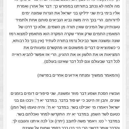
מה ולמה לא נכתב בתורתנו במפורש כך: דבר אל אהרן ואמרת
אליו בימי בית שני ידליקו בני ישראל את הנרות שמונה ימים
לדורותם. הרי בכך היה משה נביא הנביאים סותם אחת ולתמיד
טענותיהן של המינים שאין תורה מן השמים. אלא כך דרכו של
המאמין התמים שרק אחרי שקרה המקרה הוא מתאמץ למצוא רמז
שונה ומשונה אשר כביכול נרמז בתורה לעתיד (אין בכך כל רבותא,
כי כשמוציאים דברים מפשוטם או מהקשרם ומעוותים את
המציאות או את הלשון או את ההגיון, הרי אז אפשר להביא ראייה
לכל דבר שבעולם וגם לכל דבר שאיננו בעולם).
(והמאמר ממשיך ומנתח אירועים אחרים בפרשה)
ועכשיו הסכת ושמע דבר מוזר ומשונה, שני סיפורים דומים בזמנים
שונים, והבן זה היטב כי יש סוד בדבר. במדבר יא ד’: ויבכו גם בני
ישראל ויאמרו מי יאכילנו בשר. במדבר יא ח’: והיה טעמו (של המן)
כטעם לשד השמן. במדבר יא יח: התקדשו למחר ואכלתם בשר.
במדבר י’ כט: ויאמר משה לחובב (יתרו) וכו’ לכה איתנו והטבנו לך.
והדבר אומר דרשני הרי בני בכו כבר בספר שמות על שאינם