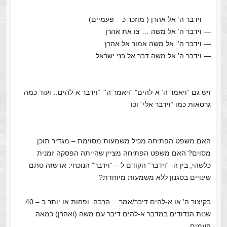
—
וידבר ה’ אל אהרן ( מוזכר כ – פעמיים)
— וידבר ה’ אל משה … צו את אהרן
— וידבר ה’ אל משה אמור אל אהרן
— וידבר ה’ אל משה דבר אל בני ישראל
ויש גם “ויאמר ה’ א-להים” “ויאמר ה'” “וידבר א-להים..”ועוד כמה
גרסאות כמו “וידבר אלי” וכו’
האם משפט הפתיחה מכיל משמעות מסוימת – מגדיר תוכן
מסוים? האם משפט הפתיחה מציין שהייתה הפסקה זמנית
כלשהי, בין ה- “וידבר” הקודם ל – “וידבר” הנוכחי. או שזה סתם
שינויים בסגנון ללא משמעות מיוחדת?
בקיצור ה’ או א-להים דיבר/אמר… הרבה. ופחות או יותר ב – 40
שנות הנדודים במדבר א-להים דיבר עם משה (ואהרן) כמאה
פעמים.