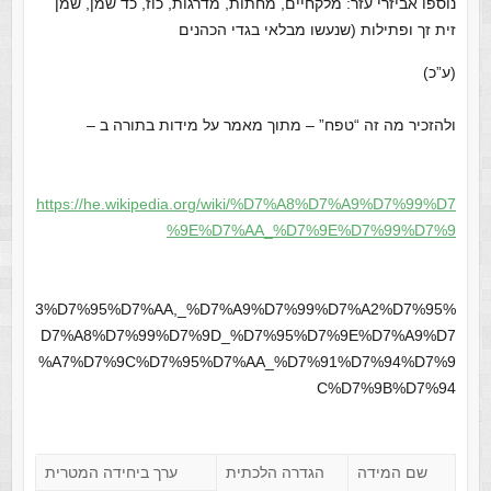
נוספו אביזרי עזר: מלקחיים, מחתות, מדרגות, כוז, כד שמן, שמן
זית זך ופתילות (שנעשו מבלאי בגדי הכהנים
(ע”כ)
ולהזכיר מה זה “טפח” – מתוך מאמר על מידות בתורה ב –
https://he.wikipedia.org/wiki/%D7%A8%D7%A9%D7%99%D7
%9E%D7%AA_%D7%9E%D7%99%D7%9
3%D7%95%D7%AA,_%D7%A9%D7%99%D7%A2%D7%95%
D7%A8%D7%99%D7%9D_%D7%95%D7%9E%D7%A9%D7
%A7%D7%9C%D7%95%D7%AA_%D7%91%D7%94%D7%9
C%D7%9B%D7%94
שם המידה
הגדרה הלכתית
ערך ביחידה המטרית