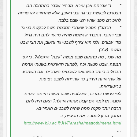
* ר’ אברהם אבן-עזרא מבהיר שכבר בהתחלה הם
הצטרפו לבקשת בני גד ובני ראובן, אלא שהתורה לא טרחה
להזכירם מפני שהיו חצי שבט בלבד.
* הרמב”ן מסביר שאחרי הסכמת משה לבקשת בני גד
ובני ראובן, התברר שהשטח שהיה מיועד להם היה גדול
מדי עבורם, ולכן הוא צירף לשבטי גד וראובן את חצי שבט
מנשה. (ע”כ)
מה שכן , מה פתאום שבט מנשה “קצת” התפלג?. כי לפי
המפה, שבט מנשה זכה (לפחות תיארטית בשטחי אדמה
הגדולים ביותר בהשוואה לשבטים האחרים, וגם השתרע
על שתי גדות הירדן. כך שהייתה לשבט רציפות
טריטוריאית.
לפי פרשת במדבר, אוכלוסית שבט מנשה הייתה יחסית
קטנה, אז למה הם קבלו אחוזה גדולה? האם היה להם
הרבה יותר מקנה ממה שהיה לשבטים האחרים?
מתטך נסיון להסביר את הבעייה, ב –
http://www.biu.ac.il/JH/Parasha/mattoth/mena.html
…