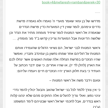
book=4&mefaresh=ramban&perek=30
…..
מדרשו של בן עזאי שאמר מועדי ה’ נאמרו ולא נאמרה פרשת
נדרים עימהם, לומר שאין דין המועדות כדין פרשת הנדרים
שנאמרה אל ראשי המטות לומר שיחיד מומחה מתיר את הנדר וכן
שלושה הדיוטות אבל המועדות צריכין קדוש ב”ד מג’ מומחין, …
וראשי המטות לבני ישראל, הם נשיאי הדגלים שהעמידו אותם
המטות על דגליהם אחר שמתו נחשון בן עמינדב וחבריו, ואפשר
שהיו הנזכרים בפרשת הנחלה אלה שמות האנשים אשר ינחלו לכם
את הארץ (להלן לד יז), או שהיו אחרים, כי שם ידבר הכתוב על
העתיד כי בעת חלוק הארץ יהיו הנזכרים חיים ויעמדו עליהם:
וטעם וידבר משה אל ראשי המטות –
כי אין צורך ללמד לכל בני ישראל שהאב והבעל יכולין להפר נדרי
עינוי נפש, ואולי צריך להעלים אלה החוקים מהם שלא ינהגו קלות
ראש בנדרים, אבל לחכמי ישראל ראשי שבטיהם לימד המשפט:
(ע”כ)