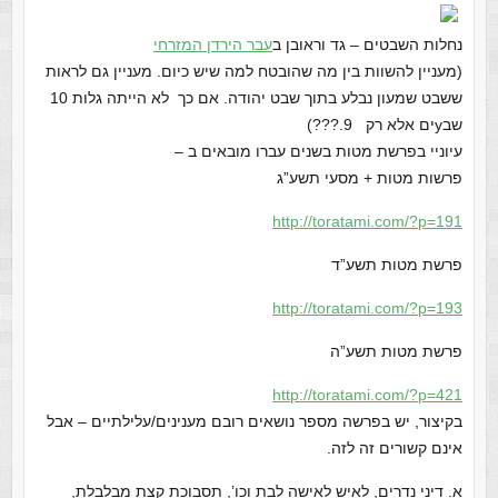
נחלות השבטים – גד וראובן ב
עבר הירדן המזרחי
(מעניין להשוות בין מה שהובטח למה שיש כיום. מעניין גם לראות
ששבט שמעון נבלע בתוך שבט יהודה. אם כך לא הייתה גלות 10
שבyים אלא רק 9.???)
עיוניי בפרשת מטות בשנים עברו מובאים ב –
פרשות מטות + מסעי תשע”ג
http://toratami.com/?p=191
פרשת מטות תשע”ד
http://toratami.com/?p=193
פרשת מטות תשע”ה
http://toratami.com/?p=421
בקיצור, יש בפרשה מספר נושאים רובם מענינים/עלילתיים – אבל
אינם קשורים זה לזה.
א. דיני נדרים, לאיש לאישה לבת וכו’, תסבוכת קצת מבלבלת,