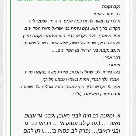
נקם נקמת
רבי יהודה אומר:
אילו רצה משה לחיות כמה שנים, היה חי. שאמר ליה
הקדוש ברוך הוא: נקם נקמת בני ישראל מאת המדיינים
אחר תיאסף. תלה הקדוש ברוך הוא מיתתו בנקמת מדין.
אלא להודיעך שבחו של משה, שלא אמר, בשביל שאחיה
אעכב נקמת בני ישראל מן המדיינים….
דבר אחר:
וימסרו
בעל כורחן, לפי שתלה הכתוב מיתת משה בנקמת מדין.
אמרו: נלך למדין וימות משה?! נמנעו מלילך.
אמר לו הקדוש ברוך הוא למשה: הטיל גורלות על השבטים
והם נמסרין מאליהם. (ע”כ)
3. ומקנה רב היה לבני ראובן ולבני גד עצום
מאוד … (.פרק לב פסוק א’ …
ויבואו בני גד
ובני ראובן… (פרק לב פסוק ב’…..ויתן להם