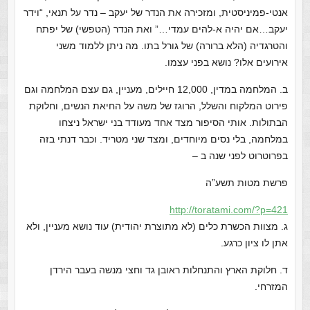
אנטי-פמיניסטית, ומזכירה את הנדר של יעקב – נדר על תנאי, “וידר
יעקב…אם יהיה א-להים עמדי…” ואת הנדר (הטפשי) של יפתח
והטרגדיה (הלא ברורה) של גורל בתו. מה ניתן ללמוד משני
אירועים אלו? נושא בפני עצמו.
ב. המלחמה במדין, 12,000 חיילים, מעניין, גם עצם המלחמה וגם
פירוט המלקוח והשלל, הרוגז של משה על החיאת הנשים, וחלוקת
הבתולות. אותי הסיפור מצד אחד מעודד בני ישראל ניצחו
במלחמה, בלי נסים מיוחדים, ומצד שני מטריד. וכבר דנתי בזה
בפרוטרוט לפני שנה ב –
פרשת מטות תשע”ה
http://toratami.com/?p=421
ג. מצוות הכשרת כלים (לא מתוצרת יהודית) עוד נושא מעניין, ולא
אתן לו ציון כרגע.
ד. חלוקת הארץ והתנחלות ראובן גד וחצי מנשה בעבר הירדן
המזרחי.