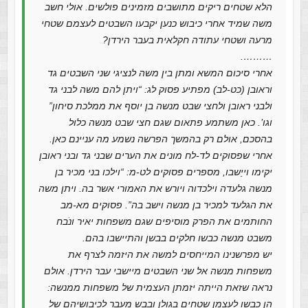
הלא שטחים ריקים מתושבים מזמינים פולשים. אולי חשב
משה שמיד אחרי כיבוש כנען יקבעו השבטים לעצמם שטחי
מרעה ושטחי עתודה חקלאית בעבר הירדן?
……….
אחרי סיכום המשא ומתן בין משה לנציגי שני השבטים גד
וראובן (כט-לב) מפתיע פסוק לג: “ויתן להם משה לבני גד
ולבני ראובן ולחצי שבט מנשה בן יוסף את ממלכת סיחון”
וגו’. כאן משתמע פתאום שגם חצי שבט מנשה כלול
בהסכם, אולם רק בהמשך הפרשה נשמע מה עניינם כאן.
אחרי שפסוקים לד-לח מונים את הערים שבני גד ובני ראובן
יקימו וייַשבו, מספרים פסוקים לט-מ: “וילכו בני מכיר בן
מנשה גלעדה וילכדוה ויורש את האמורי אשר בה. ויתן משה
את הגלעד למכיר בן מנשה וישב בה”. פסוקים מא-מב
החותמים את הפרק מוסיפים שגם משפחות יאיר ונֹבח
משבט מנשה כבשו חלקים בבשן והתיישבו בהם.
יש מפרשנינו המייחסים למשה את היזמה לצרף את
משפחות מנשה אל שני השבטים מיישבי עבר הירדן. אולם
נראה שזאת הייתה יזמתן העצמית של משפחות ממנשה:
הן כבשו לעצמן שטחים בגולן ובבש מעבר לכיבושיהם של