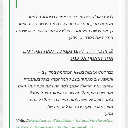
לדעת ראב”ע, פרשת נדרים נאמרה כרונולוגית לאחר
מלחמת מדין, והתורה כתבה קודם את פרשת נדרים ואחר
כך את פרשת המלחמה. ראב”ע לא מפרש כאן מדוע שינתה
התורה את הסדר,…. (ע”כ)
2. וידבר ה’… נקום נקמת… מאת המדיינים
אחר תיאסף אל עמך
כבר דנתי ארוכות בנושא המלחמה במדיין ב –
והנושא שוב מאתגר.בשביל המלחמה? בגלל בנותמדיין
שהחטיו את ישראל? אםכך למה החיו את הבתולות? האם
זאת צורת הנקמה? מה שהיה באיסור הפך להיתר?
ולמה דווקא על משה למות מייד אחרי זה? כל הסיפור
מוזר, מאכזב ואף מרגיז. אבל זה מה יש)
מתוך
Vhttp://
www.daat.ac.il/daat/olam_hatanah/mefaresh.a
sp?book=4&mefaresh=tanhuma&perek=31