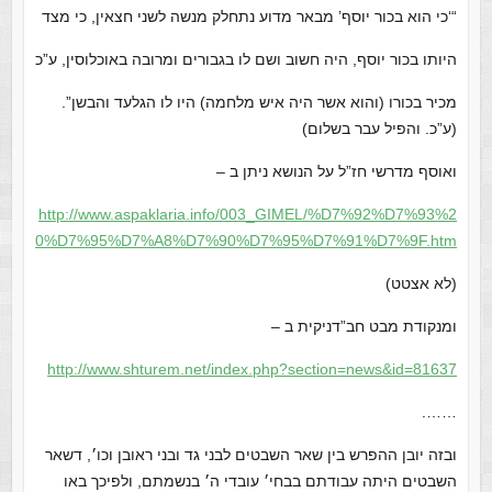
“‘כי הוא בכור יוסף’ מבאר מדוע נתחלק מנשה לשני חצאין, כי מצד
היותו בכור יוסף, היה חשוב ושם לו בגבורים ומרובה באוכלוסין, ע”כ
מכיר בכורו (והוא אשר היה איש מלחמה) היו לו הגלעד והבשן”.
(ע”כ. והפיל עבר בשלום)
ואוסף מדרשי חז”ל על הנושא ניתן ב –
http://www.aspaklaria.info/003_GIMEL/%D7%92%D7%93%2
0%D7%95%D7%A8%D7%90%D7%95%D7%91%D7%9F.htm
(לא אצטט)
ומנקודת מבט חב”דניקית ב –
http://www.shturem.net/index.php?section=news&id=81637
…….
ובזה יובן ההפרש בין שאר השבטים לבני גד ובני ראובן וכו׳, דשאר
השבטים היתה עבודתם בבחי׳ עובדי ה׳ בנשמתם, ולפיכך באו