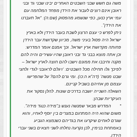
משה גם חשש שבני השבטים האחרים יבינו שבני גד ובני
ראובן אינם רוצים לעבור את הירדן מפחד המלחמה עם
עמי ארץ כנען, כפי שנשמע מהפסוק (שם:ה): “אל תעבִרנו
את הירדן”.
ניתן לפרש כי עצם הרצון לשבת בעבר הירדן ולא בארץ
ישראל היה פסול בעיני משה, מכיוון שקדושת עבר הירדן
פחותה מקדושת ארץ ישראל. וכך אמנם אומר המדרש:
וכן אתה מוצא בבני גד ובני ראובן שהיו עשירים והיה להם
מקנה וחיבבו את ממונם וישבו להם חוצה לארץ ישראל –
לפיכך גלו תחילה מכל השבטים: ‘ויגלם לראובני לגדי ולחצי
שבט מנשה’ (דה”א ה:כו). ומי גרם להם? על שהפרישו
עצמם מן אחיהם בשביל קניינם.
השאלה השנייה יושבה בדרכים שונות. להלן נסקור את
העיקריות שבהן:
* המדרש מבאר שמנשה נענש ב”מידה כנגד מידה”.
משום שהוא היה המתרגם במצרים בין יוסף לאחיו, והוא
שגרם לאחים שיקרעו את בגדיהם כשנמצא הגביע
באמתחת בנימין, לכן נקרעה נחלתו לשני חצאים בשני עברי
הירדן.