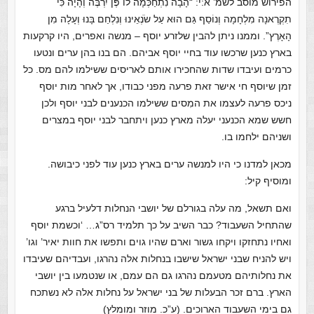
הפירוש
מוסב לשמ’ א:י: “הָבָה נִתְחַכְּמָה לוֹ פֶּן יִרְבֶּה וְהָיָה כִּי
תִקְרֶאנָה מִלְחָמָה וְנוֹסַף גַּם הוּא עַל שֹׂנְאֵינוּ וְנִלְחַם בָּנוּ וְעָלָה מִן
הָאָרֶץ”. וממנו ניתן להבין שלזרע יוסף – מנשה ואפרים, היו קרקעות
בארץ כנען שרכשו עוד בחיי יוסף אביהם. הם בנו בהן ערים ונטעו
כרמים ועיבדו שדות שהחכירו אותם לאריסים ששילמו להם מס. כל
זמן שיוסף חי אישר זאת פרעה מפני כבודו, אך לאחר מות יוסף
ניכס פרעה לעצמו את המִסים ששילמו הכנענים לבני יוסף ולכן
חשש שמא הכנעני יעלה מארץ כנען ויתחבר לבני יוסף במצרים
ושניהם ילחמו בו.
מכאן למדנו כי היו למנשה ערים בארץ כנען עוד לפני כיבושה.
ומוסיף קיל:
ואם תשאל, מה עלה בגורלם של יושבי הנחלות דלעיל ברגע
שהתחיל השעבוד? כבר השיב על כך תלמיד רס”ג… ‘וכשמת יוסף
ואחיו נתחזקו ויקחו גשור וארם שהיו גוים ותפשו את חוות יאיר’ וגו’
ויש להניח שבני ישראל שישבו בנחלות אלה נהרגו, ועבדיהם שעיבדו
את נחלותיהם מטעמם נהרגו גם הם עמם, או שנטמעו בין יושבי
הארץ. ברם זכר הבעלות של בני ישראל על נחלות אלה לא נשתכח
גם בימי השעבוד הארוכים. (ע”כ. מוזר ומומלץ)