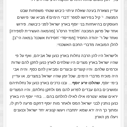
עדיין נשארת בעינה שאלת עיתוי כיבוש שטחי משפחות שבט
המנשה. י’ קיל בפירושו לספר ‘דברי הימים’
4 מביא שני פיושים
העוסקים בהיאחזות בני יוסף בארץ ישראל לפני כיבושה. פירוש
אחד של פרשן המכונה ‘תלמיד הרס”ג’ [מהמאה העשירית לספירה]
ואחד של ר’ יהודה החסיד [ממייסדי ‘חסידות אשכנז’ במאה הי”ב].
להלן המובאה מדברי החכם האשכנזי:
ולישראל היו להן הרבה נחלות בארץ כנען של אביהם, ואף על פי
שהיו ישראל בארץ מצרים היו שולחים לארץ כנען לתקן להם שדות
וכרמים שלהם. והיו קוצרים ובוצרים ומביאין להם כסף. והיה אבי
היה מוכיח מדברי הימים, שכל זמן שהיו ישראל במצרים, או עדיין
בימי יוסף,
שהלכו זרע יוסף
… ובנו כרכים בארץ כנען על נחלותיהם
ומושיבים בהם עבדים לפרוע להם מס ולתקן נחלתם, והיו המצרים
יראים שמא יצטרפו אילו לאילו להלחם בהם… בחיי יוסף היו בארץ
כנען נותנין לבני ישראל המס ולאחר מות יוסף דחקם פרעה ליתן לו,
ומתוך כך היה ירא שמא יתחברו ויעשו קנוניא יחד ישראל וכנענים
ויעלו מן הארץ.