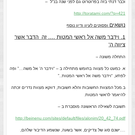
וכבר דנתי בזה בפרוטרוט גם לפני שנה בנ”ל –
http://toratami.com/?p=421
נושאים
ופסוקים לעיון ודיון נוסף
1. וידבר משה אל ראשי המטות …. זה הדבר אשר
ציווה ה’
התחלה משונה –
א. כמעט כל מצווה בחומש מתחילה ב – “וידבר ה’ אל משה…” ופה
לפתע, “וידבר משה אל ראשי המטות..”
ב.מכל המצוות החשובות והלא חשובות, דווקא מצוות נדרים זכתה
להיאמר לראשי המטות.
תשובה לשאילה הראשונה מוסברת ב –
http://beinenu.com/sites/default/files/alonim/20_42_74.pdf
….ישנם סוג של צדיקים, אשר בשעה, שנשמע הדיבור שלהם,