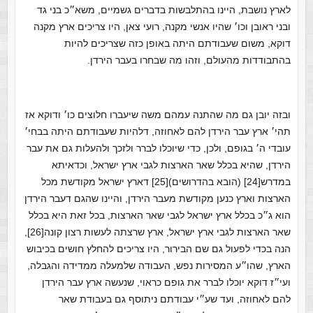
לארץ נושבת, היינו בהתלבשות בדברים גשמיים, משא״כ בני גד
ובני ראובן וכו׳ שהיו אנשי מקנה, רועי צאן, היו צריכים ארץ מקנה
דוקא, משום שעבודתם היתה באופן כזה שצריכים להיות
בהתבודדות מהעולם, וזהו מה שבחרו בעבר הירדן.
ובזה יובן גם מה שהתנה עמהם משה שיעברו חלוצים כו׳ ודוקא אז
תהי׳ ארץ עבר הירדן להם לאחוזה, דלהיות שעבודתם היתה בבחי׳
עובדי ה׳ בגופם, ולכן, כדי שיוכלו לברר ולזכך ולהעלות גם את עבר
הירדן, שהיא בכלל שאר הארצות לגבי ארץ ישראל, וכדאיתא
במדרש[24] (הובא בהדרושים)[25] דארץ ישראל מקודשת מכל
הארצות וארץ כנען מקודשת מעבר הירדן, והיינו שהגם דעבר הירדן
הוא ג״כ בכלל ארץ ישראל לגבי שאר הארצות, בכל זאת היא בכלל
שאר הארצות לגבי ארץ ישראל, ארץ שרצתה לעשות רצון קונה[26],
הנה בכדי לפעול גם שם הבירור, היו צריכים להחלץ חושים בכיבוש
הארץ, שהו״ע המסירות נפש, העבודה שלמעלה ממדידה והגבלה,
ועי״ז דוקא יוכלו לברר את גופם כראוי, שנעשה ארץ עבר הירדן
להם לאחוזה, ועד שע״י עבודתם ניתוסף גם בעבודת שאר