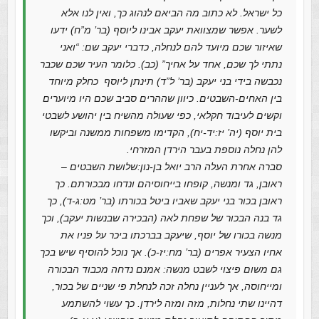
כל ישראל. לא כתוב מה הביאם לנהוג כך, ואין לנו אלא
לשער. אפשר שמצוואת יעקב אבינו ליוסף (בר’ מ”ח) ידעו
שאיזור שכם מיועד להם לנחלה, כדברי יעקב שם: “ואני
נתתי לך שכם, אחד על אחיך” (כב). כלומר העיר שכם שכבר
נכבשה בידי בני יעקב (בר’ ל”ד) תינתן ליוסף כחלק מיוחד
בין האחים-השבטים. כיוון שההרים סביב שכם היו מיוערים
וקשים לעיבוד חקלאי, כפי שעולה מהשיח בין יהושע לשבטי
בית יוסף (יה’ יז:יד-יח), הקדימו משפחות ממשנה וביקשו
להן נחלה נוספת בעבר הירדן המזרחי.
סברה אחרת העלה הרב יואל בן-נון:שלושת השבטים –
ראובן, גד ומנשה, קופחו בייחוסיהם ונדחו מבכורתם. כך
ראובן בכור בני יעקב שאביו ביטל בכורתו (בר’ מט:ג-ד), כך
גד בנה הבכור של שפחת לאה (הבכירה שבנשות יעקב), וכך
מנשה בכורו של יוסף, שיעקב בברכתו ביכר על פניו את
אחיו הצעיר אפרים (בר’ מח:יז-כ). אך נוכל להוסיף שיש בכך
גם משום פיצוי לשבט מנשה: אמנם נדחה מכבוד הבכורה
ומייחוסה, אך לעניין נחלה זכה לנחלת פי שניים של בכור,
דהיינו שתי נחלות, מזה ומזה לירדן. כך עשוי להשתמע