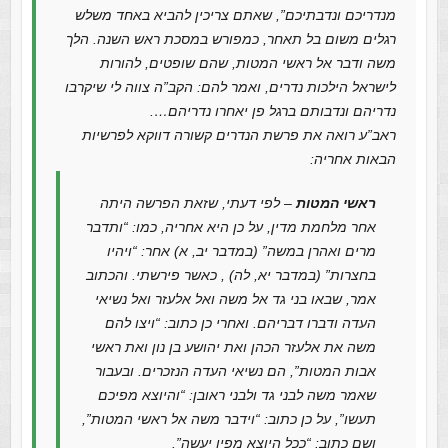
מנדריכם ונדבתיכם”, שאתם צריכין להביא באחד משלש
רגלים משום בל תאחר, כמפורש במסכת ראש השנה. הלך
משה ודבר אל ראשי המטות, שהם שופטים, להורות
לישראל הילכות נדרים, ואמר להם: הקב”ה צווה לי שיקרבו
נדריהם ונדבותם ברגל פן יאחרו נדריהם….
ראב”ע רואה את פרשת הנדרים קשורה דווקא לפרשיות
הבאות אחריה:
ראשי המטות
– לפי דעתי, שזאת הפרשה היתה
אחר מלחמת מדין, על כן היא אחריה, כמו: “ותדבר
מרים ואהרן במשה” (במדבר יב, א) אחר: “ויהיו
בחצרות” (במדבר יא, לה) , כאשר פירשתי. והכתוב
אמר, שבאו בני גד אל משה ואל אלעזר ואל נשיאי
העדה ודברו דבריהם. ואחרי כן כתוב: “ויצו להם
משה את אלעזר הכהן ואת יהושע בן נון ואת ראשי
אבות המטות”, הם נשיאי העדה הנזכרים. ובעבור
שאמר משה לבני גד ולבני ראובן: “והיוצא מפיכם
תעשו”, על כן כתוב: “וידבר משה אל ראשי המטות”,
ושם כתוב: “ככל היוצא מפיו יעשה”.