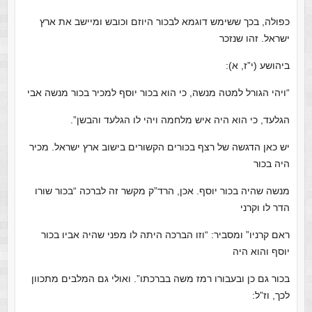
כפולה, בכך ששימש דוגמא לבכור היוזם וכובש ומיישב את ארץ
ישראל. זהו שנזכר
ביהושע (י”ז, א):
“ויהי הגורל למטה מנשה, כי הוא בכור יוסף למכיר בכור מנשה אבי
הגלעד, כי הוא היה איש מלחמה ויהי לו הגלעד והבשן”.
יש כאן הדגשה של רצף בכורים הקשורים בישוב ארץ ישראל. מכיר
היה בכור
מנשה שהיה בכור יוסף. אכן, הרד”ק מקשר זה לברכה “בכור שורו
הדר לו וקרני
ראם קרניו” ומסביר: “וזו הברכה היתה לו מפני שהיה אביו בכור
יוסף והוא היה
בכור גם כן ובעבורו רמז משה בברכתו”. ואולי גם המלבים מתכוון
לכך, וז”ל: