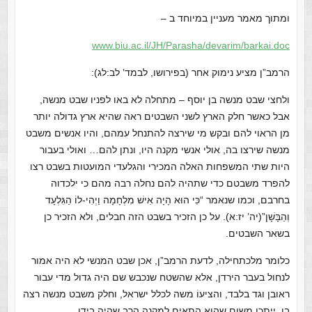
ומתוך מאמר מעניין במיוחד ב –
www.biu.ac.il/JH/Parasha/devarim/barkai.doc
הרמב”ן מציע נימוק אחר (בפירושו, לבמד’ לב:לג):
ולחצי שבט מנשה בן יוסף – מתחלה לא באו לפניו שבט מנשה,
אבל כאשר חלק הארץ לשני השבטים ראה שהיא ארץ גדולה יותר
מן הראוי להם ובקש מי שירצה להתנחל עמהם, והיו אנשים משבט
מנשה שירצו בה, אולי אנשי מקנה היו, ונתן להם… ואולי בעבור
היות שתי המשפחות האלה המכירי והגלעדי המועטות בשבט רצו
להפרד משבטם כדי שתהיה להם נחלה רבה מהם כי ילכדוה
בחרבם, וכמו שנאמר “כִּי הוּא הָיָה אִישׁ מִלְחָמָה וַיְהִי-לוֹ הַגִּלְעָד
וְהַבָּשָׁן”(יה’ יז:א). על כן הזכיר בשבט הזה חבלים, ולא הזכיר כן
בשאר השבטים.
כלומר מלכתחילה, לדעת הרמב”ן, אכן שבט המנשי לא היה אמור
לנחול בעבר הירדן, אלא שהשטח שנכבש שם היה גדול מדי עבור
ראובן וגד בלבד, והציעוֹ משה לכלל ישראל, וחלק משבט מנשה רצה
בו, ייתכן משום שהוא התאים למקנה הרב שהיה בידו.