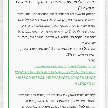
משה…ולחצי שבט מנשה בן יוסף…. (פרק לב
פסוק לג’)
הפסוק הראשון לא מסתדר לי עם התלונה “מי יתננו בשר”
ובכלל עם הצורך במן מן השמיים. כאשר בני ישראל יצאו
ממצריים הם לקחו בנוסף לכסף וזהב ושמלות גם צאן
ובקר, קשה לתאר 2 מליון איש ואישה וטף מסתובבים 40
שנה עם מקנה רב. מילא. לא מצאתי מאמר שדן בצד זה
של הנושא
אולם כל הסיפור על התנחלות 2.5 שבטים בעבר הירדן
המזרחי אומר דרBH/
מתוך
http://www.yeshiva.org.il/wiki/index.php?
title=%D7%A0%D7%97%D7%9C%D7%AA_%D7%A9
%D7%91%D7%98_%D7%A8%D7%90%D7%95%D7
%91%D7%9F
…..
קשר של שבט ראובן עם שכנו הצפוני, שבט גד נושא אופי
מיוחד. זאב ארליך, במאמרו: “ערי גד וראובן בכיבוש
ובהתנחלות”, מצביע את תופעה מענינית: בני שבט גד