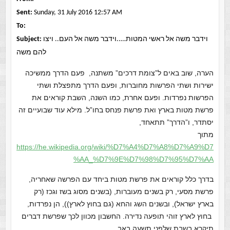
Sent:
Sunday, 31 July 2016 12:57 AM
To:
וידבר משה אל ראשי המטות…..וידבר משה אל העם.. ויצו
Subject:
להם משה
הערה, שוב באים ל”צומת דרכים” משתנה, פעם הדרך ממשיכה
ישירות ושתי הפרשות מחוברות, ופעם הדרך מתפצלת ושתי
הפרשות נפרדות. ופעם אחרת, כמו השנה, השבת קוראים את
פרשת מטות בארץ ואת פרשת פנחס בחו”ל. מילא עוד שבועיים זה
יסתדר, ו”הדרך” תתאחד,
מתוך
https://he.wikipedia.org/wiki/%D7%A4%D7%A8%D7%A9%D7
%AA_%D7%9E%D7%98%D7%95%D7%AA
בדרך כלל קוראים את פרשת מטות ביחד עם הפרשה שאחריה,
פרשת מסעי, רק בשנים מעוברות, (בשנים מסוג בשז וגכז (רק
בארץ ישראל), ובשנים השג והחא (גם בחוץ לארץ)), הן נפרדות,
בחוץ לארץ זוהי תופעה נדירה. החשבון מכוון לכך שפרשת דברים
תיקרא בשבת שלפני תשעה באב..