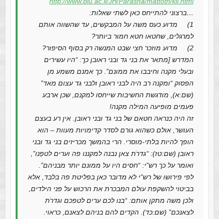
http://www.biu.ac.il/JH/Parasha/mattoth/kli.html
…ברצוני להתייחס כאן לשתי שאלות:
1) מדוע כעס משה על המבקשים, עד שהשווה אותם
למרגלים, שחטאו חטא חמור ביותר?
2) מדוע מוזכר חצי שבט המנשה רק בסוף הסיפור?
המדרש [מתאר את בני גד ובני ראובן כך: “היו עשירים
ובעלי מקנה וחיבבו את ממונם”. כך אמנם משמע מן
הפסוק “ומקנה רב היה לבני ראובן ולבני גד עצום מאד”
(שם:א), מודגשת החשיבות שייחסו למקנם, שכן ארבע
פעמים מופיעה המילה מקנה!
זה היה כנראה חטאם של בני גד ובני ראובן. אין רע בעצם
העושר, אולם כשהוא גורם לסדר קדימויות מעוות – הוא
הופך להיות בלתי-מוסרי. הרי בהמשך מכריזים בני גד ובני
ראובן (שם:טז): “גדרֹת צאן נבנה למקננו פה וערים לטפֵנו”,
ואומר על כך רש”י: “חסים היו על ממונם יותר מבניהם”.
לפי פירושו של רש”י לא מדובר כאן בפליטת פה בלבד, אלא
בביטוי להשקפת עולם המבכרת את הרכוש על פני הילדים,
ולכן משה מתקן אותם: “בנו לכם ערים לטפכם וגדרֹת
לצאנכם” (שם:כד). הקדים להם בניהם לצאנם, כראוי.