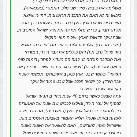
הנחלת עבר הירדן המזרחי לשני שבטים וחצי (ל”ב)
משלימה את כיבושו מידי שני מלכי האמורי (כא:כא-לה).
כיבוש זה לא תאם את התכנית הראשונית, דהיינו שיוצאי
מצרים יכבשו את ארץ כנען מצד דרום, בעלותם דרך הנגב
אל הר חברון, כדי שינחלו תחילה את ארץ ישראל המערבית,
שבה עיקר קדושת הארץ, ויוכיח חזון יחזקאל
(מז:יג-מח:כט), שלפיו גבולות הייעוד הם “עד הנהר הגדול
נהר פרת” (דב’ א:ז) והם כוללים את עבר הירדן המזרחי
ואת המדבר מזרחה לו. למה הם נועדו? לפתרון רומזת סוף
נבואת עובדיה (א:יט) “וירשו הנגב את הר עשו… ובנימין את
הגלעד”, כלומר שבטי ארץ כנען בהתרבותם יתפשטו לשטחי
עבר הירדן. כך יישאר הכלל שכל שבט צמוד אל עיקר
הקדושה שבצד המערבי.
עתה נשאל: כאשר בתום 40 שנות נדודים הגיעו ישראל
לבסוף אל עבר הירדן ונאלצו לכבוש שם שטח של האמורים
כדי להתקרב דרכו אל ארץ כנען (המערבית), מה סבר משה
לעשות באותו שטח? הלוא האמורי משבעת העממים הוא,
שישראל נצטוו להורישם, האם להשאיר את השטח כשטח
כיבוש ריק מתושבים, עד אשר ירבו השבטים ויפרצו שם?