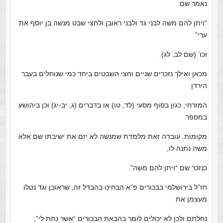
נאמר שם:
“ויתן להם משה לבני גד ולבני ראובן ולחצי שבט מנשה בן יוסף את
ערי”
וכו’ (שם לב, לג).
מכאן ואילך נזכרים שניים וחצי השבטים ביחד כמי שנוחלים בעבר
הירדן
המזרחי, כגון בסוף מסעי (לד, טו) או בדברים (ג, יב-יג) וכן ביהושע
במספר
מקומות. עובדה זאת מלמדת שמנשה לא יזם את ישיבתו שם אלא
משה נתנה לו,
כנזכר שם “ויתן להם משה”.
חז”ל בירושלמי בבכורים פ”א הבחינו בהבדל זה, שראובן וגד נטלו
מעצמן את
נחלתם ולכן לא יכולים לומר בהבאת הבכורים “אשר נתת לי”,