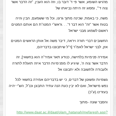
מרגיש השומע, אשר פי ד’ דובר בו, וזה הוא הענין, “זה הדבר אשר
צוה ד'”, ומסוג זה היתה נביאתו של
משה, כי באמת, שכינה מתוך גרונו, וכל מי ששמעם, הבין והיה
בטוח אשר “זה” הוא דבר ד’. . .וראש”י המטו”ת הם אותם המטים
ראשם לשמוע מבני ישראל
החשובים דברי תורה ויראה, דיבר משה אל אותן הראשים המטים
אזן, לבני ישראל לאמ”ר [ר”ל שיתבוננו בדבריהם,
אמירה פנימיות בלחישה, כנודע תאר אמיר”ה הוא בחשאי], זה
הדבר אשר צוה ה’, שיגיע לו מפנימיות הדבר איזה תועלת לתורה
ולעבודה ולתשובה ולא יתבוננו אל
גשמיות ופשוטן של דברים, כי יש בדבריהם אמירה בחשאי לכל
נפש מישראל, ואם לא יבין כעת הנה עתיד התבונן וכנ”ל, הש”י יהיה
בעזרינו.(ע”כ)
והסבר שונה -מתוך
http://www.daat.ac.il/daat/olam_hatanah/mefaresh.asp?