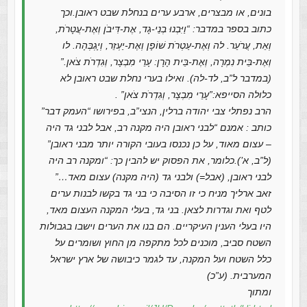
בונים, או מבצרים, ארבע ערים בנחלת שבט ראובן.וכך
כתוב בספר במדבר: “וַיִּבְנוּ בְנֵי-גָד, אֶת-דִּיבֹן וְאֶת-עֲטָרֹת,
וְאֵת, עֲרֹעֵר. לה וְאֶת-עַטְרֹת שׁוֹפָן וְאֶת-יַעְזֵר, וְיָגְבְּהָה. לו
וְאֶת-בֵּית נִמְרָה, וְאֶת-בֵּית הָרָן: עָרֵי מִבְצָר, וְגִדְרֹת צֹאן.”
(במדבר ל”ב, לד-לה). ואילו בערי נחלת שבט ראובן לא
כלולה הסייפא:”עָרֵי מִבְצָר, וְגִדְרֹת צֹאן” .
הרב נפתלי צבי יהודה ברלין, הנצי”ב, בפירושו “העמק דבר”
כותב : אמנם “לבני ראובן היה מקנה רב, אבל לבני גד היה
– עצום מאוד, על כן נכנסו בעובי הקורה יותר מבני ראובן”
(ל”ב, א’).כלומר, את הפסוק יש להבין כך: “ומקנה רב היה
לבני ראובן, (אבל=) ולבני גד (היה מקנה) עצום מאד…”
זאב ארליך מניח כי זו הסיבה כי בני גד בקשו לבנות ערים
לטף ואת וגדרות לצאן. בני גד, בעלי המקנה העצום מאד,
היו בעלי הענין העיקריים. הם בנו את הערים וישבו בגבולות
השטח סביב, מוכנים לכל מתקפה מן החוץ ושומרים על
כלל השטח ועל המקנה, עד לגמר כיבושה של ארץ ישראל
המערבית. (ע”כ)
ומתוך