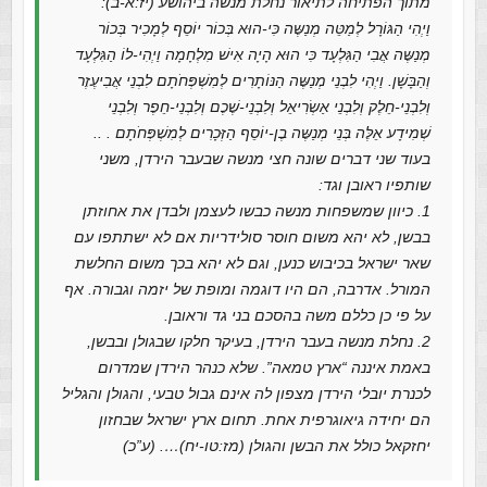
מתוך הפתיחה לתיאור נחלת מנשה ביהושע (יז:א-ב):
וַיְהִי הַגּוֹרָל לְמַטֵּה מְנַשֶּה כִּי-הוּא בְּכוֹר יוֹסֵף לְמָכִיר בְּכוֹר
מְנַשֶּה אֲבִי הַגִּלְעָד כִּי הוּא הָיָה אִישׁ מִלְחָמָה וַיְהִי-לוֹ הַגִּלְעָד
וְהַבָּשָׁן. וַיְהִי לִבְנֵי מְנַשֶּה הַנּוֹתָרִים לְמִשְׁפְּחֹתָם לִבְנֵי אֲבִיעֶזֶר
וְלִבְנֵי-חֵלֶק וְלִבְנֵי אַשְׂרִיאֵל וְלִבְנֵי-שֶׁכֶם וְלִבְנֵי-חֵפֶר וְלִבְנֵי
שְׁמִידָע אֵלֶּה בְּנֵי מְנַשֶּה בֶן-יוֹסֵף הַזְּכָרִים לְמִשְׁפְּחֹתָם . ..
בעוד שני דברים שונה חצי מנשה שבעבר הירדן, משני
שותפיו ראובן וגד:
1. כיוון שמשפחות מנשה כבשו לעצמן ולבדן את אחוזתן
בבשן, לא יהא משום חוסר סולידריות אם לא ישתתפו עם
שאר ישראל בכיבוש כנען, וגם לא יהא בכך משום החלשת
המורל. אדרבה, הם היו דוגמה ומופת של יזמה וגבורה. אף
על פי כן כללם משה בהסכם בני גד וראובן.
2. נחלת מנשה בעבר הירדן, בעיקר חלקו שבגולן ובבשן,
באמת איננה “ארץ טמאה”. שלא כנהר הירדן שמדרום
לכנרת יובלי הירדן מצפון לה אינם גבול טבעי, והגולן והגליל
הם יחידה גיאוגרפית אחת. תחום ארץ ישראל שבחזון
יחזקאל כולל את הבשן והגולן (מז:טו-יח)…. (ע”כ)