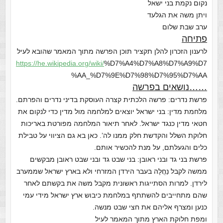
נקום נקמת בני ישאל
ויתן משה את הגלעד
ערב שבת שלום
פתיחה
לרענון הזכרון להלן תקציר תוכן הפרשה מתוך המאמר שהובא לעיל
https://he.wikipedia.org/wiki/
%D7%A4%D7%A8%D7%A9%D7
%AA_%D7%9E%D7%98%D7%95%D7%AA
……נושאים בפרשה
פרשת נדרים: פרשה הלכתית קצרה העוסקת בדיני נדרים והפרתם.
מלחמת מדין: בני ישראל יוצאים למלחמה מול מדין כדי לנקום את
חטאי מדין כנגד ישראל. לאחר תיאור המלחמה מפורטת באריכות
חלוקת השלל והקדשת חלק ממנו לה’. כאן בא גם הציווי על טבילת
כלים והגעלתם, על מנת להכשיר אותם.
פרשת בני גד ובני ראובן: בני שבט גד ובני שבט ראובן מבקשים
ממשה לקבל נַחֲלָה בעבר הירדן המזרחי ולא בארץ ישראל שממערב
לירדן. למרות הסתייגות ראשונית מקבל משה את בקשתם לאחר
שהם מתחייבים להשתתף במלחמת כיבוש ארץ ישראל מידי עמי
כנען ומצרף אליהם את חצי שבט מנשה.
ומפת חלוקת הארץ מתוך המאמר לעיל