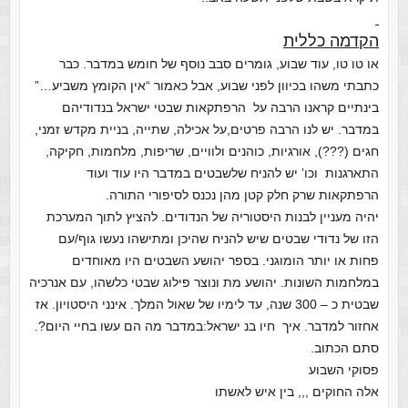
הקדמה כללית
או טו טו, עוד שבוע, גומרים סבב נוסף של חומש במדבר. כבר
כתבתי משהו בכיוון לפני שבוע, אבל כאמור “אין הקומץ משביע…”
בינתיים קראנו הרבה על הרפתקאות שבטי ישראל בנדודיהם
במדבר. יש לנו הרבה פרטים,על אכילה, שתייה, בניית מקדש זמני,
חגים (???), אורגיות, כוהנים ולוויים, שריפות, מלחמות, חקיקה,
התארגנות וכו’ יש להניח שלשבטים במדבר היו עוד ועוד
הרפתקאות שרק חלק קטן מהן נכנס לסיפורי התורה.
יהיה מעניין לבנות היסטוריה של הנדודים. להציץ לתוך המערכת
הזו של נדודי שבטים שיש להניח שהיכן ומתישהו נעשו גוף/עם
פחות או יותר הומוגני. בספר יהושע השבטים היו מאוחדים
במלחמות השונות. יהושע מת ונוצר פילוג שבטי כלשהו, עם אנרכיה
שבטית כ – 300 שנה, עד לימיו של שאול המלך. אינני היסטויון. אז
אחזור למדבר. איך חיו בנ ישראל:במדבר מה הם עשו בחיי היום?.
סתם הכתוב.
פסוקי השבוע
אלה החוקים ,,, בין איש לאשתו