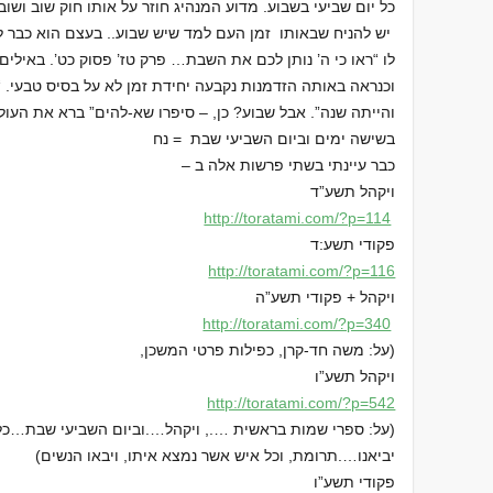
כל יום שביעי בשבוע. מדוע המנהיג חוזר על אותו חוק שוב ושוב
יש להניח שבאותו זמן העם למד שיש שבוע.. בעצם הוא כבר ל
לו “ראו כי ה’ נותן לכם את השבת… פרק טז’ פסוק כט’. באילים
וכנראה באותה הזדמנות נקבעה יחידת זמן לא על בסיס טבעי. “שב
והייתה שנה”. אבל שבוע? כן, – סיפרו שא-להים” ברא את העול
בשישה ימים וביום השביעי שבת = נח
כבר עיינתי בשתי פרשות אלה ב –
ויקהל תשע”ד
http://toratami.com/?p=114
פקודי תשע:ד
http://toratami.com/?p=116
ויקהל + פקודי תשע”ה
http://toratami.com/?p=340
(על: משה חד-קרן, כפילות פרטי המשכן,
ויקהל תשע”ו
http://toratami.com/?p=542
(על: ספרי שמות בראשית …., ויקהל….וביום השביעי שבת…כל 
יביאנו….תרומת, וכל איש אשר נמצא איתו, ויבאו הנשים)
פקודי תשע”ו