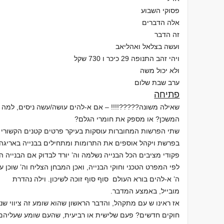
פסוקי השבוע
אלה הדברים
זה הדבר
ועשה בצלאל ואהליאב
ויהי זהב התנופה 29 כיכר ו 730 שקל
ולא יכול משה
ערב שבת שלום
פתיחה
שאילה משונה?????!!!! – אם א-להים עושה/עשה ניסים, למה ה
המשכן? או מספק את חומרי הגלם?
שתי הפרשות המחוברות עוסקות בעיקר פרטים קטנים הקשורי ל
פקודי מציבים הכל הבנייה נשלמה וה’ יורד לבדוק אם הבנייה ה
ה’ א-להים בורא העולם סוף סוף זוכה לשיכון. וילה נהדרת
מובייל, באמצע המדבר.
אז ראינו ש עם מתקהל, והדבר הראשון שהוא שומע זה ציווי ש
חוקים חדשים? פעם שלישית או רביעית, שהעם שומע שעליהם