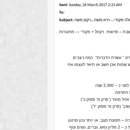
Sent:
Sunday, 26 March 2017 2:23 AM
To:
לה פקודי… וירא משה…ויקם משה
Subject:
בת – פרשות ויקהל + פקודי — מחוברות
ט ” עשרת הדברות”. כמה ניצבים
 שמות אכן חשב או תיאר לעצמו את
3,300 שנה
ע התרמה
הל מועד ( פרק מ’ פסוק ב’)
” (פרק מ’ פסוק יז”)
ה – תמונת מצב, או יותר נכון סרטון
מצב. בחומש שמות, אחד הדמיונות שלי הוא לחשוב על קהל של כ – 2 מליון נפש, גברים, נשים וטף