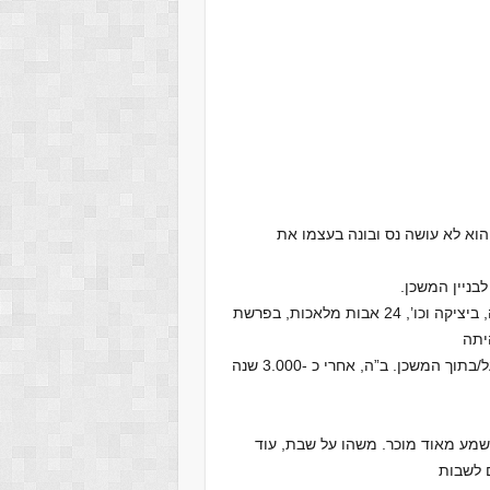
וא לא עושה נס ובונה בעצמו את
בניין המשכן.
בפרשת ויקהל אוספים את התרומות ומתחילים בבנייה באריגה, ביציקה וכו’, 24 אבות מלאכות, בפרשת
יתה
לפי המפרט הטכני וחוקי הבנייה, ואכן המבחן הצליח וה’ שוכן על/בתוך המשכן. ב”ה, אחרי כ -3.000 שנה
נשמע מאוד מוכר. משהו על שבת, עוד
 לשבות