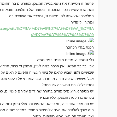
פרשה זו מסיימת את נושא בניית המשכן. מפורטים בה החומרי
ומתוֹארת עשיית בגדי הכוהנים. בסוֹפה של המלאכה מובאים כ
המלאכה שנעשתה לפי מצוות ה’, ומברך את העושים בה.
ומתוך ויקיפדיה
a.org/wiki/
%D7%A4%D7%A8%D7%A9%D7%AA_%D7%A
4%D7%A7%D7%95%D7%93%D7%99
הכנת בגדי הכהונה
כלי המשכן עומדים מוכנים בפני משה.
אכן ברובד הפשט, אין הרבה במה לעיין, התוכן די ברור, חוזר ע
שבועיים ולפני שבוע קראנו על ציווי העשייה והפעם קוראים ע
אבל מעשית יש פה חזרה מיותרת. וכבר עמדתי על ז לפני שנה וש
ומתקבל לצורת החשיבה של היום?
יש מספר אירועים/סיפורים בתורה שחוזרים עליהם פעמיים, כגו
בפרשתנו הקמת המשכן, כליו ובגדיו
יש פה מצד אחד דיוק, ומצד שני התפארות. אולי בזמן נחמיה כ
היה צורך להלהיב את העם על סיפור המשכן במדבר שהיה מרהיב
ואכן האתר החופשי מביע ספיקות. מתוך