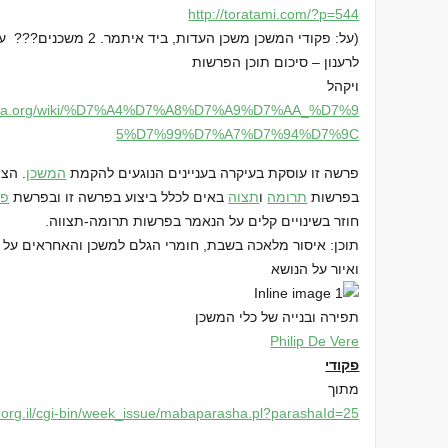
http://toratami.com/?p=544
(על: פקודי המשכן משכן העדות, ביד איתמר. 2 משכנים??? ענן ה’ על המדכן יומם ואש…)
לרענון – סיכום תוכן הפרשות
ויקהל
a.org/wiki/
%D7%A4%D7%A8%D7%A9%D7%AA_%D7%9
5%D7%99%D7%A7%D7%94%D7%9C
פרשה זו עוסקת בעיקרה בעניינים הנוגעים להקמת
המשכן
. הצ
בפרשות
תרומה
ו
תצוה
באים לכלל ביצוע בפרשה זו ובפרשת
פק
חוזר בשינויים קלים על הנאמר בפרשות תרומה-תצווה.
תוכן: איסור מלאכה בשבת, חומרי הגלם למשכן והאחראים על בני
ואיור על הנושא
תפירה ובנייה של כלי המשכן
Philip De Vere
פקודי
מתוך
rg.il/cgi-bi
n/week_issue/mabaparasha.pl?pa
rashaId=25