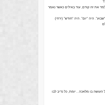
?
מד את זה קודם, עוד באילים כאשר נאמר
וע”. היה “יום”. היה “חודש” (ירחי)
ם
העושה בו מלאכה…יומת, כל נדיב לבו