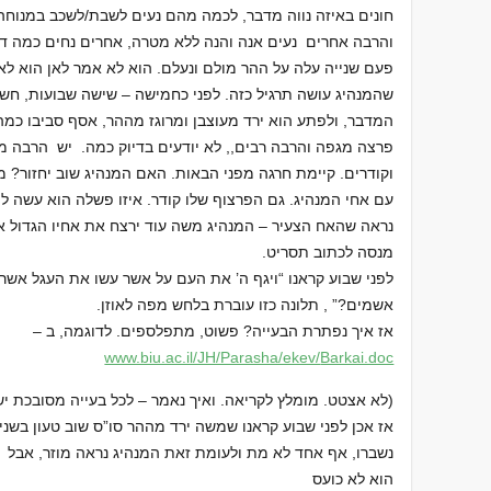
חונים באיזה נווה מדבר, לכמה מהם נעים לשבת/לשכב במנוחה 
והרבה אחרים נעים אנה והנה ללא מטרה, אחרים נחים כמה ד
פעם שנייה עלה על ההר מולם ונעלם. הוא לא אמר לאן הוא לא 
שהמנהיג עושה תרגיל כזה. לפני כחמישה – שישה שבועות, חש
המדבר, ולפתע הוא ירד מעוצבן ומרוגז מההר, אסף סביבו כמה 
פרצה מגפה והרבה רבים,, לא יודעים בדיוק כמה. יש הרבה מ
וקודרים. קיימת חרגה מפני הבאות. האם המנהיג שוב יחזור? 
עם אחי המנהיג. גם הפרצוף שלו קודר. איזו פשלה הוא עשה לפנ
נראה שהאח הצעיר – המנהיג משה עוד ירצח את אחיו הגדול אה
מנסה לכתוב תסריט.
לפני שבוע קראנו “ויגף ה’ את העם על אשר עשו את העגל אשר 
אשמים?” , תלונה כזו עוברת בלחש מפה לאוזן.
אז איך נפתרת הבעייה? פשוט, מתפלספים. לדוגמה, ב –
www.biu.ac.il/JH/Parasha/ekev/
Barkai.doc
(לא אצטט. מומלץ לקריאה. ואיך נאמר – לכל בעייה מסובכת י
אז אכן לפני שבוע קראנו שמשה ירד מההר סו”ס שוב טעון בשני 
נשברו, אף אחד לא מת ולעומת זאת המנהיג נראה מוזר, אבל
הוא לא כועס