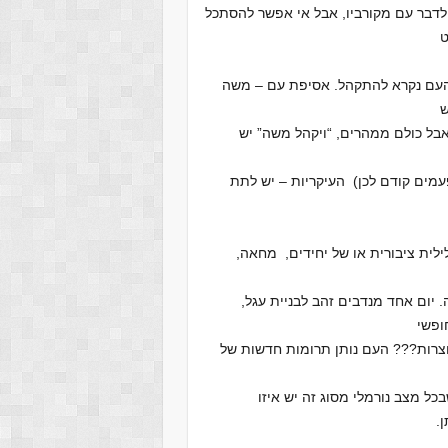
ה לדבר עם מקורביו, אבל אי אפשר להסתכל
ט
ך, העם נקרא להתקהל. אסיפת עם – משה
ש
בל כולם ממהרים, “ויקהל משה” יש
מים קודם לכן) העיקריות – יש לתת
ילית ציבורית או של יחידים, מחאה,
 יום אחד מנדבים זהב לבניית עגל,
ופשי
אוצרות??? העם נותן תרומות חדשות של
ל מצב נורמלי מסוג זה יש איזו
.