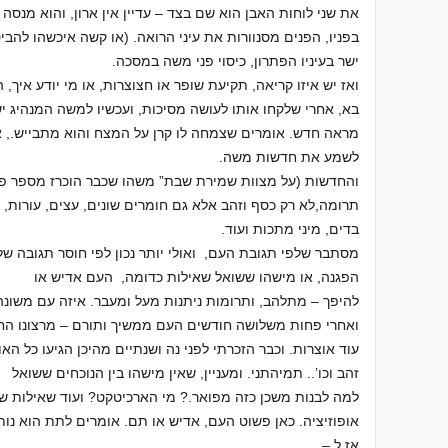
את שני לוחות האבן הוא שם בצד – עדיין אין ארון, והוא מנס
בפניו, הפנים מסנוורות את עיני הרואה. (או קשה איכשהו להבי
ישר בעיניו הפתרון, כיסוי פני משה במסכה.
ואז יש איזו קריאה, תקיעת שופר או חצוצרות, או מי יודע אי
בא, אחרי שלקחו אותו לעושה מסיכות, ועכשיו למשה המנהיג י
מראה חדש. אומרים שצמחה לו קרן על המצח והוא מתבייש., א
לשמע את חדשות משה.
והחדשות (על מצוות שמירת שבת” משהו שכבר הוכרז מספר פע
תרומה,לא רק כסף וזהב אלא גם חומרים שונים, עצים, עורות,
בדים, מיני מתכות ועוד.
מסתבר שלפי תגובת העם, ואולי יותר נכון לפי חוסר תגובה של
הפגנה, או מישהו ששואל שאילות כדומה, העם אדיש או
להיפך – מתלהב, ותרומות ניתנות מעל ומעבר. איזה עם משונה.
ואחרי פחות משלושה חודשים העם ממשיך ותורם – מרצונו הח
עוד אוצרות. וכבר הזכרתי לפני נה ושנתיים מהיכן הגיעו כל ה
זהב וכו’.. תמיהתני. ומעניין, שאין מישהו בין הנוכחים ששואל
למה לבנות משכן כזה מפואר.? מי הארכיטקט? ועוד שאילות שבכ
אופוזיציה. כאן פשוט העם, אדיש או תם. אומרים לתת הוא נותן
אז ל –