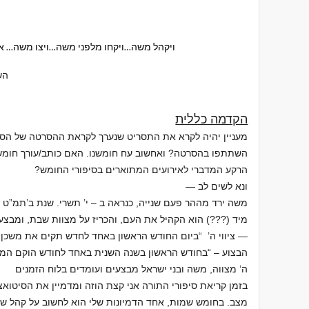
ויקהל משה…ויקחו מלפני משה…ויצו משה… א
הש
הקדמה כללית
מעניין יהיה לקרא את התסריט שנערך לקראת ההסרטה של הסר
השתתפו בהסרטה? ואחשוב עח חומשנו. האם כותב/עורך חומש
הרקע המדברי לאירועים המתוארים בסיפורי החומש?
ונא לשים לב —
משה ירד מההר פעם שנייה, כנראה ב – י’ תשרי. שנת ב’תמ”ט לפני כ – 
מיד (???) הוא הקהיל את העם, והכריז על מצוות שבת, ומבצ
— ציווי ה’ “ביום החודש הראשון באחד לחדש תקים את משכן א
הבצוע – “בחודש הראשון בשנה השנית באחד לחודש הוקם המשכן
ה’ מצווה, משה ובני ישראל מבצעים ועומדים בלוח הזמנים
בזמן קריאת סיפורי התורה אני קצת הוזה ומדמיין את הסיטואצי