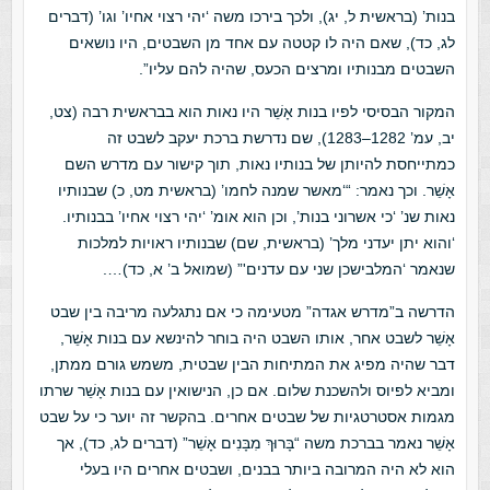
בנות’ (בראשית ל, יג), ולכך בירכו משה ‘יהי רצוי אחיו’ וגו’ (דברים
לג, כד), שאם היה לו קטטה עם אחד מן השבטים, היו נושאים
השבטים מבנותיו ומרצים הכעס, שהיה להם עליו”.
המקור הבסיסי לפיו בנות אָשֵׁר היו נאות הוא בבראשית רבה (צט,
יב, עמ’ 1282–1283), שם נדרשת ברכת יעקב לשבט זה
כמתייחסת להיותן של בנותיו נאות, תוך קישור עם מדרש השם
אָשֵׁר. וכך נאמר: “‘מאשר שמנה לחמו’ (בראשית מט, כ) שבנותיו
נאות שנ’ ‘כי אשרוני בנות’, וכן הוא אומ’ ‘יהי רצוי אחיו’ בבנותיו.
‘והוא יתן יעדני מלך’ (בראשית, שם) שבנותיו ראויות למלכות
שנאמר ‘המלבישכן שני עם עדנים'” (שמואל ב’ א, כד)….
הדרשה ב”מדרש אגדה” מטעימה כי אם נתגלעה מריבה בין שבט
אָשֵׁר לשבט אחר, אותו השבט היה בוחר להינשא עם בנות אָשֵׁר,
דבר שהיה מפיג את המתיחות הבין שבטית, משמש גורם ממתן,
ומביא לפיוס ולהשכנת שלום. אם כן, הנישואין עם בנות אָשֵׁר שרתו
מגמות אסטרטגיות של שבטים אחרים. בהקשר זה יוער כי על שבט
אָשֵׁר נאמר בברכת משה “בָּרוּךְ מִבָּנִים אָשֵׁר” (דברים לג, כד), אך
הוא לא היה המרובה ביותר בבנים, ושבטים אחרים היו בעלי