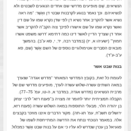
הנשיאים, שָׁם מופיעים מדרשי שם אחדים הנוגעים לשבטים ולא
לנשיאיהם. וכך נאמר בנוגע לקרבנות שבטי דן ואָשֵׁר: “מה ראה
נשיא אשר להקריב אחר נשיא דן לפי שדן נקרא שמו על שם דין
ואשר נקרא שמו על שם אישורו לפיכך צוה הקב”ה להקריב אשר
אחר דן שצריך הדיין לאשר דינו כמה דתימא ‘דרשו משפט אשרו
חמוץ'” (ישעיהו א, יז) (במדבר רבה, יד, י, סא ע”ב). בהמשך
מובאים הסברים אטימולוגיים נוספים של השם אָשֵׁר (שם, סא
ע”ב-ע”ד).
בנות שבט אשר
לעומת כל זאת, בקובץ המדרשי המאוחר “מדרש אגדה” שנערך
במאה השתים עשרה-שלוש עשרה לערך, מופיעים מדרשי שם של
מרבית הנשיאים (מדרש אגדה, במדבר א, ה-טו, עמ’ 75–77).
הקבלה תמציתית יותר לחומר זה מצויה ב”פענח רזא” לרבי יצחק
בן יהודה הלוי, מבעלי התוספות במאה השלוש עשרה (פענח רזא,
ירושלים תשנ”ח, עמ’ תג-תה). מקור הדברים איננו מוזכר בקבצים
אלה. במאמר הנוכחי ננתח את הדרשה המתייחסת לשמו של
פגעיאל בן עכרן שנדרש לא עליו כי אם על בנות שבט אָשֵׁר כמכלול.