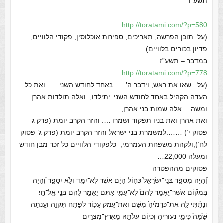
תשע”ו
http://toratami.com/?p=580
(על: תוכן הפרשה, תאריכים, ספירות אוכלוסין, פקודי הלוויים,
פדיון בכורים בלוויים)
במדבר – תשע”ז
http://toratami.com/?p=778
(על:: שאו את ראש, וידבר ה’ …. באחד לחודש השני……ואת כל
העדה הקהיל באחד לחודש השני ויתילדו, .ואלה תולדות אהרן
ומשה… אלה שמות בני אהרן,
ואת אהרן ואת בניו תפקוד ושמרו …. והזר הקרב יומת (פרק ג
פסוק י’) …….למשמרת בני ישראל והזר הקרב יומת (פרק ג’ פסוק
לח’),ולקהת משפחת העמרמי, כלפקודי הלוויים כל זכר מבן חודש
ומעלה 22,000…
פסוקים מההפטרה
וְֽ֠הָיָה מִסְפַּ֤ר בְּנֵֽי־יִשְׂרָאֵל֙ כְּח֣וֹל הַיָּ֔ם אֲשֶׁ֥ר לֹֽא־יִמַּ֖ד וְלֹ֣א יִסָּפֵ֑ר וְֽ֠הָיָה
בִּמְק֞וֹם אֲשֶׁר־יֵאָמֵ֤ר לָהֶם֙ לֹֽא־עַמִּ֣י אַתֶּ֔ם יֵאָמֵ֥ר לָהֶ֖ם בְּנֵ֥י אֵֽל־חָֽי׃
וְנָתַ֨תִּי לָ֤הּ אֶת־כְּרָמֶ֙יהָ֙ מִשָּׁ֔ם וְאֶת־עֵ֥מֶק עָכ֖וֹר לְפֶ֣תַח תִּקְוָ֑ה וְעָ֤נְתָה
שָּׁ֙מָּה֙ כִּימֵ֣י נְעוּרֶ֔יהָ וִּכְי֖וֹם עֲלֹתָ֥הּ מֵאֶֽרֶץ־מִצְרָֽיִם׃