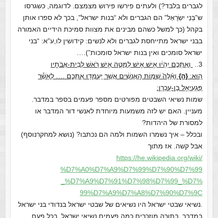
לגברים בלבד?) ולעתים פירשו פירוש מצמצם. לדוגמה, כשגרסו
ש”בְּנֵי יִשְׂרָאֵל” הם הגברים ולא “בנות ישראל”, בכך לא ספרו אותן
בקהל (כך למשל כשהם מבינים את מצוות סמיכת הידיים האמורה
בבני ישראל מתייחסת לגברים ולא לנשים: קידושין לו,ע”א: “בני
ישראל סומכים ואין בנות ישראל סומכות”)….
3..
וְאִתְּכֶ֣ם יִֽהְי֔וּ אִ֥ישׁ אִ֖ישׁ לַמַּטֶּ֑ה אִ֛ישׁ רֹ֥אשׁ לְבֵית-אֲבֹתָ֖יו
הֽוּא:
{ה}
וְאֵ֨לֶּה֙ שְׁמ֣וֹת הָֽאֲנָשִׁ֔ים אֲשֶׁ֥ר יַֽעַמְד֖וּ אִתְּכֶ֑ם …. לְאָשֵׁ֕ר
פַּגְעִיאֵ֖ל בֶּן-עָכְרָֽן:
שמות נשיאי השבטים מפורטים מספר פעמים בספר במדבר.
מעניין. האם יש לזה משמעות מיוחדת לאנשי דור המדבר או
למסורת של היהדות?
ובכלל – איך נשמרו השמות ולמה הם נכתבו? (נושא למחקרנוסף)
אבל קשה. אז מתוך
https://he.wikipedia.org/wiki/
%D7%A0%D7%A9%D7%99%D7%90%D7%99
_%D7%A9%D7%91%D7%98%D7%99_%D7%
99%D7%A9%D7%A8%D7%90%D7%9C
.נשיאי שבטי ישראל היו נשיאים של שבטי ישראל בנדודי בני ישראל
במדבר. בתורה מוזכרים כמה פעמים נשיאי ישראל, בכל פעם