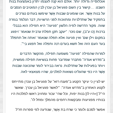
אוכלוסייה גדולה יותר. אולם הוא קנה לעצמו יתרון באמצעות בנות
השבט. …קישור בין השם פגעיאל בן עכרן לבין המוטיבים הנסבים
על בנות אָשֵׁר. אנו שומעים שבנות אָשֵׁר שימשו בעתים נצרכים
בתפקיד של שתדלניות ומתווכות לפני הרשויות, דבר הנלמד בגזרה
שווה. מקור הדרשה לפיה הלשון “פגיעה” היא תפילה הוא בבבלי
ברכות (כו ע”ב), שם נזכר: “יעקב תקן תפלת ערבית שנאמר ‘ויפגע
במקום וילן שם’ ואין פגיעה אלא תפלה שנאמר ‘ואתה אל תתפלל
בעד העם הזה ואל תשא בעדם רנה ותפלה ואל תפגע בי'”.
למרות שהמילה “פגיעה” משמעה תפילה, מהקשר הדברים
ב”מדרש אגדה” מתברר שמדובר פחות בנשיאת תפילה ממשית,
ויותר בפעילות של שתדלנות. נראה בבירור לומר שהכוונה שבנות
אָשֵׁר היו כפי שהעלינו נשואות למלכים, שהיו מצאצאי לאה.
יש לציין כי עיקר הקטע ב”פענח רזא” על פגעיאל בן עכרן מתייחס
לקטע האחרון ב”מדרש אגדה”: “‘לאשר פגעיאל בן עכרן’. שאשר
הי”ל [=היו לו] בנות יפות, וכל שהי’ עכור ומחויב ראשו למלכות היו
בנותיו מפגיעות ומבקשות רחמים מהמלך ומחל לו”.
אפשר לסכם ולומר כי שרח בת אָשֵׁר, שנודעה לפי ספרות חז”ל