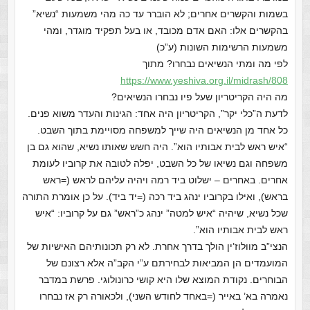
בשמות והקשרים אחרים; לא הוברר עד כה מהי משמעות “נשיא”
בהקשרים אלו: האם אדם מכובד, או בעל תפקיד מוגדר, ומהי
משמעות הרשימות השונות (ע”כ)
לפי מה ומתי הנשיאים נבחרו? מתוך
https://www.yeshiva.org.il/mid
rash/808
מה היה הקריטריון שעל פיו נבחרו הנשיאים?
לדעת ה”כלי יקר”, הקריטריון היה אחד: הגינות והעדר משוא פנים.
כל אחד מן הנשיאים היה שייך למשפחה מסויימת בתוך השבט.
“איש ראש לבית אבותיו הוא”. היה חשש שאותו נשיא, שהוא גם בן
משפחה וגם נשיאו של כל השבט, יפלה לטובה את קרוביו לעומת
אחרים. באחרים – ישלוט ביד רמה ויהיה עליהם לראש (=ראש
בראש), ואילו בקרוביו ינהג ביד רכה (=יד ביד). על כן אומרת התורה
שכל נשיא, שיהיה “איש למטה” ינהג כ”ראש” גם על קרוביו: “איש
ראש לבית אבותיו הוא”.
הנצי”ב מוולוז’ין הולך בדרך אחרת. לא רק תכונותיהם האישיות של
המועמדים הן המביאות לבחירתם ע”י הקב”ה אלא רצונם של
הבוחרים. נקודת המוצא שלו היא קושי כרונולוגי. פרשת במדבר
נאמרה בא’ באייר (=באחד לחודש השני), ולכאורה רק אז נבחרו