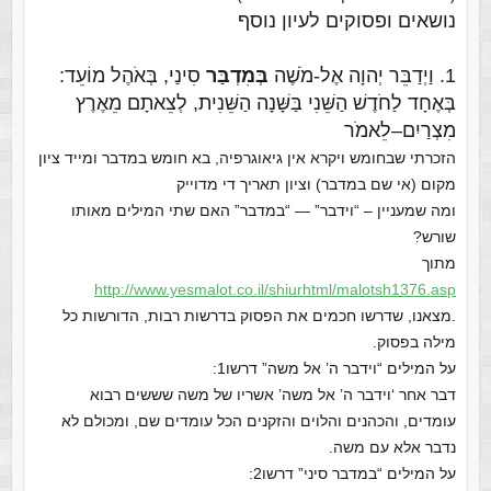
נושאים ופסוקים לעיון נוסף
1. וַיְדַבֵּר יְהוָה אֶל-מֹשֶׁה
בְּמִדְבַּר
סִינַי, בְּאֹהֶל מוֹעֵד:
בְּאֶחָד לַחֹדֶשׁ הַשֵּׁנִי בַּשָּׁנָה הַשֵּׁנִית, לְצֵאתָם מֵאֶרֶץ
מִצְרַיִם–לֵאמֹר
הזכרתי שבחומש ויקרא אין גיאוגרפיה, בא חומש במדבר ומייד ציון
מקום (אי שם במדבר) וציון תאריך די מדוייק
ומה שמעניין – “וידבר” — “במדבר” האם שתי המילים מאותו
שורש?
מתוך
http://www.yesmalot.co.il/shiu
rhtml/malotsh1376.asp
.מצאנו, שדרשו חכמים את הפסוק בדרשות רבות, הדורשות כל
מילה בפסוק.
על המילים “וידבר ה’ אל משה” דרשו1:
דבר אחר ‘וידבר ה’ אל משה’ אשריו של משה שששים רבוא
עומדים, והכהנים והלוים והזקנים הכל עומדים שם, ומכולם לא
נדבר אלא עם משה.
על המילים “במדבר סיני” דרשו2: