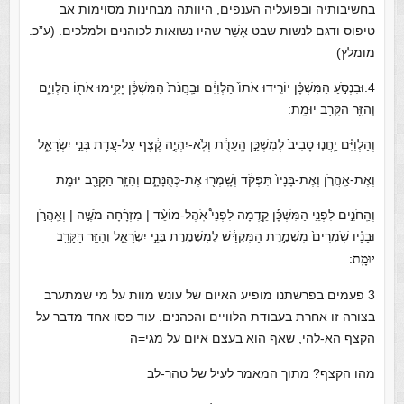
בחשיבותיה ובפועליה הענפים, היוותה מבחינות מסוימות אב
טיפוס ודגם לנשות שבט אָשֵׁר שהיו נשואות לכוהנים ולמלכים. (ע”כ.
מומלץ)
4.וּבִנְסֹ֣עַ הַמִּשְׁכָּ֗ן יוֹרִ֤ידוּ אֹתוֹ֙ הַלְוִיִּ֔ם וּבַֽחֲנֹת֙ הַמִּשְׁכָּ֔ן יָקִ֥ימוּ אֹת֖וֹ הַלְוִיִּ֑ם
וְהַזָּ֥ר הַקָּרֵ֖ב יוּמָֽת:
וְהַלְוִיִּ֗ם יַֽחֲנ֤וּ סָבִיב֙ לְמִשְׁכַּ֣ן הָֽעֵדֻ֔ת וְלֹֽא-יִהְיֶ֣ה קֶ֔צֶף עַל-עֲדַ֖ת בְּנֵ֣י יִשְׂרָאֵ֑ל
וְאֶת-אַֽהֲרֹ֤ן וְאֶת-בָּנָיו֙ תִּפְקֹ֔ד וְשָֽׁמְר֖וּ אֶת-כְּהֻנָּתָ֑ם וְהַזָּ֥ר הַקָּרֵ֖ב יוּמָֽת
וְהַֽחֹנִ֣ים לִפְנֵ֣י הַמִּשְׁכָּ֡ן קֵ֣דְמָה לִפְנֵי֩ אֹֽהֶל-מוֹעֵ֨ד | מִזְרָ֜חָה מֹשֶׁ֣ה | וְאַֽהֲרֹ֣ן
וּבָנָ֗יו שֹֽׁמְרִים֙ מִשְׁמֶ֣רֶת הַמִּקְדָּ֔שׁ לְמִשְׁמֶ֖רֶת בְּנֵ֣י יִשְׂרָאֵ֑ל וְהַזָּ֥ר
הַקָּרֵ֖ב
יוּמָֽת:
3 פעמים בפרשתנו מופיע האיום של עונש מוות על מי שמתערב
בצורה זו אחרת בעבודת הלוויים והכהנים. עוד פסו אחד מדבר על
הקצף הא-להי, שאף הוא בעצם איום על מגי=ה
מהו הקצף? מתוך המאמר לעיל של טהר-לב