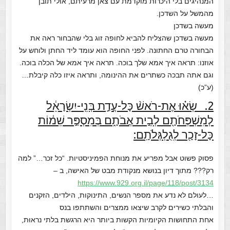
המנהיגים בלי היכרות מוקדמת עם צאן מרעיתם, אולי תובן
מהמשל על השדכן.
מעשה בשדכן
מעשה בשדכן שהצליח להביא לחופה זוג בלי שהבחור ראה את
הבחורה טרם החתונה. לפני החופה הוא עומד ליד החתן ולוחש על
אוזנו: תראה איך אמא שלך בוכה. תראה איך אמא של הכלה בוכה.
וגם אתה תבכה כשתרים את ההינומה, ותראה איזו כלה קיבלת…
(ע”כ)
2. שְׂא֗וּ אֶת-רֹאשׁ֨ כָּל-עֲדַ֣ת בְּנֵֽי-יִשְׂרָאֵ֔ל
לְמִשְׁפְּחֹתָ֖ם לְבֵ֣ית אֲבֹתָ֑ם בְּמִסְפַּ֣ר שֵׁמ֔וֹת
כָּל-זָכָ֖ר לְגֻלְגְּלֹתָֽם:
פסוק פשוט אבל מפריע את מנוחת הפמיניסטיות. “כל זכר…” למה
רק??? מתוך דיון בנושא מנקודת מבט של האישה, ב –
https://www.929.org.il/page/11
8/post/3134
…לעולם לא נדע את מספר הנשים, התינוקות, הילדים, הזקנים
והבלתי כשירים לקרב שיצאו ממצרים והשתתפו בנס
אחת התחושות הקיומיות הקשות ביותר היא הרגשת בלתי נראוּת,