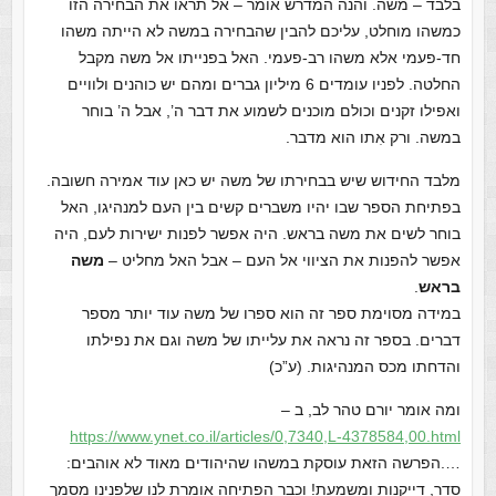
בלבד – משה. והנה המדרש אומר – אל תראו את הבחירה הזו
כמשהו מוחלט, עליכם להבין שהבחירה במשה לא הייתה משהו
חד-פעמי אלא משהו רב-פעמי. האל בפנייתו אל משה מקבל
החלטה. לפניו עומדים 6 מיליון גברים ומהם יש כוהנים ולוויים
ואפילו זקנים וכולם מוכנים לשמוע את דבר ה’, אבל ה’ בוחר
במשה. ורק אִתו הוא מדבר.
מלבד החידוש שיש בבחירתו של משה יש כאן עוד אמירה חשובה.
בפתיחת הספר שבו יהיו משברים קשים בין העם למנהיגו, האל
בוחר לשים את משה בראש. היה אפשר לפנות ישירות לעם, היה
אפשר להפנות את הציווי אל העם – אבל האל מחליט –
משה
בראש
.
במידה מסוימת ספר זה הוא ספרו של משה עוד יותר מספר
דברים. בספר זה נראה את עלייתו של משה וגם את נפילתו
והדחתו מכס המנהיגות. (ע”כ)
ומה אומר יורם טהר לב, ב –
https://www.ynet.co.il/article
s/0,7340,L-4378584,00.html
….הפרשה הזאת עוסקת במשהו שהיהודים מאוד לא אוהבים:
סדר, דייקנות ומשמעת! וכבר הפתיחה אומרת לנו שלפנינו מסמך