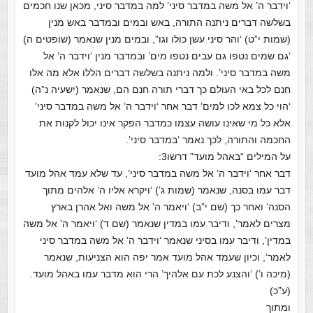
‘וידבר ה’ אל משה במדבר סיני’ למה במדבר סיני, מכאן שנו חכמים
בשלשה דברים ניתנה התורה, באש ובמים ובמדבר באש מנין
(שמות י”ט) ‘והר סיני עשן כולו וגו”, ובמים מנין שנאמר (שופטים ה)
‘גם שמים נטפו גם עבים נטפו מים’ ובמדבר מנין ‘וידבר ה’ אל
משה במדבר סיני’. ולמה ניתנה בשלשה דברים הללו אלא מה אלו
חנם לכל באי העולם כך דברי תורה חנם הם, שנאמר (ישעיה נ”ה)
‘הוי כל צמא לכו למים’ דבר אחר ‘וידבר ה’ אל משה במדבר סיני’
אלא כל מי שאינו עושה עצמו כמדבר הפקר אינו יכול לקנות את
החכמה והתורה, לכך נאמר ‘במדבר סיני’.
על המילים “באהל מועד” דרשו3:
דבר אחר ‘וידבר ה’ אל משה במדבר סיני’, עד שלא עמד אהל מועד
דבר עמו בסנה, שנאמר (שמות ג’) ‘ויקרא אליו ה’ אלהים מתוך
הסנה’ ואחר כך (שם י”ב) ‘ויאמר ה’ אל משה ואל אהרן בארץ
מצרים לאמר’, ודיבר עמו במדין שנאמר (שם ד) ‘ויאמר ה’ אל משה
במדין’, ודיבר עמו בסיני שנאמר ‘וידבר ה’ אל משה במדבר סיני
לאמר’, וכיון שעמד אהל מועד אמר יפה הוא הצניעות, שנאמר
(מיכה ו’) ‘והצנע לכת עם אלהיך’ הרי הוא מדבר עמו באהל מועד.
(ע”כ)
ומתוך