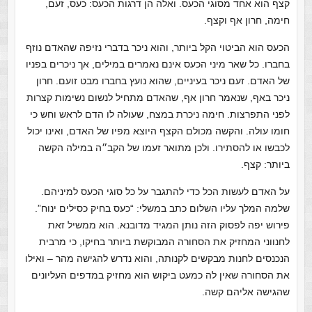
קצף הוא אחד מסוגי הכעס. ואלה הן דרגות הכעס: כעס, זעם,
חימה, חרון אף וקצף.
הכעס הוא הביטוי הקל ביותר, והוא ניכר בדברי נזיפה שהאדם נוזף
בחברו. כל שאר מיני הכעס אינם נאמרים במילים, אך ניכרים בפניו
של האדם. זעם ניכר בעיניים, שהוא נועץ בחברו מבט זועם. חרון
ניכר באף, שנאמר חרון אף, שהאדם מתחיל לנשום נשימות קצרות
לפני התפרצות. חימה ניכרת במצח, שעולה לו הדם לראש וחש כי
חומו עולה. והקשה מכולם הקצף היוצא מפיו של האדם, ואינו יכול
לכבשו או להסתירו. ולכן מתואר זעמו של הקב״ה במילה הקשה
ביותר: קצף.
על האדם לעשות הכל כדי להתגבר על כל סוגי הכעס למיניהם.
שלמה המלך עליו השלום כתב במשלי: “כעס בחיק כסילים ינוח”.
פירוש יפה לפסוק הזה נותן המגיד מדובנא. הוא ממשיל זאת
לחנווני המחזיק את הסחורה המבוקשת ביותר בחיקו, כי מרבית
הנכנסים לחנות מבקשים לקנותה, והוא נדרש להגישה מהר – ואילו
את הסחורה שאין לה כמעט ביקוש הוא מחזיק במדפים העליונים
שהגישה אליהם קשה.