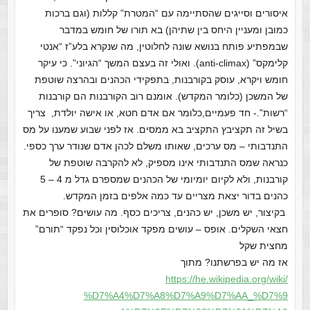
איסורים וסייגים שהסתיימה עם “המטרת” קללות (וגם ברכות
כמובן ומעניין היחס בין שתיהן) בא תורו של חומש במדבר
שבמפתיע פותח בנושא שונה לחלוטין, מה שנקרא בלע”ז “אנטי
קלימקס” (anti-climax). ואולי זה בעצם המשך “הגיוני”. כי עיקר
חומש ויקרא, עוסק בקורבנות, בתפקידי הכהנים ובהרצה שוטפת
של המשכן (כלומר המקדש). אומנם רוב הקורבנות הם קורבנות
“רשות”.- חד פעמיים,כלומר אם אדם חטא, או אישה יולדת, צריך
בשיל זה תקציבץ התקציב בא ממסים. אז לפני שבוע שמענו על מס
התנדבותי – מס ערכים, שאותו משלם לכהן אדם שנודר ערך כספי.
כנראה שמס התנדבותי אינו מספיק, לא להקרבה שוטפת של
קורבנות, ולא לקיום יומיומי של הכהנים שמספרם גדל מ 4 – 5
כהנים בדור יצאת מצריים עד כמה אלפים בזמן המקדש.
בקיצור, יש משכן, יש כהנים, צריכים כסף. מה עושים? סופרים את
חצאי השקלים. אופס – עושים מפקד אוכלוסין וכל נפקד “תורם”
מחצית שקל
אז מה יש בפרשתנו? מתוך
https://he.wikipedia.org/wiki/
%D7%A4%D7%A8%D7%A9%D7%AA_%D7%9