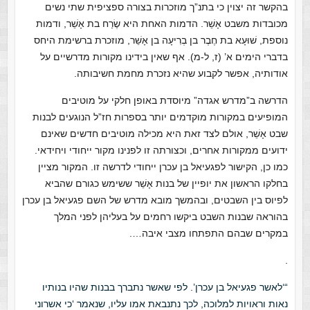
בהקשר זה יצוין כי בתנ”ך מוזכרות בצורה ספציפית שתי נשים
מכובדות משבט אָשֵׁר. הדמות האחת היא שֶׂרַח בת אָשֵׁר, ודמות
נוספת, שׁוּעָא בת חֶבֶר בן בְרִיעָה בן אָשֵׁר, מוזכרת ברשימת היחס
בדברי הימים א’ (ז, ל-מ). אף שאין בידינו מקורות מדרשיים על
אודותיה, אפשר לקבוע שהיא נזכרת מחמת חשיבותה.
הדרשה ב”מדרש אגדה” מיוסדת באופן חלקי על מוטיבים
המופיעים במקורות מוקדמים יותר בספרות חז”ל הנוגעים לבנות
שבט אָשֵׁר, אולם לצד זאת היא מכילה מוטיבים חדשים שאינם
ידועים ממקורות אחרים, וכצורתה זו לפנינו מקור ייחודי ויחידאי.
כמו כן, הקישור לפגעיאל בן עכרן ייחודי לדרשה זו. המקור מציין
בחלקו הראשון את יופיין של בנות אָשֵׁר ששימש כגורם שהביא
לפיוס בין השבטים, ובהמשך מובא מדרש של השם פגעיאל בן עכרן
בהוראה שבנות השבט ביקשו רחמים על בעליהן לפני המלך
במקרים שבהם התפתחו מצבי איבה….
.
“‘לאשר פגעיאל בן עכרן’. לפי שאשר נתברך בבנות שהיו בנותיו
נאות וראויות למלוכה, לכך נתנבאת אמו עליו, שנאמר ‘כי אשרוני