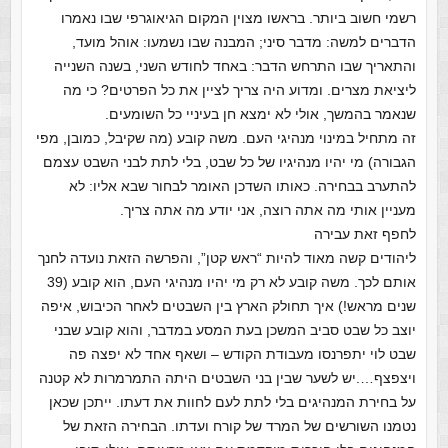
רשמי חשוב ביותר. בראשו מצוין המקום הגיאוגרפי שבו נאמרו
הדברים למשה: מדבר סיני; המבנה שבו נשמעו: אוהל מועד,
והתאריך שבו התרחש הדבר: באחד לחודש השני, בשנה השנייה
ליציאת מצרים. ומדוע היה צריך לציין את כל הפרטים? כי מה
שנאמר בהמשך, אולי לא ימצא חן בעיניי כל השומעים.
זה מתחיל במינוי מנהיגי העם. משה קובע (מה שקיבל, כמובן, מפי
הגבורה) מי יהיו מנהיגיו של כל שבט, בלי לתת לבני השבט עצמם
להתערב בבחירה. כאותו השדכן האומר לבחור שבא אליו: לא
מעניין אותי מה אתה רוצה, אני יודע מה אתה צריך.
לחפף זאת עבירה
ליהודים קשה מאוד להיות “ראש קטן”, והפרשה הזאת נועדה לחנך
אותם לכך. משה קובע לא רק מי יהיו מנהיגי העם, הוא קובע (39
שנים מראש!) איך תחולק הארץ בין השבטים לאחר הכיבוש, איפה
יוצב כל שבט סביב המשכן בעת המסע במדבר, והוא קובע שבני
שבט לוי יתפרנסו מעבודת הקודש – ושאף אחד לא יפצה פה
ויצפצף….יש לשער שבין בני השבטים היתה התמרמרות לא קטנה
על בחירת המנהיגים בלי לתת לעם לחוות את דעתו. ייתכן שכאן
נטמנו השורשים של המרד של קורח ועדתו. הבחירה הזאת של