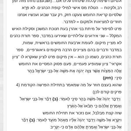
ולסיום רשימת קללות שינחתו עלינו אם…(ושבעצם נחתו מזה זמן
רב,ולקינוח – הטלת מס אישי למילי קופת הכהנים. לא פךא
שלסיום קריאת החומש צעקנו חזק, רק עבר שבוע ועכשיו אנחנו
חוזרים למציאות ולמקום = למדבר.
פרט לסיפור על מיתת בני אהרן בעת חנוכת המשכן וסקילת האיש
המקלל – שני אירועים עלילתיים שאירעו במדבר, ספר תורת כהנים
לא מציין מיקום. לעומת ארבעת החומשים בראשית, שמות,
במדבר ודברים בהם מציינים הרבה מיקומים גיאוגרפיים, ספר
תורת כהנים, כשמו כן הוא – אין מיקום פרט לציון שאקרא לו “ציון
אקראי” ציון שמופיע פעמיים, פעם פסוק המסיים את החומש
אֵ֣לֶּה הַמִּצְוֹ֗ת אֲשֶׁ֨ר צִוָּ֧ה יְהוָֹ֛ה אֶת-מֹשֶׁ֖ה אֶל-בְּנֵ֣י יִשְׂרָאֵ֑ל בְּהַ֖ר
סִינָֽי:
(חזק)
שהוא בעצם חוזר על מה שמאמר בתחילת הפרשה הקודמת (4
פרקים קודם לכן)
וַיְדַבֵּ֤ר יְהוָֹה֙ אֶל-מֹשֶׁ֔ה בְּהַ֥ר סִינַ֖י לֵאמֹֽר:
{ב}
דַּבֵּ֞ר אֶל-בְּנֵ֤י יִשְׂרָאֵל֙
וְאָֽמַרְתָּ֣ אֲלֵהֶ֔ם כִּ֤י תָבֹ֨אוּ֙ אֶל-הָאָ֔רֶץ
שזה קצת מבלבל, אם נזכור את תחילת החומש
ויִּקְרָ֖א אֶל-מֹשֶׁ֑ה וַיְדַבֵּ֤ר יְהוָֹה֙ אֵלָ֔יו מֵאֹ֥הֶל מוֹעֵ֖ד לֵאמֹֽר:
{ב}
דַּבֵּ֞ר
אֶל-בְּנֵ֤י יִשְׂרָאֵל֙ וְאָֽמַרְתָּ֣ אֲלֵהֶ֔ם אָדָ֗ם כִּֽי-יַקְרִ֥יב