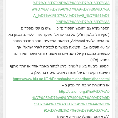
%D7%91%D7%9E%D7%93%D7%91%D7%A8
#%D7%A4%D7%A8%D7%A9%D7%95%D7%A
A_%D7%A1%D7%A4%D7%A8_%D7%91%D7
%9E%D7%93%D7%91%D7%A8
הספר נקרא גם “חומש הפקודים” כיוון שיש בו שני מִפקדים
(‘פקידות’ בלשון חז”ל) של בני ישראל ומפקד נפרד ללויים. מכאן בא
גם השם הלועזי Arithmoi, בתרגום השבעים. ספר במדבר מספר
על 40 השנים שבין היציאה ממצרים לכניסה לארץ ישראל, אך
למעשה, כמעט רק על השנתיים הראשונות וחצי השנה האחרונה
במסע. (ע”כ)
ולמעוניינים/ות בעיון לעומק, ניתן לבחור מאמר אחד או יותר מתןף
רשימת הקישורים של תוצרת אוניברסיטת בר-אילן ב –
https://www.biu.ac.il/JH/Paras
ha/bamidbar/bamidbar.shtml
או מתוצרת ישיבת הר עציון ב –
http://etzion.org.il/he/%D7%A0
%D7%95%D7%A9%D7%90%D7%99%D7%9D
/%D7%A4%D7%A8%D7%A9%D7%AA-%D7%
91%D7%9E%D7%93%D7%91%D7%A8
(לא אצטט. מומלץ לבחירה אישית)