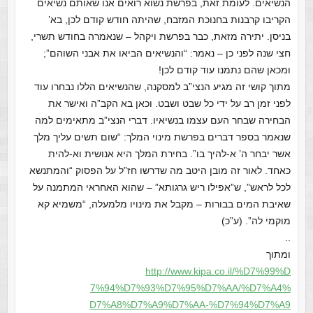
הנשיאים. לעומת זאת, בפרשת נשוא רואים אנו שאותם נשיאים
הקריבו קרבנות בחנוכת המזבח, שהיתה חודש קודם לכן, בא’
בניסן. יתירה מזאת, כבר בפרשת ויקהל – שנאמרה בחודש תשרי,
חצי שנה לפני כן – נאמר: “והנשיאים הביאו את אבני השוהם”;
ומכאן שהם נתמנו עוד קודם לכן!
מתוך קושי זה מגיע הנצי”ב למסקנה, שהנשיאים הללו נבחרו עוד
לפני זמן רב על ידי כל שבט ושבט. וכאן בא הקב”ה ואישר את
הבחירה שבחר העם עצמו בנשיאיו. דברי הנצי”ב מתאימים למה
שנאמר בספר דברים בפרשת מינוי המלך: “שום תשים עליך מלך
אשר יבחר ה’ א-להיך בו”. בחירת המלך היא אנושית וא-להית
כאחד. לאור זה מובן היטב מה שדרשו חז”ל על הפסוק “והמתנשא
לכל לראש”, ש”אפילו ריש גרגותא” – שהוא האחראי המתמנה על
שאיבת המים בבורות – מקבל את מינויו מלמעלה, “משמיא קא
מוקמי לה”. (ע”כ)
..
ומתוך
http://www.kipa.co.il/%D7%99%D
7%94%D7%93%D7%95%D7%AA/%D7%A4%
D7%A8%D7%A9%D7%AA-%D7%94%D7%A9