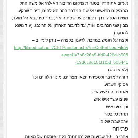
אעזוב את הדיון בסוגיית מיקום הדיבור הא-להי אל משה,החל
מהמיקום הראשוני אי שם המדבר בהר הא-להים, דיבור שבקע
משיח הסנה דרך דיבורים על שפת היאור, בהר סיני, באיהל מועד,
מבין שני הכרובים ועוד, עד לדיבור האחרון על הר נבו. (עוד נושא
למחקר)
וקצת על חומש במדבר, לרענון בקצרה – ניתן לעיין ב –
http://lilmod.cet.ac.il/CETHan
dler.ashx?n=CetEntities.FileVi
ewer&i=7b6c26a9-ffd0-426d-b508
-19d6c9d151f1&id=605441
(לא אצטט)
חזרה למדבר ולספירת יוצאי מצריים, מינוי הלוויים וכו’
פסוקי השבוע
ואתכם יהיו איש איש
שנים עשר איש איש
וכן נסעו איש
תחת כל בכור
ערב שבת שלום
פתיחה
אחרי כ – 10 שבועות של “הנחתה” בלתי פוסקת של מצוות,