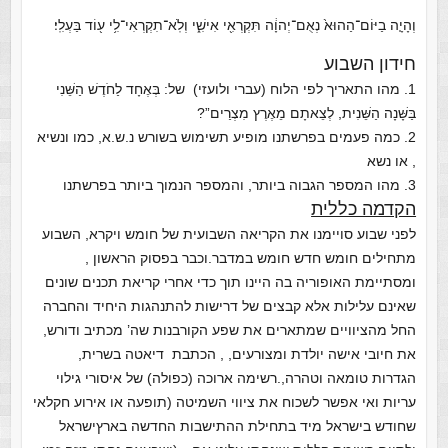
וְהָיָ֤ה בַיּוֹם־הַהוּא֙ נְאֻם־יְהוָ֔ה תִּקְרְאִ֖י אִישִׁ֑י וְלֹֽא־תִקְרְאִי־לִ֥י ע֖וֹד בַּעְלִֽי׃
חידון השבוע
1. מהו התאריך לפי הלוח (עברי ולועזי) של: בְּאֶחָד לַחֹדֶשׁ הַשֵּׁנִי
בַּשָּׁנָה הַשֵּׁנִית, לְצֵאתָם מֵאֶרֶץ מִצְרַים”?
2. כמה פעמים בפרשתנו מופיע תשימוש בשורש נ.ש.א, כמו ונשיא
, או נשא
3. מהו המספר הגבוה ביותר, והמספר הנמוך ביותר בפרשתנו
הקדמה כללית
לפני שבוע סויימנו את הקריאה השבועית של חומש ויקרא, השבוע
מתחילים חומש חדש חומש במדבר.וכבר בפסוק הראשון ,
ומסתיימת האופוריה בה היינו תוך כדי אחרי קריאת תכנים שונים
שאינם עלילות אלא קבצים של דרישות להתנהגות היחיד והחברה
החל מהציוויים שמתארים את שפע הקורבנות שה’ מכתיב ודורש,
את חיובי אישה יולדת ומצורעים, , הכתבת דיאטה בשרית,
הגדרות טומאה וטהרה,.רשימה ארוכה (כפולה) של איסורי גילוי
עריות ואי אפשר לשכוח את ציווי השמיטה (תופעה או אירוע חקלאי
שחודש בישראל מיד בתחילת ההתישבות החדשה בארץישראל