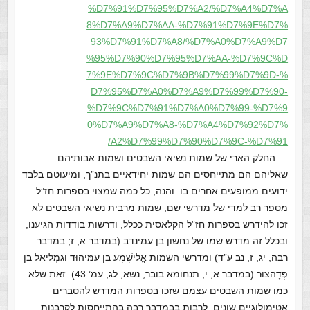
%D7%91%D7%95%D7%A2/%D7%A4%D7%A
8%D7%A9%D7%AA-%D7%91%D7%9E%D7%
93%D7%91%D7%A8/%D7%A0%D7%A9%D7
%95%D7%90%D7%95%D7%AA-%D7%9C%D
7%9E%D7%9C%D7%9B%D7%99%D7%9D-%
D7%95%D7%A0%D7%A9%D7%99%D7%90-
%D7%9C%D7%91%D7%A0%D7%99-%D7%9
0%D7%A9%D7%A8-%D7%A4%D7%92%D7%
A2%D7%99%D7%90%D7%9C-%D7%91/
….החלק הארי של שמות נשיאי השבטים ושמות אבותיהם
שאליהם הם מתייחסים הם שמות יחידאיים בתנ”ך, ומיעוטם בלבד
ידועים ממופעים אחרים בו. והנה, כל כמה שמצוי בספרות חז”ל
מספר רב למדי של מדרשי שם, שמות מרבית נשיאי השבטים לא
זכו להידרש בספרות חז”ל הקלאסית ככלל, ודרשות בודדות הגיענו,
ובכלל זה מדרש שמו של נחשון בן עמינדב (במדבר א, ז; במדבר
רבה, יג, ז, נב ע”ד) ומדרשי השמות אֱלִישָׁמָע בן עַמִּיהוּד וגַּמְלִיאֵל בן
פְּדָהצוּר (במדבר א, י; תנחומא בובר, נשא, לג, עמ’ 43). זאת שלא
כמו שמות השבטים עצמם שזכו בספרות המדרש להסברים
אטימולוגיים שונים, לרבות בבמדבר רבה בהתייחסות לקרבנות