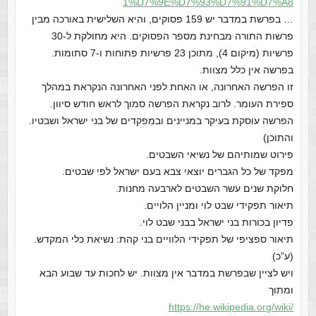
1%D7%9E%D7%93%D7%91%D7%A8
… בפרשת במדבר יש 159 פסוקים, והיא השלישית באורכה מבין
פרשות התורה מבחינת מספר הפסוקים. היא מחולקת ל-30
פרשיות (מיקום 4), מתוכן 23 פרשיות פתוחות ו-7 סתומות.
בפרשה אין כלל מצוות.
זו הפרשה האחרונה, או האחת לפני האחרונה הנקראת במהלך
ספירת העומר. לרוב נקראת הפרשה סמוך לראש חודש סיוון.
הפרשה עוסקת בעיקר במניינים ובמִפקדים של בני ישראל ושבטיו.
והתוכן)
פירוט שמותיהם של נשיאי השבטים.
מפקד של כל הגברים יוצאי צבא בעם ישראל לפי שבטים.
חלוקת שנים עשר השבטים לארבעה מחנות.
תיאור תפקידי שבט לוי ומניין הלויים.
פדיון בכורות בני ישראל בבני שבט לוי.
תיאור ספציפי של תפקידי הלוויים בני קהת: נשיאת כלי המקדש.
(ע”כ)
ויש לציין שבפרשת במדבר אין מצוות. יש לחכות עד שבוע הבא
ומתוך
https://he.wikipedia.org/wiki/