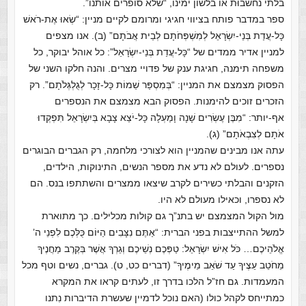
בלתי נחשבוּת או בלשון ימינו, “שלא סופרים אותנו”.
ספר במדבר פותח בציווי חגיגי ומרומם לקיים מניין: “שְׂאוּ אֶת-רֹאשׁ
כָּל-עֲדַת בְּנֵי-יִשְׂרָאֵל לְמִשְׁפְּחֹתָם לְבֵית אֲבֹתָם” (ב). אנו מצפים
למניין אדיר ממדים של “כָּל-עֲדַת בְּנֵי-יִשְׂרָאֵל”: כל אוהל יבוקר, כל
משפחה תימנה, חגיגת ענק של פדויי מצרים. והנה חלקו השני של
הפסוק מצמצם את המניין: “בְּמִסְפַּר שֵׁמוֹת כָּל-זָכָר לְגֻלְגְּלֹתָם”. רק
הזכרים זוכים להימנות. הפסוק הבא מצמצם את הנספרים
אף-יותר: “מִבֶּן עֶשְׂרִים שָׁנָה וָמַעְלָה כָּל-יֹצֵא צָבָא בְּיִשְׂרָאֵל תִּפְקְדוּ
אֹתָם לְצִבְאֹתָם” (ג).
עתה אנו מבינים שהמניין הוא לצורכי מלחמה, רק הגברים הבוגרים
נספרים. לעולם לא נדע את מספר הנשים, התינוקות, הילדים,
הזקנים והבלתי כשירים לקרב שיצאו ממצרים והשתתפו בנס. הם
לא נספרו, וכאילו מעולם לא היו.
מול הקול המצמצם יש בתנ”ך גם קולות מכלילים. כך מתוארת
למשל ההתייצבות בפני הברית: “אַתֶּם נִצָּבִים הַיּוֹם כֻּלְּכֶם לִפְנֵי ה’
אֱלֹהֵיכֶם… כֹּל אִישׁ יִשְׂרָאֵל: טַפְּכֶם נְשֵׁיכֶם וְגֵרְךָ אֲשֶׁר בְּקֶרֶב מַחֲנֶיךָ
מֵחֹטֵב עֵצֶיךָ עַד שֹׁאֵב מֵימֶיךָ” (דברים כט, ט). גברים, נשים וטף מכל
המעמדות. גם חז”ל הלכו בדרך זו, לעתים קראו את המקרא
כמתייחס לקהל כולו (האם נוכל לדמיין שעשרת הדיברות נִתנו