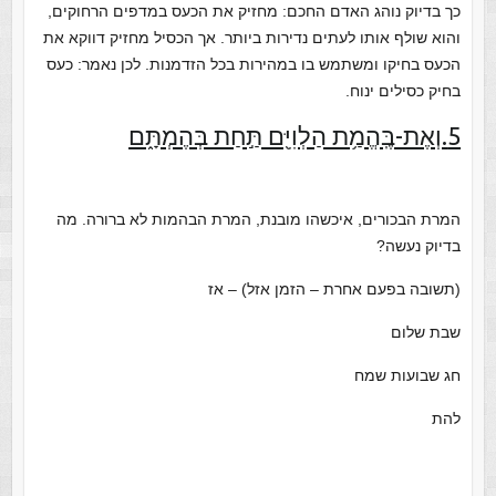
כך בדיוק נוהג האדם החכם: מחזיק את הכעס במדפים הרחוקים,
והוא שולף אותו לעתים נדירות ביותר. אך הכסיל מחזיק דווקא את
הכעס בחיקו ומשתמש בו במהירות בכל הזדמנות. לכן נאמר: כעס
בחיק כסילים ינוח.
5.וְאֶת-בֶּֽהֱמַ֥ת הַלְוִיִּ֖ם תַּ֣חַת בְּהֶמְתָּ֑ם
המרת הבכורים, איכשהו מובנת, המרת הבהמות לא ברורה. מה
בדיוק נעשה?
(תשובה בפעם אחרת – הזמן אזל) – אז
שבת שלום
חג שבועות שמח
להת