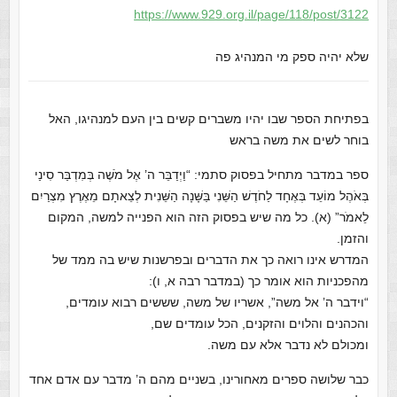
https://www.929.org.il/page/11
8/post/3122
שלא יהיה ספק מי המנהיג פה
בפתיחת הספר שבו יהיו משברים קשים בין העם למנהיגו, האל
בוחר לשים את משה בראש
ספר במדבר מתחיל בפסוק סתמי: “וַיְדַבֵּר ה’ אֶל מֹשֶׁה בְּמִדְבַּר סִינַי
בְּאֹהֶל מוֹעֵד בְּאֶחָד לַחֹדֶשׁ הַשֵּׁנִי בַּשָּׁנָה הַשֵּׁנִית לְצֵאתָם מֵאֶרֶץ מִצְרַיִם
לֵאמֹר” (א). כל מה שיש בפסוק הזה הוא הפנייה למשה, המקום
והזמן.
המדרש אינו רואה כך את הדברים ובפרשנות שיש בה ממד של
מהפכניות הוא אומר כך (במדבר רבה א, ו):
“וידבר ה’ אל משה”, אשריו של משה, שששים רבוא עומדים,
והכהנים והלוים והזקנים, הכל עומדים שם,
ומכולם לא נדבר אלא עם משה.
כבר שלושה ספרים מאחורינו, בשניים מהם ה’ מדבר עם אדם אחד